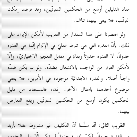
مفاد الدليلين أوسع من الحكمين المترتّبين، وقد فرضنا إمكان
الترتّب، فلا يبقى بينهما تناف.
ولو اقتصرنا على هذا المقدار من التقريب لأمكن الإيراد على
ذلك: بأنّ القدرة التي هي شرط عقليّ في الإلزام إنّما هي القدرة
حدوثاً، لا القدرة حدوثاً وبقاءً في مقابل التعجيز الاختياريّ، وإلّا
لأمكن الفرار من الواجب بالانشغال بضدّه، ولو لم يكن ضدّه
واجباً أصلا. والقدرة الابتدائيّة موجودة في الأمرين، فلا ينتفي
موضوع أحدهما بامتثال الآخر. إذن، فالمستفاد من دليل
الحكمين يكون أوسع من الحكمين المترتّبين ويقع التعارض
بينهما.
التقريب الثاني:
أنّنا سلّمنا أنّ التكليف غير مشروط عقلا بأزيد
من القدرة حدوثاً، لكنّ القدرة حدوثاً لم تكن إلّا على الجامع،