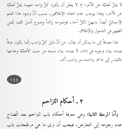
لا يقلّ أهمّيّة عن الآخر؛ إذ لا يعقل أن يكون كلّ واحد منهما يقلّ أهمّيّة
عن الآخر، وهذا يوجب عدم انعقاد الإطلاقين، بسبب أنّ وجود هذا العلم
الإجماليّ أيضاً بديهيّ لكلّ أحد، فوضوحه زائداً وضوح أصل القيد يُفني
الظهور في الشمول والإطلاق.
هذا مضافاً إلى ما يمكن أن يقال: من أنّ دليل كلّ واجب إنّما يكون عرفاً
بصدد بيان وجوبه في ذاته، لا بصدد بيان نسبته من حيث الأهمّيّة وعدمها
بالقياس إلى ما قد يزاحمه من واجب آخر.
۱٤٤
۲ ـ أحكام التزاحم
وأمّا المرحلة الثانية:
وهي معرفة أحكام باب التزاحم بعد اتّضاح
عدم رجوعه إلى التعارض، فيجب أن نرى ما هي مرجّحات باب