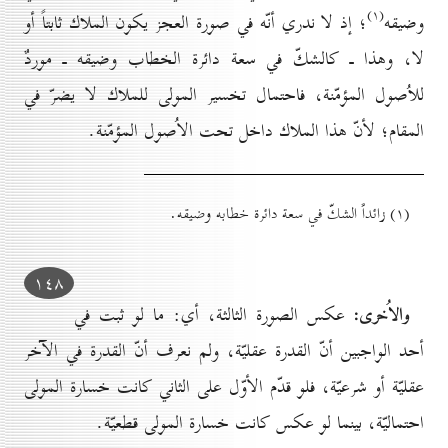
(۱)
وضيقه
؛ إذ لا ندري أنّه في صورة العجز يكون الملاك ثابتاً أو
لا، وهذا ـ كالشكّ في سعة دائرة الخطاب وضيقه ـ موردٌ
للاُصول المؤمّنة، فاحتمال تخسير المولى للملاك لا يضرّ في
المقام؛ لأنّ هذا الملاك داخل تحت الاُصول المؤمّنة.
(۱) زائداً الشكّ في سعة دائرة خطابه وضيقه.
۱٤۸
والاُخرى:
عكس الصورة الثالثة، أي: ما لو ثبت في
أحد الواجبين أنّ القدرة عقليّة، ولم نعرف أنّ القدرة في الآخر
عقليّة أو شرعيّة، فلو قدّم الأوّل على الثاني كانت خسارة المولى
احتماليّة، بينما لو عكس كانت خسارة المولى قطعيّة.