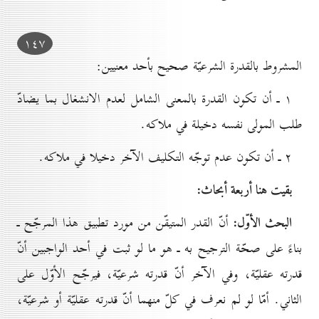
۱٤۷
المشروط بالقدرة الشرعيّة صحيح بأحد معنيين:
۱ ـ أن تكون القدرة بالمعنى الشامل لعدم الانشغال بما يضادّ
طلب المولى نفسه دخيلة في ملاكه.
۲ ـ أن تكون عدم توجّه التكليف الآخر دخيلا في ملاكه.
بقيت هنا أربعة أبحاث:
البحث الأوّل:
أنّ القدر المتيقّن من مورد تطبيق هذا المرجّح ـ
بناءً على صحّة الترجيح به ـ هو ما لو ثبت في أحد الواجبين أنّ
قدرته عقليّة، وفي الآخر أنّ قدرته شرعيّة، فيرجّح الأوّل على
الثاني. أمّا لو لم نعرف في كلّ منهما أنّ قدرته عقليّة أو شرعيّة،