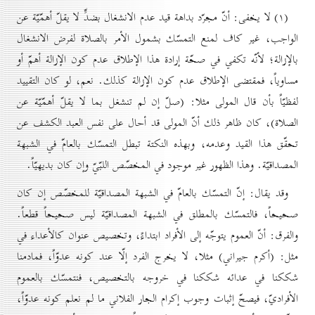
(۱) لا يخفى: أنّ مجرّد بداهة قيد عدم الانشغال بضدٍّ لا يقلّ أهمّيّة عن
الواجب، غير كاف لمنع التمسّك بشمول الأمر بالصلاة لفرض الانشغال
بالإزالة؛ لأنّه تكفي في صحّة إرادة هذا الإطلاق عدم كون الإزالة أهمّ أو
مساوياً، فمقتضى الإطلاق عدم كون الإزالة كذلك. نعم، لو كان التقييد
لفظيّاً بأن قال المولى مثلا: (صلّ إن لم تنشغل بما لا يقلّ أهمّيّة عن
الصلاة)، كان ظاهر ذلك أنّ المولى قد أحال على نفس العبد الكشف عن
تحقّق هذا القيد وعدمه، وبهذه النكتة تبطل التمسّك بالعامّ في الشبهة
المصداقيّة. وهذا الظهور غير موجود في المخصّص اللبّيّ وإن كان بديهيّاً.
وقد يقال: إنّ التمسّك بالعامّ في الشبهة المصداقيّة للمخصّص إن كان
صحيحاً، فالتمسّك بالمطلق في الشبهة المصداقيّة ليس صحيحاً قطعاً.
والفرق: أنّ العموم يتوجّه إلى الأفراد ابتداءً، وتخصيص عنوان كالأعداء في
مثل: (أكرم جيراني) مثلا، لا يخرج الفرد إلّا عند كونه عدوّاً، فمادمنا
شككنا في عدائه شككنا في خروجه بالتخصيص، فنتمسّك بالعموم
الأفراديّ، فيصحّ إثبات وجوب إكرام الجار الفلاني ما لم نعلم كونه عدوّاً،