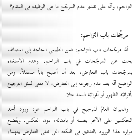
التزاحم، وأنّه على تقدير عدم المرجّح ما هي الوظيفة في المقام؟
مرجّحات باب التزاحم:
أمّا مرجّحات باب التزاحم: فمن الطبيعي الحاجة إلى استيناف
بحث عن المرجّحات في باب التزاحم، وعدم الاستغناء
بمرجّحات باب التعارض، بعد أن أصبح باباً مستقلاًّ، ومن
الواضح أنّه بعد عدم رجوعه إلى التعارض، لا معنى لمثل الترجيح
بأقوائيّة الظهور أو أقوائيّة السند مثلا.
والميزان العامّ للترجيح في باب التزاحم هو: ورود أحد
الحكمين على الآخر بنفسه أو بامتثاله، دون العكس. ويتّضح
موارد هذا الورود بالتدقيق في النكتة التي تنفي التعارض بينهما،