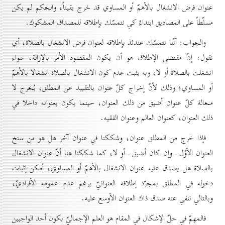
عنوان فرض الانشغال بالأهمّ أو المساوي قد خرج يقيناً، والحكم لم يكن
مسلّطاً على المصاديق ابتداءً كي نتمسّك بإطلاقه للمصداق المشكوك.
والجواب: أنّنا نتمسّك عندئذ بإطلاقه لعنوان فرض الانشغال بالصلاة، أي
نقول: إنّ مقتضى الإطلاق هو أن يكون المقصود الأمر بالإزالة، سواء
انشغلت بالصلاة أو لا، وبه يثبت عدم كون الانشغال بالصلاة انشغالا بالأهمّ
أو المساوي؛ وذلك لأنّ إخراج كلّ عنوان بالتقييد عن المطلق، يُخرج لا
محالة كلّ عنوان أضيق من ذلك العنوان، حينما يكون بعنوانه داخلا في
ذلك العنوان، كعنوان العالم وعنوان الفقيه.
فإذا خرج من المطلق عنوان، وشككنا في عنوان آخر هل هو من سنخ
العنوان الأوّل ـ وإن كان أضيق ـ أو لا، كما شككنا هنا أنّ عنوان الانشغال
بالصلاة هل يصدق عليه عنوان الانشغال بالأهمّ أو المساوي، أمكن إثبات
دخوله في المطلق بمجرّد إطلاقه العنوانيّ برغم عدم عمومه الأفراديّ،
وبالتالي ننفي عنه صدق ذاك العنوان الأوسع عليه.
فالمهمّ في حلّ الإشكال في المقام هو العلم الإجماليّ بكون أحد الواجبين