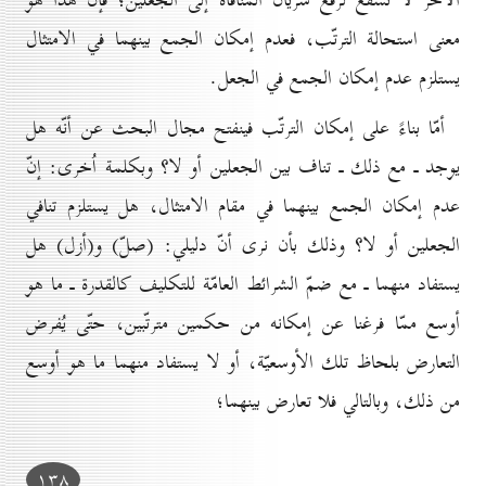
الآخر لا تشفع لرفع سريان المنافاة إلى الجعلين؛ فإنّ هذا هو
معنى استحالة الترتّب، فعدم إمكان الجمع بينهما في الامتثال
يستلزم عدم إمكان الجمع في الجعل.
أمّا بناءً على إمكان الترتّب فينفتح مجال البحث عن أنّه هل
يوجد ـ مع ذلك ـ تناف بين الجعلين أو لا؟ وبكلمة اُخرى: إنّ
عدم إمكان الجمع بينهما في مقام الامتثال، هل يستلزم تنافي
الجعلين أو لا؟ وذلك بأن نرى أنّ دليلي: (صلّ) و(أزل) هل
يستفاد منهما ـ مع ضمّ الشرائط العامّة للتكليف كالقدرة ـ ما هو
أوسع ممّا فرغنا عن إمكانه من حكمين مترتّبين، حتّى يُفرض
التعارض بلحاظ تلك الأوسعيّة، أو لا يستفاد منهما ما هو أوسع
من ذلك، وبالتالي فلا تعارض بينهما؛
۱۳۸