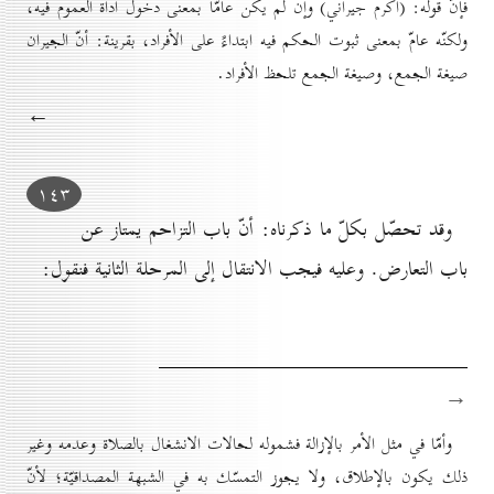
فإنّ قوله: (أكرم جيراني) وإن لم يكن عامّاً بمعنى دخول أداة العموم فيه،
ولكنّه عامّ بمعنى ثبوت الحكم فيه ابتداءً على الأفراد، بقرينة: أنّ الجيران
صيغة الجمع، وصيغة الجمع تلحظ الأفراد.
←
۱٤۳
وقد تحصّل بكلّ ما ذكرناه: أنّ باب التزاحم يمتاز عن
باب التعارض. وعليه فيجب الانتقال إلى المرحلة الثانية فنقول:
→
وأمّا في مثل الأمر بالإزالة فشموله لحالات الانشغال بالصلاة وعدمه وغير
ذلك يكون بالإطلاق، ولا يجوز التمسّك به في الشبهة المصداقيّة؛ لأنّ