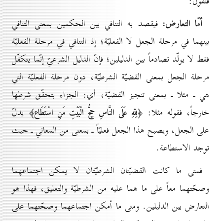
فنقول:
أمّا التعارض:
فيقصد به التنافي بين الحكمين بمعنى التنافي
بينهما في مرحلة الجعل لا الفعليّة؛ إذ التنافي في مرحلة الفعليّة
فقط لا يولّد تصادماً بين الدليلين؛ فإنّ الدليل الشرعيّ إنّما يتكفّل
مرحلة الجعل بمعنى القضيّة الشرطيّة، دون مرحلة الفعليّة التي
هي ـ مثلا ـ بمعنى تنجيز القضيّة، أي: الجزاء بتحقّق شرطها
خارجاً، فقوله مثلا:
يدلّ
﴿لِلّهِ عَلَى النَّاسِ حِجُّ الْبَيْتِ مَنِ اسْتَطَاع﴾
على الجعل، ويصبح هذا الجعل فعليّاً ـ بمعنى من المعاني ـ حيث
توجد الاستطاعة.
فمتى ما كانت القضيّتان الشرطيّتان لا يمكن اجتماعهما
وصحّتهما معاً على ما هما عليه من الشرطيّة والتعليق، فهذا هو
التعارض بين الدليلين. ومتى ما أمكن اجتماعهما وصحّتهما على