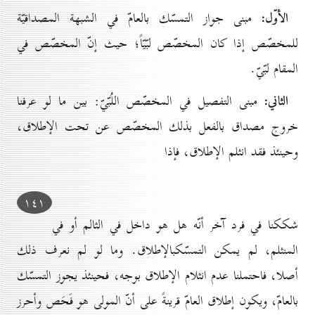
الأوّل:
مبنى جواز التمسّك بالعامّ في الشبهة المصداقيّة
للمخصّص إذا كان المخصّص لبّيّاً؛ حيث إنّ المخصّص في
المقام لبّيّ.
الثاني:
مبنى التفصيل في المخصّص اللُبّيّ: بين ما لو عرفنا
خروج مصداق بالفعل بذلك المخصّص عن تحت الإطلاق،
وحينئذ فقد انثلم الإطلاق، فإذا
۱٤۱
شككنا في فرد آخر أنّه هل هو داخل في الثالم أو في
المنثلم، لم يمكن التمسّكبالإطلاق. وما لو لم نعرف ذلك
أصلا، فاحتملنا عدم انثلام الإطلاق بوجه، فحينئذ يجوز التمسّك
بالعامّ، ويكون إطلاق العامّ قرينةً على أنّ المولى هو فَحَص وأحرز