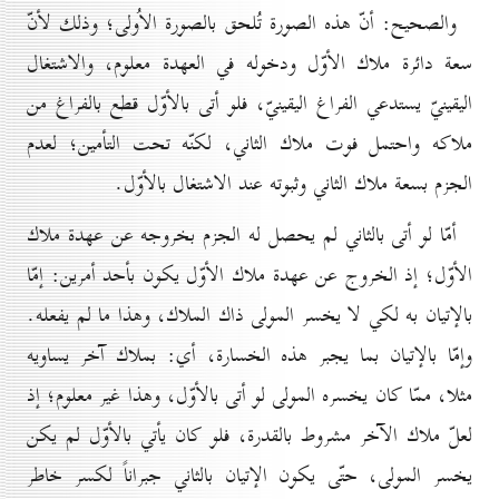
والصحيح: أنّ هذه الصورة تُلحق بالصورة الاُولى؛ وذلك لأنّ
سعة دائرة ملاك الأوّل ودخوله في العهدة معلوم، والاشتغال
اليقينيّ يستدعي الفراغ اليقينيّ، فلو أتى بالأوّل قطع بالفراغ من
ملاكه واحتمل فوت ملاك الثاني، لكنّه تحت التأمين؛ لعدم
الجزم بسعة ملاك الثاني وثبوته عند الاشتغال بالأوّل.
أمّا لو أتى بالثاني لم يحصل له الجزم بخروجه عن عهدة ملاك
الأوّل؛ إذ الخروج عن عهدة ملاك الأوّل يكون بأحد أمرين: إمّا
بالإتيان به لكي لا يخسر المولى ذاك الملاك، وهذا ما لم يفعله.
وإمّا بالإتيان بما يجبر هذه الخسارة، أي: بملاك آخر يساويه
مثلا، ممّا كان يخسره المولى لو أتى بالأوّل، وهذا غير معلوم؛ إذ
لعلّ ملاك الآخر مشروط بالقدرة، فلو كان يأتي بالأوّل لم يكن
يخسر المولى، حتّى يكون الإتيان بالثاني جبراناً لكسر خاطر