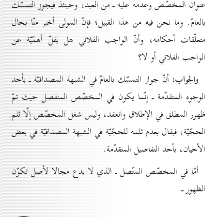
عنوان المخصّص وعدمه عليه ـ من العبد، وحينئذ فيجوز التمسّك
بالعامّ. وما نحن فيه من هذا القبيل؛ فإنّ المولى أخبر منّا بحال
متعلّقات أحكامه، وأنّ الواجب الفلاني هل يقلّ أهمّيّة عن
الواجب الفلاني أو لا؟
والجواب:
أنّ جواز التمسّك بالعامّ في الشبهة المصداقيّة ـ بأحد
الوجوه المتقدّمة ـ إنّما يكون في المخصّص المنفصل حيث تمّ
ظهور المطلق في الإطلاق وانعقد، وليس شغل المخصّص إلّا ثلم
الحجّيّة، فيقال بعدم ثلمه للحجّيّة في الشبهة المصداقيّة في بعض
الأحيان، بأحد التفاصيل المتقدّمة.
أمّا في المخصّص المتّصل ـ الذي لا يدع مجالا لأصل تكوّن
الظهور ـ