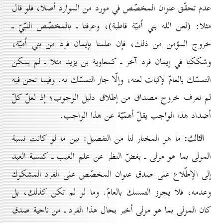
عدم تحقّق عنوان المخصّص في مورد من الموارد أصلا، فلو قال
مثلا: (لعن الله بني اُميّة قاطبة)، وعرفنا ـ بالمخصّص اللبّيّ ـ
خروج المؤمن من ذلك، فإن علمنا بإيمان فرد من بني اُميّة،
وشككنا في إيمان فرد آخر ـ كمعاوية بن يزيد مثلا ـ لم يمكن
التمسّك بالعامّ لإثبات لعنه، وإلّا جاز التمسّك به. وفيما نحن فيه
لم نعرف خروج مصداق من إطلاق دليل الوجوب؛ إذ لعلّ كلّ
أضداد هذا الواجب يقلّ أهمّيّة عن هذا الواجب.
الثالث:
ما هو المختار لنا من التفصيل: بين ما لو كانت نسبة
المولى بما هو مولى ـ بغضّ النظر عن علم الغيب ـ كنسبة العبد
إلى الإطّلاع على صدق عنوان المخصّص على الفرد المشكوك
وعدمه، فلا يجوز التمسك بالعامّ. وما لو لم تكن كذلك، بل
كان المولى بما هو مولى أخبر بحال هذا الفرد ـ من ناحية صدق