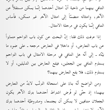
التنافي بينهما من ناحية أنّ امتثال أحدهما إنّما يمكن مستقلاًّ عن
الآخر، وامتثاله منضمّاً إلى امتثال الآخر غير ممكن، فأساس
التنافي إنّما يكون في مرحلة الامتثال.
إذا عرفت ذلك قلنا: إنّ البحث عن كون باب التزاحم متمايزاً
عن باب التعارض، أو داخلا في التعارض مرجعه ـ على ضوء ما
بيّنّاه ـ إلى أنّه هل التنافي في مرحلة الامتثال في باب التزاحم
يستلزم التنافي بين الجعلين، فيقع التعارض بين الدليلين، أو لا
يستلزم ذلك، فلا يقع التعارض بينهما؟
ومن الواضح أنّه بناءً على استحالة الترتّب لابدّ من التعارض
بينهما؛ إذ حتّى لو فُرض اشتراط أحدهما بترك الآخر يكون
الجعلان متنافيين لا يمكن أن يجتمعا، ومشروطيّة أحدهما بترك