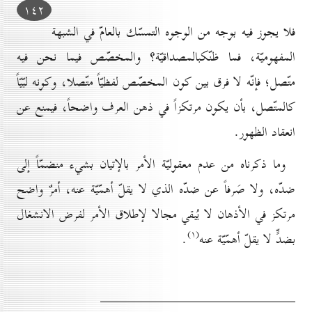
۱٤۲
فلا يجوز فيه بوجه من الوجوه التمسّك بالعامّ في الشبهة
المفهوميّة، فما ظنّكبالمصداقيّة؟ والمخصّص فيما نحن فيه
متّصل؛ فإنّه لا فرق بين كون المخصّص لفظيّاً متّصلا، وكونه لبّيّاً
كالمتّصل، بأن يكون مرتكزاً في ذهن العرف واضحاً، فيمنع عن
انعقاد الظهور.
وما ذكرناه من عدم معقوليّة الأمر بالإتيان بشيء منضمّاً إلى
ضدّه، ولا صَرفاً عن ضدّه الذي لا يقلّ أهمّيّة عنه، أمرٌ واضح
مرتكز في الأذهان لا يُبقي مجالا لإطلاق الأمر لفرض الانشغال
(۱)
بضدٍّ لا يقلّ أهمّيّة عنه
.