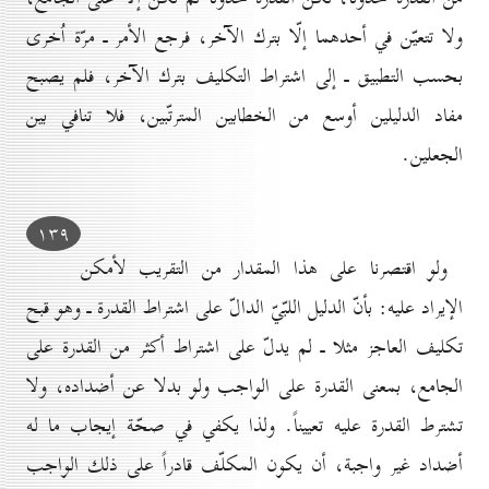
ولا تتعيّن في أحدهما إلّا بترك الآخر، فرجع الأمر ـ مرّة اُخرى
بحسب التطبيق ـ إلى اشتراط التكليف بترك الآخر، فلم يصبح
مفاد الدليلين أوسع من الخطابين المترتّبين، فلا تنافي بين
الجعلين.
۱۳۹
ولو اقتصرنا على هذا المقدار من التقريب لأمكن
الإيراد عليه: بأنّ الدليل اللبّيّ الدالّ على اشتراط القدرة ـ وهو قبح
تكليف العاجز مثلا ـ لم يدلّ على اشتراط أكثر من القدرة على
الجامع، بمعنى القدرة على الواجب ولو بدلا عن أضداده، ولا
تشترط القدرة عليه تعييناً. ولذا يكفي في صحّة إيجاب ما له
أضداد غير واجبة، أن يكون المكلّف قادراً على ذلك الواجب