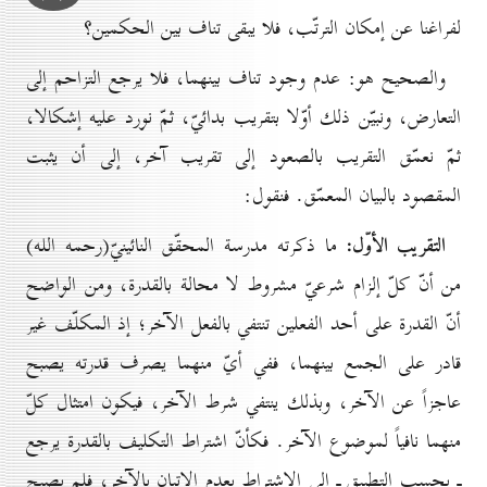
لفراغنا عن إمكان الترتّب، فلا يبقى تناف بين الحكمين؟
والصحيح هو: عدم وجود تناف بينهما، فلا يرجع التزاحم إلى
التعارض، ونبيّن ذلك أوّلا بتقريب بدائيّ، ثمّ نورد عليه إشكالا،
ثمّ نعمّق التقريب بالصعود إلى تقريب آخر، إلى أن يثبت
المقصود بالبيان المعمّق. فنقول:
التقريب الأوّل:
ما ذكرته مدرسة المحقّق النائينيّ(رحمه الله)
من أنّ كلّ إلزام شرعيّ مشروط لا محالة بالقدرة، ومن الواضح
أنّ القدرة على أحد الفعلين تنتفي بالفعل الآخر؛ إذ المكلّف غير
قادر على الجمع بينهما، ففي أيّ منهما يصرف قدرته يصبح
عاجزاً عن الآخر، وبذلك ينتفي شرط الآخر، فيكون امتثال كلّ
منهما نافياً لموضوع الآخر. فكأنّ اشتراط التكليف بالقدرة يرجع
ـ بحسب التطبيق ـ إلى الاشتراط بعدم الإتيان بالآخر، فلم يصبح