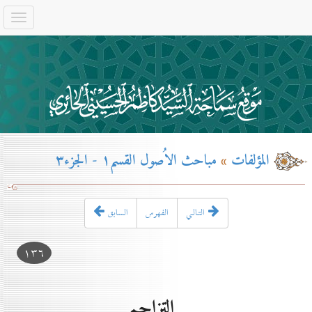
المؤلفات
»
مباحث الاُصول القسم۱ - الجزء۳
التـالـي
الفهرس
السابق
۱۳٦
التزاحم