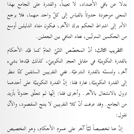
بدلا عن باقي الأضداد، لا تعييناً، والقدرة على الجامع بهذا
المعنى موجودة حدوثاً بالقياس إلى كلّ واحد منهما، فلا يرجع
الأمر إلى اشتراط الحكم بترك الآخر، فيكون مفاد الدليلين أوسع
من الحكمين المترتّبين، فعاد التنافي بين الجعلين.
التقريب الثالث:
أنّ المخصّص اللبّيّ العامّ كما قيّد الأحكام
بالقدرة التكوينيّة في مقابل العجز التكوينيّ، كذلك قيّدها بشيء
آخر، ولنسمّه بالقدرة الشرعيّة. ففي التقريبين السابقين كنّا ننظر
إلى القدرة التكوينيّة، فتارة قلنا: إنّ القدرة التكوينيّة على أحدهما
تزول بالانشغال بالآخر. واُخرى قلنا: إنّها لم تتعلّق حدوثاً بأزيد
من الجامع. وقد عرفت أنّ كلا التقريبين لا ينتج المقصود، والآن
نقول:
إنّ هنا تخصيصاً لبّيّاً آخر على عموم الأحكام، وهو التخصيص