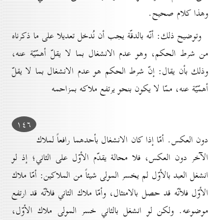
وهذا كلام صحيح.
وتوضيح ذلك: أنّه بالدقّة يجب أن نُدخل تعديلا على ما ذكرناه
من شرط الحكم، وهو عدم الانشغال بما لا يقلّ أهمّيّة عنه،
وذلك بأن يقال: إنّ شرط الحكم هو عدم الانشغال بما لا يقلّ
أهمّيّة عنه، ممّا لا يكون بنحو يرتفع ملاكه بمزاحمه
۱٤٦
دون العكس. أمّا إذا كان الانشغال بأحدهما رافعاً لملاك
الآخر دون العكس، فلا محالة يقدّم الأوّل على الثاني؛ إذ لو
انشغل العبد بالأوّل لم يخسر المولى شيئاً من الملاكين: أمّا ملاك
الأوّل فلأنّه قد حصل بالامتثال، وأمّا ملاك الثاني فلأنّه قد ارتفع
موضوعه. ولكن لو انشغل بالثاني خسر المولى ملاك الأوّل،