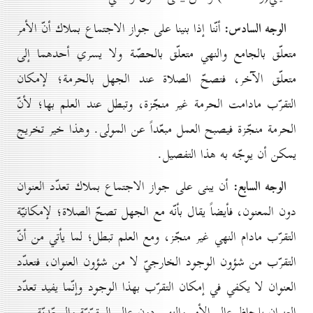
الوجه السادس:
أنّنا إذا بنينا على جواز الاجتماع بملاك أنّ الأمر
متعلّق بالجامع والنهي متعلّق بالحصّة ولا يسري أحدهما إلى
متعلّق الآخر، فتصحّ الصلاة عند الجهل بالحرمة؛ لإمكان
التقرّب مادامت الحرمة غير منجّزة، وتبطل عند العلم بها؛ لأنّ
الحرمة منجّزة فيصبح العمل مبعّداً عن المولى. وهذا خير تخريج
يمكن أن يوجّه به هذا التفصيل.
الوجه السابع:
أن يبنى على جواز الاجتماع بملاك تعدّد العنوان
دون المعنون، فأيضاً يقال بأنّه مع الجهل تصحّ الصلاة؛ لإمكانيّة
التقرّب مادام النهي غير منجّز، ومع العلم تبطل؛ لما يأتي من أنّ
التقرّب من شؤون الوجود الخارجيّ لا من شؤون العنوان، فتعدّد
العنوان لا يكفي في إمكان التقرّب بهذا الوجود وإنّما يفيد تعدّد
العنوان بلحاظ عالم الأمر والنهي دون عالم المقرّبيّة والمبعّديّة.