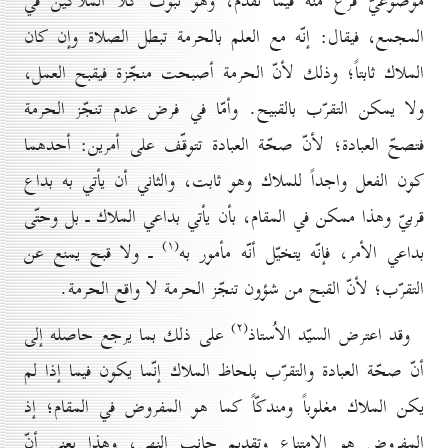
موضوعيّ فرغ منه فيما تقدّم، وهو ثبوت كلا الملاكين في
المجمع، فيقال: إنّه مع العلم بالحرمة تبطل الصلاة وإن كان
الملاك ثابتاً؛ وذلك لأنّ الحرمة أصبحت منجّزة فيقبح العمل،
ولا يمكن التقرّب بالقبيح. وأمّا في فرض عدم تنجّز الحرمة
فتصحّ العبادة؛ لأنّ صحّة العبادة تتوقّف على أمرين: أحدهما
كون الفعل واجداً للملاك وهو ثابت، والثاني أن يأتي به بداع
قربيّ وهذا ممكن في المقام، بأن يأتي بداعي الملاك ـ بل وحتّى
(۱)
بداعي الأمر، فإنّه يتخيّل أنّه مأمور به
ـ ولا قبح يمنع عن
التقرّب؛ لأنّ القبح من شؤون تنجّز الحرمة لا واقع الحرمة.
(۲)
وقد اعترض السيّد الاُستاذ
على ذلك بما يرجع حاصله إلى
أنّ صحّة العبادة والتقرّب بلحاظ الملاك إنّما يكون فيما إذا لم
يكن الملاك مغلوباً ومندكّاً كما هو المفروض في المقام؛ إذ
المفروض هو الامتناع وتقديم جانب النهي، وهذا يعني أنّ