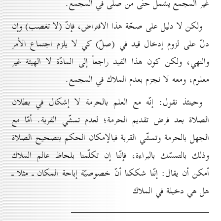
غير المجمع يشمل حتّى من صلّى في المجمع.
ولكن لا دليل على صحّة هذا الافتراض، فإنّ (لا تغصب) وإن
دلّ على لزوم إدخال قيد في (صلّ) كي لا يلزم اجتماع الأمر
والنهي، ولكن كون هذا القيد راجعاً إلى المادّة لا الهيئة غير
معلوم، ومعه لا نجزم بعدم الملاك في المجمع.
وحينئذ نقول: إنّه مع العلم بالحرمة لا إشكال في بطلان
الصلاة بعد فرض تقديم الحرمة؛ لعدم تمشّي القربة. أمّا مع
الجهل بالحرمة وتمشّي القربة فبالإمكان الحكم بتصحيح الصلاة
وذلك بالتمسّك بالبراءة، فإنّنا إن تكلّمنا بلحاظ عالم الملاك
أمكن أن يقال: إنّنا شككنا أنّ خصوصيّة إباحة المكان ـ مثلا ـ
هل هي دخيلة في الملاك