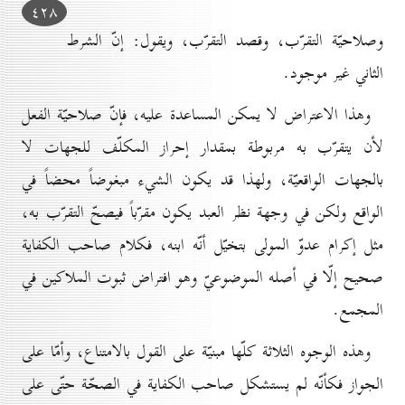
٤۲۸
وصلاحيّة التقرّب، وقصد التقرّب، ويقول: إنّ الشرط
الثاني غير موجود.
وهذا الاعتراض لا يمكن المساعدة عليه، فإنّ صلاحيّة الفعل
لأن يتقرّب به مربوطة بمقدار إحراز المكلّف للجهات لا
بالجهات الواقعيّة، ولهذا قد يكون الشيء مبغوضاً محضاً في
الواقع ولكن في وجهة نظر العبد يكون مقرّباً فيصحّ التقرّب به،
مثل إكرام عدوّ المولى بتخيّل أنّه ابنه، فكلام صاحب الكفاية
صحيح إلّا في أصله الموضوعيّ وهو افتراض ثبوت الملاكين في
المجمع.
وهذه الوجوه الثلاثة كلّها مبنيّة على القول بالامتناع، وأمّا على
الجواز فكأنّه لم يستشكل صاحب الكفاية في الصحّة حتّى على