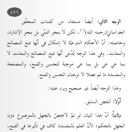
٤۲٦
الوجه الثاني:
أيضاً مستفاد من كلمات المحقّق
(۱)
الخراسانيّ(رحمه الله)
، لكن لا بنحو التبنّي بل بنحو الإشارة،
وحاصله: أنّ الأحكام الشرعيّة لا إشكال في أنّها تتبع المصالح
والمفاسد. وفي هذا الوجه يُدّعى أنّها تتبع المصالح والمفاسد لا
بما هي هي بل بما هي موجبة للحسن والقبح، والمصلحة
والمفسدة ما لم تصلا لا توجبان الحسن والقبح.
وهذا الوجه أيضاً غير صحيح ويرد عليه:
أوّلا:
النقض السابق.
وثانياً:
أنّ هذا البيان لو تمّ لاختصّ بالجهل بالموضوع دون
الجهل بالحكم؛ لأنّ العلم بالمفسدة كاف في تأثيرها في القبح،