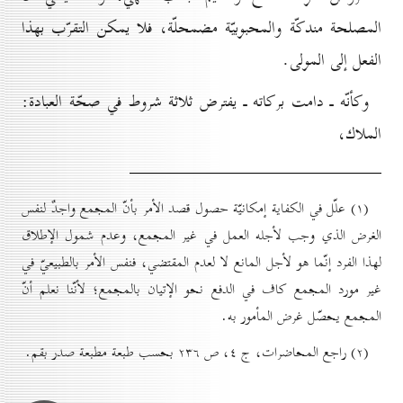
المصلحة مندكّة والمحبوبيّة مضمحلّة، فلا يمكن التقرّب بهذا
الفعل إلى المولى.
وكأنّه ـ دامت بركاته ـ يفترض ثلاثة شروط في صحّة العبادة:
الملاك،
(۱) علّل في الكفاية إمكانيّة حصول قصد الأمر بأنّ المجمع واجدٌ لنفس
الغرض الذي وجب لأجله العمل في غير المجمع، وعدم شمول الإطلاق
لهذا الفرد إنّما هو لأجل المانع لا لعدم المقتضي، فنفس الأمر بالطبيعيّ في
غير مورد المجمع كاف في الدفع نحو الإتيان بالمجمع؛ لأنّنا نعلم أنّ
المجمع يحصّل غرض المأمور به.
(۲) راجع المحاضرات، ج ٤، ص ۲۳٦ بحسب طبعة مطبعة صدر بقم.