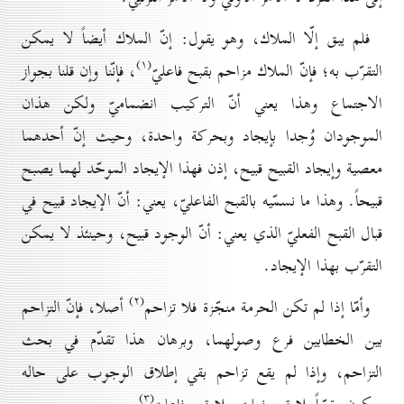
فلم يبق إلّا الملاك، وهو يقول: إنّ الملاك أيضاً لا يمكن
(۱)
التقرّب به؛ فإنّ الملاك مزاحم بقبح فاعليّ
، فإنّنا وإن قلنا بجواز
الاجتماع وهذا يعني أنّ التركيب انضماميّ ولكن هذان
الموجودان وُجدا بإيجاد وبحركة واحدة، وحيث إنّ أحدهما
معصية وإيجاد القبيح قبيح، إذن فهذا الإيجاد الموحّد لهما يصبح
قبيحاً. وهذا ما نسمّيه بالقبح الفاعليّ، يعني: أنّ الإيجاد قبيح في
قبال القبح الفعليّ الذي يعني: أنّ الوجود قبيح، وحينئذ لا يمكن
التقرّب بهذا الإيجاد.
(۲)
وأمّا إذا لم تكن الحرمة منجّزة فلا تزاحم
أصلا، فإنّ التزاحم
بين الخطابين فرع وصولهما، وبرهان هذا تقدّم في بحث
التزاحم، وإذا لم يقع تزاحم بقي إطلاق الوجوب على حاله
(۳)