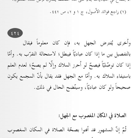
(۲) راجع فوائد الاُصول، ج ۱ و ۲، ص ٤٤۲.
٤۲٤
واُخرى يُفترض الجهل به، فإن كان معلوماً فيقال
بالتفصيل بين ما إذا كان عباديّاً فيبطل؛ لاستحالة التقرّب به. وأمّا
إذا كان توصّليّاً فيصحّ لو اُحرز الملاك وإلّا لم يصحّ؛ لعدم العلم
باستيفاء الملاك به. وأمّا مع الجهل فقد يقال بأنّ المجمع يكون
صحيحاً ولو كان عباديّاً، وسيتّضح الحال في ذلك.
الصلاة في المكان المغصوب مع الجهل:
ثُمّ إنّ المشهور قد أفتوا بصحّة الصلاة في المكان المغصوب