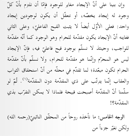
وإن بنينا على أنّ الإيجاد مغاير للوجود فإمّا أن نلتزم بأنّ كلّ
وجود له إيجاد يخصّه، أو نتعقّل أن يكون لوجودين إيجاد
واحد: فعلى الأوّل أيضاً لا يثبت القبح الفاعليّ، وعلى الثاني
فغايته أنّ الإيجاد يكون مقدّمة للحرام وهو الوجود كما أنّه مقدّمة
للواجب، وحينئذ لا نسلّم بوجود قبح فاعليّ فيه، فإنّ الإيجاد
ليس هو المحرّم وإنّما هو مقدّمة للحرام، ولا نسلّم بأنّ مقدّمة
الحرام تكون مبعّدة؛ لما تقدّم في محلّه من أنّ استحقاق الثواب
(۱)
والعقاب إنّما يترتّب على ذي المقدّمة دون المقدّمة
. ثُمّ لو
سلّمنا أنّ المقدّمة أصبحت قبيحة فلماذا لا يمكن التقرّب بذي
المقدّمة؟!
الوجه الخامس:
ما نأخذه روحاً من المحقّق النائينيّ(رحمه الله)
ولكن نغيّر جزءاً من