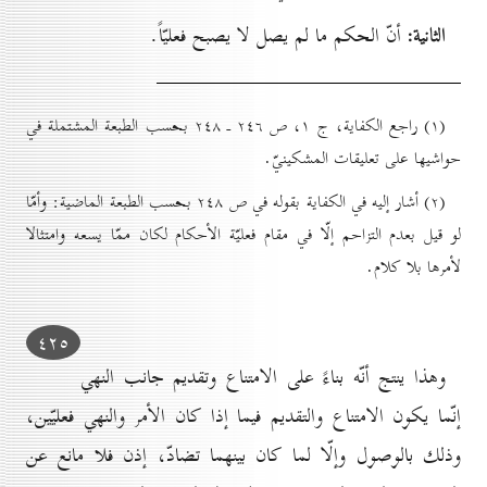
الثانية:
أنّ الحكم ما لم يصل لا يصبح فعليّاً.
(۱) راجع الكفاية، ج ۱، ص ۲٤٦ ـ ۲٤۸ بحسب الطبعة المشتملة في
حواشيها على تعليقات المشكينيّ.
(۲) أشار إليه في الكفاية بقوله في ص ۲٤۸ بحسب الطبعة الماضية: وأمّا
لو قيل بعدم التزاحم إلّا في مقام فعليّة الأحكام لكان ممّا يسعه وامتثالا
لأمرها بلا كلام.
٤۲٥
وهذا ينتج أنّه بناءً على الامتناع وتقديم جانب النهي
إنّما يكون الامتناع والتقديم فيما إذا كان الأمر والنهي فعليّين،
وذلك بالوصول وإلّا لما كان بينهما تضادّ، إذن فلا مانع عن