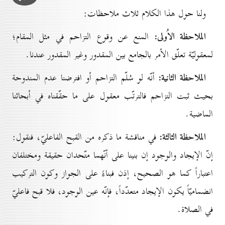
ولنا حول هذا الكلام ثلاث ملاحظات:
الملاحظة الاُولى:
المنع عن وقوع التزاحم في مثل المقام؛
لمعقوليّة تعلّق الأمر بالجامع بين المقدور وغير المقدور عندنا.
الملاحظة الثانية:
أنّه لو سُلّم التزاحم أو افترضنا عدم المندوحة
بحيث ثبت التزاحم فالترتّب معقول على ما حقّقناه في أبحاثنا
الماضية.
الملاحظة الثالثة:
في مناقشة ما ذكره من القبح الفاعليّ، فنقول:
إنّ الإيجاد والوجود إن بنينا على أنّهما متّحدان حقيقة ومختلفان
اعتباراً كما هو الصحيح، إذن فبناءً على الجواز وكون التركيب
انضماميّاً يكون الإيجاد متعدّداً، فإنّه عين الوجود، فلا قبح فاعليّ
في الصلاة.