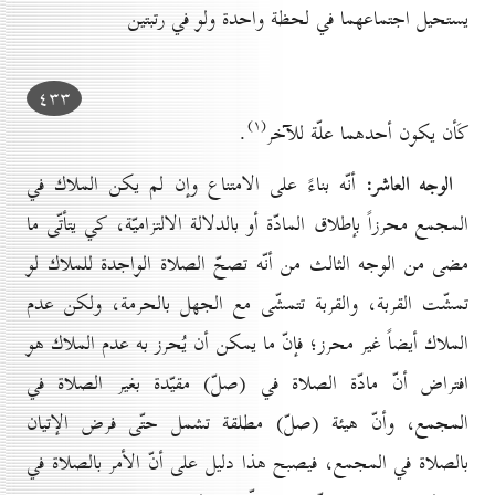
يستحيل اجتماعهما في لحظة واحدة ولو في رتبتين
٤۳۳
(۱)
كَأن يكون أحدهما علّة للآخر
.
الوجه العاشر:
أنّه بناءً على الامتناع وإن لم يكن الملاك في
المجمع محرزاً بإطلاق المادّة أو بالدلالة الالتزاميّة، كي يتأتّى ما
مضى من الوجه الثالث من أنّه تصحّ الصلاة الواجدة للملاك لو
تمشّت القربة، والقربة تتمشّى مع الجهل بالحرمة، ولكن عدم
الملاك أيضاً غير محرز؛ فإنّ ما يمكن أن يُحرز به عدم الملاك هو
افتراض أنّ مادّة الصلاة في (صلّ) مقيّدة بغير الصلاة في
المجمع، وأنّ هيئة (صلّ) مطلقة تشمل حتّى فرض الإتيان
بالصلاة في المجمع، فيصبح هذا دليل على أنّ الأمر بالصلاة في