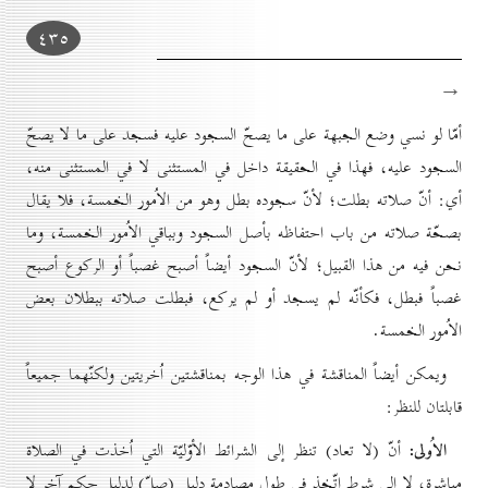
٤۳٥
→
أمّا لو نسي وضع الجبهة على ما يصحّ السجود عليه فسجد على ما لا يصحّ
السجود عليه، فهذا في الحقيقة داخل في المستثنى لا في المستثنى منه،
أي: أنّ صلاته بطلت؛ لأنّ سجوده بطل وهو من الاُمور الخمسة، فلا يقال
بصحّة صلاته من باب احتفاظه بأصل السجود وبباقي الاُمور الخمسة، وما
نحن فيه من هذا القبيل؛ لأنّ السجود أيضاً أصبح غصباً أو الركوع أصبح
غصباً فبطل، فكأنّه لم يسجد أو لم يركع، فبطلت صلاته ببطلان بعض
الاُمور الخمسة.
ويمكن أيضاً المناقشة في هذا الوجه بمناقشتين اُخريتين ولكنّهما جميعاً
قابلتان للنظر:
الاُولى:
أنّ (لا تعاد) تنظر إلى الشرائط الأوّليّة التي اُخذت في الصلاة
مباشرة، لا إلى شرط اتّخذ في طول مصادمة دليل (صلّ) لدليل حكم آخر لا