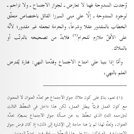
وُجدت المندوحة فهنا لا تعارض ـ لجواز الاجتماع ـ ولا تزاحم ـ
لوجود المندوحة ـ إلّا على مبنى الميرزا القائل باختصاص متعلّق
الخطاب بالمقدور عقلا وشرعاً، والحرمة تجعله غير مقدور؛ لأنّه
(۲)
على الأقلّ ملازم للحرام
فلابدّ من تصحيحه بالترتّب أو
بالملاك.
وأمّا إذا بنينا على امتناع الاجتماع وقدّمنا النهي: فتارة يُفترض
العلم بالنهي،
(۱) نعم، بناءً على كون ملاك جواز الاجتماع هو تعدّد العنوان لا المعنون
مع كون العمل قربيّاً يبطل العمل، لكن هذا داخل في التحفّظ الثالث
له(رحمه الله) الذي تحفّظ به عن مسألة جواز الاجتماع بمجرّد تعدّد
العنوان، ولعلّه لهذا لم يرَ هنا حاجة إلى الإشارة إلى ذلك؛ إذ كان فرض جواز
الاجتماع في العباديّات بناءً على هذا التحفّظ يساوق فرض تعددّ المعنون.