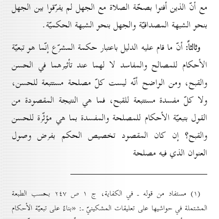
مع أنّ الذين أفتوا بصحّة الصلاة مع الجهل لم يفرّقوا بين الجهل
بنحو الشبهة المصداقيّة والجهل بنحو الشبهة الحكميّة.
وثالثاً:
أنّ ما قام عليه الدليل باعتبار حكمة المشرّع إنّما هو تبعيّة
الأحكام للمصالح والمفاسد لا لهما عند تأثيرهما في الحسن
والقبح، ومن الواضح أنّه ليست كلّ مصلحة مستتبعة للحسن،
ولا كلّ مفسدة مستتبعة للقبح، فما هي النتيجة المقصودة من
القول بتبعيّة الأحكام للمصلحة والمفسدة بما هي مؤثّرة للحسن
والقبح؟ إن كان المقصود تخصيص الحكم بفرض وصول
العنوان الذي فيه مصلحة
(۱) مستفاد من قوله ـ في الكفاية، ج ۱ ص ۲٤۷ بحسب الطبعة
المشتملة في حواشيها على تعليقات المشكينيّ ـ: «بناءً على تبعيّة الأحكام