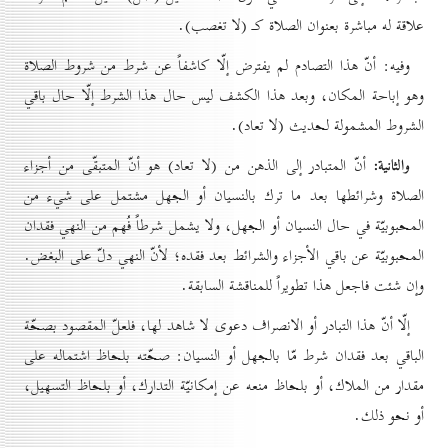
علاقة له مباشرة بعنوان الصلاة كـ (لا تغصب).
وفيه: أنّ هذا التصادم لم يفترض إلّا كاشفاً عن شرط من شروط الصلاة
وهو إباحة المكان، وبعد هذا الكشف ليس حال هذا الشرط إلّا حال باقي
الشروط المشمولة لحديث (لا تعاد).
والثانية:
أنّ المتبادر إلى الذهن من (لا تعاد) هو أنّ المتبقّى من أجزاء
الصلاة وشرائطها بعد ما ترك بالنسيان أو الجهل مشتمل على شيء من
المحبوبيّة في حال النسيان أو الجهل، ولا يشمل شرطاً فُهم من النهي فقدان
المحبوبيّة عن باقي الأجزاء والشرائط بعد فقده؛ لأنّ النهي دلّ على البغض.
وإن شئت فاجعل هذا تطويراً للمناقشة السابقة.
إلّا أنّ هذا التبادر أو الانصراف دعوى لا شاهد لها، فلعلّ المقصود بصحّة
الباقي بعد فقدان شرط مّا بالجهل أو النسيان: صحّته بلحاظ اشتماله على
مقدار من الملاك، أو بلحاظ منعه عن إمكانيّة التدارك، أو بلحاظ التسهيل،
أو نحو ذلك.