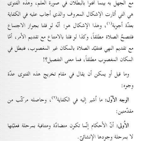
مع الجهل به بينما أفتوا بالبطلان في صورة العلم، وهذه الفتوى
هي التي أثارت الإشكال المعروف والذي أجاب عليه في الكفاية
(۱)
بعدّة أجوبة
، وهذا الإشكال هو: أنّه لو قلنا بجواز الاجتماع
فلتصحّ الصلاة مطلقاً، وكذا لو قلنا بالامتناع مع تقديم الأمر، أمّا
مع تقديم النهي فتتقيّد الصلاة بالمكان غير المغصوب، فتبطل في
المكان المغصوب مطلقاً، فما معنى التفصيل؟!
وما قيل أو يمكن أن يقال في مقام تخريج هذه الفتوى عدّة
وجوه:
(۲)
الوجه الأوّل:
ما اُشير إليه في الكفاية
، وحاصله مركّب من
مقدّمتين:
الاُولى:
أنّ الأحكام إنّما تكون متضادّة ومتنافية بمرحلة فعليّتها
لا بمرحلة وجودها الإنشائيّ.