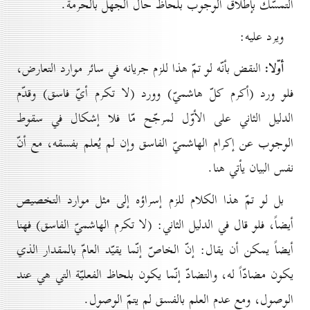
التمسّك بإطلاق الوجوب بلحاظ حال الجهل بالحرمة.
ويرد عليه:
أوّلا:
النقض بأنّه لو تمّ هذا للزم جريانه في سائر موارد التعارض،
فلو ورد (أكرم كلّ هاشميّ) وورد (لا تكرم أيّ فاسق) وقدّم
الدليل الثاني على الأوّل لمرجّح مّا فلا إشكال في سقوط
الوجوب عن إكرام الهاشميّ الفاسق وإن لم يُعلم بفسقه، مع أنّ
نفس البيان يأتي هنا.
بل لو تمّ هذا الكلام للزم إسراؤه إلى مثل موارد التخصيص
أيضاً، فلو قال في الدليل الثاني: (لا تكرم الهاشميّ الفاسق) فهنا
أيضاً يمكن أن يقال: إنّ الخاصّ إنّما يقيّد العامّ بالمقدار الذي
يكون مضادّاً له، والتضادّ إنّما يكون بلحاظ الفعليّة التي هي عند
الوصول، ومع عدم العلم بالفسق لم يتمّ الوصول.