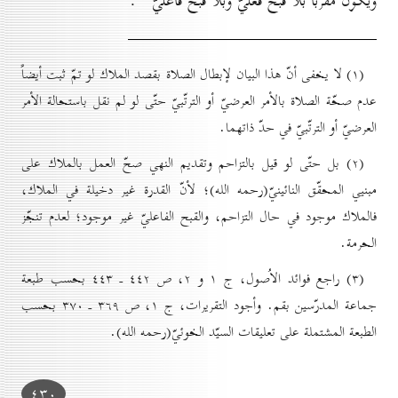
ويكون مقرّباً بلا قبح فعليّ وبلا قبح فاعليّ
.
(۱) لا يخفى أنّ هذا البيان لإبطال الصلاة بقصد الملاك لو تمّ ثبت أيضاً
عدم صحّة الصلاة بالأمر العرضيّ أو الترتّبيّ حتّى لو لم نقل باستحالة الأمر
العرضيّ أو الترتّبيّ في حدّ ذاتهما.
(۲) بل حتّى لو قيل بالتزاحم وتقديم النهي صحّ العمل بالملاك على
مبنيي المحقّق النائينيّ(رحمه الله)؛ لأنّ القدرة غير دخيلة في الملاك،
فالملاك موجود في حال التزاحم، والقبح الفاعليّ غير موجود؛ لعدم تنجّز
الحرمة.
(۳) راجع فوائد الاُصول، ج ۱ و ۲، ص ٤٤۲ ـ ٤٤۳ بحسب طبعة
جماعة المدرّسين بقم. وأجود التقريرات، ج ۱، ص ۳٦۹ ـ ۳۷٠ بحسب
الطبعة المشتملة على تعليقات السيّد الخوئيّ(رحمه الله).
٤۳٠