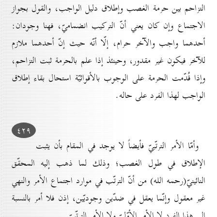
التزاحم بين حرمة الغصب وإطلاق دليل الواجب، والقول بجواز
الاجتماع وإن كان يعني أنّ التركيب انضماميّ، فهنا وجودان:
أحدهما واجب والآخر حرام، إلّا أنّه حيث إنّ أحدهما ملازم
للآخر فيكون غير مقدور، وحينئذ إذا علم بالحرمة ثبت التزاحم،
وإذا قُدّمت الحرمة على الوجوب بالأقوائيّة استحال بقاء إطلاق
الواجب لهذا الفرد على حاله.
٤۲۹
وأمّا الأمر الترتّبيّ فأيضاً لا يوجد في المقام بأن يثبت
الإطلاق في طول الغصب؛ وذلك لما ذهب إليه المحقّق
النائينيّ(رحمه الله) من أنّ الترتّب في موارد اجتماع الأمر والنهي
غير معقول وإنّما يعقل في ضدّين وجوديّين، إذن فلا أمر بالنسبة
إلى هذا الفرد لا الأمر الأوّليّ ولا الأمر الترتّبيّ.