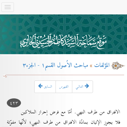
المؤلفات
»
مباحث الاُصول القسم۱ - الجزء۳
التـالـي
الفهرس
السابق
٤۲۳
الافتراق من طرف النهي. أمّا مع فرض إحراز الملاكين
فلا يجوز الإتيان بمادّة الافتراق من طرف النهي؛ لأنّها مفوّتة