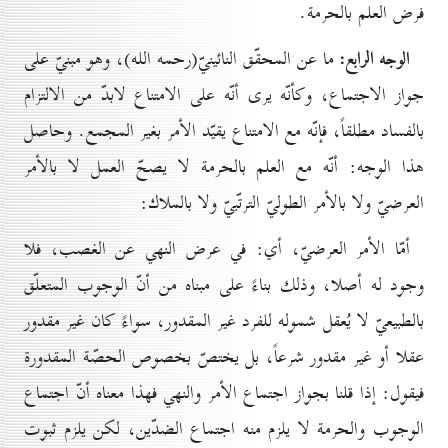
فرض العلم بالحرمة.
الوجه الرابع:
ما عن المحقّق النائينيّ(رحمه الله)، وهو مبنيّ على
جواز الاجتماع، وكأنّه يرى أنّه على الامتناع لابدّ من الالتزام
بالفساد مطلقاً، فإنّه مع الامتناع يقيّد الأمر بغير المجمع. وحاصل
هذا الوجه: أنّه مع العلم بالحرمة لا يصحّ العمل لا بالأمر
العرضيّ ولا بالأمر الطوليّ الترتّبيّ ولا بالملاك:
أمّا الأمر العرضيّ، أي: في عرض النهي عن الغصب، فلا
وجود له أصلا، وذلك بناءً على مبناه من أنّ الوجوب المتعلّق
بالطبيعيّ لا يُعقل شموله للفرد غير المقدور، سواءً كان غير مقدور
عقلا أو غير مقدور شرعاً، بل يختصّ بخصوص الحصّة المقدورة
فيقول: إذا قلنا بجواز اجتماع الأمر والنهي فهذا معناه أنّ اجتماع
الوجوب والحرمة لا يلزم منه اجتماع الضدّين، لكن يلزم ثبوت