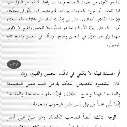
لما هو الأقوى من جهات المصالح والمفاسد واقعاً، لا لما هو المؤثّر منها
فعلا للحسن أو القبح؛ لكونهما تابعين لما عُلم منهما كما حقّق في محلّه»،
فإنّ هذا الكلام ـ كماترى ـ يشير إلى إمكانيّة البناء على خلاف هذه التبعيّة،
أي: البناء على تبعيّة الأحكام لما هو المؤثّر فعلا للحسن والقبح لا الأقوى
منهما ولو غير المؤثّر في الحسن والقبح، والتأثير في الحسن والقبح تابع
للوصول.
٤۲۷
أو مفسدة فهذا لا يكفي في ترتّب الحسن والقبح، وإن
كان المقصود تخصيص الحكم بفرض العلم بنفس المصلحة
والمفسدة فهذا واضح البطلان، فإنّ العلم بالمصلحة والمفسدة
إنّما يأتي غالباً من قِبَل نفس دليل الوجوب والحرمة.
الوجه الثالث:
أيضاً لصاحب الكفاية، وهو مبنيّ على أصل