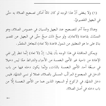
(۱) ولا يخفى أنّ هذا الوجه لو كان تامّاً أمكن تصحيح الصلاة به حتّى
في الجهل التقصيريّ.
وهناك وجهٌ آخر للتصحيح عند الجهل والنسيان في خصوص الصلاة، وهو
التمسّك بقاعدة (لاتعاد)، ولو صحّ ذلك صحّ حتّى في الجهل عن تقصير
بناءً على ما هو التحقيق من شمول قاعدة (لا تعاد) للجاهل المقصّر.
ويمكن المناقشة في هذا الوجه بأن يقال: إنّ (لا تعاد) إنّما تنظر إلى نفي
الإعادة من ناحية غير الاُمور الخمسة من الأجزاء والشرائط ممّا ليس دخيلا
في صحّة أحد الاُمور الخمسة بالذات، وإنّما يكون دخله فيها من باب
الدخل في المجموع المركّب المسمّى بالصلاة، فمثلا لو نسي التشهّد فليس
دخل التشهّد في الركوع أو السجود اللذين هما من الاُمور الخمسة إلّا من
باب دخله في أصل الصلاة.
←