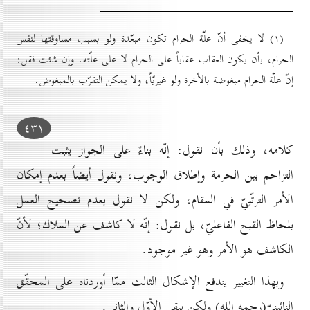
(۱) لا يخفى أنّ علّة الحرام تكون مبعّدة ولو بسبب مساوقتها لنفس
الحرام، بأن يكون العقاب عقاباً على الحرام لا على علّته. وإن شئت فقل:
إنّ علّة الحرام مبغوضة بالأخرة ولو غيريّاً، ولا يمكن التقرّب بالمبغوض.
٤۳۱
كلامه، وذلك بأن نقول: إنّه بناءً على الجواز يثبت
التزاحم بين الحرمة وإطلاق الوجوب، ونقول أيضاً بعدم إمكان
الأمر الترتّبيّ في المقام، ولكن لا نقول بعدم تصحيح العمل
بلحاظ القبح الفاعليّ، بل نقول: إنّه لا كاشف عن الملاك؛ لأنّ
الكاشف هو الأمر وهو غير موجود.
وبهذا التغيير يندفع الإشكال الثالث ممّا أوردناه على المحقّق
النائينيّ(رحمه الله) ولكن يبقى الأوّل والثاني.