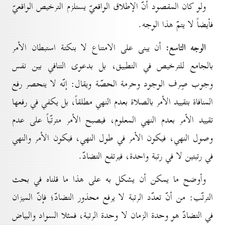
ولو كان المقصود أنّ الإطلاق الواقعيّ يستلزم الترخيص الواقعيّ
فأيضاً لا يتمّ هذا الوجه.
الوجه التاسع:
أن يبنى على الامتناع لا بنكتة استبطان الأمر
بالجامع للترخيص في التطبيق، بل بدعوى التنافي بين نفس
وجوب صِرف الوجود وحرمة الحصّة ويقال: إنّه لا ينحصر رفع
المنافاة بتقييد الأمر بالصلاة بعدم النهي مطلقاً، بل يكفي في رفعها
تقييد الأمر بعدم النهي المعلوم، فيصبح الأمر مترتّباً على عدم
وصول النهي، فيكون الأمر في طول النهي، فيكون الأمر والنهي
في رتبتين لا في رتبة واحدة، فيرتفع التضادّ.
وأوضح ما يمكن أن يشكل به على هذا ما قلناه في بحث
الترتّب: من أنّ تعدّد الرتبة لا يرفع محذور التضادّ؛ فإنّ الميزان
في التضادّ هو وحدة الزمان لا وحدة الرتبة، فمثلا السواد والبياض