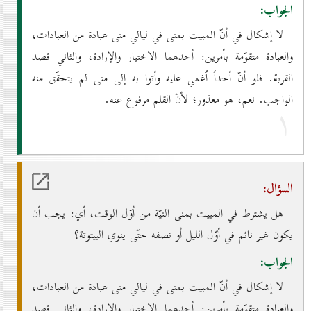
الجواب:
لا إشكال في أنّ المبيت بمنى في ليالي منى عبادة من العبادات،
والعبادة متقوّمة بأمرين: أحدهما الاختيار والإرادة، والثاني قصد
القربة. فلو أنّ أحداً اُغمي عليه وأتوا به إلى منى لم يتحقّق منه
الواجب. نعم، هو معذور؛ لأنّ القلم مرفوع عنه.
۱
السؤال:
هل يشترط في المبيت بمنى النيّة من أوّل الوقت، أي: يجب أن
يكون غير نائم في أوّل الليل أو نصفه حتّى ينوي البيتوتة؟
الجواب:
لا إشكال في أنّ المبيت بمنى في ليالي منى عبادة من العبادات،
والعبادة متقوّمة بأمرين: أحدهما الاختيار والإرادة، والثاني قصد