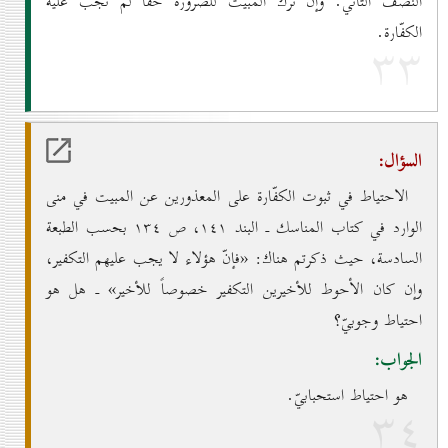
النصف الثاني. وإن ترك المبيت للضرورة حقّاً لم تجب عليه
الكفّارة.
۳۳
السؤال:
الاحتياط في ثبوت الكفّارة على المعذورين عن المبيت في منى
الوارد في كتاب المناسك ـ البند ۱٤۱، ص ۱۳٤ بحسب الطبعة
السادسة، حيث ذكرتم هناك: «فإنّ هؤلاء لا يجب عليهم التكفير،
وإن كان الأحوط للأخيرين التكفير خصوصاً للأخير» ـ هل هو
احتياط وجوبيّ؟
الجواب:
هو احتياط استحبابيّ.
۳٤