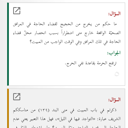
السؤال:
ما حكم من يخرج من الحجيج لقضاء الحاجة في المرافق
الصحيّة الواقعة خارج منى اضطراراً بسبب انحصار محلّ قضاء
الحاجة في تلك المرافق وفي الوقت الواجب من المبيت؟
الجواب:
ترتفع الحرمة بقاعدة نفي الحرج.
٥
السؤال:
ذكرتم في باب المبيت في منى البند (۱۳۹) من مناسككم
الشريف عبارة: «التواجد فيها في الليل»، فهل هذا التعبير يعني عدم
الحاجة إلى قصد التواجد ونيّة المبيت؟ ولو اشترطتم النيّة في