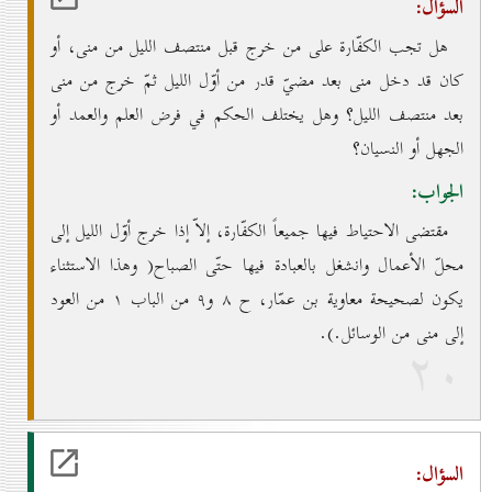
السؤال:
هل تجب الكفّارة على من خرج قبل منتصف الليل من منى، أو
كان قد دخل منى بعد مضيّ قدر من أوّل الليل ثمّ خرج من منى
بعد منتصف الليل؟ وهل يختلف الحكم في فرض العلم والعمد أو
الجهل أو النسيان؟
الجواب:
مقتضى الاحتياط فيها جميعاً الكفّارة، إلاّ إذا خرج أوّل الليل إلى
محلّ الأعمال وانشغل بالعبادة فيها حتّى الصباح( وهذا الاستثناء
يكون لصحيحة معاوية بن عمّار، ح ۸ و۹ من الباب ۱ من العود
إلى منى من الوسائل.).
۲٠
السؤال: