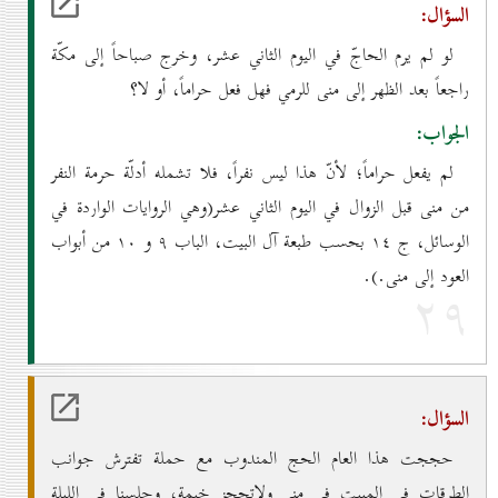
السؤال:
لو لم يرم الحاجّ في اليوم الثاني عشر، وخرج صباحاً إلى مكّة
راجعاً بعد الظهر إلى منى للرمي فهل فعل حراماً، أو لا؟
الجواب:
لم يفعل حراماً؛ لأنّ هذا ليس نفراً، فلا تشمله أدلّة حرمة النفر
من منى قبل الزوال في اليوم الثاني عشر(وهي الروايات الواردة في
الوسائل، ج ۱٤ بحسب طبعة آل البيت، الباب ۹ و ۱٠ من أبواب
العود إلى منى.).
۲۹
السؤال:
حججت هذا العام الحج المندوب مع حملة تفترش جوانب
الطرقات في المبيت في منى ولاتحجز خيمة، وجلسنا في الليلة