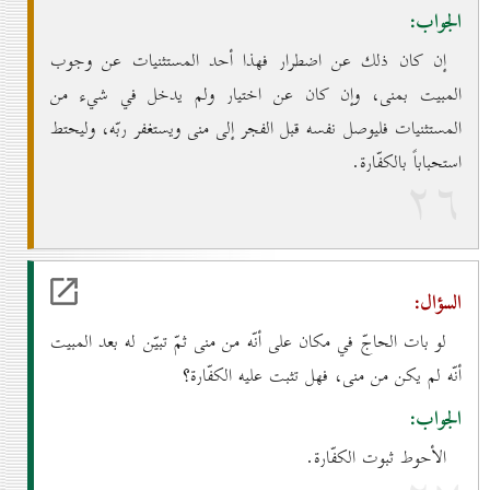
الجواب:
إن كان ذلك عن اضطرار فهذا أحد المستثنيات عن وجوب
المبيت بمنى، وإن كان عن اختيار ولم يدخل في شيء من
المستثنيات فليوصل نفسه قبل الفجر إلى منى ويستغفر ربّه، وليحتط
استحباباً بالكفّارة.
۲٦
السؤال:
لو بات الحاجّ في مكان على أنّه من منى ثمّ تبيّن له بعد المبيت
أنّه لم يكن من منى، فهل تثبت عليه الكفّارة؟
الجواب:
الأحوط ثبوت الكفّارة.