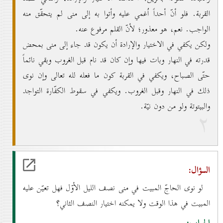
القربة. فلو أنّ أحداً اُغمي عليه وأتوا به إلى منى لم يتحقّق منه
الواجب. نعم، هو معذور؛ لأنّ القلم مرفوع عنه.
ولكن يكفي في الاختيار والإرادة أن يكون قد جاء إلى منى بمحض
قدرته في النهار وبات فيها وإن كان قد نام قبل الغروب وبقي نائماً
حتّى الصباح، ويكفي في القربة كون ما فعله لله تعالى وإن نوى
ذلك في النهار وقبل الغروب. ويكفي في سقوط الكفّارة التواجد
والبيتوتة ولو من دون نيّة.
۲
السؤال:
لو نوى الحاجّ المبيت في منى نصف الليل الأوّل فهل تعيّن عليه
المبيت في هذا الوقت ولا يمكنه اختيار النصف الثاني؟