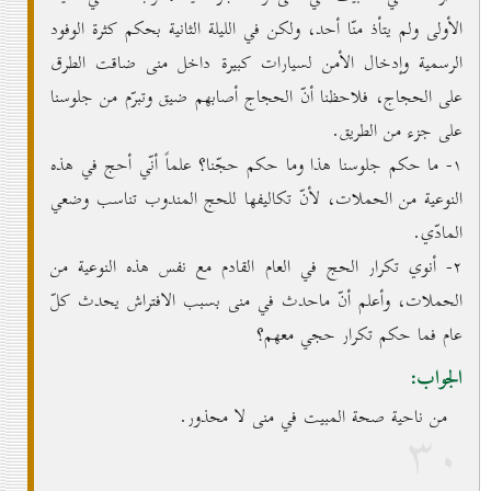
الأولى ولم يتأذ منّا أحد، ولكن في الليلة الثانية بحكم كثرة الوفود
الرسمية وإدخال الأمن لسيارات كبيرة داخل منى ضاقت الطرق
على الحجاج، فلاحظنا أنّ الحجاج أصابهم ضيق وتبرّم من جلوسنا
على جزء من الطريق.
۱- ما حكم جلوسنا هذا وما حكم حجّنا؟ علماً أنّي أحج في هذه
النوعية من الحملات، لأنّ تكاليفها للحج المندوب تناسب وضعي
المادّي.
۲- أنوي تكرار الحج في العام القادم مع نفس هذه النوعية من
الحملات، وأعلم أنّ ماحدث في منى بسبب الافتراش يحدث كلّ
عام فما حكم تكرار حجي معهم؟
الجواب:
من ناحية صحة المبيت في منى لا محذور.
۳٠