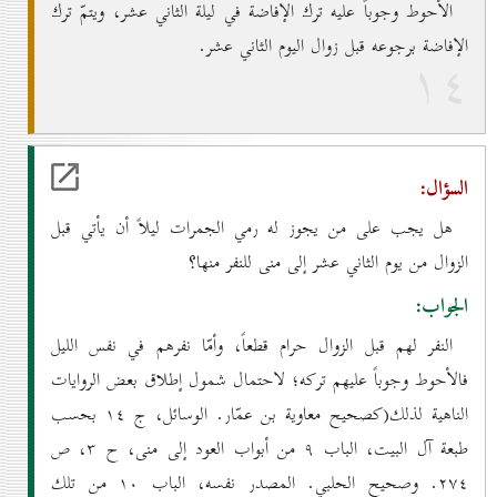
الأحوط وجوباً عليه ترك الإفاضة في ليلة الثاني عشر، ويتمّ ترك
الإفاضة برجوعه قبل زوال اليوم الثاني عشر.
۱٤
السؤال:
هل يجب على من يجوز له رمي الجمرات ليلاً أن يأتي قبل
الزوال من يوم الثاني عشر إلى منى للنفر منها؟
الجواب:
النفر لهم قبل الزوال حرام قطعاً، وأمّا نفرهم في نفس الليل
فالأحوط وجوباً عليهم تركه؛ لاحتمال شمول إطلاق بعض الروايات
الناهية لذلك(كصحيح معاوية بن عمّار. الوسائل، ج ۱٤ بحسب
طبعة آل البيت، الباب ۹ من أبواب العود إلى منى، ح ۳، ص
۲۷٤. وصحيح الحلبي. المصدر نفسه، الباب ۱٠ من تلك