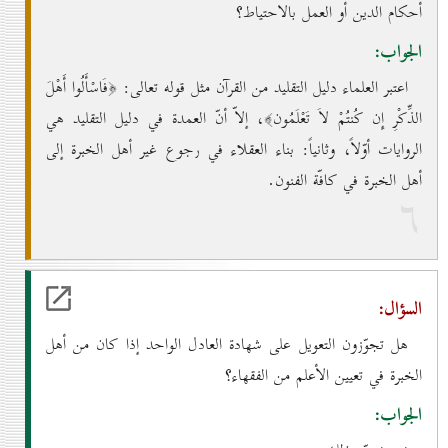
أحكام الدين أو العمل بالاحتياط؟
الجواب:
اعتبر العلماء دليل التقليد من القرآن مثل قوله تعالى: ﴿فَاسْأَلُوا أَهْلَ
الذِّكْرِ إِن كُنتُمْ لاَ تَعْلَمُون﴾، إلاّ أنّ العمدة في دليل التقليد هي
الروايات أوّلاً، وثانياً: بناء العقلاء في رجوع غير أهل الخبرة إلى
أهل الخبرة في كافّة الفنون.
٦
السؤال:
هل تجوّزون التعويل على شهادة العادل الواحد إذا كان من أهل
الخبرة في تعيين الأعلم من الفقهاء؟
الجواب: