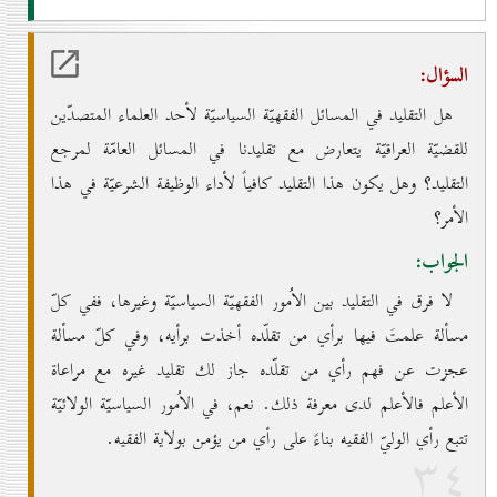
السؤال:
هل التقليد في المسائل الفقهيّة السياسيّة لأحد العلماء المتصدّين
للقضيّة العراقيّة يتعارض مع تقليدنا في المسائل العامّة لمرجع
التقليد؟ وهل يكون هذا التقليد كافياً لأداء الوظيفة الشرعيّة في هذا
الأمر؟
الجواب:
لا فرق في التقليد بين الاُمور الفقهيّة السياسيّة وغيرها، ففي كلّ
مسألة علمتَ فيها برأي من تقلّده أخذت برأيه، وفي كلّ مسألة
عجزت عن فهم رأي من تقلّده جاز لك تقليد غيره مع مراعاة
الأعلم فالأعلم لدى معرفة ذلك. نعم، في الاُمور السياسيّة الولائيّة
تتبع رأي الوليّ الفقيه بناءً على رأي من يؤمن بولاية الفقيه.
۳٤