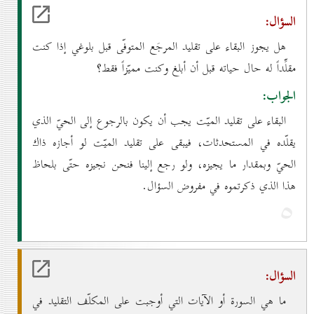
السؤال:
هل يجوز البقاء على تقليد المرجَع المتوفّى قبل بلوغي إذا كنت
مقلِّداً له حال حياته قبل أن أبلغ وكنت مميّزاً فقط؟
الجواب:
البقاء على تقليد الميّت يجب أن يكون بالرجوع إلى الحيّ الذي
يقلّده في المستحدثات، فيبقى على تقليد الميّت لو أجازه ذاك
الحيّ وبمقدار ما يجيزه، ولو رجع إلينا فنحن نجيزه حتّى بلحاظ
هذا الذي ذكرتموه في مفروض السؤال.
٥
السؤال:
ما هي السورة أو الآيات التي أوجبت على المكلّف التقليد في