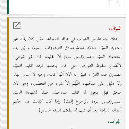
۳۹
السؤال:
هناك جماعة من الشباب في عراقنا المجاهد ممّن كان يقلّد غير
الشهيد السيّد محمّد محمّدصادق الصدر(قدس سره) وتبيّن بعد
استشهاد السيّد الصدر(قدس سره) أنّ تقليده كان غير شرعي؛
لاتّضاح سقوط العوارض التي كان يحملها تجاه تقليد السيّد
الصدر(رحمه الله) ، فتبيّن له الآن أنّها كانت واهية لا أساس لها،
ولا دليل على صحّتها، اللّهُمّ إلاّ شيء من التعصّب، وهو الآن
متحيّر فهل يجوز له تقليد سماحتك طبقاً لشهادة السيّد
الصدر(قدس سره) بالرجوع إليك؟ وإذا كان كذلك فما حكم
أعماله السابقة بعد أن ثبت له بطلان تقليده السابق؟
الجواب: