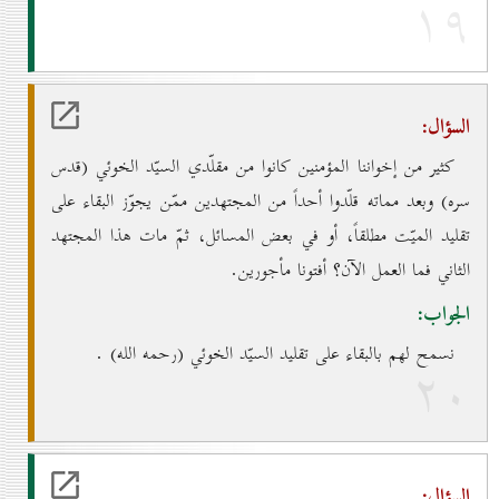
۱۹
السؤال:
كثير من إخواننا المؤمنين كانوا من مقلّدي السيّد الخوئي (قدس
سره) وبعد مماته قلّدوا أحداً من المجتهدين ممّن يجوّز البقاء على
تقليد الميّت مطلقاً، أو في بعض المسائل، ثمّ مات هذا المجتهد
الثاني فما العمل الآن؟ أفتونا مأجورين.
الجواب:
نسمح لهم بالبقاء على تقليد السيّد الخوئي (رحمه الله) .
۲٠
السؤال: