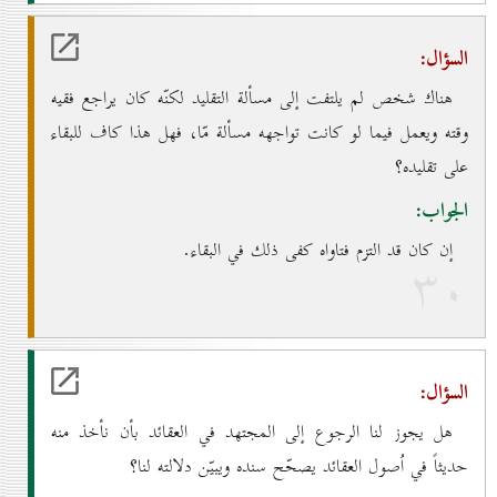
السؤال:
هناك شخص لم يلتفت إلى مسألة التقليد لكنّه كان يراجع فقيه
وقته ويعمل فيما لو كانت تواجهه مسألة مّا، فهل هذا كاف للبقاء
على تقليده؟
الجواب:
إن كان قد التزم فتاواه كفى ذلك في البقاء.
۳٠
السؤال:
هل يجوز لنا الرجوع إلى المجتهد في العقائد بأن نأخذ منه
حديثاً في اُصول العقائد يصحّح سنده ويبيّن دلالته لنا؟