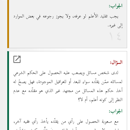
الجواب:
يجب تقليد الأعلم لو عرفه، ولا يجوز رجوعه في بعض الموارد
إلى غيره.
۱٤
السؤال:
لدى شخص مسائل ويصعب عليه الحصول على الحكم الشرعي
لمسائله ممّن يقلّده سواء للبعد أو للعراقيل الموجودة، فهل يصحّ له
أخذ حكم هذه المسائل من مجتهد غير الذي هو مقلّده مع عدم
النظر إلى كونه أعلم، أم لا؟
الجواب:
مع صعوبة الحصول على رأي من يقلّده يأخذ رأي فقيه آخر،