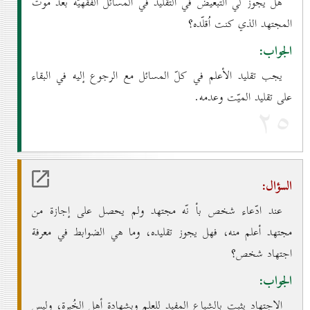
هل يجوز لي التبعيض في التقليد في المسائل الفقهيّة بعد موت
المجتهد الذي كنت اُقلّده؟
الجواب:
يجب تقليد الأعلم في كلّ المسائل مع الرجوع إليه في البقاء
على تقليد الميّت وعدمه.
۲٥
السؤال:
عند ادّعاء شخص بأ نّه مجتهد ولم يحصل على إجازة من
مجتهد أعلم منه، فهل يجوز تقليده، وما هي الضوابط في معرفة
اجتهاد شخص؟
الجواب:
الاجتهاد يثبت بالشياع المفيد للعلم وبشهادة أهل الخُبرة، وليس