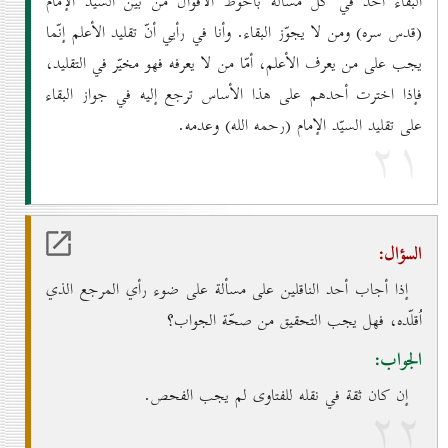
البقاء أخذ في كلّ مسألة بأحوط الأقوال من بين السيّد الإمام
(قدس سره) ومن لا يجوّز البقاء. وأنا في رأيي أنّ تقليد الأعلم إنّما
يجب على من يعرف الأعلم، أمّا من لا يعرفه فهو مخيّر في التقليد،
فإذا اخترت أحدهم على هذا الأساس ترجع إليه في جواز البقاء
على تقليد السيّد الإمام (رحمه الله) وعدمه.
۲۱
السؤال:
إذا أجاب أحد الناقلين على مسألة على ضوء رأي المرجع الذي
اُقلّده، فهل يجب التحقيق من صحّة الجواب؟
الجواب:
إن كان ثقة في نقله للفتاوى لم يجب الفحص.
۲۲