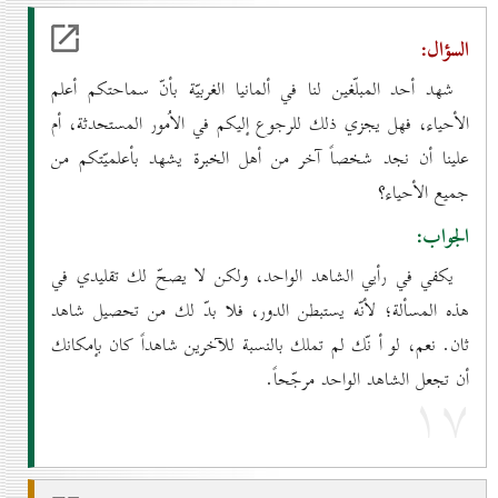
السؤال:
شهد أحد المبلّغين لنا في ألمانيا الغربيّة بأنّ سماحتكم أعلم
الأحياء، فهل يجزي ذلك للرجوع إليكم في الاُمور المستحدثة، أم
علينا أن نجد شخصاً آخر من أهل الخبرة يشهد بأعلميّتكم من
جميع الأحياء؟
الجواب:
يكفي في رأيي الشاهد الواحد، ولكن لا يصحّ لك تقليدي في
هذه المسألة؛ لأنّه يستبطن الدور، فلا بدّ لك من تحصيل شاهد
ثان. نعم، لو أ نّك لم تملك بالنسبة للآخرين شاهداً كان بإمكانك
أن تجعل الشاهد الواحد مرجّحاً.
۱۷