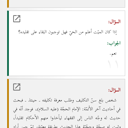
السؤال:
إذا كان الميّت أعلم من الحيّ فهل توجبون البقاء على تقليده؟
الجواب:
نعم.
۱۱
السؤال:
شخص بلغ سنّ التكليف وطلب معرفة تكليفه ـ حينئذ ـ فبحث
في أحاديث آخر الأئمّة: الإمام الحجّة (عليه السلام)، فوجد أنّه في
حديث له وجّه الناس إلى الفقهاء ليأخذوا منهم الأحكام تقليداً،
وثبت له صحّة وحجّيّة هذا الحديث بطريقة معيّنة، ثمّ حين أراد