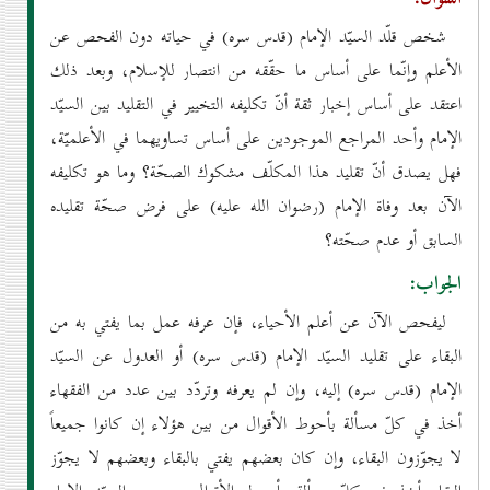
شخص قلّد السيّد الإمام (قدس سره) في حياته دون الفحص عن
الأعلم وإنّما على أساس ما حقّقه من انتصار للإسلام، وبعد ذلك
اعتقد على أساس إخبار ثقة أنّ تكليفه التخيير في التقليد بين السيّد
الإمام وأحد المراجع الموجودين على أساس تساويهما في الأعلميّة،
فهل يصدق أنّ تقليد هذا المكلّف مشكوك الصحّة؟ وما هو تكليفه
الآن بعد وفاة الإمام (رضوان الله عليه) على فرض صحّة تقليده
السابق أو عدم صحّته؟
الجواب:
ليفحص الآن عن أعلم الأحياء، فإن عرفه عمل بما يفتي به من
البقاء على تقليد السيّد الإمام (قدس سره) أو العدول عن السيّد
الإمام (قدس سره) إليه، وإن لم يعرفه وتردّد بين عدد من الفقهاء
أخذ في كلّ مسألة بأحوط الأقوال من بين هؤلاء إن كانوا جميعاً
لا يجوّزون البقاء، وإن كان بعضهم يفتي بالبقاء وبعضهم لا يجوّز