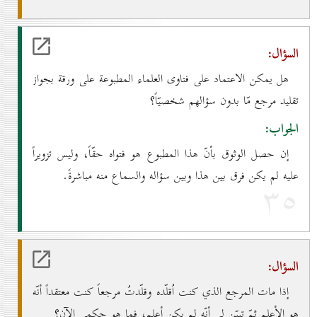
السؤال:
هل يمكن الاعتماد على فتاوى العلماء المطبوعة على ورقة بجواز
تقليد مرجع مّا بدون سؤالهم شخصيّاً؟
الجواب:
إن حصل الوثوق بأنّ هذا المطبوع هو فتواه حقّاً، وليس تزويراً
عليه لم يكن فرق بين هذا وبين سؤاله والسماع منه مباشرةً.
۳٥
السؤال:
إذا مات المرجع الذي كنت اُقلّده وقلّدتُ مرجعاً كنت معتقداً أنّه
هو الأعلم ثمّ تبيّن لي أنّه لم يكن أعلم، فما هو حكمي الآن؟