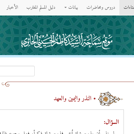
فتاءات
دروس ومحاضرات
بيانات
دليل المسلم المغترب
الأخبار
• النذر واليمين والعهد
السؤال:
لو نذر أن يذبح شاة اُنثى فذبح شاة ذكراً، فهل يجزيه ذلك،