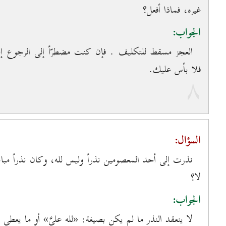
غيره، فماذا أفعل؟
الجواب:
العجز مسقط للتكليف . فإن كنت مضطرّاً إلى الرجوع إل
فلا بأس عليك.
۸
السؤال:
نذرت إلى أحد المعصومين نذراً وليس لله، وكان نذراً مباشر
لا؟
الجواب:
لا ينعقد النذر ما لم يكن بصيغة: «لله عليَّ» أو ما يعطي 