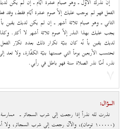
إنّ نذرك الأوّل ـ وهو صيام عشرة أيّام ـ إن لم يكن لديك 
الفعل فهو لم يوجب عليك إلاّ صوم عشرة أيّام فقط، وقد فع
الثاني ـ وهو صيام ثلاثة أشهر ـ إن لم يكن لديك يقين بأ نّ
يجب عليك بهذا النذر إلاّ صوم ثلاثة أشهر لا أكثر. وكذ
لديك يقين بأ نّه كان بنيّة تكرار ذلك بعدد تكرّر الفع
تحتسب الأربعين يوماً التي صمتها بنيّة الكفّارة، ولا تعد إ
نذر، أمـّا نذر الصلاة سنة فهو باطل في رأيي.
۷
السؤال:
نذرت لله نذراً إذا رجعت إلى شرب السجائر ـ ممارسة الت
(۱٠٠٠٠٠ تومان)، والآن رجعت إلى شرب السجائر، ولا