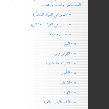
المغناطيسي والسحر والشعبذة
» مسائل في الموادّ المخدِّرة
» مسائل في العرف العشائري
» مسائل متفرّقة
» • البيع
» • القرض والربا
» • الشركة والمضاربة
» • التأمين
» • الإجارة
» • الهبة
» • النذر واليمين والعهد