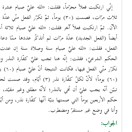
إنّي ارتكبت فعلاً محرّماً، فقلت: «لله عليَّ صيام عشرة أ
ثلاث مرّات، فصمت (۳٠) يوماً، ثمّ تكرّر ال
الآن. ثمّ ارتكبت فعلاً آخر فقلت: «لله عليَّ صيام ثلاثة أ
أيضاً (الفعل الجديد) عدّة مرّات لم أتذكّر عددها ممّا 
الفعل، فقلت: «لله عليَّ صيام سنة وصلاة سنة إن عدت 
الحكم الشرعيّ، فقلت: إنّه هنا تجب عليَّ كفّارة النذر وه
تبيّن أنّه يجب عليّ أن أفي بالنذر؛ لأنّه مطلق وغير مقيّد
حكم الأربعين يوماً التي صمتها بنيّة أنّها كفّارة نذر، ومن 
وأنا في وضع غير مستقرّ ومضطرب.
الجواب: