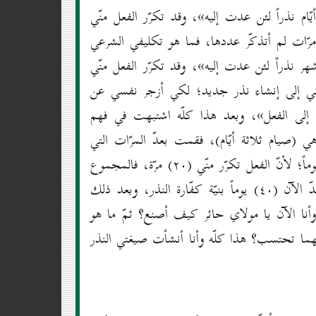
يّام نذراً لئن عدت إليه»، وقد تكرّر الفعل منّي
فعل منّي عدّة مرّات لم أتذكّر عددها، فما هو تكليفي الشرعي
شهر نذراً لئن عدت إليه»، وقد تكرّر الفعل منّي
دعاني إلى إنشاء نذر جديد؛ لكي أزجر نفسي عن
إلى الفعل»، وبعد هذا كلّه اشتبهت في فهم
ي (صيام ثلاثة أيّام)، فقمت بعدّ المرّات التي
تكرّر منّي الفعل فيها، فكانت النتيجة أنّ عليَّ صيام (٦٠) يوماً؛ لأنّ الفعل تكرّر منّي (۲٠) مرّة، فالمجموع
(٦٠) يوماً؛ لأنّ لكلّ كفّارة نذر (۳) أيّام، وقد صمت لحدّ الآن (٤٠) يوماً بنيّة كفّارة النذر، وبعد ذلك
، وأنا الآن يا مولاي حائر كيف أصنع؟ ثمّ ما هو
أيّهما تحتسب؟ هذا كلّه وأنا أنشأت صيغتي النذر