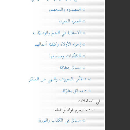
» المصدود والمحصور
» العمرة المفردة
» الاستنابة في الحجّ والوصيّة به
» إحرام الأولاد وكيفيّة أعمالهم
» الكفّارات ومصارفها
» مسائل متفرّقة
» • الأمر بالمعروف والنهي عن المنكر
» • مسائل متفرّقة
في المعاملات
» • ما يحرم قوله أو فعله
» مسائل في الكذب والتورية