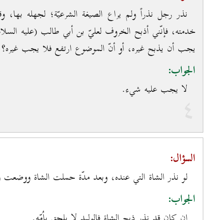
نذر رجل نذراً ولم يراع الصيغة الشرعيّة؛ لجهله بها، وق
خدمته، فإنّني أذبح الخروف لعليّ بن أبي طالب (عليه السل
يجب أن يذبح غيره، أو أنّ الموضوع ارتفع فلا يجب غيره؟
الجواب:
لا يجب عليه شيء.
٤
السؤال:
لو نذر الشاة التي عنده، وبعد مدّة حملت الشاة ووضعت وليدا
الجواب:
إن كان قد نذر ذبح الشاة فالوليد لا يلحق باُمّه.