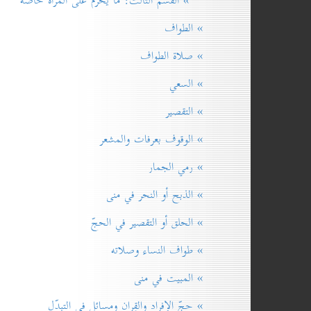
» القسم الثالث: ما يحرم على المرأة خاصّة
» الطواف
» صلاة الطواف
» السعي
» التقصير
» الوقوف بعرفات والمشعر
» رمي الجمار
» الذبح أو النحر في منى
» الحلق أو التقصير في الحجّ
» طواف النساء وصلاته
» المبيت في منى
» حجّ الإفراد والقِران ومسائل في التبدّل