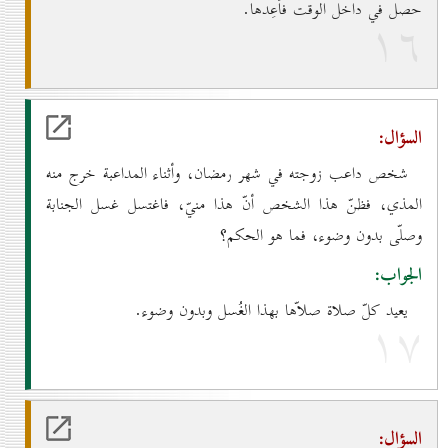
حصل في داخل الوقت فأعِدها.
۱٦
السؤال:
شخص داعب زوجته في شهر رمضان، وأثناء المداعبة خرج منه
المذي، فظنّ هذا الشخص أنّ هذا منيّ، فاغتسل غسل الجنابة
وصلّى بدون وضوء، فما هو الحكم؟
الجواب:
يعيد كلّ صلاة صلاّها بهذا الغُسل وبدون وضوء.
۱۷
السؤال: