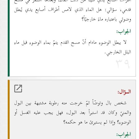
أطراف أصابع يدي شيئاً من ذلك الماء، وبعدها أستمرّ في مسح
قدمي، سؤالي: هل الماء الذي لامس أطراف أصابع يدي يُبطل
وضوئي باعتباره ماءً خارجيّاً؟
الجواب:
لا يبطل الوضوء مادام أنّ مسح القدم يتمّ بماء الوضوء قبل ماء
البلل الخارجي.
۳۹
السؤال:
شخص بال وتوضّأ ثمّ خرجت منه رطوبة مشتبهة بين البول
والمنيّ وكان قد استبرأ بعد البول، فهل يجب عليه الغسل أو
الوضوء؟ وإذا لم يستبرئ ما هو حكمه؟
الجواب: