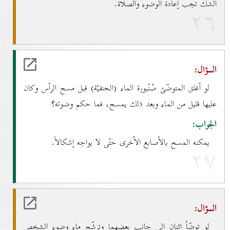
الشكّ تجب إعادة الوضوء والصلاة.
۲٦
السؤال:
لو أغلق المتوضّئ صُنْبورة الماء (الحنفيّة) قبل مسح الرأس وكان
عليها قليل من الماء وبعد ذلك يمسح، فما حكم وضوئه؟
الجواب:
يمكنه المسح بالأصابع الاُخرى حتّى لا يواجه إشكالاً.
۲۷
السؤال:
لو توضّأ اثنان إلى جانب بعضهما وترشّح ماء وضوء الشخص