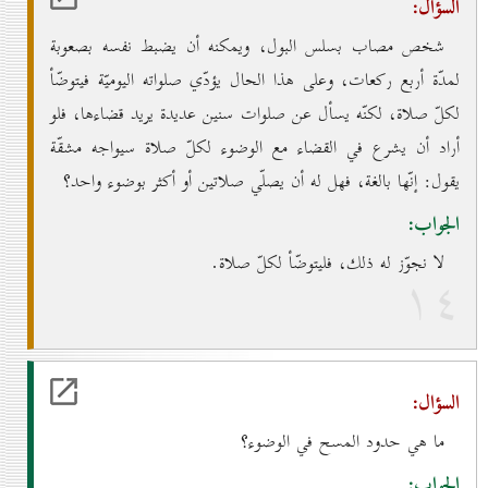
السؤال:
شخص مصاب بسلس البول، ويمكنه أن يضبط نفسه بصعوبة
لمدّة أربع ركعات، وعلى هذا الحال يؤدّي صلواته اليوميّة فيتوضّأ
لكلّ صلاة، لكنّه يسأل عن صلوات سنين عديدة يريد قضاءها، فلو
أراد أن يشرع في القضاء مع الوضوء لكلّ صلاة سيواجه مشقّة
يقول: إنّها بالغة، فهل له أن يصلّي صلاتين أو أكثر بوضوء واحد؟
الجواب:
لا نجوّز له ذلك، فليتوضّأ لكلّ صلاة.
۱٤
السؤال:
ما هي حدود المسح في الوضوء؟
الجواب: