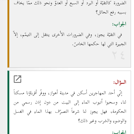
الضرورة كالتقيّة أو البرد أو السبع أو العدوّ ونحو ذلك ممّا يخاف
بسببه رفع الحائل؟
الجواب:
في التقيّة يجوز، وفي الضرورات الاُخرى ينتقل إلى التيمّم، إلاّ
الجبيرة التي لها حكمها الخاصّ.
۲٤
السؤال:
إنّي أحد المهاجرين أسكن في مدينة أهواز، ووفّر أقرباؤنا مسكناً
لنا، وسحبوا اُنبوب الماء إلى البيت من دون إذن رسمي من
الحكومة، فهل يجوز لنا شرعاً التصرّف بهذا الماء في الغسل
والوضوء والشرب وغير ذلك؟
الجواب: