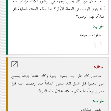
ما حكم من كان يغسل وجهه في الوضوء ثلاث مرّات، علماً
أ نّه ينوي الوضوء في الغسلة الاُولى؟ فما حكم الصلاة السابقة التي
صلاّها بهذا الوضوء؟
الجواب:
صلواته صحيحة.
۱۱
السؤال:
شخص كان على يده اليسرى جبيرة وكان عندما يتوضّأ يمسح
على الجبيرة قبل غسل اليد اليمنى اشتباهاً منه، ومضت عليه فترة
عشرين يوماً، ما حكم صلاته خلال هذه الفترة؟
الجواب:
يقضي صلواته.