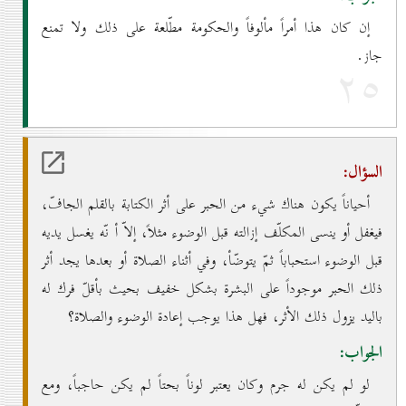
إن كان هذا أمراً مألوفاً والحكومة مطّلعة على ذلك ولا تمنع
جاز.
۲٥
السؤال:
أحياناً يكون هناك شيء من الحبر على أثر الكتابة بالقلم الجافّ،
فيغفل أو ينسى المكلّف إزالته قبل الوضوء مثلاً، إلاّ أ نّه يغسل يديه
قبل الوضوء استحباباً ثمّ يتوضّأ، وفي أثناء الصلاة أو بعدها يجد أثر
ذلك الحبر موجوداً على البشرة بشكل خفيف بحيث بأقلّ فرك له
باليد يزول ذلك الأثر، فهل هذا يوجب إعادة الوضوء والصلاة؟
الجواب:
لو لم يكن له جرم وكان يعتبر لوناً بحتاً لم يكن حاجباً، ومع