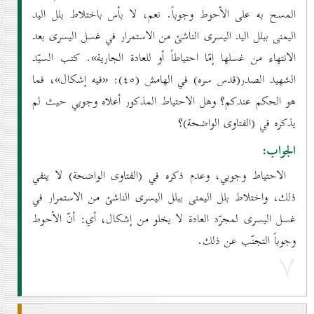
المسح به على الأحوط وجوباً. نعم، لا بأس باختلاط بلل اليد
اليمنى ببلل اليد اليسرى الناشئ من الاستمرار في غسل اليسرى بعد
الانتهاء من غسلها إمّا احتياطاً أو للعادة الجارية». كتب السيّد
الشهيد الصدر(قدس سره) في الهامش (٤٥): «فيه إشكال»، فما
هو الحكم عندكم؟ وهل الاحتياط المذكور أعلاه وجوبي حيث لم
يذكره في (الفتاوى الواضحة)؟
الجواب:
الاحتياط وجوبي، وعدم ذكره في (الفتاوى الواضحة) لا ينفي
ذلك، واختلاط بلل اليمنى ببلل اليسرى الناشئ من الاستمرار في
غسل اليسرى لمجرّد العادة لا يخلو من إشكال، أي: أنّ الأحوط
وجوباً التجنّب عن ذلك.
۷