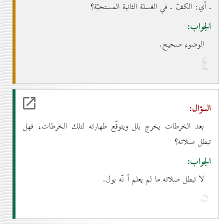
ـ أي: الكفّ ـ في الغسلة الثانية المستحبّة؟
الجواب:
الوضوء صحيح.
٤
السؤال:
بعد الخرطات يخرج بلل ويتوقّع طهارته لتلك الخرطات، فهل
تبطل صلاته؟
الجواب:
لا تبطل صلاته ما لم يعلم أ نّه بول.
٥