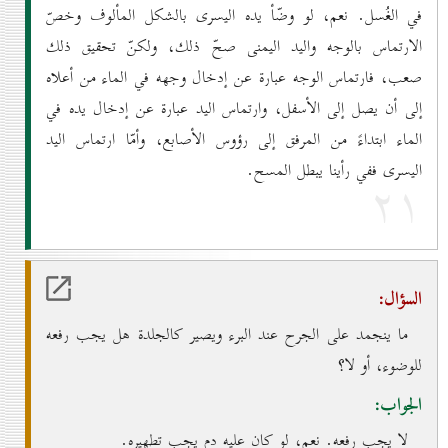
في الغُسل. نعم، لو وضّأ يده اليسرى بالشكل المألوف وخصّ
الارتماس بالوجه واليد اليمنى صحّ ذلك، ولكنّ تحقيق ذلك
صعب، فارتماس الوجه عبارة عن إدخال وجهه في الماء من أعلاه
إلى أن يصل إلى الأسفل، وارتماس اليد عبارة عن إدخال يده في
الماء ابتداءً من المرفق إلى رؤوس الأصابع، وأمّا ارتماس اليد
اليسرى ففي رأينا يبطل المسح.
۲۱
السؤال:
ما ينجمد على الجرح عند البرء ويصير كالجلدة هل يجب رفعه
للوضوء، أو لا؟
الجواب:
لا يجب رفعه. نعم، لو كان عليه دم يجب تطهيره.