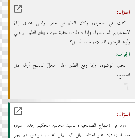
السؤال:
كنت في صحراء، وكان الماء في حفرة وليس عندي إناءٌ
لاستخراج الماء منها، وإذا دخلت الحفرة سوف يعلق الطين برجلي
واُريد الوضوء للصلاة، فماذا أعمل؟
الجواب:
يجب الوضوء، وإذا وقع الطين على محلّ المسح أزاله قبل
المسح.
٦
السؤال:
ورد في (منهاج الصالحين) للسيّد محسن الحكيم (قدس سره)
مسألة (۲٤): «لو اختلط بلل اليد ببلل أعضاء الوضوء لم يجز