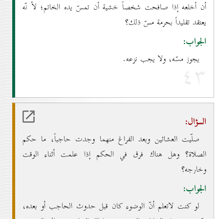
أن أخلعه إذا صافحت شخصاً خشية أن تمسّ يده الخاتم؛ لأ نّه
يعتقد تقليداً بحرمة مسّ ذلك؟
الجواب:
يجوز مسّه، ولا يجب نزعه.
٤۳
السؤال:
صلّيت العشائين وبعد الفراغ منهما وجدت حاجباً، ما حكم
الصلاة؟ وهل هناك فرق في الحكم إذا علمت أثناء الوقت
وخارجه؟
الجواب:
لو كنت لاتعلم أنّ الوضوء كان قبل حدوث الحاجب أو بعده،