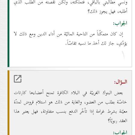
ونسي مطالبتي بالباقي، فتملّكته، ولكن نقّصته من الطلب الذي
أطلبه، فهل يجوز ذلك؟
الجواب:
إن كان متمكّناً من الناحية الماليّة من أداء الدين ومع ذلك لا
يؤدّي، جاز لك أخذ ما نسيه تقاصّاً.
۱
السؤال:
بعض البنوك الغربيّة في البلاد الكافرة تمنح أعضاءها كارتات
خاصّة بطلب من العضو، والغاية من ذلك هو استلام قروض لمدّة
معيّنة بشرط غرامة إذا تأخّر الدفع بنسب متفاوتة، فهل يعتبر هذا
العقد ربويّاً؟
الجواب: