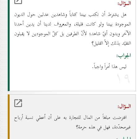
السؤال:
هل يشترط أن نكتب بيننا كتاباً وشاهدين عدلين حول الديون
الموجودة بيننا ولو كانت قليلة، والمعروف لدينا أن يدين أحدنا
الآخر وبدون أيّ شاهد؛ لأنّ الطرفين بل كلّ الموجودين لا يقبلون
التقيّد بذلك إلاّ القليل؟
الجواب:
ليس هذا أمراً واجباً.
۱۹
السؤال:
اقترضت مبلغاً من المال للتجارة به على أن اُعطي نسبة أرباح
غيرمحدّدة، فهل في هذه حرمة؟