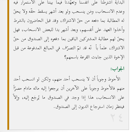
البداية اشترطنا على أنفسنا وتعهّدنا فيما بيننا على الاستمرار فيه
وعدم الانسحاب، ومَن ينسحب ولو بعد أشهر يسقط حقّه ولا يحقّ
له المطالبة بما دفعه من حقّ الاشتراك، وقد قبل الحاضرون بالشرط
وأخذوا العهد على أنفسهم، وبعد أشهر بدا للبعض الانسحاب، فهل
يحقّ لهم مطالبة المشتركين الباقين بما دفعوه إلى الصندوق من حقّ
الاشتراك، علماً بأ نّه قد تمّ التصرّف في المبالغ المدفوعة من قبل
الإخوة الذين جاءت القرعة باسمهم؟
الجواب:
الأحوط وجوباً أن لا ينسحب أحد منهم، ولكن لو انسحب أحد
منهم فالأحوط وجوباً على الآخرين أن يرجعوا إليه ماله مادام مصرّاً
على الانسحاب، هذا إذا وجد في الصندوق ما يُرجَع إليه، وإلاّ
فينتظر زمان استرجاع الديون إلى الصندوق.
۲٤