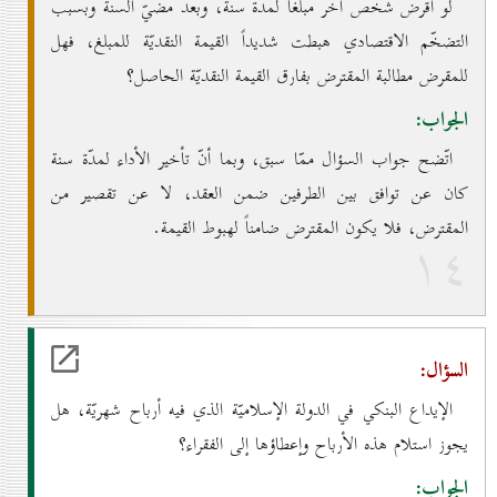
لو أقرض شخص آخر مبلغاً لمدّة سنة، وبعد مضيّ السنة وبسبب
التضخّم الاقتصادي هبطت شديداً القيمة النقديّة للمبلغ، فهل
للمقرض مطالبة المقترض بفارق القيمة النقديّة الحاصل؟
الجواب:
اتّضح جواب السؤال ممّا سبق، وبما أنّ تأخير الأداء لمدّة سنة
كان عن توافق بين الطرفين ضمن العقد، لا عن تقصير من
المقترض، فلا يكون المقترض ضامناً لهبوط القيمة.
۱٤
السؤال:
الإيداع البنكي في الدولة الإسلاميّة الذي فيه أرباح شهريّة، هل
يجوز استلام هذه الأرباح وإعطاؤها إلى الفقراء؟
الجواب: