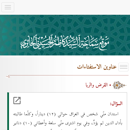
عناوين الاستفتاءات
• القرض والربا
السؤال:
استدان منّي شخص في العراق حوالي (۱۲) ديناراً، وكلّما طالبته
بأداء الدين لم يؤدِّ، وفي يوم اشترى منّي سلعة وأعطاني (۱٠) دنانير