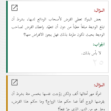
السؤال:
بعض البنوك تعطي القرض لأصحاب الودائع لديها، بشرط أن
تبلغ الوديعة مبلغاً معيّناً من دون أن تتعهّد بإعطاء القرض لصاحب
الوديعة بحيث تكون ملزَمة بذلك فهل يجوز الاقتراض منها؟
الجواب:
لا بأس بذلك.
۲٥
السؤال:
امرأة مهر أمثالها ألف ولكن زوّجت نفسها بخمس مئة بشرط أن
يقرضها الزوج ألفاً فما حكم هذا الزواج؟ وما حكم هذا القرض،
وهل هو من الدين الذي جرّ نفعاً؟