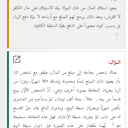
يجوز استلام المال من تلك البنوك بنيّة الاستيلاء على مال الكافر
لا القرض، وبعد ذلك يرجع لهم المبلغ مع أرباحه لا بنيّة دفع الربا،
بل بسبب كونه مجبوراً على الدفع بقوّة السلطة الكافرة.
۲
السؤال:
هناك شخص بحاجة إلى مبلغ من المال، فيتّفق مع شخص ثان
بأن يعطيه ذلك المبلغ لمدّة محدودة بإضافة ۲% شهريّاً، وفراراً من
الربا يجريان المعاملة بصورة اُخرى، وهي: أنّ الشخص الأوّل يبيع
قسماً من بيته ـ مثلاً ـ بمئة ألف تومان، ثمّ يستأجره من المشتري
بألفين شهريّاً ويجريان صيغة البيع، ويشترط البائع بقاء حقّ الفسخ
له متى شاء، ثمّ يجريان صيغة الإجارة، فهل هذه المعاملة صحيحة
مع أ نّهما متّفقان على هذه الصورة قبل إجراء صيغة البيع