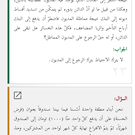
نتيجة السفر إلى المكان الذي يوجد فيه المديون لمطالبته بالدَين،
وهكذا من قبيل ما لو أنّ الدائن بدوره لم يتمكّن من تسديد أقساط
ديونه إلى البنك نتيجة مماطلة المديون فاضطرّ أن يدفع إلى البنك
أرباح التأخير والربا المضاعف، فكلّ هذه الخسائر هل تبقى على
الدائن، أو له حقّ الرجوع على المديون المماطل؟
الجواب:
لا يترك الاحتياط بترك الرجوع إلى المديون.
۲۳
السؤال:
نحن أبناء منطقة واحدة أسّسنا فيما بيننا صندوقاً بعنوان (قرض
الحسنة) على أن يدفع كلّ واحد منّا (۱٠٠٠) تومان إلى الصندوق
شهريّاً، ثمّ يتمّ الاقتراع نهاية كلّ شهر لواحد من المشتركين، ومنذ