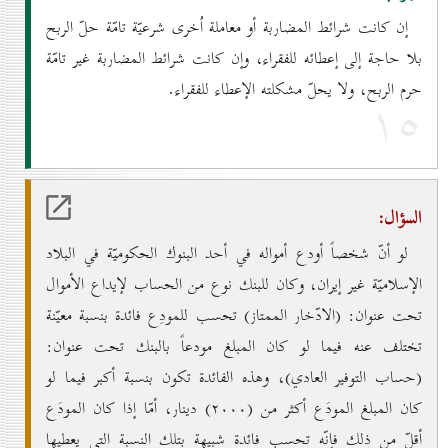
إن كانت شرائط المضاربة أو معاملة اُخرى شرعيّة تامّة حلّ الربح
بلا حاجة إلى إعطائه للفقراء، وإن كانت شرائط المضاربة غير تامّة
حرم الربح، ولا يحلّ مشكلته الإعطاء للفقراء.
۱٥
السؤال:
لو أنّ شخصاً أودع أمواله في أحد البنوك الحكوميّة في البلاد
الإسلاميّة غير إيران، وكان للبنك نوع من الحساب لإيداع الأموال
تحت عنوان: (الادّخار الممتاز) تحسب للمودِع فائدة بنسبة معيّنة
تختلف عنه فيما لو كان المبلغ مودعاً بالبنك تحت عنوان:
(حساب التوفير العادي)، وهذه الفائدة تكون بنسبة أكبر فيما لو
كان المبلغ المودَع أكثر من (۲٠٠٠) دينار، أمّا إذا كان المودَع
أقلّ من ذلك فإنّه تحسب فائدة شبيهة بتلك النسبة التي يعطيها