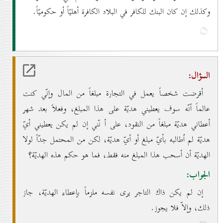
وكذلك إن كان البنك للكافر في البلاد الكافرة أهليّاً أو حكوميّاً.
٥
السؤال:
أقرضت شخصاً يعمل في التجارة مبلغاً من المال وإنّي كنت
عالماً أنّه سوف يعطيني هديّة على هذا المبلغ، وفعلاً بعد شهر
أعطاني هديّة مبلغاً من النقود، على أ نّني إن لم يكن يعطيني أيّ
هديّة لم اُطالبه بأيّ مبلغ أو أيّ هديّة، لكن من المحتمل جدّاً لولا
الهديّة أن أسحب هذا المبلغ منه فقط، فما هو حكم هذه الهديّة؟
الجواب:
إن لم يكن ذاك التاجر يرى نفسه ملزماً بإعطاء الهديّة، جاز
ذلك، وإلاّ فلا يجوز.