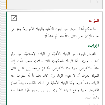
السؤال:
ما حكم أخذ القرض من البنوك الأهليّة والبنوك الأجنبيّة؟ وهل في
حالة الإذن نعتبر ذلك إذناً عامّاً أم خاصّاً؟
الجواب:
القرض الربوي من البنوك الأهليّة في البلاد الإسلاميّة حرام ولو
كانت أجنبيّة. أمّا البنوك الحكوميّة اللا إسلاميّة فنحن نأذن إذناً
عامّاً بالاقتراض منها بنيّة الاقتراض منّا ثمّ يرجعه إلى نفس تلك
البنوك بشرط أن لا ينوي الربا، وإن كان يعلم بأ نّه ستؤخذ منه
الزيادة رغماً عليه. وأمّا البنوك الأهليّة في البلاد الكافرة فأيضاً نجوّز
الاقتراض منها ودفع الزيادة لا بنيّة الربا بل باعتبار أنّها تؤخذ منه
رغماً عليه.