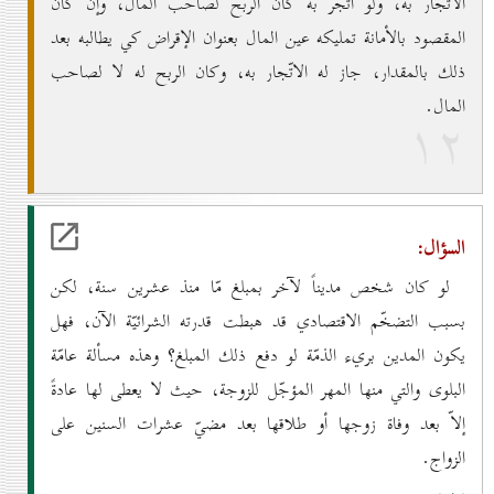
الاتّجار به، ولو اتّجر به كان الربح لصاحب المال، وإن كان
المقصود بالأمانة تمليكه عين المال بعنوان الإقراض كي يطالبه بعد
ذلك بالمقدار، جاز له الاتّجار به، وكان الربح له لا لصاحب
المال.
۱۲
السؤال:
لو كان شخص مديناً لآخر بمبلغ مّا منذ عشرين سنة، لكن
بسبب التضخّم الاقتصادي قد هبطت قدرته الشرائيّة الآن، فهل
يكون المدين بريء الذمّة لو دفع ذلك المبلغ؟ وهذه مسألة عامّة
البلوى والتي منها المهر المؤجّل للزوجة، حيث لا يعطى لها عادةً
إلاّ بعد وفاة زوجها أو طلاقها بعد مضيّ عشرات السنين على
الزواج.