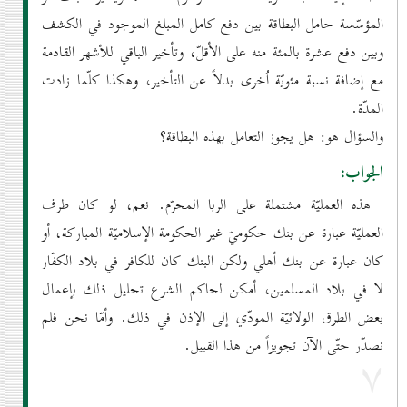
المؤسّسة حامل البطاقة بين دفع كامل المبلغ الموجود في الكشف
وبين دفع عشرة بالمئة منه على الأقلّ، وتأخير الباقي للأشهر القادمة
مع إضافة نسبة مئويّة اُخرى بدلاً عن التأخير، وهكذا كلّما زادت
المدّة.
والسؤال هو: هل يجوز التعامل بهذه البطاقة؟
الجواب:
هذه العمليّة مشتملة على الربا المحرّم. نعم، لو كان طرف
العمليّة عبارة عن بنك حكوميّ غير الحكومة الإسلاميّة المباركة، أو
كان عبارة عن بنك أهلي ولكن البنك كان للكافر في بلاد الكفّار
لا في بلاد المسلمين، أمكن لحاكم الشرع تحليل ذلك بإعمال
بعض الطرق الولائيّة المودّي إلى الإذن في ذلك. وأمّا نحن فلم
نصدّر حتّى الآن تجويزاً من هذا القبيل.
۷