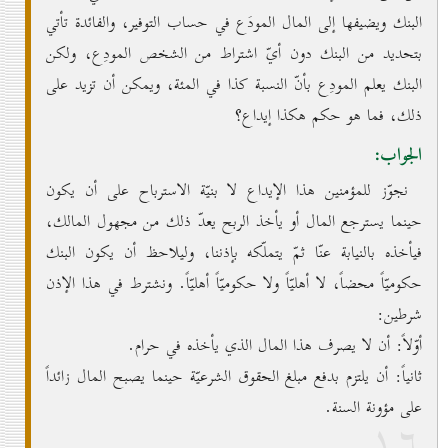
البنك ويضيفها إلى المال المودَع في حساب التوفير، والفائدة تأتي
بتحديد من البنك دون أيّ اشتراط من الشخص المودِع، ولكن
البنك يعلم المودِع بأنّ النسبة كذا في المئة، ويمكن أن تزيد على
ذلك، فما هو حكم هكذا إيداع؟
الجواب:
نجوّز للمؤمنين هذا الإيداع لا بنيّة الاسترباح على أن يكون
حينما يسترجع المال أو يأخذ الربح يعدّ ذلك من مجهول المالك،
فيأخذه بالنيابة عنّا ثمّ يتملّكه بإذننا، وليلاحظ أن يكون البنك
حكوميّاً محضاً، لا أهليّاً ولا حكوميّاً أهليّاً. ونشترط في هذا الإذن
شرطين:
أوّلاً: أن لا يصرف هذا المال الذي يأخذه في حرام.
ثانياً: أن يلتزم بدفع مبلغ الحقوق الشرعيّة حينما يصبح المال زائداً
على مؤونة السنة.
۱٦