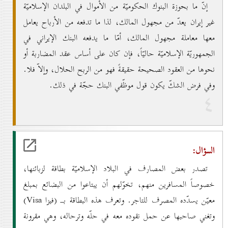
إنّ ما بحوزة البنوك الحكوميّة من الأموال في البلدان الإسلاميّة
غير إيران يعدّ من مجهول المالك، لذا ما تدفعه من الأرباح يعامل
معها معاملة مجهول المالك، أمّا ما يدفعه البنك الإيراني في
الجمهوريّة الإسلاميّة حاليّاً، فإن كان على أساس عقد المضاربة أو
نحوها من العقود الصحيحة حقيقةً فهو من الربح الحلال، وإلاّ فلا.
وفي فرض الشكّ يكون قول موظّفي البنك حجّة في ذلك.
٤
السؤال:
تصدر بعض المصارف في البلاد الإسلاميّة بطاقة لزبائنها،
خصوصاً المسافرين منهم، تخوّلهم أن يبتاعوا من البضائع بمبلغ
معيّن يسدّده المصرف للتاجر. وتعرف هذه البطاقة بــ (فيزا Visa)
وتغني صاحبها عن حمل نقوده معه في حلّه وترحاله، وهي مقرونة