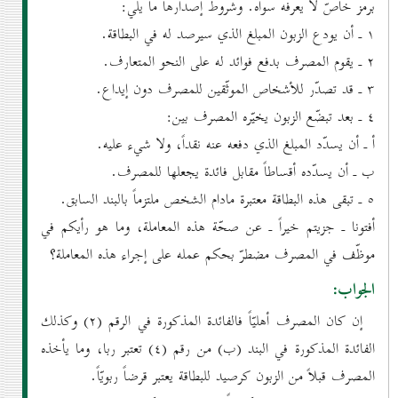
برمز خاصّ لا يعرفه سواه. وشروط إصدارها ما يلي:
۱ ـ أن يودع الزبون المبلغ الذي سيرصد له في البطاقة.
۲ ـ يقوم المصرف بدفع فوائد له على النحو المتعارف.
۳ ـ قد تصدّر للأشخاص الموثّقين للمصرف دون إيداع.
٤ ـ بعد تبضّع الزبون يخيّره المصرف بين:
أ ـ أن يسدّد المبلغ الذي دفعه عنه نقداً، ولا شيء عليه.
ب ـ أن يسدّده أقساطاً مقابل فائدة يجعلها للمصرف.
٥ ـ تبقى هذه البطاقة معتبرة مادام الشخص ملتزماً بالبند السابق.
أفتونا ـ جزيتم خيراً ـ عن صحّة هذه المعاملة، وما هو رأيكم في
موظّف في المصرف مضطرّ بحكم عمله على إجراء هذه المعاملة؟
الجواب:
إن كان المصرف أهليّاً فالفائدة المذكورة في الرقم (۲) وكذلك
الفائدة المذكورة في البند (ب) من رقم (٤) تعتبر ربا، وما يأخذه
المصرف قبلاً من الزبون كرصيد للبطاقة يعتبر قرضاً ربويّاً.