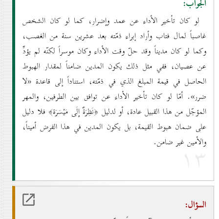
الجواب:
لو كان تأخير الأداء عن عمد وإضرار، كما لو كان الشخص
غاصباً لمال فتاب وأراد إبراء ذمّته بعد عشرين سنة من الغصب،
وكما لو كان مديناً وقد حلّ وقت الأداء وكان موسراً لكنّه لم يؤدِّ
عن عصيان، ففي مثل ذلك يكون المدين ضامناً لمقدار الهبوط
الحاصل في قيمة المبلغ الذي في ذمّته، استناداً إلى قاعدة «لا
ضرر». أمّا لو كان تأخير الأداء عن توافق بين الطرفين، والمهر
المؤجّل من هذا القبيل عادة، أو لدليل ﴿نَظِرَةٌ إِلَى مَيْسَرَة﴾ فلا دليل
على ضمان هبوط القيمة، بل يكون المدين في هذا الفرض أميناً،
والأمين غير ضامن.
۱۳
السؤال: