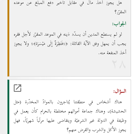
هل يجوز أخذ مال في مقابل تأخير دفع المبلغ عن موعده
المقرّر؟
الجواب:
لو لم يستطع المدين أن يسدّد دَينه في الموعد المقرّر لأجل فقره
يجب أن يمهل وفق الآية القائلة: ﴿؛فَنَظِرَةٌ إِلَى مَيْسَرَة﴾؛ ولا يجوز
أخذ المنفعة منه.
۲۸
السؤال:
هناك أشخاص في منطقتنا يُتاجرون بالموادّ المخدّرة (مثل
الحشيشة)، وهناك جماعة أموالهم مختلطة بالحرام كأن يعمل في
وظيفة في الدولة غير الشرعيّة ويتقاضى عليها مرتّباً شهريّاً، فهل
يجوز الأكل والشرب والقرض منهم؟