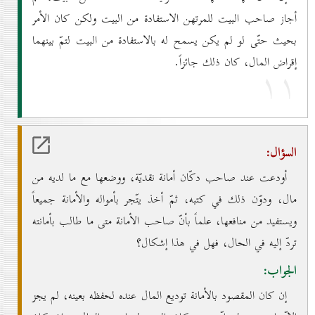
أجاز صاحب البيت للمرتهن الاستفادة من البيت ولكن كان الأمر
بحيث حتّى لو لم يكن يسمح له بالاستفادة من البيت لتمّ بينهما
إقراض المال، كان ذلك جائزاً.
۱۱
السؤال:
أودعت عند صاحب دكّان أمانة نقديّة، ووضعها مع ما لديه من
مال، ودوّن ذلك في كتبه، ثمّ أخذ يتّجر بأمواله والأمانة جميعاً
ويستفيد من منافعها، علماً بأنّ صاحب الأمانة متى ما طالب بأمانته
تردّ إليه في الحال، فهل في هذا إشكال؟
الجواب:
إن كان المقصود بالأمانة توديع المال عنده لحفظه بعينه، لم يجز