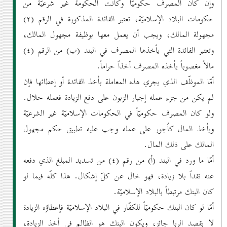
وإن كان المصرف حكوميّاً وكانت الحكومة غير شرعيّة من
حكومات البلاد الإسلاميّة، تعتبر الفائدة المذكورة في الرقم (۲)
مجهولة المالك، ويجب أن يعمل معها بوظيفة مجهول المالك،
وتعتبر الفائدة التي يأخذها المصرف في البند (ب) من الرقم (٤)
مالاً مغصوباً يأخذه المصرف أخذاً حراماً.
أمّا الموظّف الذي يجري هذه المعاملة بأخذ الفائدة أو إعطائها فإن
لم يكن من جزء عمله إجبار الزبون على دفع الزيادة فعمله حلال.
ولو كان المصرف حكوميّاً في الحكومات الإسلاميّة غير الشرعيّة
ويأخذ المال كاُجور على عمله وجب عليه تطبيق حكم مجهول
المالك على ذلك المال.
أمّا ما ورد في البند (أ) من رقم (٤) من تسديد المبلغ الذي دفعه
عنه نقداً بلا زيادة، فهو خال عن كلّ إشكال. هذا كلّه فيما لو
كان البنك مرتبطاً بالبلاد الإسلاميّة.
أمّا لو كان البنك حكوميّاً للكفّار في البلاد الإسلاميّة فإعطاؤه الزيادة
لا بقصد الربا جائز، ويكون البنك هو الظالم في أخذ الزيادة،