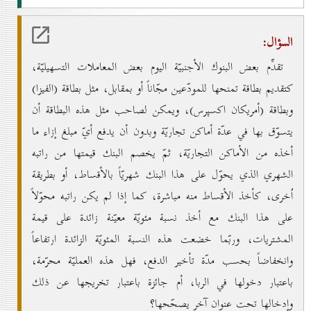
السؤال:
تقدِّم بعض البنوك الأجنبيّة اليوم بعض المعاملات التسهيليّة،
كتقديم بطاقة تمنحها للمودّعين مجّاناً أو بمقابل، مثل بطاقة (الفيزا)
وبطاقة (أمريكان اكسپرس)، ويمكن لصاحب مثل هذه البطاقة أن
يتسوّق بها في عدّة أماكن تجاريّة وبدون أن يدفع أيّ مبلغ إزاء ما
أخذه من الأماكن التجاريّة، ثمّ يخصم البنك قيمتها من راتبه
الشهري الذي يحوّل على هذا البنك شهريّاً بالأقساط، أو بطريقة
اُخرى، كأخذ الأقساط منه مباشرة، كما إذا لم يكن راتبه محوّلاً
على هذا البنك مع أخذ نسبة مئويّة معيّنة زائدة على قيمة
المشتريات، وربّما خضعت هذه النسبة المئويّة الزائدة ارتفاعاً
وانخفاضاً بحسب مدّة تأخير الدفع، فهل هذه العمليّة محرّمة،
باعتبار دخولها في الربا، أم جائزة باعتبار تخريجها عن ذلك
وإدخالها تحت عنوان آخر يصحّحها؟