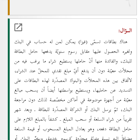
٦
السؤال:
هناك بطاقات تسمّى (فيزا) يمكن لمن له حساب في البنك
ولغيره الحصول عليها مقابل رسوم سنويّة يدفعها حامل البطاقة
للبنك، والفائدة منها أنّ حاملها يستطيع شراء ما يرغب فيه من
محلاّت معيّنة دون أن يدفع أيّ مبلغ نقدي للمحلّ عند الشراء،
لاتّفاق بين هذه المحلاّت والبنوك المصدّرة لهذه البطاقات على
التسديد عن حامليها، ويستطيع بواسطتها أيضاً أن يسحب مبالغ
معيّنة من أجهزة موضوعة في أماكن مخصّصة لذلك دون مراجعة
البنك، ثمّ يرسل البنك أو الشركة المصدّرة للبطاقة ـ وبعد شهر
تقريباً من شراء السلعة أو سحب المبلغ ـ كشفاً بالمبلغ اللازم على
حامل البطاقة دفعه، وهو يعادل المبلغ المسحوب أو قيمة السلعة
مضافاً إليه نسبة مئويّة محدّدة كرسوم خدمة، ويخيِّر البنك أو