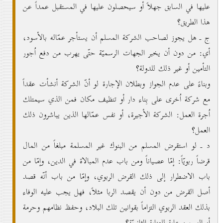
عليها في السابق جهلاً أو سيحصلون عليها في المستقبل عمداً عن
هذا الطريق؟
ج ـ هل يجوز لصاحب الشركة المسلم أن يستأجر عمّاله بالأسود،
أي: من دون أن يخبر الجهات الرسميّة حتّى يهرب من دفع اُجور
التأمين أو غير ذلك للدولة؟
وبناءً على عدم الجواز وبطلان الإجارة لو أنّ الشركة أنشأت عقداً
مع شركة اُخرى على بِناء دار أو تنظيف مكان فمن الذي سيمتلك
اُجرة العمل: الشركة الأجيرة، أو نفس عمّالها الذين يباشرون ذلك
العمل؟
د ـ لو استقرض المسلم من البنوك غير المسلمة مبلغاً من المال
قرضاً ربويّاً: إمّا عصياناً ومن باب عدم المبالاة في الدين، وإمّا من
باب الاضطرار إلى ذلك القرض الربوي، وإمّا من باب أنّه قصد
أصل القرض من دون أن يقصد الربا مثلاً، فهل يجب عليه الوفاء
بذلك العقد الربوي التزاماً بقوانين تلك البلاد، وحفظ نظامهم وحرمة