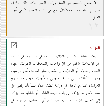
لا نسمح بالجمع بين العمل وراتب اللجوء مادام ذلك خلاف
قوانينهم، ولو عمل فالإشكال يقع في راتب اللجوء لا في اُجرة
العمل.
۱۲
السؤال:
يتعرّض الطالب المسلم والطالبة المسلمة في دراستهما في البلدان
غير الإسلاميّة للكثير من الإحراجات والمخالفات الشرعيّة، منها:
الخلوة بالمدرّس أو المدرّسة في مكتب مغلق لمناقشة اُمور دراسيّة،
ومنها: الاطّلاع على عورة الأجنبي والأجنبيّة كجزء من منهج
الدراسة، كما هو الحال في دراسة الطبّ مثلاً، علماً بأنّ رفض مثل
هذه الاُمور قد يؤدّي إلى إلغاء نتيجة الطالب أو الطالبة ممّا يؤدّي
إلى تخلّف قطاع المتديّنين عن التصدّي لوظائف ضروريّة في