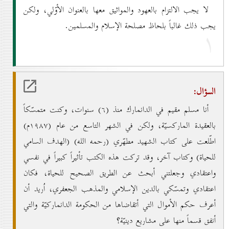
لا يجب الالتزام بالعهود والمواثيق معها بالعنوان الأوّلي، ولكن
يجب ذلك غالباً بلحاظ مصلحة الإسلام والمسلمين.
۱
السؤال:
أنا مسلم مقيم في الدانمارك منذ (٦) سنوات، وكنت متمسّكاً
بالعقيدة الماركسيّة، ولكن في الشهر التاسع من عام (۱۹۸۷م)
اطّلعت على كتاب الشهيد مطهّري (رحمه الله) (الهدف السامي
للحياة) وكتاب آخر، وقد تركت هذه الكتب تأثيراً كبيراً في نفسي
واعتقادي وجعلتني أبحث عن الطريق الصحيح للحياة، فكان
اعتقادي وتمسّكي بالدين الإسلامي والمذهب الجعفري، اُريد أن
أعرف حكم الأموال التي أتقاضاها من الحكومة الدانماركيّة والتي
أنفق قسماً منها على مشاريع دينيّة؟