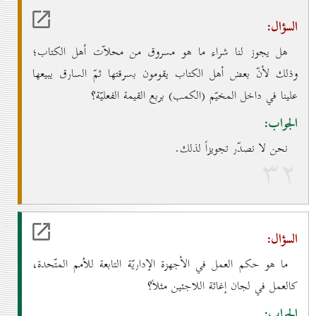
السؤال:
هل يجوز لنا شراء ما هو مسروق من محلاّت أهل الكتاب؛
وذلك لأنّ بعض أهل الكتاب يقومون بسرقتها ثمّ السارق يبيعها
علينا في داخل المخيّم (الكمب) بربع القيمة الفعليّة؟
الجواب:
نحن لا نصدّر تجويزاً لذلك.
۳۲
السؤال:
ما هو حكم العمل في الأجهزة الإداريّة التابعة للاُمم المتّحدة،
كالعمل في لجان إغاثة اللاجئين مثلاً؟
الجواب: