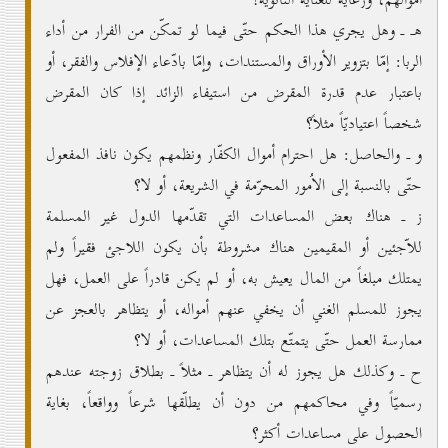
أموالهم، ورعاية للعناية الثانويّة؟
هـ ـ وهل يجري هذا الحكم حتّى فيما لو تمكّن من الفرار من أداء
الربا: إمّا بتزوير الأوراق والمستندات، وإمّا بادّعاء الإفلاس والفقر، أو
باعتبار عدم قدرة المقرض من استيفاء الزائد إذا كان المقرض
شخصاً اعتياديّاً مثلاً؟
و ـ والحاصل: هل احترام أموال الكفّار ونظمهم يكون نافذ المفعول
حتّى بالنسبة إلى الاُمور المحرّمة في الشريعة، أو لا؟
ز ـ هناك بعض المساعدات التي تقدّمها الدول غير المسلمة
للاّجئين أو المقيمين هناك مشروطة بأن يكون اللاجئ فقيراً ولم
يمتلك مبلغاً من المال يعيش به، أو لم يكن قادراً على العمل، فهل
يجوز للمسلم الغني أن يخفي عنهم أمواله، أو يتظاهر بالعجز عن
ممارسة العمل حتّى يتمتّع بتلك المساعدات، أو لا؟
ح ـ وكذلك هل يجوز له أن يتظاهر ـ مثلاً ـ بطلاق زوجته عندهم
رسميّاً وفي محاكمهم من دون أن يطلّقها شرعاً وواقعاً، بغاية
الحصول على مساعدات أكثر؟