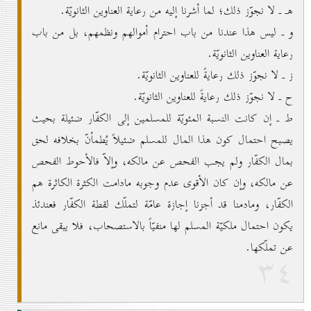
هـ ـ لا نجوّز ذلك؛ لما أشرنا إليه من رعاية العناوين الثانويّة.
و ـ ليس هذا عندنا من باب احترام أموالهم ونظمهم، بل من باب
رعاية العناوين الثانويّة.
ز ـ لا نجوّز ذلك رعايةً للعناوين الثانويّة.
ح ـ لا نجوّز ذلك رعايةً للعناوين الثانويّة.
ط ـ إن كانت النسبة المئويّة للمسلمين إلى الكفّار ضئيلة بحيث
يصبح احتمال كون هذا المال للمسلم ضئيلاً يُطمأنّ بخلافه لحق
بمال الكفّار ولم يجب الفحص عن مالكه، وإلاّ فالأحوط الفحص
عن مالكه، وإن كان الأقوى عدم وجوبه مادامت الكثرة الكاثرة هم
الكفّار، ومادمنا قد أجزنا إجازة عامّة لتملّك لقطة الكفّار فعندئذ
يكون احتمال ملكيّة المسلم لها منفيّاً بالاستصحاب، فلا يبقى مانع
عن تملّكها.
۳٤