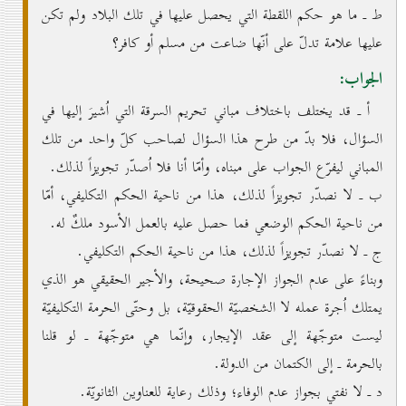
ط ـ ما هو حكم اللقطة التي يحصل عليها في تلك البلاد ولم تكن
عليها علامة تدلّ على أنّها ضاعت من مسلم أو كافر؟
الجواب:
أ ـ قد يختلف باختلاف مباني تحريم السرقة التي اُشيرَ إليها في
السؤال، فلا بدّ من طرح هذا السؤال لصاحب كلّ واحد من تلك
المباني ليفرّع الجواب على مبناه، وأمّا أنا فلا اُصدّر تجويزاً لذلك.
ب ـ لا نصدّر تجويزاً لذلك، هذا من ناحية الحكم التكليفي، أمّا
من ناحية الحكم الوضعي فما حصل عليه بالعمل الأسود ملكٌ له.
ج ـ لا نصدّر تجويزاً لذلك، هذا من ناحية الحكم التكليفي.
وبناءً على عدم الجواز الإجارة صحيحة، والأجير الحقيقي هو الذي
يمتلك اُجرة عمله لا الشخصيّة الحقوقيّة، بل وحتّى الحرمة التكليفيّة
ليست متوجّهة إلى عقد الإيجار، وإنّما هي متوجّهة ـ لو قلنا
بالحرمة ـ إلى الكتمان من الدولة.
د ـ لا نفتي بجواز عدم الوفاء؛ وذلك رعاية للعناوين الثانويّة.