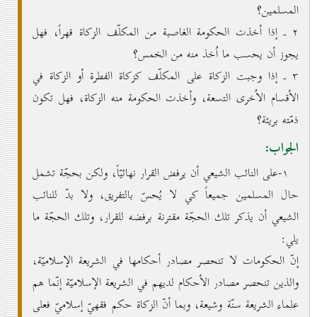
المسلمين؟
۲ ـ إذا أخذت الحكومة الغاصبة من المكلّف الزكاة قهراً، فهل
يجوز أن يحسب ما اُخذ منه من الخمس؟
۳ ـ إذا وجبت الزكاة على المكلّف كزكاة الفطرة أو الزكاة في
الأقسام الاُخرى التسعة، وأخذت الحكومة منه الزكاة، فهل تكون
ذمّته بريئة؟
الجواب:
۱-على النائب الشيعي أن يرفض القرار نهائيّاً، ولكن بحجّة تشمل
حال المسلمين جميعاً كي لا يُحسّ بالتفريق، ولا بدّ للنائب
الشيعي أن يذكر تلك الحجّة مقترنة برفضه للقرار، وتلك الحجّة ما
يلي:
إنّ الحكومات لا تنحصر مصادر أحكامها في الشريعة الإسلاميّة،
والذين تنحصر مصادر الأحكام لديهم في الشريعة الإسلاميّة إنّما هم
علماء الشريعة سنّة وشيعة، وبما أنّ الزكاة حكم فقهيّ إسلاميّ فعلى