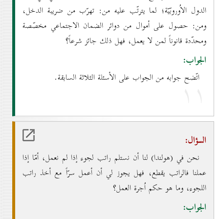
الدول الاُوروبّيّة؛ لما يترتّب عليه من: تهرّب من ضريبة الدخل،
ومن: حصول على أموال من دوائر الضمان الاجتماعي مخصّصة
ومحدّدة قانوناً لمن لا يعمل، فهل ذلك جائز شرعاً؟
الجواب:
اتّضح جوابه من الجواب على الأسئلة الثلاثة السابقة.
۱۱
السؤال:
نحن في (هولندا) لنا أن نستلم راتب لجوء إذا لم نعمل، أمّا إذا
عملنا فالراتب يقطع، فهل يجوز لي أن أعمل سرّاً مع أخذ راتب
اللجوء، وما هو حكم اُجرة العمل؟
الجواب: