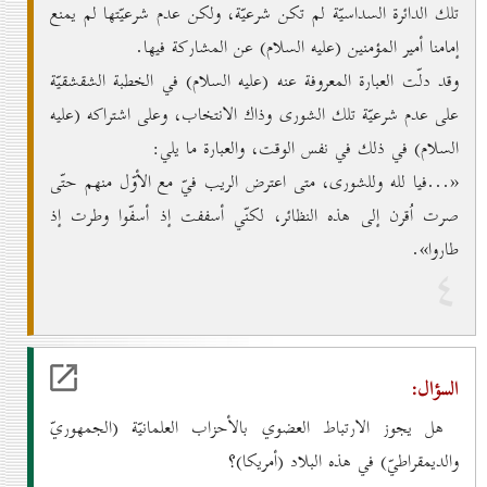
تلك الدائرة السداسيّة لم تكن شرعيّة، ولكن عدم شرعيّتها لم يمنع
إمامنا أمير المؤمنين (عليه السلام) عن المشاركة فيها.
وقد دلّت العبارة المعروفة عنه (عليه السلام) في الخطبة الشقشقيّة
على عدم شرعيّة تلك الشورى وذاك الانتخاب، وعلى اشتراكه (عليه
السلام) في ذلك في نفس الوقت، والعبارة ما يلي:
«...فيا لله وللشورى، متى اعترض الريب فيّ مع الأوّل منهم حتّى
صرت اُقرن إلى هذه النظائر، لكنّي أسففت إذ أسفّوا وطرت إذ
طاروا».
٤
السؤال:
هل يجوز الارتباط العضوي بالأحزاب العلمانيّة (الجمهوريّ
والديمقراطيّ) في هذه البلاد (أمريكا)؟