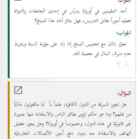
السؤال:
أحد المقيمين في اُوروبّا يدرّس في إحدى الجامعات والدولة
تعطيه اُجوراً مقابل التدريس، فهل جائز أخذ هذا المبلغ؟
الجواب:
نجوّز ذلك مع تخميس المبلغ إذا زاد على مؤونة السنة وبشرط
عدم صرف المال في معصية الله.
۲۹
السؤال:
هل تجوز السرقة من الدول الكافرة، علماً بأ نّنا مكفولون مادّيّاً
من قبلهم؟ وما هو حكم تزوير بطائق الباص والاستفادة منها بصورة
غير قانونيّة في هذه الدول، وخصوصاً في اُوروبّا؟ وهل يجوز تعطيل
الهاتف والاستفادة منه بدون دفع اُجور الاتّصالات الخارجيّة