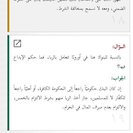
الضمني، ومعه لا نسمح بمخالفة الشرط.
۱۸
السؤال:
بالنسبة للبنوك هنا في اُوروبّا تتعامل بالربا، فما حكم الإيداع
فيها؟
الجواب:
إن كان البنك حكوميّاً راجعاً إلى الحكومة الكافرة، أو أهليّاً راجعاً
للكفّار لا للمسلمين، جاز أخذ الربا منهم بشرط الالتزام بالخمس،
والالتزام بعدم صرف المال في الحرام.
۱۹