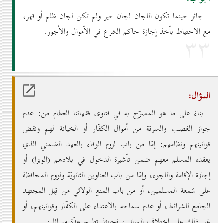
جائز حينما تكون اللجان لجان خير ولم تكن لجان ظلم أو قهر،
مع الاحتياط بأخذ إجازة حاكم الشرع في الأموال والاُجور.
۳۳
السؤال:
بناءً على ما هو المصرّح به في فتاوى فقهائنا العظام من: عدم
جواز الغصب والسرقة من أموال الكفّار أو الخيانة لهم ونقض
قوانينهم ونظامهم: إمّا من باب لزوم الوفاء بالعهد الضمني الذي
يعقده المسلم معهم ضمن تأشيرة الدخول في بلادهم (الويزا) أو
إجازة الإقامة واللجوء، وإمّا من باب العناوين الثانويّة ولزوم المحافظة
على سُمعة المسلمين، أو من باب المنع الولائي من قِبل المجتهد
الجامع للشرائط، أو عدم سماحه بالاعتداء على الكفّار وقوانينهم، أو
غير ذلك على اختلاف المباني، فحينئذ تطرح عدّة مسائل: