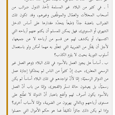
أ ـ في كثير من البلاد غير المسلمة تأخذ الدول ضرائب من
أصحاب المحلاّت والعمّال والموظّفين وغيرهم، وقد تكون تلك
الضرائب باهضة جدّاً (طبعاً يتحدّد مقدارها على أساس الدخل
الشهري أو السنوي)، فهل يمكن للمسلم أن يكتم عنهم أرباحه التي
اكتسبها، أو يكشف لهم عن قسم من أرباحه لا عن جميعها،
لأجل أن يقلّل من الضريبة التي تتعلّق به مهما أمكن ولو باستعمال
اُسلوب التورية بحيث لا يلزم الكذب؟
ب ـ أساساً هل يجوز العمل بالأسود في تلك البلاد (وهو العمل غير
الرسمي المعلن)، حيث إنّ كثيراً من الناس لم يمتلكوا إجازة عمل
من الدوائر الرسميّة: إمّا لأنّ تواجدهم في تلك البلاد أساساً لم يكن
رسميّاً، بل يعيشون حالة تستّر (القجق)، وإمّا من باب أنّ العمل
بالأسود يكون أصرف لهم وأنفع باعتبار أنّ الدولة لا تطّلع على
مستوى أرباحهم وبالتالي يهربون من الضريبة، وإمّا لأسباب اُخرى؟
وإذا لم يكن ذلك جائزاً تكليفاً فما هو حكم الأموال التي حصلوا