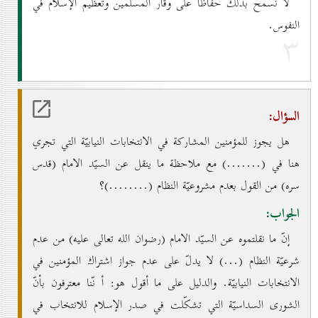
لا نسمح بذلك حفاظاً على وقار المسلمين وتعظيم الإسلام في
النفوس.
۳
السؤال:
هل يجوز للمؤمنين المشاركة في الانتخابات النيابيّة التي تجري
هنا في (.......) مع ملاحظة ما ينقل عن السيّد الامام (قدس
سره) من القول بعدم مشروعيّة النظام (........)؟
الجواب:
إنّ ما نقلتموه عن السيّد الامام (رضوان الله تعالى عليه) من عدم
شرعيّة النظام (...) لا يدلّ على عدم جواز اشتراك المؤمنين في
الانتخابات النيابيّة. والدليل على ما أقول هو: أ نّنا معترفون بأنّ
الشورى السداسيّة التي تشكّلت في صدر الإسلام للانتخاب في