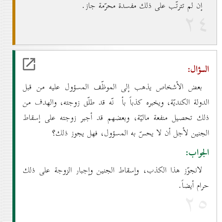
إن لم تترتّب على ذلك مفسدة محرّمة جاز.
۲٤
السؤال:
بعض الأشخاص يذهب إلى الموظّف المسؤول عليه من قبل
الدولة الكنديّة، ويخبره كذباً بأ نّه قد طلّق زوجته، والهدف من
ذلك تحصيل منفعة ماليّة، وبعضهم قد أجبر زوجته على إسقاط
الجنين لأجل أن لا يحسّ به المسؤول، فهل يجوز ذلك؟
الجواب:
لانجوّز هذا الكذب، وإسقاط الجنين وإجبار الزوجة على ذلك
حرام أيضاً.
۲٥