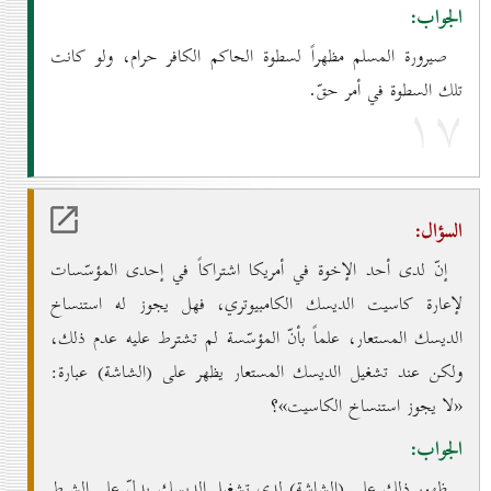
الجواب:
صيرورة المسلم مظهراً لسطوة الحاكم الكافر حرام، ولو كانت
تلك السطوة في أمر حقّ.
۱۷
السؤال:
إنّ لدى أحد الإخوة في أمريكا اشتراكاً في إحدى المؤسّسات
لإعارة كاسيت الديسك الكامبيوتري، فهل يجوز له استنساخ
الديسك المستعار، علماً بأنّ المؤسّسة لم تشترط عليه عدم ذلك،
ولكن عند تشغيل الديسك المستعار يظهر على (الشاشة) عبارة:
«لا يجوز استنساخ الكاسيت»؟
الجواب:
ظهور ذلك على (الشاشة) لدى تشغيل الديسك يدلّ على الشرط