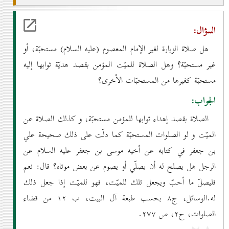
السؤال:
هل صلاة الزيارة لغير الإمام المعصوم (عليه السلام) مستحبّة، أو
غير مستحبّة؟ وهل الصلاة للميّت المؤمن بقصد هديّة ثوابها إليه
مستحبّة كغيرها من المستحبّات الاُخرى؟
الجواب:
الصلاة بقصد إهداء ثوابها للمؤمن مستحبّة، و كذلك الصلاة عن
الميّت و لو الصلوات المستحبّة كما دلّت على ذلك صحيحة علي
بن جعفر في كتابه عن أخيه موسى بن جعفر عليه السلام عن
الرجل هل يصلح له أن يصلّي أو يصوم عن بعض موتاه؟ قال: نعم
فليصلّ ما أحبّ ويجعل تلك للميّت، فهو للميّت إذا جعل ذلك
له.الوسائل، ج۸ بحسب طبعة آل البيت، ب ۱۲ من قضاء
الصلوات، ح۲، ص ۲۷۷.