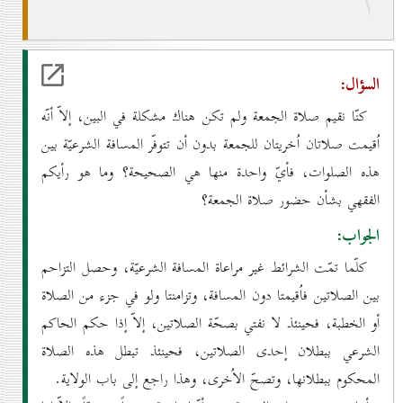
۲
السؤال:
كنّا نقيم صلاة الجمعة ولم تكن هناك مشكلة في البين، إلاّ أنّه
اُقيمت صلاتان اُخريتان للجمعة بدون أن تتوفّر المسافة الشرعيّة بين
هذه الصلوات، فأيّ واحدة منها هي الصحيحة؟ وما هو رأيكم
الفقهي بشأن حضور صلاة الجمعة؟
الجواب:
كلّما تمّت الشرائط غير مراعاة المسافة الشرعيّة، وحصل التزاحم
بين الصلاتين فاُقيمتا دون المسافة، وتزامنتا ولو في جزء من الصلاة
أو الخطبة، فحينئذ لا نفتي بصحّة الصلاتين، إلاّ إذا حكم الحاكم
الشرعي ببطلان إحدى الصلاتين، فحينئذ تبطل هذه الصلاة
المحكوم ببطلانها، وتصحّ الاُخرى، وهذا راجع إلى باب الولاية.