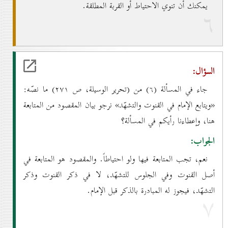
يمكنك أن تنوي الاحتياط أو القربة المطلقة.
٦
السؤال:
جاء في المسألة (٦) من (تحرير الوسيلة، ص ۲۷۱) ما نصّه:
«ويتابع الإمام في القنوت والتشهّد» نرجو بيان المقصود من المتابعة
هنا، وإعطاءنا رأيكم في المسألة؟
الجواب:
نعم، تجب المتابعة فيها ولو احتياطاً. والمقصود هو المتابعة في
أصل القنوت وفي الجلوس للتشهّد، لا في ذكر القنوت وذكر
التشهّد، فيجوز له المبادرة بالذكر قبل الإمام.
۷