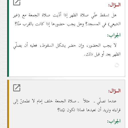
السؤال:
هل تسقط عنّي صلاة الظهر إذا أدّيت صلاة الجمعة مع (غير
الشيعي) في المسجد؟ وهل يجب حضورها إذا كانت بالقرب منّا؟
الجواب:
لا يجب الحضور، وإن حضر يشكل السقوط، فعليه أن يصلّي
الظهر بعد أو قبل ذلك.
٥
السؤال:
عندما نصلّي ـ مثلاً ـ صلاة الجمعة خلف إمام لا نطمئنّ إلى
قراءته ونريد أن نعيدها فماذا تكون نيّتنا؟
الجواب: