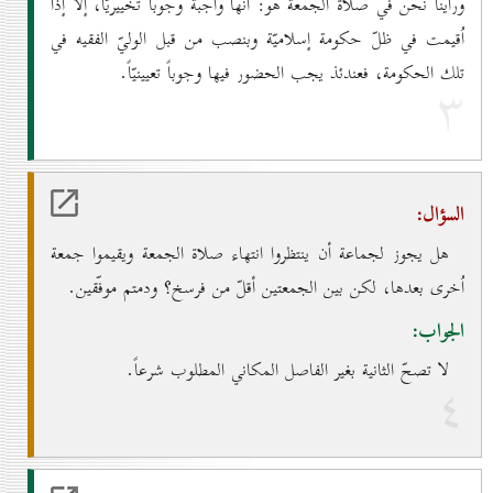
ورأينا نحن في صلاة الجمعة هو: أنّها واجبة وجوباً تخييريّاً، إلاّ إذا
اُقيمت في ظلّ حكومة إسلاميّة وبنصب من قبل الوليّ الفقيه في
تلك الحكومة، فعندئذ يجب الحضور فيها وجوباً تعيينيّاً.
۳
السؤال:
هل يجوز لجماعة أن ينتظروا انتهاء صلاة الجمعة ويقيموا جمعة
اُخرى بعدها، لكن بين الجمعتين أقلّ من فرسخ؟ ودمتم موفّقين.
الجواب:
لا تصحّ الثانية بغير الفاصل المكاني المطلوب شرعاً.
٤