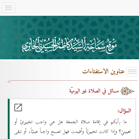
عناوين الاستفتاءات
مسائل في الصلاة غير اليوميّة
السؤال:
ما رأيكم في إقامة صلاة الجمعة هل هي واجب تخييريّ أو
تعيينيّ؟ وإذا كانت تخييريّاً واُقيمت فهل تصبح واجباً عينيّاً، أو تبقى