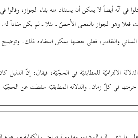
وا في أنّه أيضاً لا يمكن أن يستفاد منه بقاء الجواز، وقالوا ف
علا وهو الجواز بالمعنى الأخصّ ـ مثلا ـ لم يكن مفاداً له.
باني والتقادير، فعلى بعضها يمكن استفادة ذلك. وتوضيح ذلك
لدلالة الالتزاميّة للمطابقيّة في الحجّيّة، فيقال: إنّ الدليل
 حرمتها في كلّ زمان. والدلالة المطابقيّة سقطت عن الحجّيّة
اءً على ما ذهب إليه المشهور ومدرسة صاحب الكفاية من عدم التب