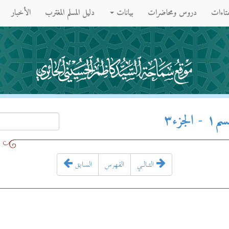
فتاءات
دروس ومحاضرات
بيانات
دليل المسلم المغترب
الأخبار
زء۳
التـالـي
الفهرس
السابق