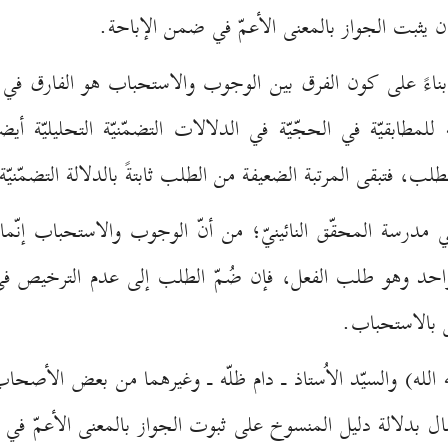
ن يثبت الجواز بالمعنى الأعمّ في ضمن الإباحة.
بناءً على كون الفرق بين الوجوب والاستحباب هو الفارق في د
ة للمطابقيّة في الحجّيّة في الدلالات التضمّنيّة التحليليّة أي
، فتبقى المرتبة الضعيفة من الطلب ثابتةً بالدلالة التضمّنيّة 
ي مدرسة المحقّق النائينيّ؛ من أنّ الوجوب والاستحباب إنّما
ء واحد وهو طلب الفعل، فإن ضُمّ الطلب إلى عدم الترخيص
 بالاستحباب.
ه الله) والسيّد الاُستاذ ـ دام ظلّه ـ وغيرهما من بعض الأصحا
 أن يقال بدلالة دليل المنسوخ على ثبوت الجواز بالمعنى الأع