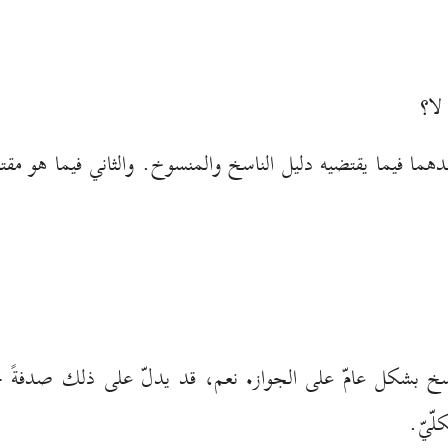
لا؟
ما فيما يقتضيه دليل الناسخ والمنسوخ. والثاني فيما هو مقتض
اسخ بشكل عامّ على الجواز
.
نعم، قد يدلّ على ذلك صدفةً ح
ّيّ.