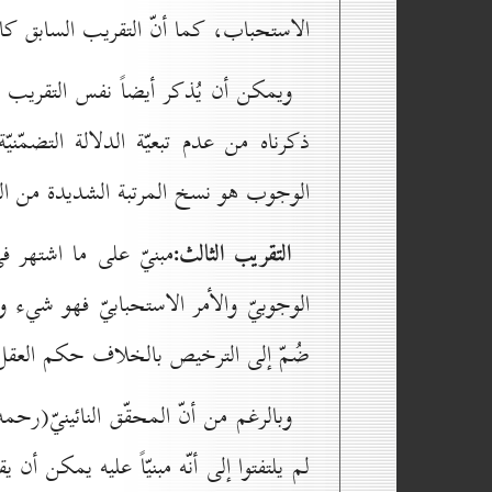
الاستحباب، كما أنّ التقريب السابق كا
ويمكن أن يُذكر أيضاً نفس التقريب 
ذكرناه من عدم تبعيّة الدلالة التضمّنيّ
الوجوب هو نسخ المرتبة الشديدة من الطلب
التقريب الثالث:
مبنيّ على ما اشتهر ف
الوجوبيّ والأمر الاستحبابيّ فهو شي
ضُمّ إلى الترخيص بالخلاف حكم العقل
وبالرغم من أنّ المحقّق النائينيّ(رحم
لم يلتفتوا إلى أنّه مبنيّاً عليه يمكن