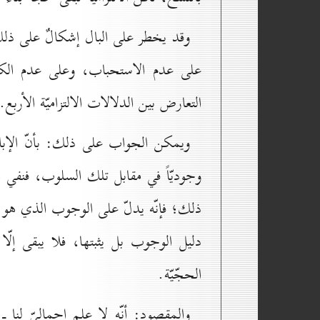
وقد يخطر على البال إشكالٌ على ذلك
على عدم الاستحباب، وعلى عدم الكرا
التعارض بين الدلالات الالتزاميّة الأربع.
ويمكن الجواب على ذلك: بأنّ الإباح
وجوديّاً في مقابل تلك السلوب، فنفي 
ذلك؛ فإنّه يدلّ على الوجوب الذي هو واح
دليل الوجوب بل يثبتها، فلا يبقى إلّا
الحجّيّة.
والمقصود: أنّه لا علم إجماليّ لنا