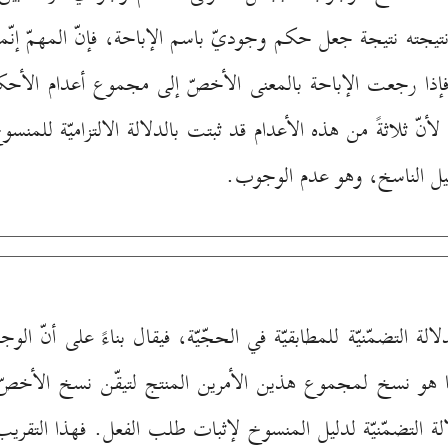
يجته نتيجة جعل حكم وجوديّ باسم الإباحة، فإنّ المهمّ إن
 رجعت الإباحة بالمعنى الأخصّ إلى مجموع أعدام الأحكام ا
نّ ثلاثةً من هذه الأعدام قد ثبتت بالدلالة الالتزاميّة للم
ليل الناسخ، وهو عدم الوجوب.
دلالة التضمّنيّة للمطابقيّة في الحجّيّة، فيقال بناءً على أن
ا هو نسخ لمجموع هذين الأمرين المنتج لتيقّن نسخ الأخصّ 
لة التضمّنيّة لدليل المنسوخ لإثبات طلب الفعل. فهذا التقري