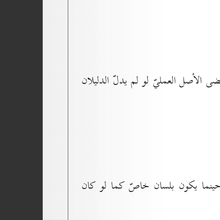
ى الأصل العمليّ لو لم يدلّ الدليلان
ينما يكون بلسان خاصّ كما لو كان