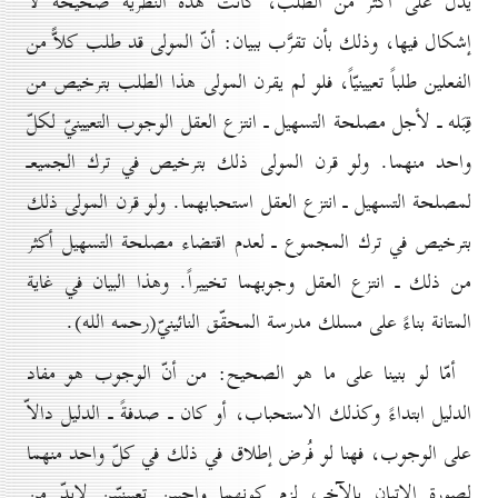
يدلّ على أكثر من الطلب، كانت هذه النظريّة صحيحة لا
إشكال فيها، وذلك بأن تقرَّب ببيان: أنّ المولى قد طلب كلاًّ من
الفعلين طلباً تعيينيّاً، فلو لم يقرن المولى هذا الطلب بترخيص من
قِبَله ـ لأجل مصلحة التسهيل ـ انتزع العقل الوجوب التعيينيّ لكلّ
واحد منهما. ولو قرن المولى ذلك بترخيص في ترك الجميعـ
لمصلحة التسهيل ـ انتزع العقل استحبابهما. ولو قرن المولى ذلك
بترخيص في ترك المجموع ـ لعدم اقتضاء مصلحة التسهيل أكثر
من ذلك ـ انتزع العقل وجوبهما تخييراً. وهذا البيان في غاية
المتانة بناءً على مسلك مدرسة المحقّق النائينيّ(رحمه الله).
أمّا لو بنينا على ما هو الصحيح: من أنّ الوجوب هو مفاد
الدليل ابتداءً وكذلك الاستحباب، أو كان ـ صدفةً ـ الدليل دالاّ
على الوجوب، فهنا لو فُرض إطلاق في ذلك في كلّ واحد منهما
لصورة الإتيان بالآخر، لزم كونهما واجبين تعيينيّين لابدّ من