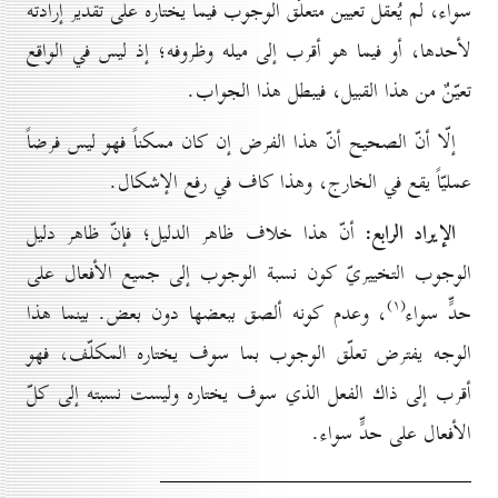
سواء، لم يُعقل تعيين متعلّق الوجوب فيما يختاره على تقدير إرادته
لأحدها، أو فيما هو أقرب إلى ميله وظروفه؛ إذ ليس في الواقع
تعيّنٌ من هذا القبيل، فيبطل هذا الجواب.
إلّا أنّ الصحيح أنّ هذا الفرض إن كان ممكناً فهو ليس فرضاً
عمليّاً يقع في الخارج، وهذا كاف في رفع الإشكال.
الإيراد الرابع:
أنّ هذا خلاف ظاهر الدليل؛ فإنّ ظاهر دليل
الوجوب التخييريّ كون نسبة الوجوب إلى جميع الأفعال على
(۱)
حدٍّ سواء
، وعدم كونه ألصق ببعضها دون بعض. بينما هذا
الوجه يفترض تعلّق الوجوب بما سوف يختاره المكلّف، فهو
أقرب إلى ذاك الفعل الذي سوف يختاره وليست نسبته إلى كلّ
الأفعال على حدٍّ سواء.