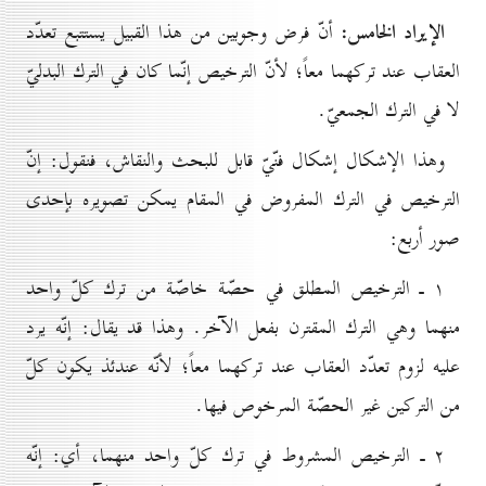
الإيراد الخامس:
أنّ فرض وجوبين من هذا القبيل يستتبع تعدّد
العقاب عند تركهما معاً؛ لأنّ الترخيص إنّما كان في الترك البدليّ
لا في الترك الجمعيّ.
وهذا الإشكال إشكال فنّيّ قابل للبحث والنقاش، فنقول: إنّ
الترخيص في الترك المفروض في المقام يمكن تصويره بإحدى
صور أربع:
۱ ـ الترخيص المطلق في حصّة خاصّة من ترك كلّ واحد
منهما وهي الترك المقترن بفعل الآخر. وهذا قد يقال: إنّه يرد
عليه لزوم تعدّد العقاب عند تركهما معاً؛ لأنّه عندئذ يكون كلّ
من التركين غير الحصّة المرخوص فيها.
۲ ـ الترخيص المشروط في ترك كلّ واحد منهما، أي: إنّه