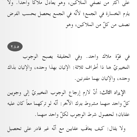
على أكثر من نصفي الملاكين، وهو يعادل ملاكاً واحداً. ولا
يلزم الخسارة في الجمع؛ لأنّه في الجمع يحصل بحسب الفرض
نصف من كلّ من الملاكين، وهو
۲۸٥
في قوّة ملاك واحد. وفي الحقيقة يصبح الوجوب
التخييريّ هنا ذا أطراف ثلاثة: الإتيان بهذا وحده، والإتيان بذاك
وحده، والإتيان بهما مقترنين.
الإيراد الثالث:
أنّ لازم إرجاع الوجوب التخييريّ إلى وجوبين
كلّ واحد منهما مشروط بترك الآخر: أنّه لو تركهما معاً كان عليه
عقابان؛ لحصول شرط الوجوب لكلّ واحد منهما.
ولا يقال: كيف يعاقَب عقابين مع أنّه غير قادر على تحصيل