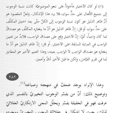
(۱) لو كان الاختيار مأخوذاً على نحو الموضوعيّة كانت نسبة الوجوب
إلى جميع الأفعال على حدٍّ سواء، فلا يرد هذا الإشكال. ولعلّ المقصود هو
أنّ ظاهر الدليل هو كون نسبة الوجوب إلى الكلّ حتّى بعد اختيار المكلّف
على حدٍّ سواء، أو قل: إنّ ظاهر الدليل هو أنّ ما يختاره المكلّف هو مصداقٌ
لما كان واجباً، أيّ: إنّ الاختيار وقع على مصداق الواجب، فلابدّ من تعيين
الواجب في المرتبة السابقة على الاختيار. أو قل: إنّ ظاهر الدليل هو أنّ ما
يختاره هو مصداق الواجب لا الواجب بعينه، وهذا التعبير الأخير هو المطابق
لما في تقرير الفيّاض، ولكن ما قبل الأخير أدقّ وأعمق.
۲۸۲
(۱)
وهذا الإيراد يوجد ضعفٌ في منهجته وصياغته
.
وتوضيح ذلك: أنّ من يفسّر الوجوب التخييريّ بالتفسير الذي
عرفت فهو في الحقيقة يفسّر ويحلّل المعنى الارتكازيّ العقلائيّ
لذلك، حيث لا إشكال في عقلائيّة الوجوب التخييريّ ووجوده