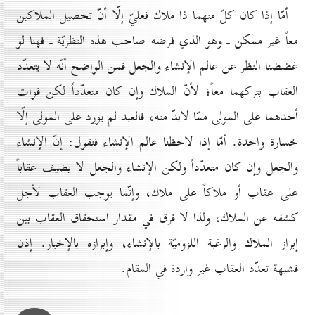
أمّا إذا كان كلّ منهما ذا ملاك فعليّ إلّا أنّ تحصيل الملاكين
معاً غير ممكن ـ وهو الذي فرضه صاحب هذه النظريّة ـ فهنا لو
غضضنا النظر عن عالم الإنشاء والجعل فمن الواضح أنّه لا يتعدّد
العقاب بتركهما معاً؛ لأنّ الملاك وإن كان متعدّداً لكن فوات
أحدهما على المولى ممّا لابدّ منه، فالعبد لم يورد على المولى إلّا
خسارة واحدة. أمّا إذا لاحظنا عالم الإنشاء فنقول: إنّ الإنشاء
والجعل وإن كان متعدّداً ولكن الإنشاء والجعل لا يضيف عقاباً
على عقاب أو ملاكاً على ملاك، وإنّما يوجب العقاب لأجل
كشفه عن الملاك، ولذا لا فرق في مقدار استحقاق العقاب بين
إبراز الملاك والرغبة اللزوميّة بالإنشاء، وإبرازه بالإخبار. إذن
فشبهة تعدّد العقاب غير واردة في المقام.