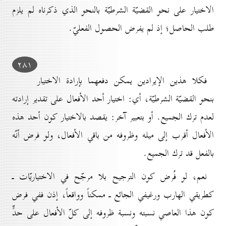
الاختيار على نحو القضيّة الشرطيّة بالنحو الذي ذكرناه لم يلزم
طلب الحاصل؛ إذ لم يفرض الحصول الفعليّ.
۲۸۱
فكلا هذين الإيرادين يمكن دفعهما بإرادة الاختيار
بنحو القضيّة الشرطيّة، أي: اختيار أحد الأفعال على تقدير إرادته
لعدم ترك الجميع. أو بتعبير آخر: يقصد بالاختيار كون أحد هذه
الأفعال أقرب إلى ميله وظروفه من باقي الأفعال، ولو فرض أنّه
بالفعل قد ترك الجميع.
نعم، لو فُرض كون الترجيح بلا مرجّح في الاختياريّات ـ
كطريقي الهارب ورغيفي الجائع ـ ممكناً وواقعاً، إذن ففي فرض
كون هذا العاصي نسبته ونسبة ظروفه إلى كلّ الأفعال على حدٍّ