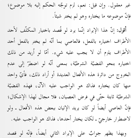
غير معقول. وإن قيل: نعم، لزم توجّه الحكم إليه بلا موضوع؛
فإنّ موضوعه ما يختاره وهو لم يختر شيئاً.
أقول:
إنّ هذا الإيراد إنّما يرد لو قُصد باختيار المكلّف لأحد
الأطراف اختياره بالفعل، فالعاصي بما أنّه لم يختر بالفعل أحد
الأطراف يلزم أن لا يجب عليه شيء. أمّا لو اُريد من ذلك
اختياره بنحو القضيّة الشرطيّة، بمعنى أنّه لو اضطرّ إلى عدم
الخروج من دائرة هذه الأفعال العديدة أو أراد ذلك، فأيّ واحد
منها كان يختاره فذاك هو الواجب عليه الآن، فهذه القضيّة
الشرطيّة ثابتة حتّى في فرض العصيان، فلا مجال لهذا الإشكال؛
فإنّ العاصي أيضاً لو كان يريد الإتيان ببعض هذه الأفعال ـ ولو
لاضطرار خارجيّ ـ لكان يختار أحدها، فذاك هو الواجب عليه.
وبهذا يظهر جوابٌ على الإيراد الثاني أيضاً، فإنّه لو قصد