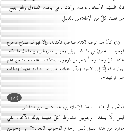
قاله السيّد الاُستاذ ـ دامت بركاته ـ في بحث التعادل والتراجيح:
من تقييد كلّ من الإطلاقين بالدليل
(۱) كأنّ هذا توجيه لكلام صاحب الكفاية، وإلّا فهو لم يصرّح برجوع
الوجوب التخييريّ في هذا القسم إلى وجوبين مشروطين، وإنّما قال ما نصّه:
«كان كلّ واحد واجباً بنحو من الوجوب يستكشف عنه تبعاته: من عدم
جواز تركه إلّا إلى الآخر، وترتّب الثواب على فعل الواحد منهما والعقاب
على تركهما».
۲۸٤
الآخر، أو قلنا بتساقط الإطلاقين، فما يثبت من الدليلين
ليس إلّا بمقدار وجوبين مشروط كلّ منهما بترك الآخر. ففي
موارد من هذا القبيل ليس إرجاع الوجوب التخييريّ إلى وجوبين