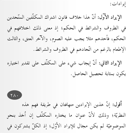
إيرادات:
الإيراد الأوّل:
أنّ هذا خلاف قانون اشتراك المكلّفين المتّحدين
في الظروف والشرائط في الحكم؛ إذ معنى ذلك اختلافهم في
الحكم، فأحدهم مثلا يجب عليه الصوم، والآخر العتق، والثالث
الإطعام بالرغم من اتّحادهم في الظروف والشرائط.
الإيراد الثاني:
أنّ إيجاب شيء على المكلّف على تقدير اختياره
يكون بمثابة تحصيل الحاصل.
۲۸٠
أقول:
إنّ هذين الإيرادين متهافتان في طريقة فهم هذه
النظريّة؛ وذلك لأنّ عنوان ما يختاره المكلّف إن اُخذ بنحو
الموضوعيّة لم يكن مجال للإيراد الأوّل؛ إذ الكلّ يشتركون في