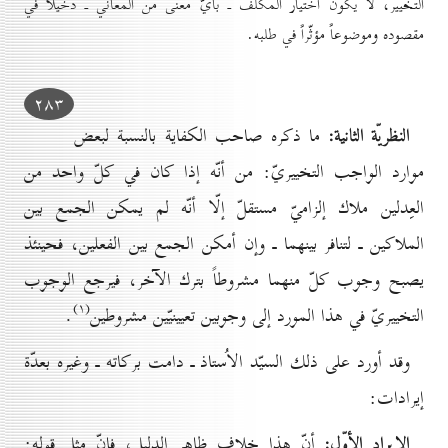
التخيير، لا يكون اختيار المكلّف ـ بأيّ معنى من المعاني ـ دخيلا في
مقصوده وموضوعاً مؤثّراً في طلبه.
۲۸۳
النظريّة الثانية:
ما ذكره صاحب الكفاية بالنسبة لبعض
موارد الواجب التخييريّ: من أنّه إذا كان في كلّ واحد من
العِدلين ملاك إلزاميّ مستقلّ إلّا أنّه لم يمكن الجمع بين
الملاكين ـ لتنافر بينهما ـ وإن أمكن الجمع بين الفعلين، فحينئذ
يصبح وجوب كلّ منهما مشروطاً بترك الآخر، فيرجع الوجوب
(۱)
التخييريّ في هذا المورد إلى وجوبين تعيينيّين مشروطين
.
وقد أورد على ذلك السيّد الاُستاذ ـ دامت بركاته ـ وغيره بعدّة
إيرادات:
الإيراد الأوّل:
أنّ هذا خلاف ظاهر الدليل، فإنّ مثل قوله: