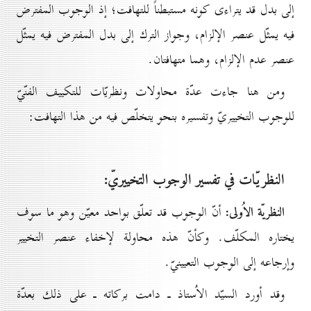
إلى بدل قد يتراءى كونه مستبطناً للتهافت؛ إذ الوجوب المفترض
فيه يمثّل عنصر الإلزام، وجواز الترك إلى بدل المفترض فيه يمثّل
عنصر عدم الإلزام، وهما متهافتان.
ومن هنا جاءت عدّة محاولات ونظريّات للتكييف الفنّيّ
للوجوب التخييريّ وتفسيره بنحو يتخلّص فيه من هذا التهافت:
النظريّات في تفسير الوجوب التخييريّ:
النظريّة الاُولى:
أنّ الوجوب قد تعلّق بواحد معيّن وهو ما سوف
يختاره المكلّف. وكأنّ هذه محاولة لإخفاء عنصر التخيير
وإرجاعه إلى الوجوب التعيينيّ.
وقد أورد السيّد الاُستاذ ـ دامت بركاته ـ على ذلك بعدّة