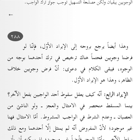
الوجوبين يبقيان ولكن مصلحة التسهيل توجب جواز ترك الواجب.
←
۲۸۸
وهذا أيضاً يرجع بروحه إلى الإيراد الأوّل، فإنّنا لو
فرضنا وجوبين فحتماً هناك ترخيص في ترك أحدهما بوجه من
الوجوه، فيبقى الكلام في دعوى: أنّ فرض وجوبين خلاف
الظاهر، وهذا هو الإيراد الأوّل.
الإيراد الرابع:
أنّه كيف يعقل سقوط أحد الواجبين بفعل الآخر؟
بينما المسقط منحصر في الامتثال والعجز ـ ولو الناشئ من
العصيان ـ وعدم الشرط في الواجب المشروط. أمّا الامتثال فهنا
غير موجود؛ لأنّ المفروض أنّه لم يمتثل إلّا أحدهما ومع ذلك
سقط الآخر. وأمّا العجز فأيضاً غير موجود؛ إذ يمكنه أن يأتي