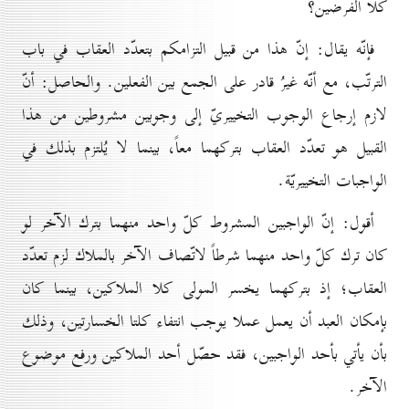
كلا الفرضين؟
فإنّه يقال: إنّ هذا من قبيل التزامكم بتعدّد العقاب في باب
الترتّب، مع أنّه غيرُ قادر على الجمع بين الفعلين. والحاصل: أنّ
لازم إرجاع الوجوب التخييريّ إلى وجوبين مشروطين من هذا
القبيل هو تعدّد العقاب بتركهما معاً، بينما لا يُلتزم بذلك في
الواجبات التخييريّة.
أقول: إنّ الواجبين المشروط كلّ واحد منهما بترك الآخر لو
كان ترك كلّ واحد منهما شرطاً لاتّصاف الآخر بالملاك لزم تعدّد
العقاب؛ إذ بتركهما يخسر المولى كلا الملاكين، بينما كان
بإمكان العبد أن يعمل عملا يوجب انتفاء كلتا الخسارتين، وذلك
بأن يأتي بأحد الواجبين، فقد حصّل أحد الملاكين ورفع موضوع
الآخر.