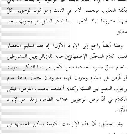
بكلا الفعلين، فينحصر الأمر في الثالث وهو كون الوجوبين كلّ
منهما مشروطاً بترك الآخر، بينما ظاهر الدليل هو وجوبٌ واحد
مطلق.
وهذا أيضاً راجع إلى الإيراد الأوّل؛ إذ بعد تسليم انحصار
تفسير كلام المحقّق الإصفهانيّ(رحمه الله)بالواجبين المشروطين
ـ لعدم تصوّر سقوط أحدهما بفعل الآخر بغير هذا الشكل ـ نقول:
لو فُرض في المقام وجوبان فهما مشروطان حتماً، بداهة عدم
وجوب الجمع بين الفعليّة وكفاية أحدهما بحسب الفرض، فيبقى
الكلام في أنّ فرض الوجوبين خلاف الظاهر، وهذا هو الإيراد
الأوّل.
وقد تحصّل: أنّ هذه الإيرادات الأربعة يمكن تلخيصها في