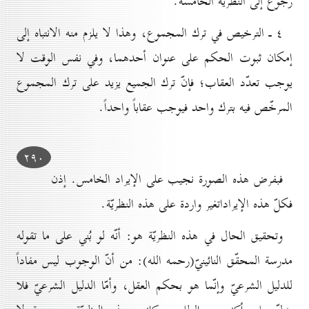
رجوع إلى النظريّة الخامسة.
٤ ـ الترخيص في ترك المجموع، وهذا لا يلزم منه الانتباه إلى
إمكان ثبوت الحكم على عنوان أحدهما، وفي نفس الوقت لا
يوجب تعدّد العقاب؛ فإنّ ترك الجميع يزيد على ترك المجموع
المرخّص فيه بترك واحد فيوجب عقاباً واحداً.
۲۹٠
فبفرض هذه الصورة نجيب على الإيراد الخامس. إذن
فكلّ هذه الإيراداتغير واردة على هذه النظريّة.
وتحقيق الحال في هذه النظريّة هو: أنّه لو بُني على ما تقوله
مدرسة المحقّق النائينيّ(رحمه الله): من أنّ الوجوب ليس مفاداً
للدليل الشرعيّ وإنّما هو بحكم العقل، وأمّا الدليل الشرعيّ فلا