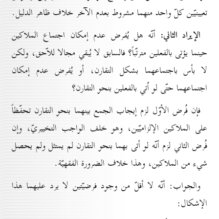
تعيينيّين كلّ واحد منهما مشروط بعدم الآخر خلاف ظاهر الدليل.
الإيراد الثاني:
أنّه هل يُفرض عدم إمكان اجتماع الملاكين
حينما يؤتى بالفعلين مترتّباً؟ فالسابق لا يُبقي مجالا للاّحق، ولكن
لا بأس باجتماعهما بشكل التقارن، أو يُفرض عدم إمكان
اجتماعهما حتّى لو اُتي بالفعلين بنحو التقارن؟
فإن فُرض الأوّل لزم إيجاب الجمع بينهما بنحو التقارن تحفّظاً
على الملاكين الإلزاميّين، وهو خلف الواجب التخييريّ، وإن
فُرض الثاني لزم أنّه لو أتى بهما بنحو التقارن لم يمتثل ولم يحصل
شيء من الملاكين، وهذا خلاف الضرورة الفقهيّة.
والجواب: أنّه لا أقلّ من وجود فرضيّتين لا يرد عليهما هذا
الإشكال: