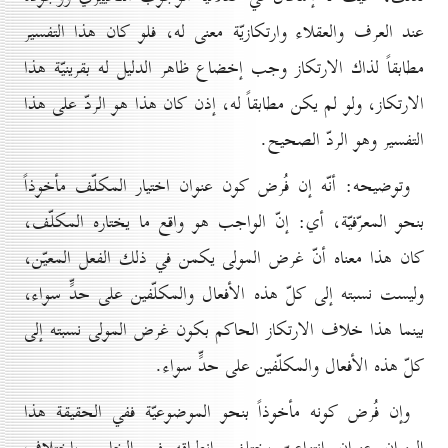
عند العرف والعقلاء وارتكازيّة معنى له، فلو كان هذا التفسير
مطابقاً لذاك الارتكاز وجب إخضاع ظاهر الدليل له بقرينيّة هذا
الارتكاز، ولو لم يكن مطابقاً له، إذن كان هذا هو الردّ على هذا
التفسير وهو الردّ الصحيح.
وتوضيحه: أنّه إن فُرض كون عنوان اختيار المكلّف مأخوذاً
بنحو المعرّفيّة، أي: إنّ الواجب هو واقع ما يختاره المكلّف،
كان هذا معناه أنّ غرض المولى يكمن في ذلك الفعل المعيّن،
وليست نسبته إلى كلّ هذه الأفعال والمكلّفين على حدٍّ سواء،
بينما هذا خلاف الارتكاز الحاكم بكون غرض المولى نسبته إلى
كلّ هذه الأفعال والمكلّفين على حدٍّ سواء.
وإن فُرض كونه مأخوذاً بنحو الموضوعيّة ففي الحقيقة هذا