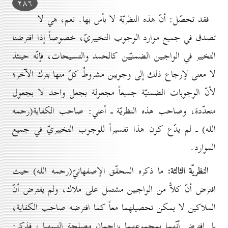
۲۸٦
فقد تحصّل: أنّ هذه النظريّة لا بأس بها. نعم، هي لا
تصدق في جميع موارد الوجوب التخييريّ، خصوصاً إذا افترضنا
التخيير في الواجبين الضمنيّين كالحمد والتسبيحات، فإنّه حينئذ
لا معنى لإرجاع ذلك إلى وجوبين مشروطٌ كلّ منها بترك الآخر؛
لأنّ الوجوبات الضمنيّة جميعاً مجعولة بجعل واحد لا بجعول
متعدّدة، وصاحب هذه النظريّة ـ أعني: صاحب الكفاية(رحمه
الله) ـ لم يدّع كون هذا تفسيراً للوجوب التخييريّ في جميع
الموارد.
النظريّة الثالثة:
ما ذكره المحقّق الإصفهانيّ(رحمه الله) حيث
افترض أنّ كلاًّ من الواجبين مشتمل على ملاك، ولم يفترض أنّ
الملاكين لا يمكن تحصيلهما معاً كما افترضه صاحب الكفاية،
بل افترض أنّهما بمجموعهما يزاحمان مصلحة التسهيل، فذكر: