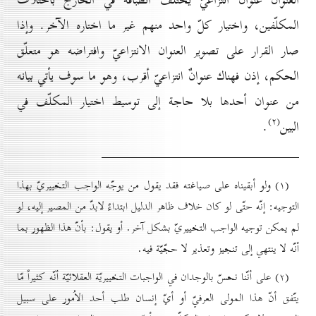
العنوان عنوان انتزاعيّ يختلف انطباقه في الخارج باختلاف
المكلّفين، واختيار كلّ واحد منهم غير ما اختاره الآخر. وإذا
صار القرار على تصوير العنوان الانتزاعيّ وافتراضه هو متعلّق
الحكم، إذن فهناك عنوانٌ انتزاعيّ أقرب، وهو ما سوف يأتي بيانه
من عنوان أحدها بلا حاجة إلى توسيط اختيار المكلّف في
(۲)
البين
.
(۱) ولو أبقيناه على صياغته فقد يقول من يوجّه الواجب التخييريّ بهذا
التوجيه: إنّه حتّى لو كان خلاف ظاهر الدليل ابتداءً لابدّ من المصير إليه، لو
لم يمكن توجيه الواجب التخييريّ بشكل آخر. أو يقول: بأنّ هذا الظهور بما
أنّه لا ينتهي إلى تنجيز وتعذير لا حجّيّة فيه.
(۲) على أنّنا نحسّ بالوجدان في الواجبات التخييريّة العقلائيّة أنّه كثيراً مّا
يتّفق أنّ هذا المولى العرفيّ أو أيّ إنسان طلب أحد الاُمور على سبيل