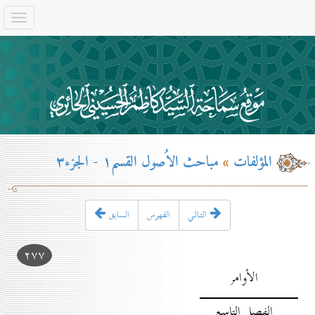
المؤلفات
»
مباحث الاُصول القسم۱ - الجزء۳
التـالـي
الفهرس
السابق
۲۷۷
الأوامر
الفصل التاسع