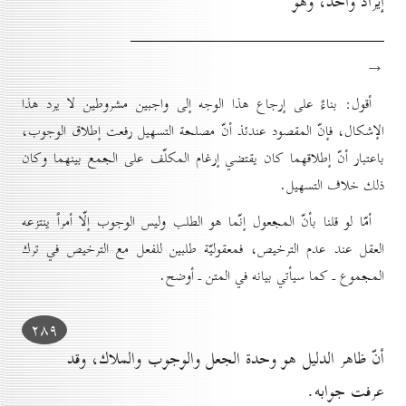
إيراد واحد، وهو
→
أقول: بناءً على إرجاع هذا الوجه إلى واجبين مشروطين لا يرد هذا
الإشكال، فإنّ المقصود عندئذ أنّ مصلحة التسهيل رفعت إطلاق الوجوب،
باعتبار أنّ إطلاقهما كان يقتضي إرغام المكلّف على الجمع بينهما وكان
ذلك خلاف التسهيل.
أمّا لو قلنا بأنّ المجعول إنّما هو الطلب وليس الوجوب إلّا أمراً ينتزعه
العقل عند عدم الترخيص، فمعقوليّة طلبين للفعل مع الترخيص في ترك
المجموع ـ كما سيأتي بيانه في المتن ـ أوضح.
۲۸۹
أنّ ظاهر الدليل هو وحدة الجعل والوجوب والملاك، وقد
عرفت جوابه.