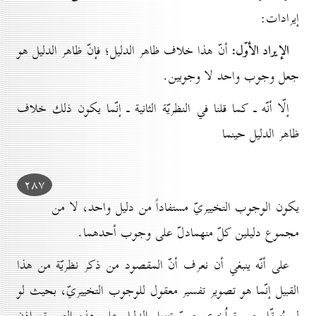
إيرادات:
الإيراد الأوّل:
أنّ هذا خلاف ظاهر الدليل؛ فإنّ ظاهر الدليل هو
جعل وجوب واحد لا وجوبين.
إلّا أنّه ـ كما قلنا في النظريّة الثانية ـ إنّما يكون ذلك خلاف
ظاهر الدليل حينما
۲۸۷
يكون الوجوب التخييريّ مستفاداً من دليل واحد، لا من
مجموع دليلين كلّ منهمادلّ على وجوب أحدهما.
على أنّه ينبغي أن نعرف أنّ المقصود من ذكر نظريّة من هذا
القبيل إنّما هو تصوير تفسير معقول للوجوب التخييريّ، بحيث لو