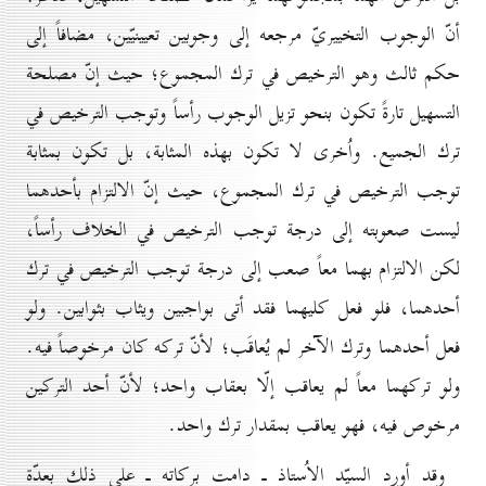
أنّ الوجوب التخييريّ مرجعه إلى وجوبين تعيينيّين، مضافاً إلى
حكم ثالث وهو الترخيص في ترك المجموع؛ حيث إنّ مصلحة
التسهيل تارةً تكون بنحو تزيل الوجوب رأساً وتوجب الترخيص في
ترك الجميع. واُخرى لا تكون بهذه المثابة، بل تكون بمثابة
توجب الترخيص في ترك المجموع، حيث إنّ الالتزام بأحدهما
ليست صعوبته إلى درجة توجب الترخيص في الخلاف رأساً،
لكن الالتزام بهما معاً صعب إلى درجة توجب الترخيص في ترك
أحدهما، فلو فعل كليهما فقد أتى بواجبين ويثاب بثوابين. ولو
فعل أحدهما وترك الآخر لم يُعاقَب؛ لأنّ تركه كان مرخوصاً فيه.
ولو تركهما معاً لم يعاقب إلّا بعقاب واحد؛ لأنّ أحد التركين
مرخوص فيه، فهو يعاقب بمقدار ترك واحد.
وقد أورد السيّد الاُستاذ ـ دامت بركاته ـ على ذلك بعدّة