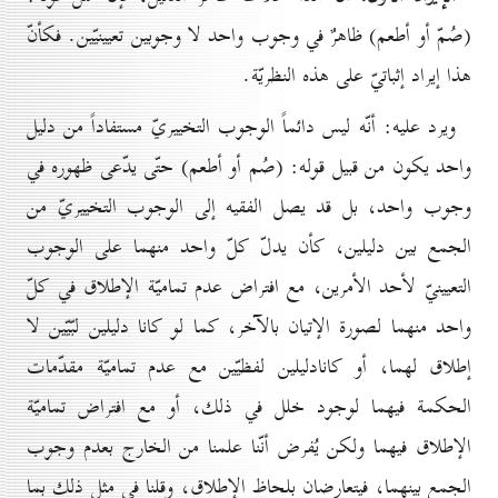
(صُمّ أو أطعم) ظاهرٌ في وجوب واحد لا وجوبين تعيينيّين. فكأنّ
هذا إيراد إثباتيّ على هذه النظريّة.
ويرد عليه: أنّه ليس دائماً الوجوب التخييريّ مستفاداً من دليل
واحد يكون من قبيل قوله: (صُم أو أطعم) حتّى يدّعى ظهوره في
وجوب واحد، بل قد يصل الفقيه إلى الوجوب التخييريّ من
الجمع بين دليلين، كأن يدلّ كلّ واحد منهما على الوجوب
التعيينيّ لأحد الأمرين، مع افتراض عدم تماميّة الإطلاق في كلّ
واحد منهما لصورة الإتيان بالآخر، كما لو كانا دليلين لبّيّين لا
إطلاق لهما، أو كانادليلين لفظيّين مع عدم تماميّة مقدّمات
الحكمة فيهما لوجود خلل في ذلك، أو مع افتراض تماميّة
الإطلاق فيهما ولكن يُفرض أنّنا علمنا من الخارج بعدم وجوب
الجمع بينهما، فيتعارضان بلحاظ الإطلاق، وقلنا في مثل ذلك بما