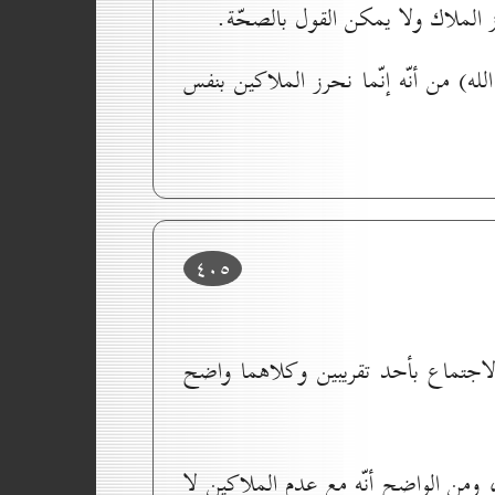
 الملاك ولا يمكن القول بالصحّة.
له) من أنّه إنّما نحرز الملاكين بنفس
٤٠٥
جتماع بأحد تقريبين وكلاهما واضح
 ومن الواضح أنّه مع عدم الملاكين لا