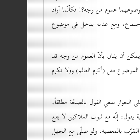
موضوعهما عموم من وجه؟! فكأنّما أراد
الاجتماع، ومع عدمه يدخل في موضوع
يمكن أن يقال بأنّ العموم من وجه قد
موضوع مثل (أكرم العالم) و(لا تكرم
ى الجواز ينبغي القول بالصحّة مطلقاً،
 يقول: إنّه مع ثبوت الملاكين لا يقع
التقرّب بالمعصية، ولو صلّى مع الجهل