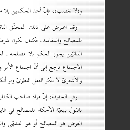
و(لا تغصب)، فإنّ أحد الحكمين بلا ملاك،
وقد اعترض على ذلك المحقّق النائين
للمصالح والمفاسد، فكيف يكون شرط هذ
الذاتيّين يجوز الحكم بلا مصلحة ـ لع
الاجتماع ترجع إلى أنّ اجتماع الأمر 
والأشعريّ لا ينكر العقل النظريّ ولو أنكر
وفي الحقيقة: إنّ مراد صاحب الكفاية ل
بالقول بتبعيّة الأحكام للمصالح في غ
الغرض هو المصالح أو هو التشهّي وال