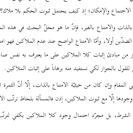
ن الاجتماع والإمكان؛ إذ كيف يحتمل ثبوت الحكم بلا ملاك؟
الذات والامتناع بالغير، فإنّ ما هو محلّ البحث في هذه المسأ
دّين أولا، وأمّا الامتناع الواضح عند عدم الملاكين فهو امتناع 
ز من مبادئ إثبات كلا الملاكين على ما يعترف به نفس صاحب 
للقول بالجواز لكي نستفيد منه برهاناً على إثبات الملاكين.
المقام وإن كان من حيثيّة الامتناع بالذات، إلّا أنّ الثمرة
جودها إلّا مع ثبوت الملاكين، إذن فالمسألة بلحاظ ترتّب ال
ذا الشرط، بل مجرّد احتمال وجود كلا الملاكين يكفي لترتّب