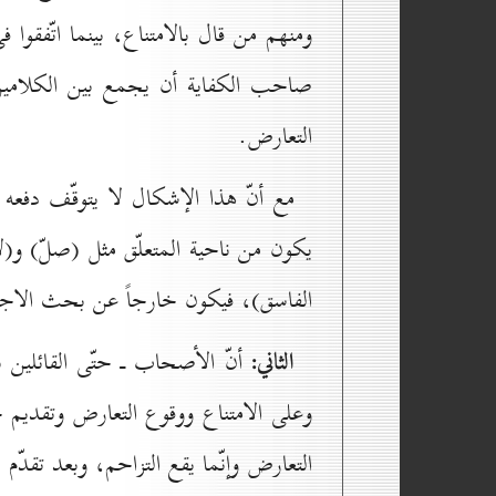
ومنهم من قال بالامتناع، بينما اتّفقو
صاحب الكفاية أن يجمع بين الكلامين
التعارض.
مع أنّ هذا الإشكال لا يتوقّف دفعه
يكون من ناحية المتعلّق مثل (صلّ) و
الفاسق)، فيكون خارجاً عن بحث الاج
الثاني:
أنّ الأصحاب ـ حتّى القائلين با
وعلى الامتناع ووقوع التعارض وتقديم ج
التعارض وإنّما يقع التزاحم، وبعد تقد