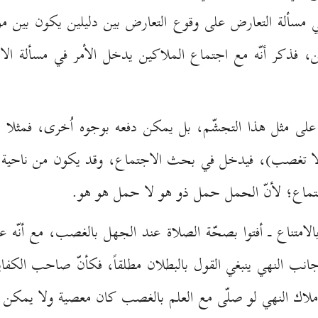
ا في مسألة التعارض على وقوع التعارض بين دليلين يكون بين 
، فذكر أنّه مع اجتماع الملاكين يدخل الأمر في مسألة 
 على مثل هذا التجشّم، بل يمكن دفعه بوجوه اُخرى، فمثلا 
(لا تغصب)، فيدخل في بحث الاجتماع، وقد يكون من ناحية ال
تماع؛ لأنّ الحمل حمل ذو هو لا حمل هو هو.
لامتناع ـ أفتوا بصحّة الصلاة عند الجهل بالغصب، مع أنّه عل
انب النهي ينبغي القول بالبطلان مطلقاً، فكأنّ صاحب الكفاية
ّم ملاك النهي لو صلّى مع العلم بالغصب كان معصية ولا يمكن 