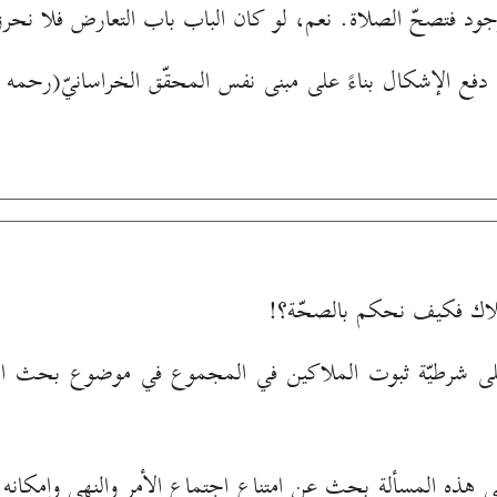
جود فتصحّ الصلاة. نعم، لو كان الباب باب التعارض فلا نحرز
م دفع الإشكال بناءً على مبنى نفس المحقّق الخراسانيّ(رحمه ال
الملاك فكيف نحكم بالصحّة؟!
لى شرطيّة ثبوت الملاكين في المجموع في موضوع بحث الا
 هذه المسألة بحث عن امتناع اجتماع الأمر والنهي وإمكانه،