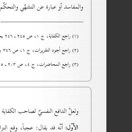
والمفاسد أو عبارة عن التشهّي والتحكّم 
(۱) راجع الكفاية، ج ۱، ص ۲٤٥ ـ ۲٤٦ بحسب الطبعة المشتملة في حاشيتها على تعاليق المشكينيّ(رحمه الله).
(۲) راجع أجود التقريرات، ج ۱، ص ۳٤٦ بحسب الطبعة المشتملة على تعاليق السيّد الخوئيّ(رحمه الله).
(۳) راجع المحاضرات، ج ٤، ص ۲٠۳ ـ ۲٠٥ بحسب طبعة دار الهادي للمطبوعات بقم.
ولعلّ الدافع النفسيّ لصاحب الكفاية
الأوّل:
أنّه قد يقال: عجباً، وقع الن