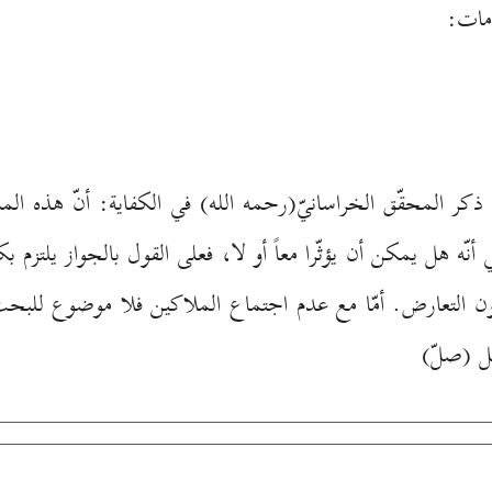
امات:
كر المحقّق الخراسانيّ(رحمه الله) في الكفاية: أنّ هذه ا
أنّه هل يمكن أن يؤثّرا معاً أو لا، فعلى القول بالجواز يلتزم
ن التعارض. أمّا مع عدم اجتماع الملاكين فلا موضوع للبحث 
يل (صلّ)