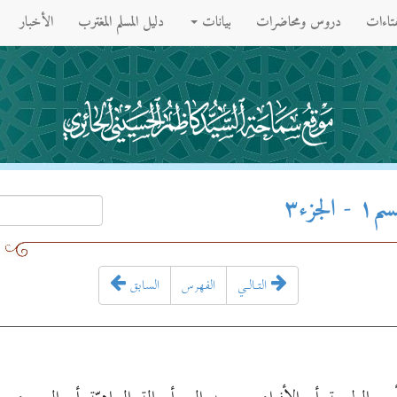
فتاءات
دروس ومحاضرات
بيانات
دليل المسلم المغترب
الأخبار
زء۳
التـالـي
الفهرس
السابق