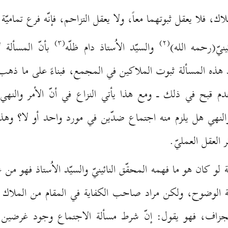
 فلا يعقل ثبوتهما معاً، ولا يعقل التزاحم، فإنّه فرع تماميّة
(۳)
(۲)
يّ(رحمه الله)
والسيّد الاُستاذ دام ظلّه
بأنّ المسألة ل
ه المسألة ثبوت الملاكين في المجمع، فبناءً على ما ذهب إل
دم قبح في ذلك ـ ومع هذا يأتي النزاع في أنّ الأمر والنهي
والنهي هل يلزم منه اجتماع ضدّين في مورد واحد أو لا؟ وه
 العقل العمليّ.
و كان هو ما فهمه المحقّق النائينيّ والسيّد الاُستاذ فهو من غ
اية الوضوح، ولكن مراد صاحب الكفاية في المقام من الملاك
جزاف، فهو يقول: إنّ شرط مسألة الاجتماع وجود غرضين أم