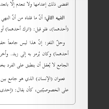
اقتضى ذلك إعدامها ولا تنعدم إلّا بانعدا
التنبيه الثاني:
أنّ ما قلناه من أنّ النهي
(أحدهما)، فلو قيل: (اترك أحدهما) أو: 
وحلّ اللغز: إنّ هذا ليس جامعاً حقي
أحدهما) وكان يُرمز به إلى زيد. واُخ
الجامع لا يُعقل أن ينطبق على الفرد بخص
فعنوان (الإنسان) الذي هو جامع بين 
على الخصوصيّتين، كأن يقال: (إحدى ا