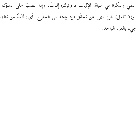
في والنكرة في سياق الإثبات فـ (اترك) إثباتٌ، وإذا انصبّ على المنوّن 
 و(لا تفعل) نفيٌ ينهى عن تحقّق فرد واحد في الخارج، أي: لابدّ من تطهي
 جيء بالفرد الواحد.