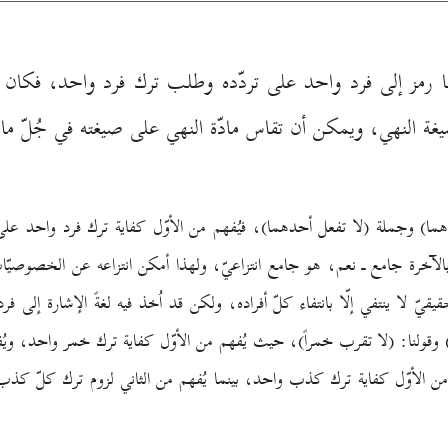
 رمز إلى فرد واحد على تردّده وطلب ترك فرد واحد، فكان يك
غة النهي، ويمكن أن تقاس مادّة النهي على صيغته في جُلّ ما ذ
ما) وجملة (لا تفعل أحدهما)، فيُفهم من الأوّل كفاية ترك فرد واحد على 
بالآخرة جامع ـ نعم، هو جامع انتزاعيّ، ولهذا أمكن انتزاعه عن الخصوصيّا
قيّ لا ينتفي إلّا بانتفاء كلّ أفراده، ولكن قد اُخذ فيه لغةً الإشارة إلى 
) وقولنا: (لا تقرب خمراً)، حيث يُفهم من الأوّل كفاية ترك خمر واحد، ويُف
هم من الأوّل كفاية ترك كذب واحد، بينما يُفهم من الثاني لزوم ترك كلّ ك