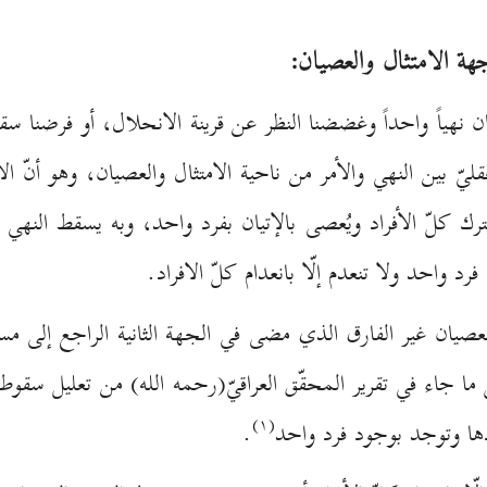
جهة الامتثال والعصيان:
ان نهياً واحداً وغضضنا النظر عن قرينة الانحلال، أو فرضنا س
ّ بين النهي والأمر من ناحية الامتثال والعصيان، وهو أنّ الأمر
ا بترك كلّ الأفراد ويُعصى بالإتيان بفرد واحد، وبه يسقط النه
رد واحد ولا تنعدم إلّا بانعدام كلّ الافراد.
لعصيان غير الفارق الذي مضى في الجهة الثانية الراجع إلى مسأ
ا جاء في تقرير المحقّق العراقيّ(رحمه الله) من تعليل سقوط
(۱)
فرادها وتوجد بوجود فرد واحد
.