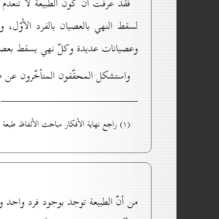
فقد عرفت أنّ كون الطبيعة لا تنعدم إ
لسقط النهي بالعصيان بالفرد الأوّل، وم
وعصيانات عديدة وكلّ نهي يسقط بعصي
واستشكل المحقّقون المتأخّرون عن ص
(۱) راجع نهاية الأفكار مباحث الألفاظ طبعة جماعة المدرّسين بقم، ص ٤٠٦.
من أنّ الطبيعة توجد بوجود فرد واحد ولا ت