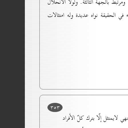
ومرتبط بالجهة الثالثة. ولولا الانحلال
ه في الحقيقة نواه عديدة وله امتثالات
۳٥۳
ي لايمتثل إلّا بترك كلّ الأفراد