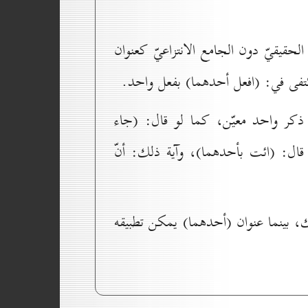
الحقيقيّ دون الجامع الانتزاعيّ كعنوان
ُكتفى في: (افعل أحدهما) بفعل واحد.
عن ذكر واحد معيّن، كما لو قال: (جاء
 قال: (ائت بأحدهما)، وآية ذلك: أنّ
ك، بينما عنوان (أحدهما) يمكن تطبيقه