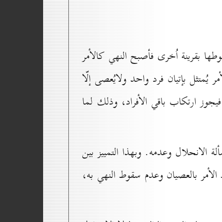
قوطها بقرينة اُخرى فأصبح النهي كالأمر
 يُمتثل بإتيان فرد واحد ولايُعصى إلّا
ي فيجوز ارتكاب باقي الأفراد، وذلك لما
لة الانحلال وعدمه. وبهذا التمييز بين
 الأمر بالعصيان وعدم سقوط النهي به،