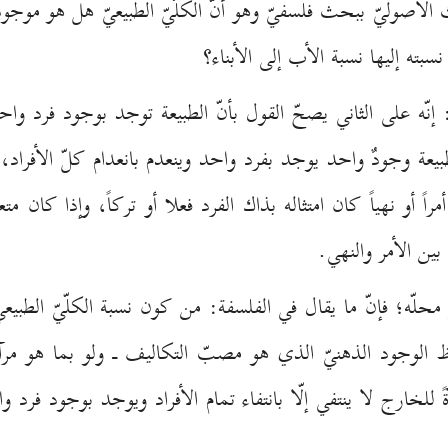
حث الاُصوليّ ببحث فلسفيّ وهو أنّ الكلّيّ الطبيعيّ هل هو موج
ّ نسبته إليها نسبة الأب إلى الأبناء؟
ّه على الثاني يصحّ القول بأنّ الطبيعة توجد بوجود فرد واحد ولا
عة وجودٌ واحد يوجد بفرد واحد وينعدم بانعدام كلّ الأفراد، و
راً أو نهياً كان امتثاله بذاك الفرد فعلا أو تركاً، وإذا كان متع
بين الأمر والنهي.
محلّه؛ فإنّ ما يقال في الفلسفة: من كون نسبة الكلّيّ الطبيعي إل
ظ الوجود الذهنيّ الذي هو مصبّ التكاليف ـ ولو بما هو مرآة
 للخارج لا ينتفي إلّا بانتفاء تمام الأفراد ويوجد بوجود فرد و