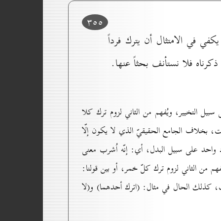
۳٥٥
في في الامتثال أن يترك فرداً
كرناه فلا نستأنف بحثاً عنها.
سبيل التخيير، ويُفهم من الثاني لزوم ترك كلا
ت، بخلاف الجامع الحقيقيّ الذي لا يكون إلّا
فرد واحد على سبيل البدل، أي: إنّه اُشرب معنى
هم من الثاني لزوم ترك كلّ خمر، أو بين قولنا:
ذب، كذلك الحال في مثال: (اترك أحدهما) و(لا