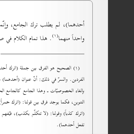
أحدهما)، لم يطلب ترك الجامع، وإنّما
(۱)
واحداً منهما
. هذا تمام الكلام في صي
(۱) الصحيح هو الفرق بين جملة (اترك أحده
الفردين. والسرّ في ذلك: أنّ عنوان (أحدهما) 
بإلغاء الخصوصيّات ـ وهذا الجامع كالجامع الحقي
التنوين، فكما يوجد فرق بين قولنا: (اترك خمراً
(اترك كذباً) وقولنا: (لا تتكلّم بكذب)، فيُف
تفعل أحدهما).