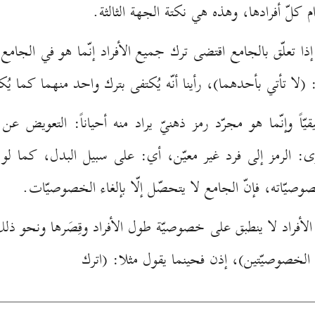
م كلّ أفرادها، وهذه هي نكتة الجهة الثالثة.
 إذا تعلّق بالجامع اقتضى ترك جميع الأفراد إنّما هو في الجامع 
(لا تأتي بأحدهما)، رأينا أنّه يُكتفى بترك واحد منهما كما ي
قيّاً وإنّما هو مجرّد رمز ذهنيّ يراد منه أحياناً: التعويض 
رى: الرمز إلى فرد غير معيّن، أي: على سبيل البدل، كما لو
وصيّاته، فإنّ الجامع لا يتحصّل إلّا بإلغاء الخصوصيّات.
الأفراد لا ينطبق على خصوصيّة طول الأفراد وقِصَرها ونحو ذل
لخصوصيّتين)، إذن فحينما يقول مثلا: (اترك