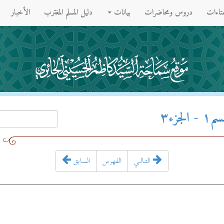
فتاءات
دروس ومحاضرات
بيانات
دليل المسلم المغترب
الأخبار
زء۳
التـالـي
الفهرس
السابق