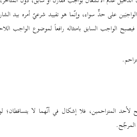
لدخيل عدم الانشغال بواجب مقارن أو سابق، دون المتأخّر، و
 الواجبَين على حدٍّ سواء، وإنّما هو تقييد شرعيّ أمره بيد ال
يصبح الواجب السابق بامتثاله رافعاً لموضوع الواجب الل
تزاحم.
جّح لأحد المتزاحمين، فلا إشكال في أنّهما لا يتساقطان؛ 
 المرجّح.