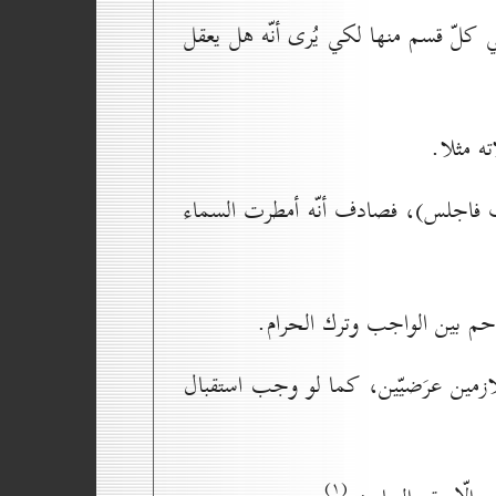
ي كلّ قسم منها لكي يُرى أنّه هل يعقل
ه مثلا.
وف فاجلس)، فصادف أنّه أمطرت السماء
احم بين الواجب وترك الحرام.
ازمين عرَضيّين، كما لو وجب استقبال
(۱)