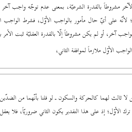
خر مشروطاً بالقدرة الشرعيّة، بمعنى عدم توجّه واجب آخر م
ّل؛ لأنّه على أيّ حال مأمور بالواجب الأوّل، فشرط الواجب ا
اجب آخر، أو لم يكن مشروطاً إلّا بالقدرة العقليّة ثبت الأمر به
واجب الأوّل ملازماً لموافقة الثاني،
 لا ثالث لهما كالحركة والسكون ـ لو قلنا بأنّهما من الضدّين 
ترك الأوّل؛ إذ على هذا التقدير يكون الثاني ضروريّاً، فلا ي