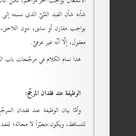
الانشغال بواجب آخر مزاحم، لكن كان ا
شأنه شأن القيد اللبّيّ الذي نسبته إلى
بواجب مقارن أو سابق، دون اللاحق، ف
معقول، إلّا أنّه غير عرفيّ.
هذا تمام الكلام في مرجّحات باب ال
الوظيفة عند فقدان المرجّح:
وأمّا بيان الوظيفة عند فقدان المر
للتساقط، ويكون مخيّراً لا محالة؛ لفقد