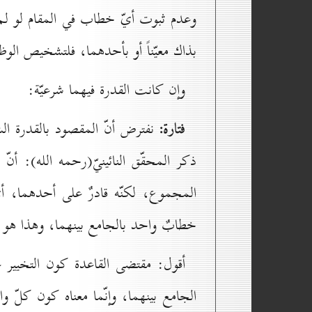
وعدم ثبوت أيّ خطاب في المقام لو لم 
بذاك معيّناً أو بأحدهما، فلتشخيص الوظ
وإن كانت القدرة فيهما شرعيّة:
فتارة:
نفترض أنّ المقصود بالقدرة الش
ذكر المحقّق النائينيّ(رحمه الله): أن
المجموع، لكنّه قادرٌ على أحدهما، أ
خطابٌ واحد بالجامع بينهما، وهذا هو ا
أقول: مقتضى القاعدة كون التخيير ع
الجامع بينهما، وإنّما معناه كون كلّ 