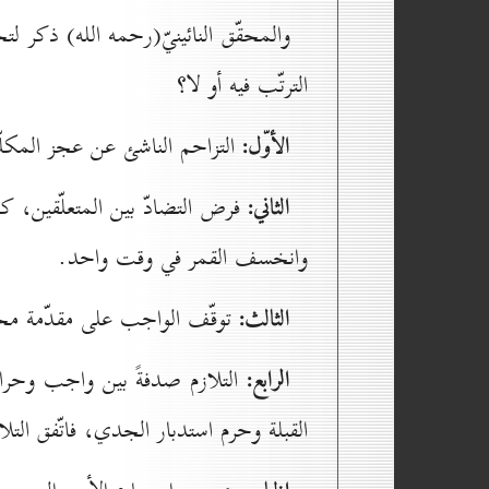
والمحقّق النائينيّ(رحمه الله) ذكر ل
الترتّب فيه أو لا؟
الأوّل:
التزاحم الناشئ عن عجز المكل
الثاني:
فرض التضادّ بين المتعلّقين، 
وانخسف القمر في وقت واحد.
الثالث:
توقّف الواجب على مقدّمة محرّ
الرابع:
التلازم صدفةً بين واجب وحرام
القبلة وحرم استدبار الجدي، فاتّفق التل