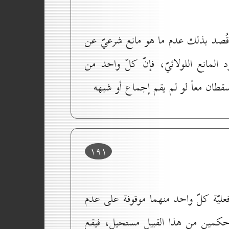
 قُصد بذلك عدم ما هو مانع شرعيّ عن
مانع اللولائيّ، فإنّ كلّ واحد من
طان معاً لو لم يقم إجماع أو شبهه
۱۹۱
ليّة كلّ واحد منهما موقوفة على عدم
جعل حكمين من هذا القبيل مستحيل، فيقع