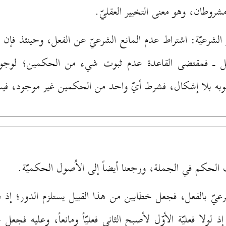
شروطان، وهو معنى التخيير العقليّ.
شرعيّة: اشتراط عدم المانع الشرعيّ عن الفعل، وحينئذ فإن
ل ـ فمقتضى القاعدة عدم ثبوت شيء من الحكمين؛ لوجود ال
وبه بلا إشكال، فشرط أيّ واحد من الحكمين غير موجود، فيسق
الحكم في الجملة، ورجعنا أيضاً إلى الاُصول الحكميّة.
يّ بالفعل، فجعل خطابين من هذا القبيل يستلزم الدور؛ إذ فع
إذ لولا فعليّة الأوّل لأصبح الثاني فعليّاً ومانعاً، وعليه ف