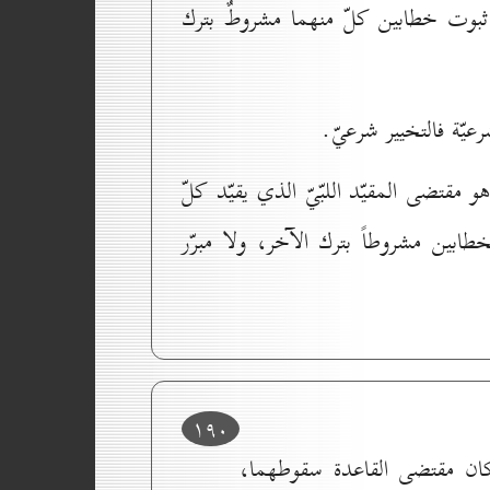
: ثبوت خطابين كلّ منهما مشروطٌ بترك
عيّة فالتخيير شرعيّ.
 مقتضى المقيّد اللبّيّ الذي يقيّد كلّ
ابين مشروطاً بترك الآخر، ولا مبرّر
۱۹٠
وكان مقتضى القاعدة سقوطهما،