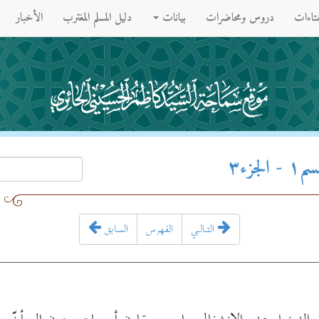
فتاءات
دروس ومحاضرات
بيانات
دليل المسلم المغترب
الأخبار
زء۳
التـالـي
الفهرس
السابق