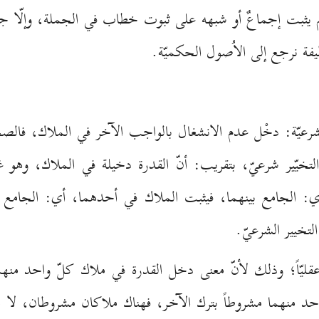
يثبت إجماعٌ أو شبهه على ثبوت خطاب في الجملة، وإلّا جاء 
يفة نرجع إلى الاُصول الحكميّة.
رعيّة: دخْل عدم الانشغال بالواجب الآخر في الملاك، فالصحيح
ّ التخيّير شرعيّ، بتقريب: أنّ القدرة دخيلة في الملاك، وه
ي: الجامع بينهما، فيثبت الملاك في أحدهما، أي: الجامع ب
لتخيير الشرعيّ.
قليّاً؛ وذلك لأنّ معنى دخل القدرة في ملاك كلّ واحد منه
واحد منهما مشروطاً بترك الآخر، فهناك ملاكان مشروطان، لا