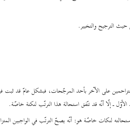
 حيث الترجيح والتخيير.
لمتزاحمين على الآخر بأحد المرجّحات، فبشكل عامّ قد ثبت في
لأوّل ـ إلّا أنّه قد تتّفق استحالة هذا الترتّب لنكتة خاصّة.
تحالته لنكات خاصّة هو: أنّه يصحّ الترتّب في الواجبين المت