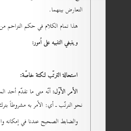
التعارض بينهما.
هذا تمام الكلام في حكم التزاحم من
وينبغي التنبيه على اُمور:
استحالة الترتّب لنكتة خاصّة:
الأمر الأوّل:
أنّه متى ما تقدّم أحد ا
نحو الترتّب ـ أي: الأمر به مشروطاً بترك ا
والضابط الصحيح عندنا في إمكانه واس