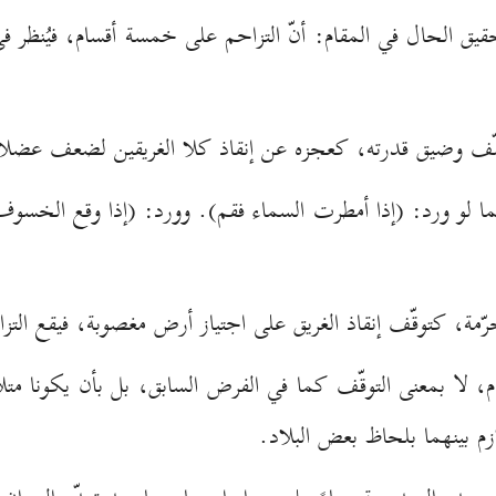
تحقيق الحال في المقام: أنّ التزاحم على خمسة أقسام، فيُنظر ف
ّف وضيق قدرته، كعجزه عن إنقاذ كلا الغريقين لضعف عضلات
كما لو ورد: (إذا أمطرت السماء فقم). وورد: (إذا وقع الخس
مة، كتوقّف إنقاذ الغريق على اجتياز أرض مغصوبة، فيقع التز
، لا بمعنى التوقّف كما في الفرض السابق، بل بأن يكونا متل
ازم بينهما بلحاظ بعض البلاد.