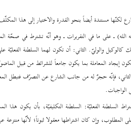
رع لكنّها مستندة أيضاً بنحو القدرة والاختيار إلى هذا المكلّ
ه الله) ـ على ما في التقريرات ـ وهو أنّه تشترط في صحّة الم
لك كالوكيل والوليّ. الثاني: أن تكون لهما السلطنة الفعليّة 
ن إيجاد المعاملة بما يكون جامعاً للشرائط من قبيل الماضويّة و
 الثاني، فإنّه حجرٌ له من جانب الشارع عن التصرّف فتبطل المع
ى الواجبات.
راط السلطنة الفعليّة: السلطنة التكليفيّة، بأن يكون هذا المس
ى المطلوب، وإن كان اشتراطها معقولا ثبوتاً؛ لأنّها منتزعة 