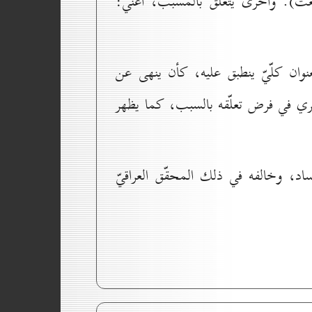
عت). واُخرى يتعلّق بالمسبَّب، أعني:
عنوان كلّيّ ينطبق عليه، كأن ينهى عن
 تجري في فرض تعلّقه بالسبب، كما يظهر
فساد، وخالفه في ذلك المحقّق العراقيّ