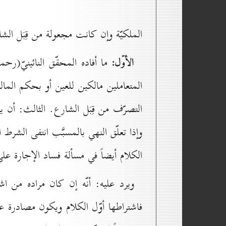
الملكيّة وإن كانت مجعولة من قِبَل الشا
الأوّل:
ما أفاده المحقّق النائينيّ(رحم
المتعاملين مالكين للعين أو بحكم الما
التصرّف من قِبَل الشارع. الثالث: أن يكو
وإذا تعلّق النهي بالمسبَّب انتفى الشرط
الكلام أيضاً في مسألة فساد الإجارة عل
ويرد عليه: أنّه إن كان مراده من اشت
فاشتراطها أوّل الكلام ويكون مصادرة عل