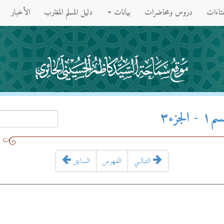
فتاءات
دروس ومحاضرات
بيانات
دليل المسلم المغترب
الأخبار
زء۳
التـالـي
الفهرس
السابق