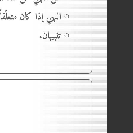
○ النهي إذا كان متعلّقاً 
○ تنبيهان.