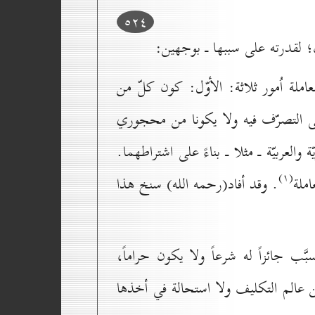
٥۲٤
ف؛ لقدرته على سببها ـ بوجهين:
عاملة اُمور ثلاثة: الأوّل: كون كلّ من
على التصرّف فيه ولا يكونا من محجوري
العربيّة ـ مثلا ـ بناءً على اشتراطهما.
(۱)
املة
. وقد أفاد(رحمه الله) سنخ هذا
بَّب جائزاً له شرعاً ولا يكون حراماً،
عن عالم التكليف ولا استحالة في أخذها