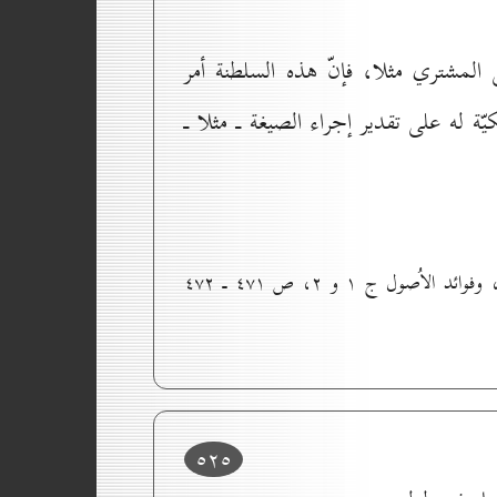
 المشتري مثلا، فإنّ هذه السلطنة أمر
ّة له على تقدير إجراء الصيغة ـ مثلا ـ
(۱) راجع أجود التقريرات، ج ۱، ص ٤٠٤ ـ ٤٠٥ بحسب الطبعة المشتملة على تعليقات السيّد الخوئيّ(رحمه الله)، وفوائد الاُصول ج ۱ و ۲، ص ٤۷۱ ـ ٤۷۲
٥۲٥