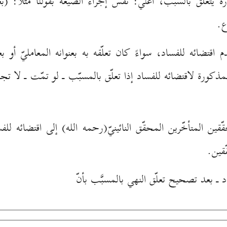
ةً يتعلّق بالسبب، أعني: نفس إجراء الصيغة بقولنا مثلا: (ب
ع.
اقتضائه للفساد، سواءً كان تعلّقه به بعنوانه المعامليّ أو ب
لمذكورة لاقتضائه للفساد إذا تعلّق بالمسبّب ـ لو تمّت ـ لا
ين المتأخّرين المحقّق النائينيّ(رحمه الله) إلى اقتضائه لل
ّقين.
ـ بعد تصحيح تعلّق النهي بالمسبَّب بأنّ