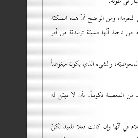
بار في طوله.
 الحرمة، ومن الواضح أنّ هذه الملكيّة
من ناحية أنّها مسببّة توليديّة من أمر
مبغوضيّة، والشيء الذي يكون مبغوضاً
من المعصية تكويناً، بأن لا يهيّئ له
م في أنّها وإن كانت فعلا للعبد لكنّ