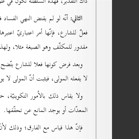
ذاك التقدير، فهذه السلطنة تكون في طول 
الثاني:
أنّه لو لم يقتض النهي الفساد ف
فعلٌ للشارع، فإنّها أمر اعتباريّ اعتبر
مقدور للمكلّف وهو الصيغة مثلا، ولهذا 
وبعد فرض كونها فعلا للشارع يتّضح 
لا يفعله المولى، فيثبت أنّ المولى لا يوج
ولا يقاس ذلك بالاُمور التكوينيّة، 
المعدّات أو يوجد المانع عن تحقّقها.
فإنّ هذا قياس مع الفارق؛ وذلك لأنّ