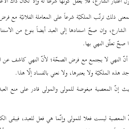
اعتبار الشارع، فلا يُعقل كونها شرطاً له وإلّا لكان ذاك الاعت
معنى ذلك ترتّب الملكيّة شرعاً على المعاملة الفلانيّة مع فرض
ها الشارع، وإن صحّ استنادها إلى العبد أيضاً بنوع من الاستناد 
صحّ تعلّق النهي بها.
أنّ النهي لا يجتمع مع فرض الصحّة؛ لأنّ النهي كاشف عن ال
د هذه الملكيّة ولا يعتبرها، ولا نعني بالفساد إلّا هذا.
حيث إنّ المعصية مبغوضة للمولى والمولى قادر على منع العبد 
 المعصية ليست فعلا للمولى وإنّما هي فعل للعبد، فيبقى الكلا