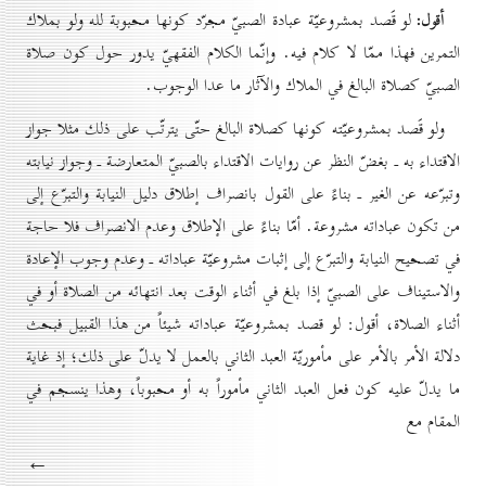
أقول:
لو قَصد بمشروعيّة عبادة الصبيّ مجرّد كونها محبوبة لله ولو بملاك
التمرين فهذا ممّا لا كلام فيه. وإنّما الكلام الفقهيّ يدور حول كون صلاة
الصبيّ كصلاة البالغ في الملاك والآثار ما عدا الوجوب.
ولو قَصد بمشروعيّته كونها كصلاة البالغ حتّى يترتّب على ذلك مثلا جواز
الاقتداء به ـ بغضّ النظر عن روايات الاقتداء بالصبيّ المتعارضة ـ وجواز نيابته
وتبرّعه عن الغير ـ بناءً على القول بانصراف إطلاق دليل النيابة والتبرّع إلى
من تكون عباداته مشروعة. أمّا بناءً على الإطلاق وعدم الانصراف فلا حاجة
في تصحيح النيابة والتبرّع إلى إثبات مشروعيّة عباداته ـ وعدم وجوب الإعادة
والاستيناف على الصبيّ إذا بلغ في أثناء الوقت بعد انتهائه من الصلاة أو في
أثناء الصلاة، أقول: لو قصد بمشروعيّة عباداته شيئاً من هذا القبيل فبحث
دلالة الأمر بالأمر على مأموريّة العبد الثاني بالعمل لا يدلّ على ذلك؛ إذ غاية
ما يدلّ عليه كون فعل العبد الثاني مأموراً به أو محبوباً، وهذا ينسجم في
المقام مع
←