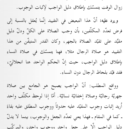
زوال الوقت يتمسّك بإطلاق دليل الواجب لإثبات الوجوب.
ويرد عليه:
أنّ هذا التبعيض في التقييد إنّما يُعقل بالنسبة إلى
فرض تعدّد المكلّفين، بأن وجب الصلاة على الكلّ ودلّ دليل
مقيِّد على تقيّد الصلاة بالجهر، وكان القدر المتيقّن من هذا
التقييد هو صلاة الرجال مثلا، فهنا يتمسّك في صلاة النساء
بإطلاق دليل الواجب، حيث إنّ الحكم الواحد هنا انحلاليّ،
فقد قيّد بلحاظ الرجال دون النساء.
وواقع المطلب: أنّ الواجب يصبح هو الجامع بين صلاة
جهريّة رجاليّة وصلاة إخفاتيّة نسائيّة. أمّا إذا لوحظ مكلّف واحد
اُريد إثبات وجوب المقيّد عليه حدوثاً ووجوب المطلق عليه بقاءً
ـ كما في المقام ـ فهذا يعني تعدّد الجعل والوجوب، بينما لا يدلّ
دليل الواجب إلّا على جعل واحد ووجوب واحد، والمركّب