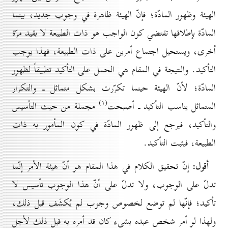
الهيئة وظهور المادّة؛ فإنّ الهيئة ظاهرة في وجوب جديد، بينما
المادّة بإطلاقها تقتضي كون الواجب هو ذات الطبيعة لا بقيد مرّة
اُخرى، ويستحيل اجتماع أمرين على ذات الطبيعة، فهذا يوجب
التأكيد. والنتيجة في المقام هي الحمل على التأكيد تطبيقاً لظهور
المادّة؛ لأنّ الهيئة حينما تكرّرت بشكل متماثل ـ والتكرار
(۱)
المتماثل يناسب التأكيد ـ أصبحت
مجملة من حيث التأسيس
والتأكيد، فيرجع إلى ظهور المادّة في كون المأمور به ذات
الطبيعة، فيثبت التأكيد.
أقول:
إنّ تحقيق الكلام في هذا المقام هو أنّ هيئة الأمر إنّما
تدلّ على الوجوب، ولا تدلّ على أنّ هذا الوجوب تأسيس لا
تأكيد؛ فإنّها لم توضع لخصوص وجوب لم يُكشَف قبل ذلك،
ولهذا لو أمر شخص عبده بشيء كان قد أمره به قبل ذلك لأجل