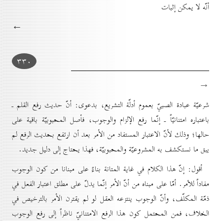
أنّه لا يمكن إثبات
←
۳۳٠
→
شرعيّة عبادة الصبيّ بعموم أدلّة التشريع، بدعوى: أنّ حديث رفع القلم ـ
باعتباره امتنانيّاً ـ إنّما رفع الإلزام والوجوب، فأصل المحبوبيّة باقية على
حالها؛ وذلك لأنّ الاعتبار المستفاد من الأمر بعد أن ارتفع بحديث الرفع لم
يبق ما نستكشف به المشروعيّة والمحبوبيّة، فهذا يحتاج إلى دليل جديد.
أقول: إنّ هذا الكلام في غاية المتانة بناءً على مبنانا من كون الوجوب
مفاداً للأمر. أمّا على مبناه من أنّ الأمر إنّما يدلّ على مطلق اعتبار الفعل في
ذمّة المكلّف، وأنّ الوجوب ينتزعه العقل لو لم يقترن الأمر بالترخيص في
الخلاف، فمن المحتمل كون هذا الرفع الامتنانيّ ناظراً إلى رفع الوجوب