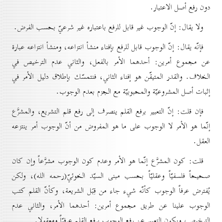
دون رفع أصل الاعتبار.
ولا يقال: إنّ الوجوب غير قابل للرفع باعتباره غير شرعيّ بحسب الفرض.
فإنّه يقال: إنّ الوجوب قابل للرفع بإفناء منشأ انتزاعه، ومنشأ انتزاعه عبارة
عن مجموع أمرين: أحدهما الأمر بالفعل، والثاني عدم الترخيص في
الخلاف. والقدر المتيقّن هو إفناء الثاني، فنتمسّك بإطلاق دليل الأمر في
إثبات أصل المشروعيّة والمحبوبيّة مع الجزم بعدم الوجوب.
فإن قلت: إنّ التعبير برفع القلم ينصرف إلى رفع قلم التشريع، والمشرَّع
إنّما هو الأمر لا الوجوب على ما هو المفروض من أنّ الوجوب أمر ينتزعه
العقل.
قلت: كون المشرَّع إنّما هو الأمر وعدم كون الوجوب مشرَّعاً وإن كان
صحيحاً فلسفيّاً وعقليّاً بحسب مبنى السيّد الخوئيّ(رحمه الله)، ولكن
يُفترض عرفاً الوجوب كأنّه شيء جاء من قِبَل الشريعة، وكأنّ القلم كتب
الوجوب علينا عن طريق مجموع أمرين: أحدهما الأمر، والثاني عدم
الترخيص، ويكون التعبير عن رفع الوجوب برفع القلم عرفيّاً ومعقولا.