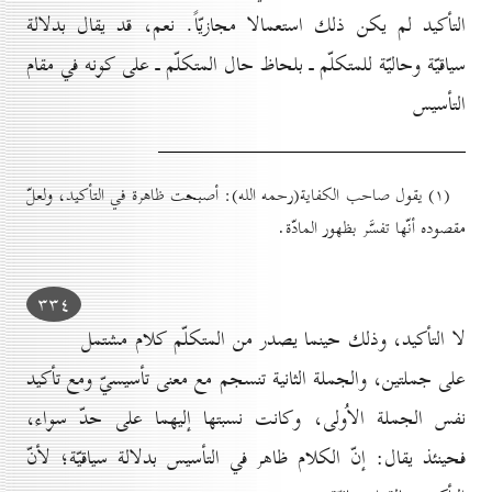
التأكيد لم يكن ذلك استعمالا مجازيّاً. نعم، قد يقال بدلالة
سياقيّة وحاليّة للمتكلّم ـ بلحاظ حال المتكلّم ـ على كونه في مقام
التأسيس
(۱) يقول صاحب الكفاية(رحمه الله): أصبحت ظاهرة في التأكيد، ولعلّ
مقصوده أنّها تفسَّر بظهور المادّة.
۳۳٤
لا التأكيد، وذلك حينما يصدر من المتكلّم كلام مشتمل
على جملتين، والجملة الثانية تنسجم مع معنى تأسيسيّ ومع تأكيد
نفس الجملة الاُولى، وكانت نسبتها إليهما على حدّ سواء،
فحينئذ يقال: إنّ الكلام ظاهر في التأسيس بدلالة سياقيّة؛ لأنّ