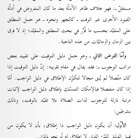
مستقلّ ـ: فهو خلاف ظاهر الأدلّة بعد ما كان المفروض في أدلّة
القيود الاُخرى غير الوقت ـ كالجهر ونحوه ـ هو حمل المطلق
على المقيّد بحسب ما قُرِّر في بحث المطلق والمقيّد؛ إذ لا فرق
بين الزمان والزمانيّات من هذه الناحية.
وأمّا الفرض الثاني
ـ وهو حمل دليل التوقيت على تقييد بعض
مراتب الوجوب ـ: فقد يقال في مقام تقريبه: إنّ دليل التوقيت إذا
كان متّصلاً لم يُبق مجالا لتكوّن الإطلاق في دليل الواجب. أمّا
إذا كان منفصلا فبالإمكان التمسّك بإطلاق دليل الواجب لإثبات
مرتبة نازلة للوجوب لذات الصلاة بلا تقيّد بالوقت، وذلك
بشرطين:
الأوّل:
أن يكون دليل الواجب ذا إطلاق، بأن لا يكون من
قبيل الدليل اللبّيّ الذي لا إطلاق له أو نحو ذلك.