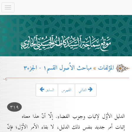
المؤلفات
»
مباحث الاُصول القسم۱ - الجزء۳
التـالـي
الفهرس
السابق
۳۱۹
الدليل الأوّل لإثبات وجوب القضاء. إلّا أنّ هذا معناه
إثبات أمر جديد بنفس ذلك الدليل، لا بقاء الأمر الأوّل؛ فإنّ