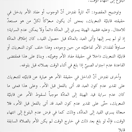
البلوغ إلى انتهاء الوقت.
وتوضيح المقصود: أنّه تارةً نفترض أنّ الوجوب أو مفاد الأمر يدخل في
حقيقته قابليّة التحريك، بمعنى أن يكون محرّكاً لكلّ من هو مستعدّ
للامتثال. وعليه فتقييد الهيئة يسري إلى المادّة دائماً ولا يمكن عدم السراية؛
إذ لو لم يسر إليها وأتى العبد بالمادّة قبل حصول القيد، كان إطلاق المادّة
مساوقاً لفقدان الأمر لفاعليّته من حين وجوده، وهذا خلف كون التحريك أو
قابليّة التحريك داخلا في حقيقة مفاد الأمر وهويّته. وبناءً على هذا فمقتضى
القاعدة عدم اجتزاء الصبيّ إذا بلغ في أثناء الوقت بصلاته قبل بلوغه.
واُخرى نفترض أنّ الداخل في حقيقة الأمر هو عبارة عن قابليّته للتحريك
على تقدير عدم كون العبد قد أتى بالفعل قبل الأمر. وعلى هذا فمتى ما
كان عدم سراية قيد الهيئة إلى المادّة موجباً لسقوط الأمر عن قابليّة
التحريك، حتّى على تقدير عدم كون العبد قد أتى بالفعل قبل الأمر، فلا
محالة يسري القيد إلى المادّة، وذلك كما في فرض عدم البلوغ إلى انتهاء
الوقت، فإنّه لو بلغ بعد ذلك في خارج الوقت لم يكن الأمر بالصلاة السابقة
قابلا