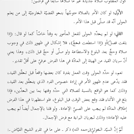
كون المطلوب صلاة جديدة غير ما صلاّها سابقاً في فرضين:
الأوّل:
لو كان الأمر بالصلاة متوجّهاً بنحو القضيّة الخارجيّة إلى من يعلم
المولى أنّه قد صلّى قبل هذا الأمر.
الثاني:
لو لم يحدّد المولى للفعل المأمور به وقتاً خاصّاً كما لو قال: (إذا
بلغت فصلّ)أو (إذا استطعت فحجّ)، فلا إشكال في ظهور ذلك في وجوب
صلاة وحجٍّ بعد البلوغ والاستطاعة ولو صلّى أو حجّ قبل ذلك، وهذا يعني
أنّ سريان القيد من الهيئة إلى المادّة في هذا الفرض عرفيّ على أقلّ تقدير.
نعم، لو حدّد المولى وقت العمل بفترة كان بعضها واقعاً قبل تحقّق القيد،
فقد يدّعى عدم ظهور الأمر في إرادة خصوص الفرد الذي يتحقّق بعد القيد،
وذلك كما هو الواقع بالنسبة للصلاة التي حدّد وقتها بما بين الحدّين، فإذا
بلغ في الأثناء فقد وقع بعض الوقت قبل البلوغ، فلو استظهرنا في هذا الفرض
إطلاق المادّة لم يجب على الصبيّ الإعادة. ولو قلنا بالإجمال أيضاً لم يجب
عليه الإعادة؛ وذلك لجريان البراءة مع فرض الإجمال.
ثُمّ إنّ السيّد الخوئيّ(رحمه الله) ذكر ـ على ما في تقرير الشيخ الفيّاض ـ: