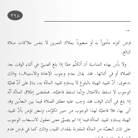
۳۲۸
→
فرض كونه مأموراً به أو محبوباً بملاك التمرين لا بنفس ملاكات صلاة
البالغ.
ولا بأس بهذه المناسبة أن أتكلّم عمّا إذا بلغ الصبيّ في أثناء الوقت بعد
الصلاة أو في أثنائها. فقد يقال بعدم وجوب الإعادة والاستيناف؛ وذلك
بدعوى: أنّ تقييد الهيئة بالبلوغ لا يستلزم تقييد المادّة به، بناءً على أنّ فعليّة
الوجوب لا تسقط بالامتثال وإنّما تسقط فاعليّته. فمقتضى إطلاق المادّة أنّه
إذا بلغ في أثناء الوقت فقد وجب عليه مطلق الصلاة فيما بين الحدّين وقد
أتى بها، فلا فاعليّة لهذا الوجوب من حين تكوّنه، ونحن نؤمن بأنّ تقييد
الهيئة يستلزم تقييد المادّة فيما إذا لم يتصوّر معنى معقول لانسحاب الوجوب
على تلك الحصّة من المادّة المقترنة بفقدان القيد، وذلك كما في فرض عدم