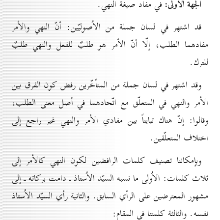
الجهة الاُولى:
في مفاد صيغة النهي.
قد اشتهر في لسان جملة من الاُصوليّين: أنّ النهي والأمر
مفادهما الطلب، إلّا أنّ الأمر هو طلبٌ للفعل والنهي طلبٌ
للترك.
وقد اشتهر في لسان جملة من المتأخّرين رفض كون الفرق بين
الأمر والنهي في المتعلّق مع اتّحادهما في أصل معنى الطلب،
وقالوا: إنّ هناك تبايناً بين مفادي الأمر والنهي غير راجع إلى
اختلاف المتعلّقين.
وبإمكاننا تصنيف كلمات الرافضين لكون النهي كالأمر إلى
ثلاث كلمات: الاُولى ما نسبه السيّد الاُستاذ ـ دامت بركاته ـ إلى
مشهور المعترضين على الرأي السابق. والثانية رأي السيّد الاُستاذ
نفسه. والثالثة كلمتنا في المقام: