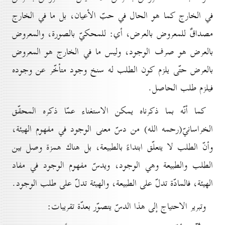
في الخارج كما هو الحال في حبّ الأعيان، بل ما في الخارج
مصداقٌ للمعروض بالعرض، أي: للمحكيّ بالصورة، والمعروض
بالعرض هو صرف الوجود، وليس ما في الخارج هو المعروض
بالعرض حتّى يلزم كون الطلب له سنخ وجود متأخّر عن وجوده
فيلزم طلب الحاصل.
كما أنّه بما ذكرناه يمكن الاستغناء عمّا ذكره المحقّق
الخراسانيّ(رحمه الله) من دسّ معنى الوجود في مفهوم الهيئة،
وأنّ الطلب لا يتعلّق ابتداءً بالطبيعة، بل هناك همزة وصل بين
الطلب والطبيعة وهي الوجود، ويدسّ مفهوم الوجود في مفاد
الهيئة، فالمادّة تدلّ على الطبيعة، والهيئة تدلّ على طلب الوجود.
وتبرير الاحتياج إلى هذا الدسّ يتصوّر بعدّة تقريبات: