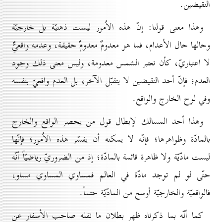
النقيضين.
وهذا معنى قولنا: إنّ هذه الاُمور ليست ذهنيّة بل خارجيّة
وحالها حال الأعدام، فما هو معدومٌ معدومٌ حقيقة، وعدمه واقعيٌّ
لا اعتباريّ، كأن نعتبر الشمس معدومة، وليس معنى ذلك وجود
العدم؛ فإنّ أحد النقيضين لا يتقبّل الآخر، بل العدم واقعيّ بنفسه
وفي لوح الخارج والواقع.
وهذا أحد المسالك لإبطال قول من يحصر الواقع والخارج
بالمادّة وظواهرها؛ فإنّه لا يمكنه أن يفسّر هذه الاُمور؛ فإنّها
ليست مادّيّة ولا ظاهرة قائمة بالمادّة؛ إذ من الضروريّ رياضيّاً أنّه
حتّى لو لم توجد مادّة في العالم فمساوي المساوي مساو،
فالواقعيّة والخارجيّة أوسع من المادّيّة حتماً.
كما أنّه بما ذكرناه ظهر بطلان ما نقله صاحب الأسفار عن