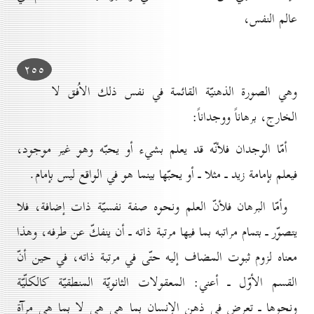
عالم النفس،
۲٥٥
وهي الصورة الذهنيّة القائمة في نفس ذلك الاُفق لا
الخارج، برهاناً ووجداناً:
أمّا الوجدان فلأنّه قد يعلم بشيء أو يحبّه وهو غير موجود،
فيعلم بإمامة زيد ـ مثلا ـ أو يحبّها بينما هو في الواقع ليس بإمام.
وأمّا البرهان فلأنّ العلم ونحوه صفة نفسيّة ذات إضافة، فلا
يتصوّر ـ بتمام مراتبه بما فيها مرتبة ذاته ـ أن ينفكّ عن طرفه، وهذا
معناه لزوم ثبوت المضاف إليه حتّى في مرتبة ذاته، في حين أنّ
القسم الأوّل ـ أعني: المعقولات الثانويّة المنطقيّة كالكلّيّة
ونحوها ـ تعرض في ذهن الإنسان بما هي هي لا بما هي مرآة