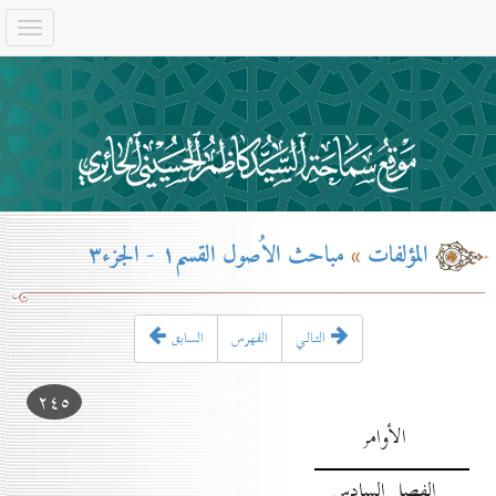
المؤلفات
»
مباحث الاُصول القسم۱ - الجزء۳
التـالـي
الفهرس
السابق
۲٤٥
الأوامر
الفصل السادس