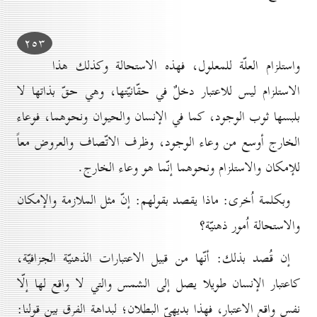
۲٥۳
واستلزام العلّة للمعلول، فهذه الاستحالة وكذلك هذا
الاستلزام ليس للاعتبار دخلٌ في حقّانيّتها، وهي حقّ بذاتها لا
بلبسها ثوب الوجود، كما في الإنسان والحيوان ونحوهما، فوعاء
الخارج أوسع من وعاء الوجود، وظرف الاتّصاف والعروض معاً
للإمكان والاستلزام ونحوهما إنّما هو وعاء الخارج.
وبكلمة اُخرى: ماذا يقصد بقولهم: إنّ مثل الملازمة والإمكان
والاستحالة اُمور ذهنيّة؟
إن قُصد بذلك: أنّها من قبيل الاعتبارات الذهنيّة الجزافيّة،
كاعتبار الإنسان طويلا يصل إلى الشمس والتي لا واقع لها إلّا
نفس واقع الاعتبار، فهذا بديهيّ البطلان؛ لبداهة الفرق بين قولنا: