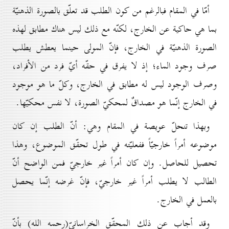
أمّا في المقام فبالرغم من كون الطلب قد تعلّق بالصورة الذهنيّة
بما هي حاكية عن الخارج، لكنّه مع ذلك ليس هناك مطابق لهذه
الصورة الذهنيّة في الخارج، فإنّ المولى حينما يعطش يطلب
صرف وجود الماء؛ إذ لا يفرق في حقّه أيّ فرد من الأفراد،
وصرف الوجود ليس له مطابق في الخارج، وكلّ ما هو موجود
في الخارج إنّما هو مصداقٌ لمحكيّ الصورة، لا نفس محكيّها.
وبهذا تنحلّ عويصة في المقام وهي: أنّ الطلب إن كان
موضوعه أمراً خارجيّاً ففعليّته في طول تحقّق الموضوع، وهذا
تحصيل للحاصل. وإن كان أمراً غير خارجيّ فمن الواضح أنّ
الطالب لا يطلب أمراً غير خارجيّ، فإنّ غرضه إنّما يحصل
بالعمل في الخارج.
وقد أجاب عن ذلك المحقّق الخراسانيّ(رحمه الله) بأنّ