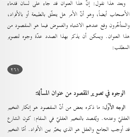
وبعد هذا نقول: إنّ هذا العنوان قد جاء على لسان قدماء
الأصحاب أيضاً، وهو أنّ الأمر هل يتعلّق بالطبيعة أو بالأفراد،
والمتأخّرون وقع عندهم الاشتباه والغموض فيما هو المقصود من
هذا العنوان. ويمكن أن يذكر بهذا الصدد عدّة وجوه لتصوير
المطلب:
۲٦۱
الوجوه في تصوير المقصود من عنوان المسألة:
الوجه الأوّل:
ما ذكره بعض من أنّ المقصود هو إنكار التخيير
العقليّ وعدمه. ويُقصد بالتخيير العقليّ في المقام: كون الشارع
قد أوجب الجامع والعقل هو الذي يخيّر بين الأفراد. أمّا التخيير