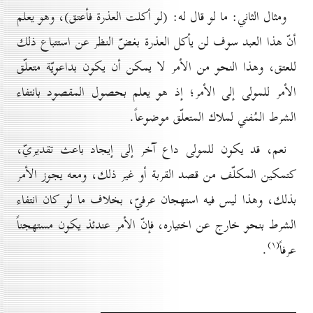
ومثال الثاني: ما لو قال له: (لو أكلت العذرة فأعتق)، وهو يعلم
أنّ هذا العبد سوف لن يأكل العذرة بغضّ النظر عن استتباع ذلك
للعتق، وهذا النحو من الأمر لا يمكن أن يكون بداعويّة متعلّق
الأمر للمولى إلى الأمر؛ إذ هو يعلم بحصول المقصود بانتفاء
الشرط المُفني لملاك المتعلّق موضوعاً.
نعم، قد يكون للمولى داع آخر إلى إيجاد باعث تقديريّ،
كتمكين المكلّف من قصد القربة أو غير ذلك، ومعه يجوز الأمر
بذلك، وهذا ليس فيه استهجان عرفيّ، بخلاف ما لو كان انتفاء
الشرط بنحو خارج عن اختياره، فإنّ الأمر عندئذ يكون مستهجناً
(۱)
عرفاً
.