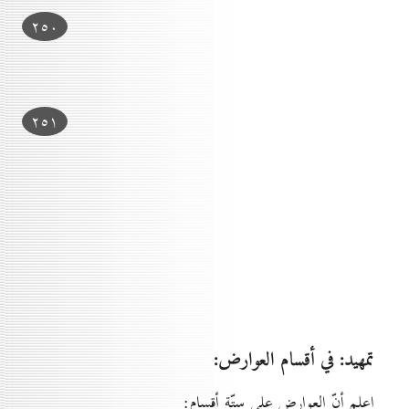
۲٥٠
۲٥۱
تمهيد: في أقسام العوارض:
اعلم أنّ العوارض على ستّة أقسام: