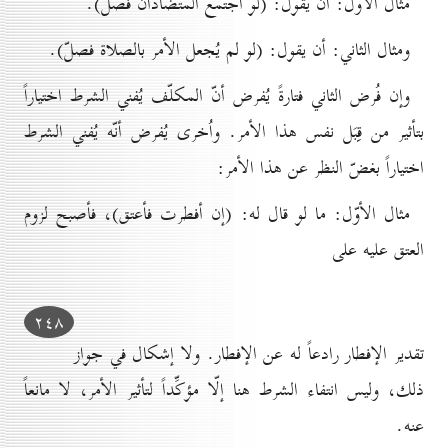
مثال الأوّل: أن يقول: (لو اجتمع المتضادّان فصلّ).
ومثال الثاني: أن يقول: (لو لم يُجعل الأمر بالصلاة فصلّ).
وإن فُرض الثاني فتارةً يُفرض أنّ المكلّف يُفني الشرط اختياراً
بتأثير من قِبَل نفس هذا الأمر. واُخرى يُفرض أنّه يُفني الشرط
اختياراً بغضّ النظر عن هذا الأمر:
مثال الأوّل: ما لو قال له: (إن أفطرت فأعتق)، فأصبح لزوم
العتق عليه على
۲٤۸
تقدير الإفطار رادعاً له عن الإفطار. ولا إشكال في جواز
ذلك، وليس انتفاء الشرط هنا إلّا مؤكِّداً لتأثير الأمر، لا مانعاً
عنه.