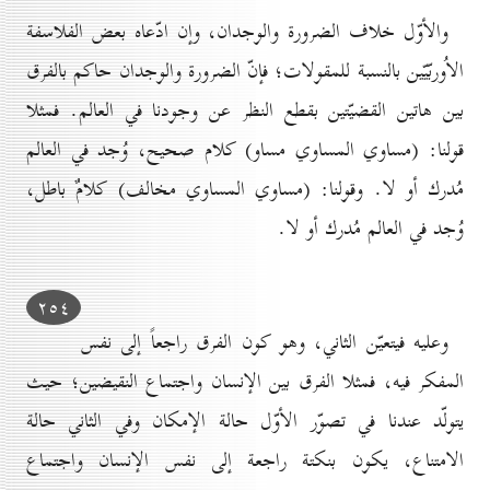
والأوّل خلاف الضرورة والوجدان، وإن ادّعاه بعض الفلاسفة
الاُوربّيّين بالنسبة للمقولات؛ فإنّ الضرورة والوجدان حاكم بالفرق
بين هاتين القضيّتين بقطع النظر عن وجودنا في العالم. فمثلا
قولنا: (مساوي المساوي مساو) كلام صحيح، وُجد في العالم
مُدرك أو لا. وقولنا: (مساوي المساوي مخالف) كلامٌ باطل،
وُجد في العالم مُدرك أو لا.
۲٥٤
وعليه فيتعيّن الثاني، وهو كون الفرق راجعاً إلى نفس
المفكر فيه، فمثلا الفرق بين الإنسان واجتماع النقيضين؛ حيث
يتولّد عندنا في تصوّر الأوّل حالة الإمكان وفي الثاني حالة
الامتناع، يكون بنكتة راجعة إلى نفس الإنسان واجتماع