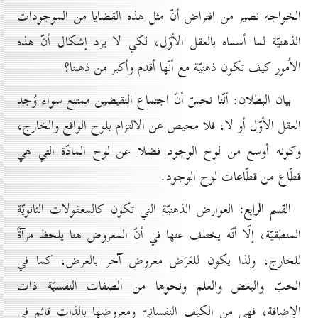
الخواجه نصير من افتراض أنّ مثل هذه القضايا من الموجودات
الذهنيّة لما أسماه بالعقل الأوّل، لكي لا يرد إشكال أنّ هذه
الاُمور كيف تكون ذهنيّة مع أنّها أقدم وأكبر من ذهننا؟
بيان البطلان: أنّنا نحسّ أنّ اجتماع النقيضين ممتنع سواء وُجد
العقل الأوّل أو لا، فلا محيص عن الالتزام بلوح الواقع والخارج،
وكونه أوسع من لوح الوجود فضلا عن لوح المادّة التي هي
قطّاع من قطّاعات لوح الوجود.
القسم الرابع:
العوارض الذهنيّة التي تكون كالمعقولات الثانويّة
المنطقيّة، إلّا أنّه يختلف عنها في أنّ المعروض هنا يلحظ مرآةً
للخارج، ولذا يكون للعَرَض معروض آخر بالعرض، كما في
الحبّ والبغض والعلم ونحوها من الصفات النفسيّة ذات
الإضافة، فهي من الكيف النفسانيّ ومعروضها بالذات قائم في