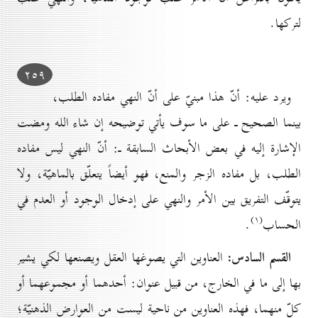
لتركها.
۲٥۹
ويرد عليه: أنّ هذا مبنيّ على أنّ النهي مفاده الطلب،
بينما الصحيح ـ على ما سوف يأتي توضيحه إن شاء الله ومضت
الإشارة إليه في بعض الأبحاث السابقة ـ: أنّ النهي ليس مفاده
الطلب، بل مفاده الزجر والمنع، فهو أيضاً يتعلّق بالماهيّة، ولا
يتوقّف التفريق بين الأمر والنهي على إدخال الوجود أو العدم في
(۱)
الحساب
.
القسم السادس:
العناوين التي يصوغها العقل ويصنعها لكي يشير
بها إلى ما في الخارج، من قبيل عنوان: أحدهما أو مجموعهما أو
كلّ منهما، فهذه العناوين من ناحية ليست من العوارض الذهنيّة؛