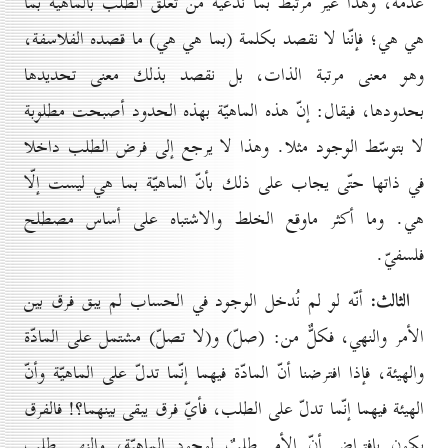
عدمه، وهذا غير مرتبط بما ندّعيه من تعلّق الطلب بالماهيّة بما
هي هي؛ فإنّنا لا نقصد بكلمة (بما هي هي) ما قصده الفلاسفة،
وهو معنى مرتبة الذات، بل نقصد بذلك معنى تحديدها
بحدودها، فيقال: إنّ هذه الماهيّة بهذه الحدود أصبحت مطلوبة
لا بتوسّط الوجود مثلا. وهذا لا يرجع إلى فرض الطلب داخلا
في ذاتها حتّى يجاب على ذلك بأنّ الماهيّة بما هي ليست إلّا
هي. وما أكثر ماوقع الخلط والاشتباه على أساس مصطلح
فلسفيّ.
الثالث:
أنّه لو لم نُدخل الوجود في الحساب لم يبق فرق بين
الأمر والنهي، فكلٌّ من: (صلّ) و(لا تصلّ) مشتمل على المادّة
والهيئة، فإذا افترضنا أنّ المادّة فيهما إنّما تدلّ على الماهيّة وأنّ
الهيئة فيهما إنّما تدلّ على الطلب، فأيّ فرق يبقى بينهما؟! فالفرق
يكون بافتراض أنّ الأمر طلبٌ لوجود الماهيّة، والنهي طلب