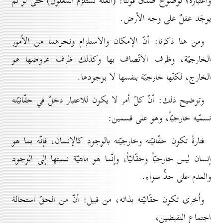
واعتباره؛ لوضوح صدق قولنا: (العلّة تستلزم المعلول) حتّى لو لم
يوجَد عقلٌ على وجه الأرض.
ومن هنا ذكرنا: أنّ الإمكان والاستلزام ونحوهما من الاُمور
الخارجيّة، وظرف الاتّصاف بها وكذلك ظرف عروضها هو
الخارج، لكنّها خارجيّة بنفسها لا بوجودها.
وتوضيح ذلك: أنّ كلّ أمر لا يكون للاعتبار دخلٌ في حقّانيّته
نسمّيه خارجيّاً، وهو على قسمين:
فتارةً تكون حقّانيّته وخارجيّته بالوجود كالإنسان، فإنّه بما هو
إنسان ليس خارجيّاً وحقّانيّاً، وإنّما هو ماهيّة نسبتها إلى الوجود
والعدم على حدٍّ سواء.
واُخرى تكون حقّانيّته بذاته، من قبيل: أنّ من الحقّ استحالة
اجتماع النقيضين،