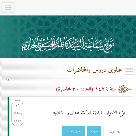
عناوين دروس والمحاضرات
سنة ۱٤۲۹ (العدد: ۳٠ محاضرة)
۲۹
تنوّع الأدوار القياديّة للأئمّة «عليهم السّلام»
رمضان
۱٤۲۹