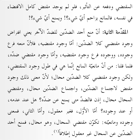
المقتضي ودفعه عن التأثير، فلو لم يوجد مقتض كامل الاقتضاء
في نفسه، فالمانع يزاحم أيّ شيء؟! ويمنع أيّ شيء؟!
المقدّمة الثانية:
أنّ منع أحد الضدّين للضدّ الآخر يعني افتراض
وجود مقتضيي كلا الضدّين: أمّا وجود مقتضيه، فلأنّ منعه فرع
وجوده، ووجوده فرع وجود مقتضيه، وأمّا وجود مقتضي ضدّه،
فلما قلنا: من أنّ مانعيّة المانع إنّما هي في طول وجود المقتضي،
ولكن وجود مقتضيي كلا الضدّين محال؛ لأنّ معنى ذلك وجود
مقتض لاجتماع الضدّين، واجتماع الضدّين محال، ومقتضي
المحال محال، إذن فالضدّ متى يمنع عن ضدّه؟ هل عند عدمه،
أو عند وجوده؟ أمّا الأوّل، فغير معقول، وأمّا الثاني، فمعنى
وجوده ومانعيّته: تكوّن مقتضي المحال، وهو محال، فمنع أحد
(۱)
الضدّين عن المحال غير معقول إطلاقاً
.