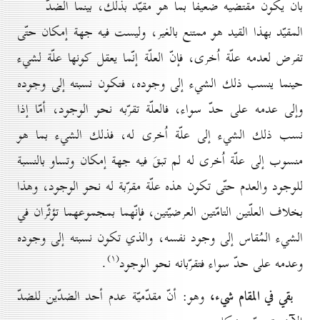
بأن يكون مقتضيه ضعيفاً بما هو مقيّد بذلك، بينما الضدّ
المقيّد بهذا القيد هو ممتنع بالغير، وليست فيه جهة إمكان حتّى
تفرض لعدمه علّة اُخرى، فإنّ العلّة إنّما يعقل كونها علّة لشيء
حينما ينسب ذلك الشيء إلى وجوده، فتكون نسبته إلى وجوده
وإلى عدمه على حدّ سواء، فالعلّة تقرّبه نحو الوجود، أمّا إذا
نسب ذلك الشيء إلى علّة اُخرى له، فذلك الشيء بما هو
منسوب إلى علّة اُخرى له لم تبقَ فيه جهة إمكان وتساو بالنسبة
للوجود والعدم حتّى تكون هذه علّة مقرّبة له نحو الوجود، وهذا
بخلاف العلّتين التامّتين العرضيّتين، فإنّهما بمجموعهما تؤثّران في
الشيء المُقاس إلى وجود نفسه، والذي تكون نسبته إلى وجوده
(۱)
وعدمه على حدّ سواء فتقرّبانه نحو الوجود
.
بقي في المقام شيء،
وهو: أنّ مقدّميّة عدم أحد الضدّين للضدّ