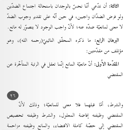
الثالثة:
أن ندّعي أنّنا نحسّ بالوجدان باستحالة اجتماع الضدّين
ولو فرض الضدّان واجبين، في حين أنّه على تقدير وجوب الضدّ
لا معنى لمانعيّة ضدّه عنه؛ لأنّ واجب الوجود لا يتصوّر له مانع.
البرهان الرابع:
ما ذكره المحقّق النائينيّ(رحمه الله)، وهو
مؤتلف من مقدّمتين:
المقدّمة الاُولى:
أنّ مانعيّة المانع إنّما تعقل في الرتبة المتأخّرة عن
المقتضي
۲٦
والشرط، أمّا قبلهما فلا معنى للمانعيّة؛ وذلك لأنّ
المقتضي وظيفته إفاضة المعلول، والشرط وظيفته تحصيص
المقتضي إلى حصّة كاملة الاقتضاء، والمانع وظيفته مزاحمة