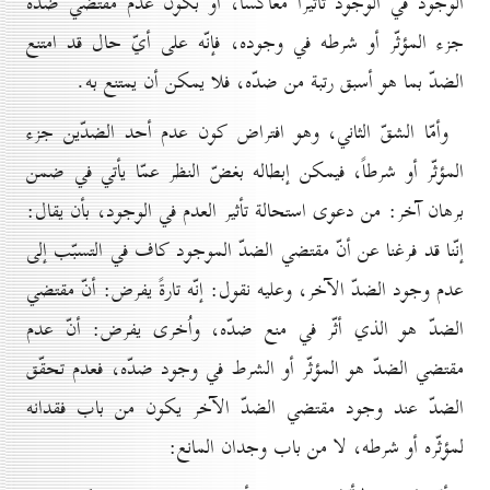
الوجود في الوجود تأثيراً معاكساً، أو بكون عدم مقتضي ضدّه
جزء المؤثّر أو شرطه في وجوده، فإنّه على أيّ حال قد امتنع
الضدّ بما هو أسبق رتبة من ضدّه، فلا يمكن أن يمتنع به.
وأمّا الشقّ الثاني، وهو افتراض كون عدم أحد الضدّين جزء
المؤثّر أو شرطاً، فيمكن إبطاله بغضّ النظر عمّا يأتي في ضمن
برهان آخر: من دعوى استحالة تأثير العدم في الوجود، بأن يقال:
إنّنا قد فرغنا عن أنّ مقتضي الضدّ الموجود كاف في التسبّب إلى
عدم وجود الضدّ الآخر، وعليه نقول: إنّه تارةً يفرض: أنّ مقتضي
الضدّ هو الذي أثّر في منع ضدّه، واُخرى يفرض: أنّ عدم
مقتضي الضدّ هو المؤثّر أو الشرط في وجود ضدّه، فعدم تحقّق
الضدّ عند وجود مقتضي الضدّ الآخر يكون من باب فقدانه
لمؤثّره أو شرطه، لا من باب وجدان المانع: