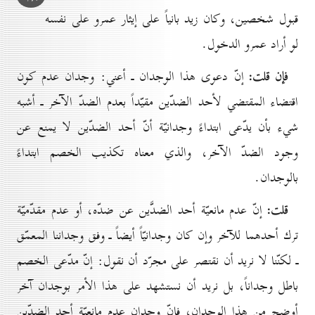
قبول شخصين، وكان زيد بانياً على إيثار عمرو على نفسه
لو أراد عمرو الدخول.
فإن قلت:
إنّ دعوى هذا الوجدان ـ أعني: وجدان عدم كون
اقتضاء المقتضي لأحد الضدّين مقيّداً بعدم الضدّ الآخر ـ أشبه
شيء بأن يدّعى ابتداءً وجدانيّة أنّ أحد الضدّين لا يمنع عن
وجود الضدّ الآخر، والذي معناه تكذيب الخصم ابتداءً
بالوجدان.
قلت:
إنّ عدم مانعيّة أحد الضدَّين عن ضدّه، أو عدم مقدّميّة
ترك أحدهما للآخر وإن كان وجدانيّاً أيضاً ـ وفق وجداننا المعمّق
ـ لكنّنا لا نريد أن نقتصر على مجرّد أن نقول: إنّ مدّعى الخصم
باطل وجداناً، بل نريد أن نستشهد على هذا الأمر بوجدان آخر
أوضح من هذا الوجدان، فإنّ وجدان عدم مانعيّة أحد الضدّين