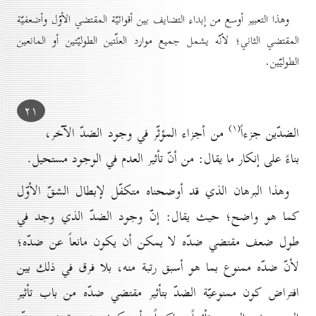
وهذا التعبير أوسع من إبداء التضايف بين أقوائيّة المقتضي الأوّل وأضعفيّة
المقتضي الثاني؛ لأنّه يشمل جميع موارد العلّتين الطوليّتين أو المانعين
الطوليّين.
۲۱
(۱)
الضدّين جزءاً
من أجزاء المؤثّر في وجود الضدّ الآخر،
بناءً على إنكار ما يقال: من أنّ تأثير العدم في الوجود مستحيل.
وهذا البرهان الذي قد أوضحناه متكفّل لإبطال الشقّ الأوّل
كما هو واضح؛ حيث يقال: إنّ وجود الضدّ الذي وجد في
طول ضعف مقتضي ضدّه لا يمكن أن يكون مانعاً عن ضدّه؛
لأنّ ضدّه ممنوع بما هو أسبق رتبة منه، بلا فرق في ذلك بين
افتراض كون ممنوعيّة الضدّ بتأثير مقتضي ضدّه من باب تأثير