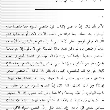
→
الآخر بأن يقال: إنّ ما مضى لإثبات كون مقتضي السواد مثلا مقتضياً لعدم
البياض، بعد حمله ـ بما عرفته من حساب الاحتمالات، أو بوجدانيّة عدم
تأثير العدم في الوجود ـ على أنّ مقتضي السواد مانع عن البياض، لا أنّ عدمه
شرط أو مقتض له، لم يكن يثبت فعليّة المانعيّة التي لا تكون إلّا مع تماميّة
المقتضي والشرط، وإنّما كان يثبت قوّة المانعيّة، أي: اقتضاء المنع في نفسه
بغضّ النظر عن أنّه لو لم يتمّ المقتضي لم تصل النوبة إلى المنع. وهذه القوّة
ثابتة حتّى مع فقد المقتضي، كيف وقد يتّفق بلا إشكال أنّ مقتضي البياض
مثلا غير موجود، فهل مقتضي السواد حينئذ يسقط عن اقتضاء عدم البياض
نهائيّاً؟ ولو كان كذلك، قلنا مثلا: إنّ اقتضاءه للسواد هل هو مطلق من
ناحية البياض، أو مقيّد بعدمه؟ وكلاهما باطل كما مضى، إذن فلا محيص
عن أن يقال في مثل ذلك بالاقتضاء الشأنيّ لعدم البياض، والمانعيّة الشأنيّة
للبياض بمعنى قوّة المنع. وإن شئت فقل: إنّ مقتضي السواد الأقوى من