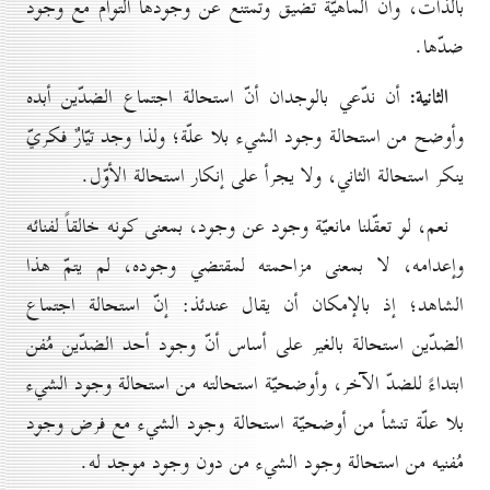
بالذات، وأنّ الماهيّة تضيق وتمتنع عن وجودها التوأم مع وجود
ضدّها.
الثانية:
أن ندّعي بالوجدان أنّ استحالة اجتماع الضدّين أبده
وأوضح من استحالة وجود الشيء بلا علّة؛ ولذا وجد تيّارٌ فكريّ
ينكر استحالة الثاني، ولا يجرأ على إنكار استحالة الأوّل.
نعم، لو تعقّلنا مانعيّة وجود عن وجود، بمعنى كونه خالقاً لفنائه
وإعدامه، لا بمعنى مزاحمته لمقتضي وجوده، لم يتمّ هذا
الشاهد؛ إذ بالإمكان أن يقال عندئذ: إنّ استحالة اجتماع
الضدّين استحالة بالغير على أساس أنّ وجود أحد الضدّين مُفن
ابتداءً للضدّ الآخر، وأوضحيّة استحالته من استحالة وجود الشيء
بلا علّة تنشأ من أوضحيّة استحالة وجود الشيء مع فرض وجود
مُفنيه من استحالة وجود الشيء من دون وجود موجد له.