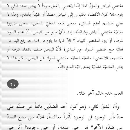
مقتضي البياض والمؤثّر فعلا إنّما يقتضي بالفعل سواداً لا بياض معه، لكي لا
يلزم مثلا كون الاقتضاء بالقياس إلى البياض مطلقاً أو مقيّداً بالعدم، وهذا لا
يعني اقتضاءه لعدم البياض، بمعنى منعه الفعليّ للبياض، بمعنى ضرورة
تماميّة مقتضي البياض وشرائطه، إذن فأيّ مانع من افتراض: أنّ عدم السواد
شرط، أو جزء المقتضي للبياض؟ فإنّ غاية ما يلزم من ذلك هو رفع اليد عن
فعليّة منع مقتضي السواد عن البياض؛ لأنّ البياض منتف بانتفاء شرطه أو
مقتضيه، فلا معنى للمانعيّة الفعليّة لمقتضي السواد عن البياض، لكن هذا لا
ينافي المانعيّة الشأنيّة بمعنى قوّة المنع ذاتاً.
۲٤
العالم عدم عالم آخر مثلا.
وأمّا الشقّ الثاني، وهو كون أحد الضدّين مانعاً عن ضدّه على
حدّ تأثير الوجود في الوجود تأثيراً معاكساً، فلأنّه متى يمنع الضدّ
عن ضدّه الآخر؟ هل حين عدمه، أو حين وجوده؟ أمّا حين