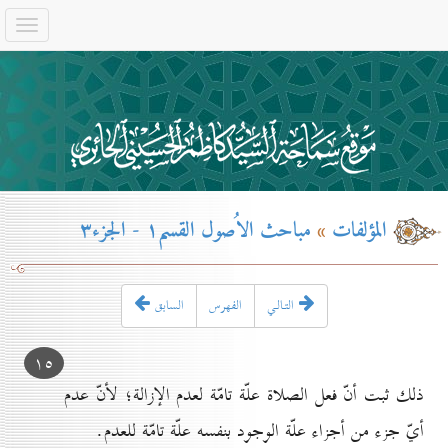
المؤلفات
»
مباحث الاُصول القسم۱ - الجزء۳
التـالـي
الفهرس
السابق
۱٥
ذلك ثبت أنّ فعل الصلاة علّة تامّة لعدم الإزالة؛ لأنّ عدم
أيّ جزء من أجزاء علّة الوجود بنفسه علّة تامّة للعدم.