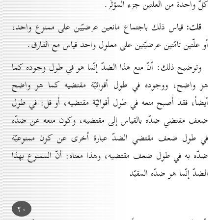
كلّ واحدة من العلّتين جزء المؤثّر.
قلت:
قياس ذلك باجتماع مانعين عرضيّين على ممنوع واحد،
أو علّتين تامّتين عرضيّتين على معلول واحد قياس مع الفارق.
وتوضيح ذلك: أنّ منع هذا الضدّ إنّما هو في طول وجوده كما
هو واضح، ووجوده في طول أقوائيّة مقتضيه كما هو واضح
أيضاً، فقد أصبح منعه في طول أقوائيّة مقتضيه، أو قل: في طول
ضعف مقتضي ضدّه بالقياس إلى مقتضيه، وكون منعه عن ضدّه
في طول ضعف مقتضي الضدّ عبارة اُخرى عن كون ممنوعيّة
ضدّه به في طول ضعف مقتضيه، وهذا معناه: أنّ الممنوع بهذا
الضدّ إنّما هو ضدّه المقيّد
۲٠