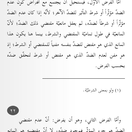
أمّا الفرض الأوّل، فيستحيل أن يجتمع مع افتراض كون عدم
الضدّ مؤثّراً أو شرط التأثير للضدّ الآخر؛ لأنّه إذا كان عدم الضدّ
مؤثّراً أو شرطاً لضدّه، لم يعقل مانعيّة مقتضي ذلك الضدّ؛ لأنّ
المانعيّة في طول تماميّة المقتضي والشرط، بينما هنا يكون هذا
المانع الذي هو مقتض للضدّ بنفسه مفنياً للمقتضي أو الشرط؛ إذ
هو مفن لعدم الضدّ الذي هو مقتض أو شرط لتحقّق ضدّه
بحسب الفرض.
(۱) ولو بمعنى الشرطيّة.
۲۲
وأمّا الفرض الثاني، وهو أن يفرض: أنّ عدم مقتضي
الضدّ هو جزء المؤثّر فيوجود ضدّه، لا أنّ مقتضيه هو المانع