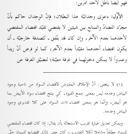
فهو أيضاً باطل لأحد أمرين:
الأوّل:
دعوى وجدانيّة هذا البطلان؛ فإنّ الوجدان حاكم بأنّ
مجرّد التضادّ والتمانع بين شيئين لا يقتضي تقيّد اقتضاء المقتضي
لأحدهما بعدم الآخر، وإن كان قد يتّفق ـ كصدفة خارجيّة ـ أن
يكون اقتضاء أحدهما مقيّداً بعدم الآخر، كما لو فرض أنّ زيداً
وعمرواً لا يمكن دخولهما في غرفة معيّنة؛ لتضيّق الغرفة عن
(۱) لا يخفى: أنّ الإطلاق المفترض لاقتضاء السواد من ناحية وجود
البياض وعدمه ليس بمعنى جمع القيود، كي ينتج اقتضاء سواد الأبيض بما
هو أبيض، وإنّما هو بمعنى اقتضاء ذات السواد على كلا تقديري وجود
البياض وعدمه.
ويمكن تعديل عبارة تقريب الاستحالة بأن يقال: إذا كان اقتضاء المقتضي
للسواد مطلقاً وشاملا لكلا التقديرين، كان معنى ذلك اقتضاءه للسواد حتّى