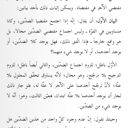
مقتضي الآخر في مقتضاه. ويمكن إثبات ذلك بأحد بيانين:
البيان الأوّل:
أن يقال: إنّه إذا اجتمع مقتضيا الضدّين، وكانا
متساويين في القوّة ـ وليس اجتماع مقتضيي الضدّين محالا، بل
هو واقع خارجاً ـ فإذا اتّفق ذلك، فهل يوجد كلا الضدّين، أو
يوجد أحدهما، أو لا يوجد شيء منهما؟
الأوّل باطل؛ للزوم اجتماع الضدّين، والثاني أيضاً باطل؛ للزوم
الترجيح بلا مرجّح، وهو محال؛ لأنّه يساوق تحقّق المعلول بلا
علّة؛ لأنّ ترجّح أحدهما على الآخر لا علّة له، فلو جاز ذلك
لجاز أن يوجد أحدهما بلا علّة ابتداءً، فتعيّن الثالث، وهو: أنّه لا
يوجد شيء من الضدّين.
وحينئذ نقول: إنّ عدم وجود كلّ واحد من هذين الضدّين هل