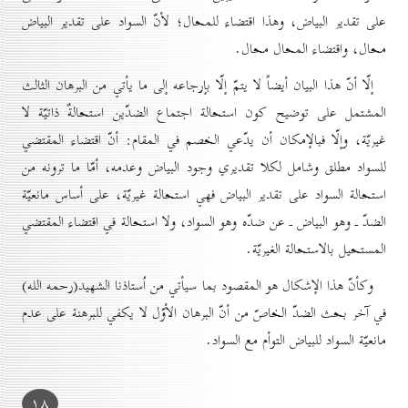
على تقدير البياض، وهذا اقتضاء للمحال؛ لأنّ السواد على تقدير البياض
محال، واقتضاء المحال محال.
إلّا أنّ هذا البيان أيضاً لا يتمّ إلّا بإرجاعه إلى ما يأتي من البرهان الثالث
المشتمل على توضيح كون استحالة اجتماع الضدّين استحالةٌ ذاتيّة لا
غيريّة، وإلّا فبالإمكان أن يدّعي الخصم في المقام: أنّ اقتضاء المقتضي
للسواد مطلق وشامل لكلا تقديري وجود البياض وعدمه، أمّا ما ترونه من
استحالة السواد على تقدير البياض فهي استحالة غيريّة، على أساس مانعيّة
الضدّ ـ وهو البياض ـ عن ضدّه وهو السواد، ولا استحالة في اقتضاء المقتضي
المستحيل بالاستحالة الغيريّة.
وكأنّ هذا الإشكال هو المقصود بما سيأتي من اُستاذنا الشهيد(رحمه الله)
في آخر بحث الضدّ الخاصّ من أنّ البرهان الأوّل لا يكفي للبرهنة على عدم
مانعيّة السواد للبياض التوأم مع السواد.
۱۸