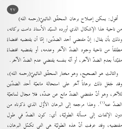
۲۷
أقول: يمكن إصلاح برهان المحقّق النائينيّ(رحمه الله)
من ناحية هذا الإشكال الذي أورده السيّد الاُستاذ دامت بركاته،
وذلك بأن يقال: إنّ مقتضي أحد الضدّين: إمّا أن يقتضيه اقتضاءً
مطلقاً من ناحية وجود الضدّ الآخر وعدمه، أو يقتضيه اقتضاءً
مقيّداً بعدم الضدّ الآخر، أو أنّه بنفسه يقتضي عدم الضدّ الآخر.
والثالث هو الصحيح، وهو مختار المحقّق النائينيّ(رحمه الله)،
وقد جَعَل ذلك برهاناً آخر على استحالة مانعيّة أحد الضدّين
للآخر، وهو أنّ مقتضي الضدّ مانع عن ضدّه، فلا مجال لمانعيّة
(۱)
الضدّ عنه
. وهذا مرجعه إلى البرهان الأوّل الذي ذكرناه من
دون الإلفات إلى مسألة الطوليّة، أي: كون الضدّ في طول
مقتضيه، وقد عرفت أنّ هذه الطوليّة هي التي تكمّل البرهان،