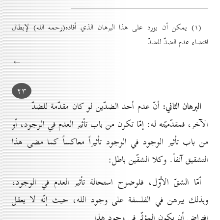
(۱) يمكن أن يورد على هذا البرهان الذي أفاده(رحمه الله) لإبطال
اقتضاء عدم الضدّ للضدّ
←
۲۳
البرهان الثاني:
أنّ عدم أحد الضدّين لو كان مقدّمة للضدّ
الآخر، فمقدّميّته له: إمّا تكون من باب تأثير العدم في الوجود، أو
من باب تأثير الوجود في الوجود تأثيراً معاكساً كما مضى هذا
التشقيق آنفاً. وكلا الشقّين باطل:
أمّا الشقّ الأوّل، فلوضوح استحالة تأثير العدم في الوجود،
وبذلك يبرهن في الفلسفة على وجود الله، حيث إنّه لا يعقل
افتراض أن يكون المؤثّر في وجود هذا