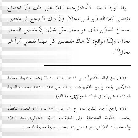
وقد أورد السيّد الاُستاذ(رحمه الله) على ذلك بأنّ اجتماع
مقتضيي كلا الضدّين ليس محالا، فإنّ ذلك لا يرجع إلى مقتضي
اجتماع الضدّين الذي هو محال حتّى يقال: إنّ مقتضي المحال
محال، وإنّما الواقع: أنّ هناك مقتضيين كلّ منهما يقتضي أمراً غير
(۲)
محال
.
(۱) راجع فوائد الاُصول، ج ۱، ص ۳٠۷ ـ ۳٠۸ بحسب طبعة جماعة
المدرّسين بقم، وأجود التقريرات، ج ۱، ص ۲٥٥ ـ ۲٥٦ بحسب الطبعة
المشتملة على تعليق السيّد الخوئيّ(رحمه الله).
(۲) راجع أجود التقريرات، ج ۱، ص ۲٥٥ ـ ۲٥٦، تحت الخطّ،
بحسب الطبعة المشتملة على تعليقات السيّد الخوئيّ(رحمه الله)،
والمحاضرات للفيّاض، ج ۳، ص ۱٤ بحسب طبعة مطبعة النجف.