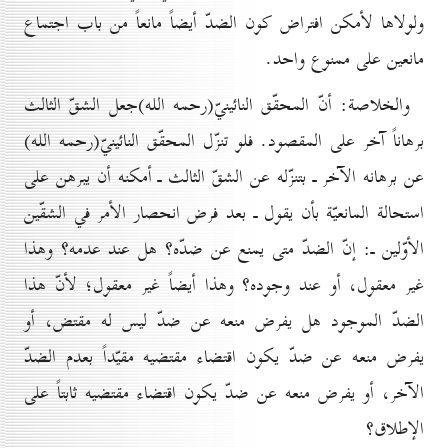
ولولاها لأمكن افتراض كون الضدّ أيضاً مانعاً من باب اجتماع
مانعين على ممنوع واحد.
والخلاصة: أنّ المحقّق النائينيّ(رحمه الله)جعل الشقّ الثالث
برهاناً آخر على المقصود. فلو تنزّل المحقّق النائينيّ(رحمه الله)
عن برهانه الآخر ـ بتنزّله عن الشقّ الثالث ـ أمكنه أن يبرهن على
استحالة المانعيّة بأن يقول ـ بعد فرض انحصار الأمر في الشقّين
الأوّلين ـ: إنّ الضدّ متى يمنع عن ضدّه؟ هل عند عدمه؟ وهذا
غير معقول، أو عند وجوده؟ وهذا أيضاً غير معقول؛ لأنّ هذا
الضدّ الموجود هل يفرض منعه عن ضدّ ليس له مقتض، أو
يفرض منعه عن ضدّ يكون اقتضاء مقتضيه مقيّداً بعدم الضدّ
الآخر، أو يفرض منعه عن ضدّ يكون اقتضاء مقتضيه ثابتاً على
الإطلاق؟