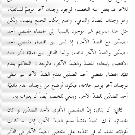
للآخر قد يغفل عنه الخصم؛ لوجود وجدان آخر موهِمٌ للمانعيّة،
وهو وجدان التضادّ والتنافي، وعدم إمكان الجمع بينهما، ولكن
مثل هذا الموهِم غير موجود بالنسبة إلى اقتضاء مقتضي أحد
الضدّين مع الضدّ الآخر؛ إذ ليس بين اقتضاء مقتضي أحد
الضدّين والضدّ الآخر تناف، وإنّما التنافي بين فعليّة تأثير ذاك
الاقتضاء بإيجاده للضدّ والضدّ الآخر، فالوجدان الحاكم بعدم
تقيّد اقتضاء مقتضي أحد الضدّين بعدم الضدّ الآخر غير مبتلى
بوجدان آخر يوهم خلافه، فيكون أوضح من وجدان عدم مانعيّة
أحد الضدّين للضدّ الآخر، وينبغي للخصم أيضاً أن يعترف به.
الثاني:
أن يقال: إنّ المقتضي الأقوى لأحد الضدّين لو كان
اقتضاؤه لذلك الضدّ مقيّداً بعدم الضدّ الآخر، إذن لما كانت
أقوائيّته تشفع له في تقدّمه على مقتضي الضدّ الآخر في التأثير