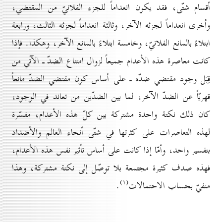
أقسام شتّى، فقد يكون انعداماً للجزء الفلانيّ من المقتضي،
واُخرى انعداماً لجزئه الآخر، وثالثة انعداماً لجزئه الثالث، ورابعة
ابتلاءً بالمانع الفلانيّ، وخامسة ابتلاءً بالمانع الآخر، وهكذا. فإذا
كانت معاصرة هذه الأعدام جميعاً لزوال امتناع الضدّ ـ الآتي من
قِبَل وجود مقتضي ضدّه ـ على أساس كون مقتضي الضدّ مانعاً
قهريّاً عن الضدّ الآخر، لما بين الضدّين من تعاند في الوجود،
كان ذلك نكتة واحدة مشتركة بين كلّ هذه الأعدام، مفسّرة
لهذه التعاصرات على كثرتها في شتّى أنحاء العالم والأضداد
بتفسير واحد، وأمّا إذا كانت على أساس تأثير نفس هذه الأعدام،
فهذه صدف كثيرة مجتمعة بلا توصّل إلى نكتة مشتركة، وهذا
(۱)
منفيّ بحساب الاحتمالات
.