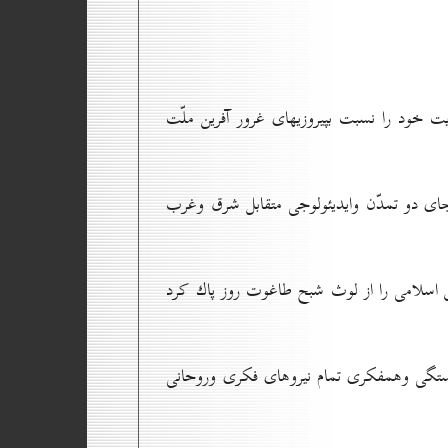
يت خود را نسبت بپيروزيهاى غرور آفرين ملّت
ى دو تمدّن وايديئولوجى متقابل شرق وغرب
 اسلامى را از لوث شبح طاغوت روز پاك كرد
ستگى وهمفكرى تمام نيروهاى فكرى وروحانى