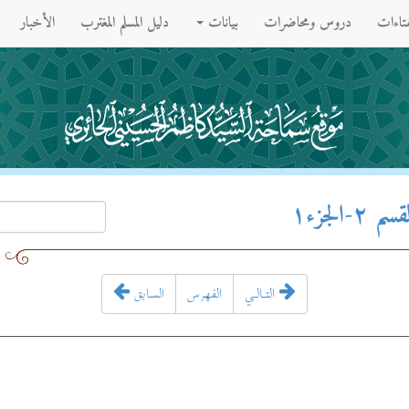
فتاءات
دروس ومحاضرات
بيانات
دليل المسلم المغترب
الأخبار
لجزء۱
التـالـي
الفهرس
السابق