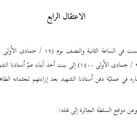
الاعتقال الرابع
الأربعاء بعد نصف الليل المصادف (۲۳ / جمادى الاُولى ۱٤٠٠) إلى ب
 عمليّة دفن اُستاذنا الشهيد بعد إراءتهم لجثمانه الطاه
ن دوافع السلطة الجائرة إلى قتله: