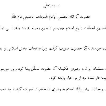
بسمه تعالى
حضرت آية الله العظمى الإمام المجاهد الخمينى دام ظلّه
ترين لحظات تاريخ اسلام مينويسم تا بدين وسيله اعتماد واعتزاز بى نها
رى خردمندانه آن حضرت صورت گرفت وبرنامه نجات بخش اسلامى را بجا
سلمان ايران به رهبرى حكيمانه آن حضرت تحقّق پيدا كرد واين سرزمين
 دار شده بود از نو احياء وزنده كرد.
 روحانيّت بيدار وآزاد اسلام به رهبرى آن حضرت صورت گرفت وبا همب