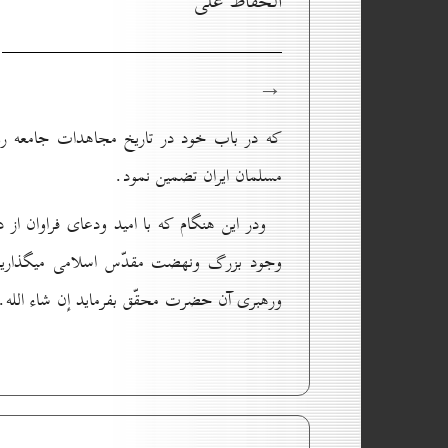
الحفاظ على
→
كه در باب خود در تاريخ مجاهدات جامعه ر
مسلمان ايران تضمين نمود.
ودر اين هنگام كه با اميد ودعاى فراوان 
وجود بزرگ ونهضت مقدّس اسلامى ميگذاريم وا
ورهبرى آن حضرت محقّق بفرمايد إن شاء الله.