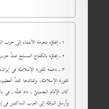
۱ ـ إفتاؤه بحرمة الانتماء إلى حزب البعث العميل.
۲ ـ إفتاؤه بالكفاح المسلح ضدّ حزب البعث الكافر.
۳ ـ دعمه للثورة الإسلاميّة في إيران
للثورة الإسلاميّة، ولقائدها الفذّ العظي
كان الإمام الخمينيّ ـ دام ظلّه ـ في بار
وأرسل البرقيّة إلى العرب الساكنين في إي