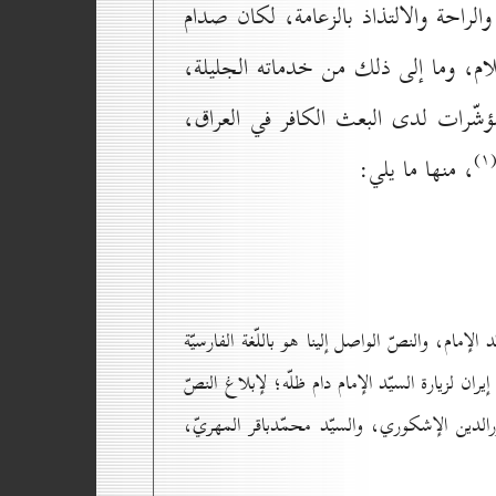
الراحة والالتذاذ بالزعامة، لكان صدام
لام، وما إلى ذلك من خدماته الجليلة،
ّرات لدى البعث الكافر في العراق،
(۱
، منها ما يلي:
لإمام، والنصّ الواصل إلينا هو باللّغة الفارسيّة
ران لزيارة السيّد الإمام دام ظلّه؛ لإبلاغ النصّ
نورالدين الإشكوري، والسيّد محمّدباقر المهريّ،