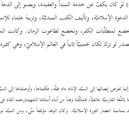
ه) لو كان يكفّ عن خدمة المبدأ والعقيدة، ويصبو إلى الدعة و
وة الإسلاميّة، وتأليف الكتب المبدئيّة، وتربية علماء للإس
خضع لمتطلّبات الكفر، وتخضع لطاغوت الزمان. وكانت المؤش
)
در لو ترك لكان خمينيّاً ثانياً في العالم الإسلاميّ، وهي كثيرة
ينا لغرض إيصالها إلى السيّد الإمام دام ظلّه، فكتبناها، وأوصلناها إلى السيّد ا
لفارسيّة هاتفيّاً، فشكّلنا وفداً من أبناء اُستاذنا الشهيد(رحمه الله) فى إي
د بمناسبة انتصار الثورة الإسلاميّة. وكان الوفد مؤتلفاً منّى، ومن السيّد 