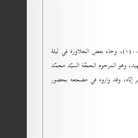
اعتقل (رحمه الله) بعد ظهر يوم السبت في الساعة الثانية والنصف يوم (۱۹ / جمادى الاُولى ۱٤٠٠)، وجاء بعض الجلاوزة في ليلة
يت أحد أبناء عمّ اُستاذنا الشهيد، وهو المرحوم الحجّة السيّد محمّد
ر إيّاه، وقد واروه في مضجعه بحضور