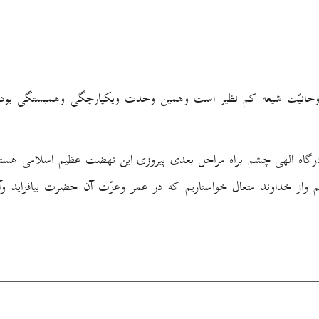
وحانيّت شيعه كم نظير است وهمين وحدت ويكپارچگى وهمبستگى بود كه
از درگاه الهى چشم براه مراحل بعدى پيروزى اين نهضت عظيم اسلامى هس
ز خداوند متعال خواستاريم كه در عمر وعزّت آن حضرت بيافزايد وآرز