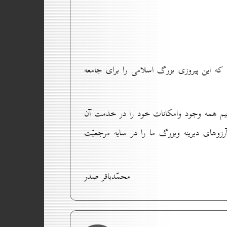
 اين پيروزى بزرگ اسلامى را براى جامعه
تيم همه وجود وامكانات خود را در خدمت آن
وهاى ديرينه وبزرگ ما را در سايه مرجعيّت
محمّدباقر صدر