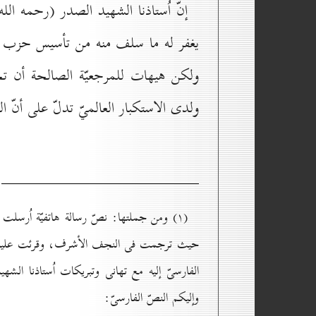
إنّ اُستاذنا الشهيد الصدر (رحمه الل
يغفر له ما سلف منه من تأسيس حزب الدع
ولكن هيهات للمرجعيّة الصالحة أن ت
ولدى الاستكبار العالميّ تدلّ على أنّ الص
(۱) ومن جملتها: نصّ رسالة هاتفيّة اُرسلت إل
حيث ترجمت فى النجف الأشرف، وقرئت علينا باللّغة ا
الفارسىّ إليه مع تهانى وتبريكات اُستاذنا الشهي
وإليكم النصّ الفارسىّ: