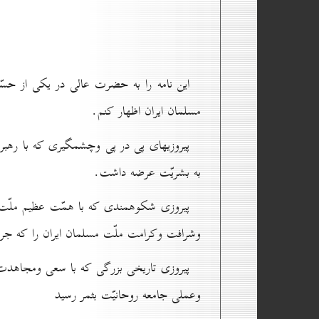
اين نامه را به حضرت عالى در يكى از حسّاس
مسلمان ايران اظهار كنم.
پيروزيهاى پى در پى وچشمگيرى كه با رهب
به بشريّت عرضه داشت.
پيروزى شكوهمندى كه با همّت عظيم ملّت م
وشرافت وكرامت ملّت مسلمان ايران را كه جريحه
پيروزى تاريخى بزرگى كه با سعى ومجاهدت
وعملى جامعه روحانيّت بثمر رسيد