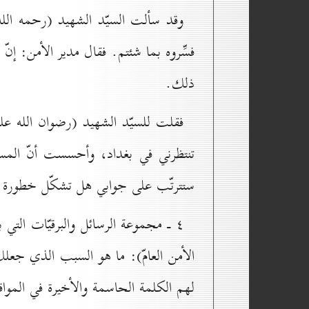
وقد سألت السيّد الشهيد (رحمه الل
فسِّروه بما شئتم. فقال مدير الأمن: إنّ 
ذلك.
فقلت للسيّد الشهيد (رضوان الله علي
تنتظرني في بغداد، وأحسست أنّ المسؤ
ستترتّب على جوابي هل تشكّل خطورة عل
٤ ـ مجموعة الرسائل والبرقيّات التي 
الأمن العامّ): ما هو السبب الذي جعلك
لهم الكلمة الحاسمة والأخيرة في المواق