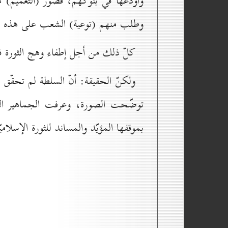
وأودعها في بنوكهم، فصوّر (التعميم) هذ
وطلب منهم (توعية) الشعب على هذه ا
كلّ ذلك من أجل إطفاء وهج الثورة
ولكنّ الحقيقة: أنّ السلطة لم تحقّق 
توضّحت الصورة، وعرفت الجماهير المو
بموقفها المؤيّد والمساند للثورة الإسلاميّ