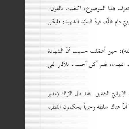
 تعرف هذا الموضوع، اكتفيت بالقول:
يّ دام ظلّه، فردّ السيّد الشهيد: فليكن
الله): حين اُعتقلت حسبت أنّ الشهادة
د انتهت، فلم أكن أحسب للآثار التي
لإيرانيّ الشقيق. فقد قال البّراك (مدير
 أنّ هناك سلطة وحزباً يحكمون القطر،