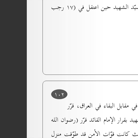
ولا اُريد أن اُجيب عن ذلك إلّا بمضمون بعض مجريات التحقيق والاستجواب الذي اُجري مع السيّد الشهيد حين اعتقل في (۱۷ رجب
۱٠۲
 مقابل البقاء في العراق، قرّر
 بقرار الإمام القائد قرّر (رضوان الله
 حيث كانت قوّات الأمن قد طوّقت منزل