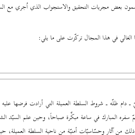
لغالي في هذا المجال تركّزت على ما يلي:
 ـ دام ظلّه ـ شروط السلطة العميلة التي أرادت فرضها عليه في
سفره المبارك في ساعة مبكِّرة صباحاً، وحين علم السيّد الشهيد
ى ذلك من آثار وحسّاسيّات أمنيّة من ناحية السلطة العميلة،