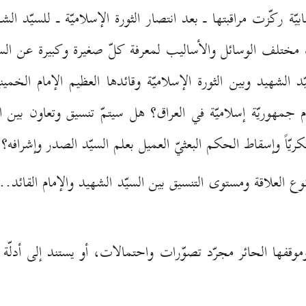
ابيّة ركّزت مراقبتها ـ بعد انتصار الثورة الإسلاميّة ـ للسيّد ا
ختلف الوسائل والأساليب لمعرفة كلّ صغيرة وكبيرة عن السيّ
الشهيد وبين الثورة الإسلاميّة وقائدها العظيم الإمام الخمي
م جمهوريّة إسلاميّة في العراق؟ هل سيتمّ تنسيق وتعاون بين ا
ريّاً وإسقاط الحكم البعثيّ العميل بعلم السيّد الصدر وإشرافه؟
ع العلاقة ومستوى التنسيق بين السيّد الشهيد والإمام القائد..
وقفها الحائر مجرّد تصوّرات واحتمالات، أو يستند إلى أدلّة