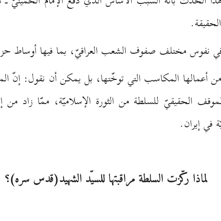
ا الحدث بأنّه السبب الأساس الذي دفع الإمام الخمينيّ ـ دام
لحقيقة.
 في نفوس مختلف صفوف الشعب العراقيّ، بما فيها أوساط حز
من أعمالها المكاسب التي توخّتها، بل يمكن أن نقول: إنّ الم
قف الحقيقيّ للسلطة من الثورة الإسلاميّة، ممّا زاد من إ
ة في إيران.
لماذا ركّزت السلطة مراقبتها للسيّد الشهيد(قدس سره)؟