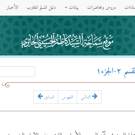
فتاءات
دروس ومحاضرات
بيانات
دليل المسلم المغترب
الأخبار
لجزء۱
التـالـي
الفهرس
السابق