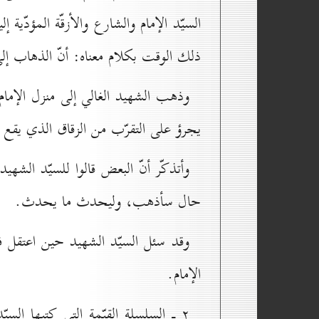
السيّد الإمام والشارع والأزقّة المؤدّية
ذلك الوقت بكلام معناه: أنّ الذهاب إلى
وذهب الشهيد الغالي إلى منزل الإم
يجرؤ على التقرّب من الزقاق الذي يقع ف
وأتذكّر أنّ البعض قالوا للسيّد الشهيد
حال سأذهب، وليحدث ما يحدث.
وقد سئل السيّد الشهيد حين اعتقل
الإمام.
۲ ـ السلسلة القيّمة التي كتبها الس