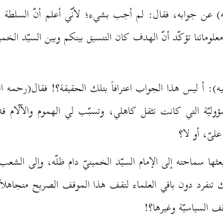
ه) عن جوابه، فقال: لم أجب بشيء؛ لأنّي أعلم أنّ السلطة
معلوماتنا تؤكّد أنّ الهدف كان التنسيق بينكم وبين السيّد الخمين
ه): أ ليس هذا الجواب اعترافاً بتلك الحقيقة؟! فقال(رحمه 
وليّة التي كانت تثقل كاهلي، وتسبّب لي الهموم والآلام ق
ىّ، أو لا؟
بعثها سماحته إلى الإمام السيّد الخمينيّ دام ظلّه، وإلى الشعب ا
 تنفرد دون باقي العلماء لتقف هذا الموقف الصريح متجاهلاً
ف السياسيّة وغيرها؟!