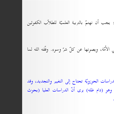
جب أن نهتمّ بالتربية العلميّة للطلاّب الكفوئين
اُمّة، ويصونها عن كلّ شرّ وسوء. وفّقه الله لما
لدراسات الحوزويّة تحتاج إلى التغيير والتجديد، وقد
 وهو (دام ظله) يرى أنّ الدراسات العليا (بحوث