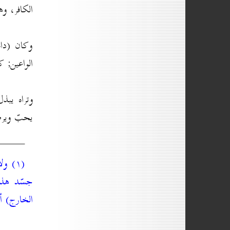
الكافر، و
وكان (دام
الواعين; ك
وتراه يبذ
يحبّ وير
______
(۱) و
جسّد هذا 
الخارج) أ