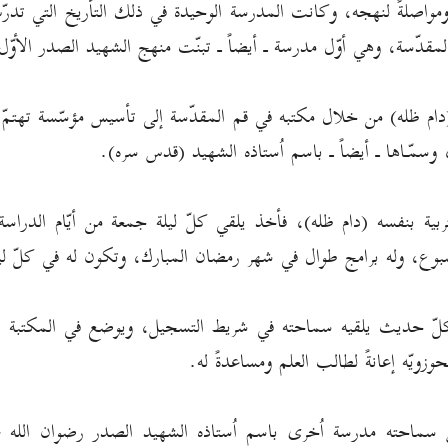
مواصلةً لنهجه، وكانت المدرسة الوحيدة في ذلك التأريخ التي تدرّس 
لمقدّسة، وهي أوّل مدرسة ـ أيضاً ـ تبنّت منهج الشهيد الصدر الأوّ
(دام ظله) من خلال مكتبه في قم المقدّسة إلى تأسيس مؤسّسة تهتمّ ب
 وسمّـاها ـ أيضاً ـ باسم اُستاذه الشهيد (قدس سره).
ربية بنفسه (دام ظله)، فأخذ يلقي كلّ ليلة جمعة من أيّام الدراسة
سبوع، وله برامج طوال في شهر رمضان المبارك، وتكون له في كلّ لي
ّ حديث يلقيه سماحته في شريط التسجيل، ويوضع في المكتبة الصو
وزويّه إعانةً لطالب العلم ومساعدةً له.
سماحته مدرسة اُخرى باسم اُستاذه الشهيد الصدر رضوان الله 