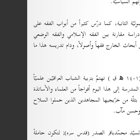
هم السياسيّة.
ليّة الثانية، كما درّس كثيراً من أبواب الفقه على
اسة مقارنة بين الفقه الإسلامي والفقه الوضعي
 أبحاث الخارج فقهاً واُصولاً، ودام تدريسه هذا ما
وقد أخذ العراق منه جلّ اهتمامه، فبادر إلى تأسيس مدرسة علميّة في سنة (۱٤٠۱ ﻫ ق ) تهتمّ بتربية الشباب العراقيّين علميّاً
لمدرسة إلى هذا اليوم أفواجاً من العلماء والأساتذة
 بثلّة من خرّيجيها المجاهدين الذين حملوا السلاح
م وحسن مآب.
لسيّد محمّدباقر الصدر (قدس سره); لتكون حاملةً