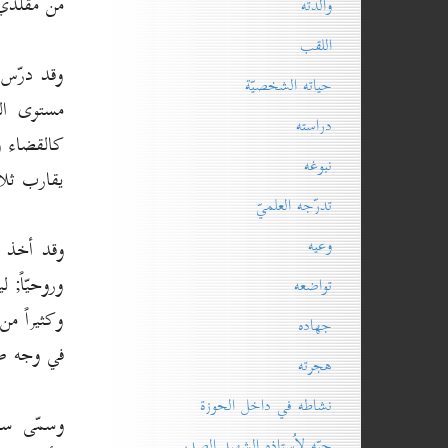
من مقلّدي
والدته
اللقب
وقد درّس 
حياته الشخصيّة
مستوى الد
دراسته
كالقضاء و
نبوغه
يقارب ثلا
تدرّجه العلميّ
وعيه
وروحيّاً; 
تواضعه
وكثيراً م
جهاده
في وجه طا
هجرته
نشاطه في داخل الحوزة
وسمّى سما
حبّه لاُستاذه الشهيد الصدر