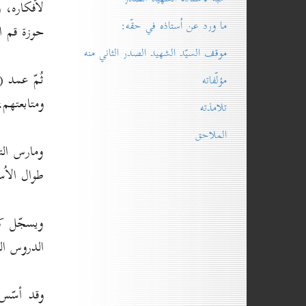
لأفكاره، و
ما ورد عن اُستاذه في حقّه:
حوزة قم ا
موقف السيّد الشهيد الصدر الثاني منه
ثُمّ عمد 
مؤلّفاته
ومتابعتهم،
تلامذته
الملاحق
ومارس الت
طوال الاُ
ويسجّل كل
الدروس الح
وقد أسّس 