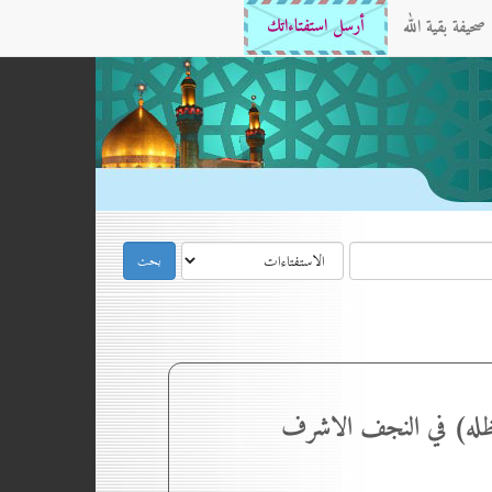
صحيفة بقية الله
أرسل استفتاءاتك
م ظله) في النجف الاشرف