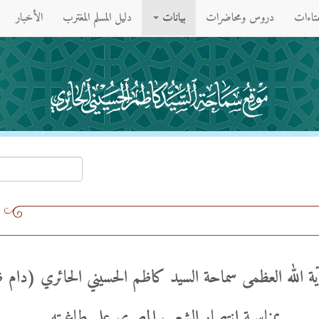
فتاءات
دروس ومحاضرات
بيانات
دليل المسلم المغترب
الأخبار
آية الله العظمى سماحة السيد كاظم الحسيني الحائري (دا
بمناسبة إنتصار الشعب المصري على طاغيته