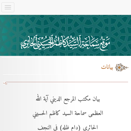
بيانات
بيان مكتب المرجع الديني آية الله
العظمى سماحة السيد كاظم الحسيني
الحائري (دام ظله) في النجف