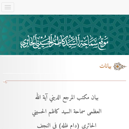
بيانات
بيان مكتب المرجع الديني آية الله
العظمى سماحة السيد كاظم الحسيني
الحائري (دام ظله) في النجف