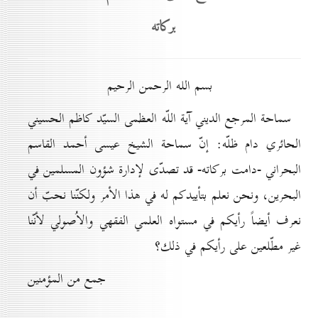
بركاته
بسم الله الرحمن الرحيم
سماحة المرجع الديني آية اللّه العظمى السيّد كاظم الحسيني
الحائري دام ظلّه: إنّ سماحة الشيخ عيسى أحمد القاسم
البحراني -دامت بركاته- قد تصدّى لإدارة شؤون المسلمين في
البحرين، ونحن نعلم بتأييدكم له في هذا الأمر ولكنّنا نحبّ أن
نعرف أيضاً رأيكم في مستواه العلمي الفقهي والاُصولي لأنّنا
غير مطّلعين على رأيكم في ذلك؟
جمع من المؤمنين