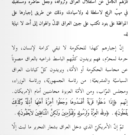
تنزّلهم الكامل عن استقلال العراق وثرواته، وجعل حاضره ومستقبله
في مهبّ الريح لاسلطة له ولاسيادة، وذلك عن طريق إجبارها على
الموافقة على بنود تكتب على جبين العراق الذلّ والهوان إلى أمد لا نهاية
له.
إنّ إجبارهم كهذا للحكومة لا تبقي كرامة لإنسان، ولا
حرمة لمحرّم، فهم يريدون كلْبَهم الباسط ذراعيه بالعراق مصوناً
عن محاسبة الحكومة أو الاُمّة، ويريدون كلّ كيانات العراق
السياسيّة والتشريعيّة: من رئاسة الجمهوريّة، ورئاسة الوزراء،
ومجلس النوّاب، ومن الأمّة العزيزة محاسَبين أمام الإمريكان.
إنّهم
﴿إِذَا دَخَلُوا قَرْيَةً أَفْسَدُوهَا وَجَعَلُوا أَعِزَّةَ أَهْلِهَا أَذِلَّةً وَكَذَلِكَ
.
.
يَفْعَلُونَ﴾
﴿ولله الْعِزَّةُ وَلِرَسُولِهِ وَلِلْمُؤْمِنِينَ وَلَكِنَّ الْمُنَافِقِينَ لاَيَعْلَمُونَ﴾
ثمّ إنّ الأمريكيّ الذي دخل العراق بشعار التحرير ما لبث إلّا