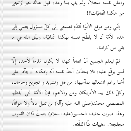
وأعلن نفسه محتلاّ، ولم يفِ بما وعد، فهل هناك خير يُرتجى
من هكذا اتّفاقيّات؟!
إنّني ومن موقع الاُبوّة اُقدّم نصحي إلى كلّ مسؤول ينتمي إلى
هذه الاُمّة أن لا يلطّخ نفسه بهكذا اتّفاقيّة، وليتّقِ الله في ما
بقي من كرامة.
ثمّ ليعلم الجميع أنّ اتفاقاً كهذا لا يكون مُلزماً لأحد، إلّا
لمن يوقّع عليه، فلا يحدّث أحدٌ نفسه أنّه بإمكانه أن يتآمر على
اُمّتنا برغم انشغالها بمآسيها: من قتل وتشريد و تجويع وحرمان،
وكلّ ذلك بيد الأمريكان ومن والاهم، فإنّ الاُمّة التي أيقظها
المصطفى محمّد(صلى الله عليه وآله) لن تقبل ذلاًّ ولا هواناً،
وهذا صوت حفيده الحسين(عليه السلام) يصكّ آذان القلوب
«هيهات منّا الذلّة»
مجلجلا:
.