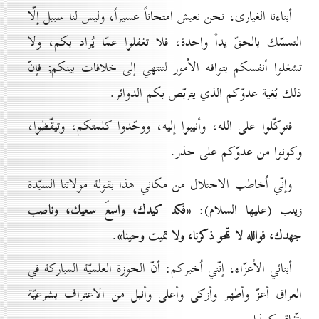
أبناءنا الغيارى، نحن نعيش امتحاناً عسيراً، وليس لنا سبيل إلّا
التمسّك بالحقّ يداً واحدة، فلا تغفلوا عمّا يُراد بكم، ولا
تشغلوا أنفسكم بتوافه الاُمور لتنتهي إلى خلافات بينكم; فإنّ
ذلك بُغية عدوّكم الذي يتربّص بكم الدوائر.
فتوكّلوا على الله، وأنيبوا إليه، ووحّدوا كلمتكم، وتيقّظوا،
وكونوا من عدوّكم على حذر.
وإنّي اُخاطب الاحتلال من مكاني هذا بقولة مولاتنا السيّدة
«فكد كيدك، واسعَ سعيك، وناصب
زينب (عليها السلام):
جهدك، فوالله لا تمحو ذكرنا، ولا تميت وحينا»
.
أبنائي الأعزّاء، إنّني اُخبركم: أنّ الحوزة العلميّة المباركة في
العراق أعزّ وأطهر وأزكى وأعلى وأنبل من الاعتراف بشرعيّة