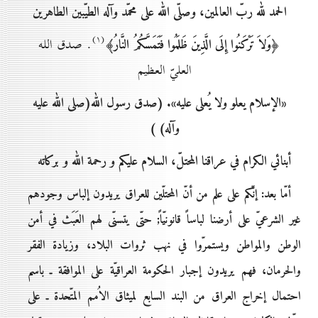
الحمد لله ربّ العالمين، وصلّى الله على محمّد وآله الطيّبين الطاهرين
(۱)
﴿وَلاَ تَرْكَنُوا إِلَى الَّذِينَ ظَلَمُوا فَتَمَسَّكُمُ النَّارُ﴾
. صدق الله
العليّ العظيم
«الإسلام يعلو ولا يُعلى عليه». (صدق رسول الله(صلى الله عليه
وآله) )
أبنائي الكرام في عراقنا المحتلّ، السلام عليكم و رحمة الله و بركاته
أمّا بعد: إنّكم على علم من أنّ المحتلّين للعراق يريدون إلباس وجودهم
غير الشرعيّ على أرضنا لباساً قانونيّاً; حتّى يتسنّى لهم العَبَث في أمن
الوطن والمواطن ويستمرّوا في نهب ثروات البلاد، وزيادة الفقر
والحرمان، فهم يريدون إجبار الحكومة العراقيّة على الموافقة ـ باسم
احتمال إخراج العراق من البند السابع لميثاق الاُمم المتّحدة ـ على