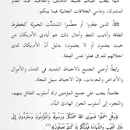
ثانياً:
يجب عليكم جميعاً التكاتف والتعاضد ضدّ العدوّ
المشترك، وتناسي الخلافات الجانبيّة فيما بينكم.
ثالثاً:
الذين فجّروا أو حطّموا المُنشآت الحيويّة كخطوط
الطاقة وأنابيب النفط وأمثال ذلك هم أيادي الأمريكان من
حيث يعلمون أو لا يعلمون؛ بدليل أنّ الأمريكان لدى
احتلالهم للعراق فعلوا نفس الفِعلة.
رابعاً:
اُوصي الجميع بالاحتياط الشديد في الدماء والأموال
والأعراض والحرمات، فإنّ الاحتياط سبيل النجاة.
خامساً:
يجب على جميع المؤمنين ترك اُسلوب التقاتل بينهم،
واللجوء إلى اُسلوب الحوار الهادئ البنّاء.
﴿وَقُلِ اعْمَلُوا فَسَيَرَى اللّهُ عَمَلَكُمْ وَرَسُولُهُ وَالْمُؤْمِنُونَ وَسَتُرَدُّونَ إِلَى
(۲)
.
عَالِمِ الْغَيْبِ وَالشَّهَادَةِ فَيُنَبِّئُكُم بِمَا كُنتُمْ تَعْمَلُونَ﴾