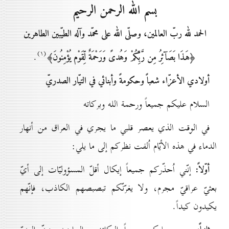
بسم الله الرحمن الرحيم
الحمد لله ربّ العالمين، وصلّى الله على محمّد وآله الطيّبين الطاهرين
(۱)
﴿هَـذَا بَصَآئِرُ مِن رَّبِّكُمْ وَهُدىً وَرَحْمَةٌ لِّقَوْم يُؤْمِنُونَ﴾
.
أولادي الأعزّاء شعباً وحكومةً وأبنائي في التيّار الصدريّ
السلام عليكم جميعاً ورحمة الله وبركاته
في الوقت الذي يعصر قلبي ما يجري في العراق من أنهار
الدماء في هذه الأيّام اُلفت نظركم إلى ما يلي:
أوّلاً:
إنّني اُحذّركم جميعاً إيكال أقلّ المسؤوليّات إلى أيّ
بعثيّ عراقيّ مجرم، ولا يغرّنّكم تبصبصهم الكاذب، فإنّهم
يكيدون كيداً.