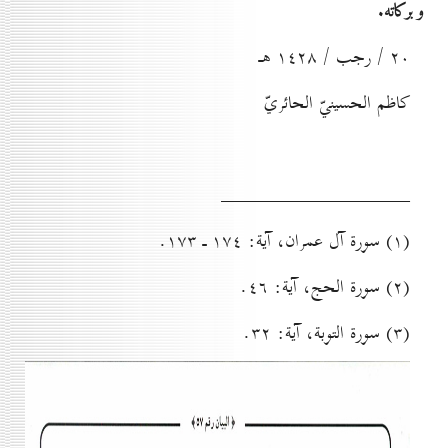
وبركاته.
۲٠ / رجب / ۱٤۲۸ هـ
كاظم الحسينيّ الحائريّ
_____________________
(۱) سورة آل عمران، آية: ۱۷٤ ـ ۱۷۳.
(۲) سورة الحج، آية: ٤٦.
(۳) سورة التوبة، آية: ۳۲.