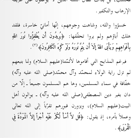
الإرهاب والتكفير.
خسؤوا والله، وشاهت وجوههم، إنّها أمانيّ خاسرة، فلقد
هلك أباؤهم ولم يروا تحقّقها:
﴿يُرِيدُونَ أَن يُطْفِؤُوا نُورَ اللّهِ
(۳)
.
بِأَفْوَاهِهِمْ وَيَأْبَى اللّهُ إلّاَ أَن يُتِمَّ نُورَهُ وَلَوْ كَرِهَ الْكَافِرُونَ﴾
فبرغم المذابح التي أقاموها لأئمّتنا(عليهم السلام) ولنا بتبعهم
لم تزل راية الولاء لمحمّد وآل محمّد(صلى الله عليه وآله)
خفّاقة في سماء المسلمين، وها هم المسلمون جميعاً ـ إلّا من
دان بغير دين المصطفى(صلى الله عليه وآله) ـ يوالون أهل
البيت(عليهم السلام)، ويزورن قبورهم تقرّباً إلى الله تعالى
وعملاً بأمره، إذ يقول:
﴿قُل لاَّ أَسْأَ لُكُمْ عَلَيْهِ أَجْراً إِلاَّ الْمَوَدَّةَ فِي
.
الْقُرْبَى﴾