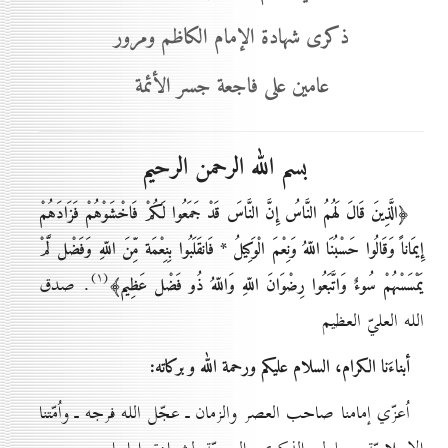
ذكرى شهادة الإمام الكاظم ومرور
عامين على فاجعة جسر الأئمة
بسم الله الرحمن الرحيم
﴿الَّذِينَ قَالَ لَهُمُ النَّاسُ إِنَّ النَّاسَ قَدْ جَمَعُوا لَكُمْ فَاخْشَوْهُمْ فَزَادَهُمْ
إِيمَاناً وَقَالُوا حَسْبُنَا اللّهُ وَنِعْمَ الْوَكِيلُ * فَانقَلَبُوا بِنِعْمَة مِّنَ اللّهِ وَفَضْل لَّمْ
(۱)
. صدق
يَمْسَسْهُمْ سُوءٌ وَاتَّبَعُوا رِضْوَانَ اللّهِ وَاللّهُ ذُو فَضْل عَظِيم﴾
الله العليّ العظيم
أبناءَنا الكرام، السلام عليكم ورحمة الله وبركاته:
اُعزّي إمامنا صاحب العصر والزمان ـ عجّل الله فرجه ـ واُمّتنا