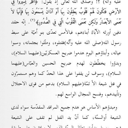
عليه وآله) ؟! وصدق الله تعالى إذ يقول:
﴿أَفَلَمْ يَسِيرُوا فِي
الاَْرْضِ فَتَكُونَ لَهُمْ قُلُوبٌ يَعْقِلُونَ بِهَا أَوْ آذَانٌ يَسْمَعُونَ بِهَا فَإِنَّهَا لاَ
(۲)
. إنّه حقد
تَعْمَى الاَْبْصَارُ وَلَكِن تَعْمَى الْقُلُوبُ الَّتِي فِي الصُّدُورِ﴾
دفين أورثه الآباءُ أبناءَهم، فبالأمس تعدّى بنو اُميّة على سبط
رسول الله(صلى الله عليه وآله)فقتلوه، ومثّلوا بجثمانه، وسبوا
عياله، وأبناؤهم اليوم هدموا ضريح العسكريّين(عليهما السلام)،
وبدؤوا يخطّطون لهدم ضريح الحسين والعبّاس(عليهما
السلام)، وسوف لن يقفوا على هذا الحدّ كما وهم مستمرّون
في قتل شيعة الأ ئمّة(عليهم السلام) بدعم من قوى الاحتلال
وتأييدهم، وفسح المجال الواسع لهم.
ومبدؤهم الأساس هو هدم جميع المراقد المقدّسة سواء لدى
الشيعة أوالسنّة، كما أنّ يد القتل لم تقف على الشيعة
فحسب، بل بدأت تطال السنّة الذين لا يوافقون على طريقة