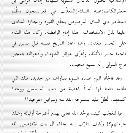
الإسلاميّة بحلول الذكرى السنويّة لشهادة إمامنا موسى بن
جعفرالكاظم(عليه السلام)المعذّب في قعرالسجون وظُلَم
المطامير ذي الساق المرضوض بحلَق القيود والجنازة المنادى
عليها بذلّ الاستخفاف: هذا إمام الرافضة. وكان هذا النداء
على الجسر ببغداد. وهنا أعاد التأريخ نفسه قبل سنتين في
فاجعة جسر الأئمّة، واُعزّي عوائل الشهداء وأدعوالله بتعجيل
فرج المولى إ نّه سميع مجيب.
وقد فاجَأَنا اليوم علماء السوء بفتاواهم من جديد، تلك التي
طالما دفعنا لها أثماناً باهضة من دماء المسلمين ووحدة
كلمتهم، تُطِلّ علينا بمسوحة القداسة وسرابيل التوحيد!!
فيا لَلعَجَب كيف يوحَّد الله تعالى بهدم أضرحة أوليائه وهتك
حرماتهم؟! وكيف يتقرّب إليه بجفاء آل بيت نبيّه(صلى الله