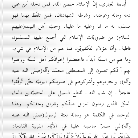
أبناءنا الغيارى، إنّ الإسلام حصن الله، فمن دخله أمن على
دمه وماله وعرضه، وشرطه الشهادتان، فمن تلفّظ بهما فهو
مسلم، له ما لنا وعليه ما علينا. وحبّ أهل البيت(عليهم
السلام) من ضروريّات الإسلام التي أجمع عليها المسلمون
قاطبة. وأمّا هؤلاء التكفيريّون فما هم من الإسلام في شيء،
وما هم من السنّة أبداً، فاحتضنوا إخوانكم أهل السنّة وبرهنوا
لهم أ نّكم تنتمون إلى المصطفى محمّد وآله(صلى الله عليه
وآله)، واحترموهم وأشركوهم في همومكم اليوميّة حتّى تُوفَّقوا
عاجلاً ـ إن شاء الله ـ لقطع السبيل على المتصيّدين بالماء
العكِر الذين يريدون تمزيق صفّكم وتفريق وحدتكم. وهذا
التوحيد في الكلمة هو رسالة بعثة الرسول(صلى الله عليه
وآله)التي ستمرّ مناسبته علينا في الأيّام القريبة القادمة:
﴿وَاعْتَصِمُوا بِحَبْلِ اللّهِ جَمِيعاً وَلاَ تَفَرَّقُوا وَاذْكُرُوا نِعْمَتَ اللّهِ عَلَيْكُمْ إِذْ