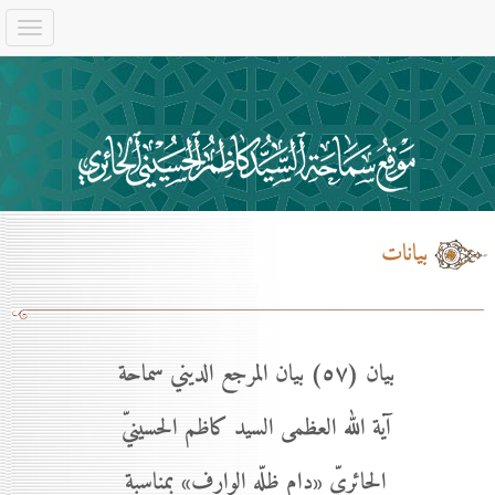
بيانات
بيان (٥۷) بيان المرجع الديني سماحة
آية الله العظمى السيد كاظم الحسينيّ
الحائريّ «دام ظلّه الوارف» بمناسبة