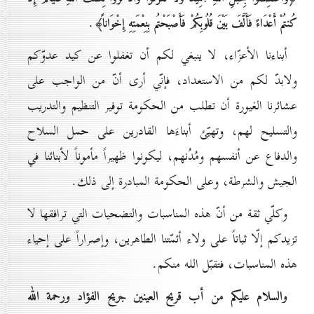
.
كُنتُمْ أَعْدَاءً فَأَلَّفَ بَيْنَ قُلُوبِكُمْ فَأَصْبَحْتُم بِنِعْمَتِهِ إِخْوَاناً﴾
أبناءنا الأعزّاء، لا ينبغي لكم أن تغفلوا عن كيد عدوّكم
ولابدّ لكم من الاستعداد، فإنّي أرى أنّ من الواجب على
عشائرنا الغيورة أن تطلب من الحكومة توفير التنظيم والتدريب
والتسليح لهم، وتهيّئ أبناءَها القادرين على حمل السلاح
والدفاع عن أنفسهم ومُدُنهم، ليكونوا ظهيراً مأموناً لأبنائنا في
الجيش والشرطة، وعلى الحكومة المبادرة إلى ذلك.
وكلّي ثقة من أنّ هذه المناسبات والتضحيات التي ترافقها لا
تزيدكم إلّا ثباتاً على ولاء أئمّتنا الطاهرين، وإصراراً على إحياء
هذه المناسبات، فتقبّل الله منكم.
والسلام عليكم من أب قريح العينين جريح الفؤاد ورحمة الله