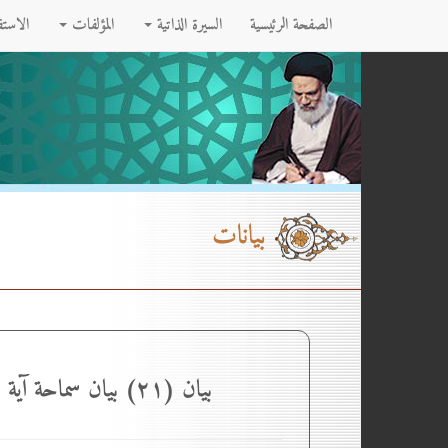
الصفحة الرئيسية
السيرة الذاتية
المؤلفات
الاست
بيانات
بيان (۲۱) بيان سماحة آية الله العظمى السيّد كاظم الحسينيّ الحائريّ (دام ظلّه الوارف) بمناسبة تدوين الدستور