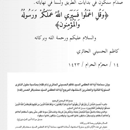
صدّام سنكون في بدايات الطريق ولسنا في نهاياته.
﴿وَقُلِ اعْمَلُوا فَسَيَرَى اللَّهُ عَمَلَكُمْ وَرَسُولُهُ
وَالْمُؤْمِنُون﴾
والسلام عليكم ورحمة الله وبركاته
كاظم الحسيني الحائري
۱٤ / محرّم الحرام / ۱٤۲۳