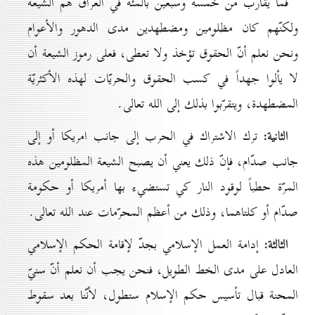
فما يقارب من خمسة وسبعين بالمئة في العراق هم الشيعة
ولكنّهم كان مظلومين ومضطهدين مدى الدهور والأعوام
ونحن نعلم أنّ الحقوق تؤخذ ولا تعطى، فعلى رموز الشیعة أن
لا يألوا جهداً في كسب الحقوق والحريّات لهذه الأكثريّة
المضطهدة، ويتقرّبوا بذلك إلى الله تعالى.
الثانية:
ترك الاشتراك في الحرب إلى جانب امريكا أو إلى
جانب صدّام، فإنّ ذلك يعني أن يصبح الشيعة المظلومين هذه
المرّة حطباً لوقود النار كي تستضيء بها أمريكا أو حكومة
صدّام أو كلتاهما، وذلك من أعظم المحرّمات عند الله تعالى.
الثالثة:
إدامة العمل الإسلامي بجدّ لإقامة الحكم الإسلامي
العادل على مدى الخط الطويل، فنحن يجب أن نعلم أنّ سنيّ
المحنة قبال تأسيس حكم الإسلام ستطول، لأنّنا بعد سقوط