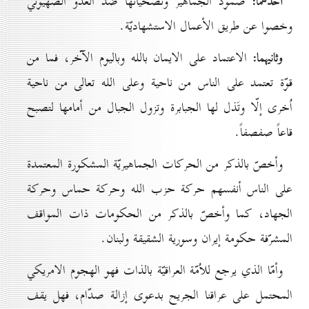
أحدهما:
صمود الجماهير وتضحياتها ضد العدوّ الصهيوني
وخصوا عن طريق الأعمال الاستشهاديّة.
وثانيهما:
الاعتماد على الايمان بالله وباليوم الآخر، فما من
قوّة تعتمد على الناس من ناحية وعلى الله تعالى من ناحية
اُخری إلّا وتَذل لها الجبابرة وتزول الجبال من أمامها لتصبح
قاعاً صفصفاً.
وأخصّ بالذكر من الحركات الجماهيريّة المشكورة المعتمدة
على الناس أنفسهم حركة حزب الله وحركة حماس وحركة
الجهاد، كما وأخصّ بالذكر من الحكومات ذات المواقف
المشرّفة حكومة إيران وسورية الشقيقة ولبنان.
وأمّا الذي يرجع للاُمّة العراقيّة بالذات فهو الهجوم الامريكي
المحتمل على عراقنا الجريح بدعوى إزالة صدّام، فهل یقف