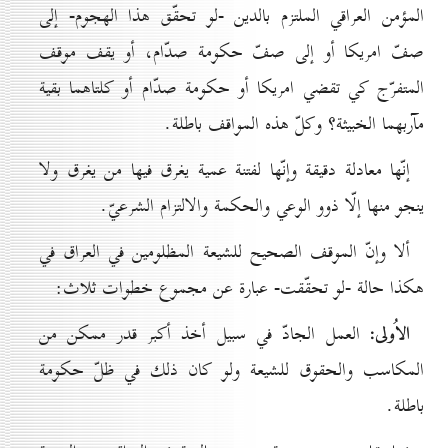
المؤمن العراقي الملتزم بالدين -لو تحقّق هذا الهجوم- إلى
صفّ امريكا أو إلى صفّ حكومة صدّام، أو يقف موقف
المتفرّج كي تقضي امريكا أو حكومة صدّام أو كلتاهما بقية
مآربهما الخبيثة؟ وكلّ هذه المواقف باطلة.
إنّها معادلة دقيقة وإنّها لفتنة عمية يغرق فيها من يغرق ولا
ينجو منها إلّا ذوو الوعي والحكمة والالتزام الشرعيّ.
ألا وإنّ الموقف الصحيح للشيعة المظلومين في العراق في
هكذا حالة -لو تحقّقت- عبارة عن مجموع خطوات ثلاث:
الاُولى:
العمل الجادّ في سبيل أخذ أكبر قدر ممكن من
المكاسب والحقوق للشيعة ولو كان ذلك في ظلّ حكومة
باطلة.