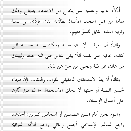
أوّلاً:
التربية والتنمية لمن يخرج من الامتحان بنجاح وذلك
تماماً من قبيل امتحان الاُستاذ لطلّابه الذي يؤدّي إلى تنمية
وتربية العدد القابل للنموّ منهم.
وثانياً:
أن يعرف الإنسان نفسه وتنكشف له حقيقته التي
كانت خافية على نفسه لئلّا يبقى للناس على الله حجّة وليهلك
من هلك عن بيّنة ويحيى من حيّ عن بيّنة.
وثالثاً:
أن يتمّ الاستحقاق الحقيقي للثواب والعقاب فإنّ مجرّد
حُسن الطينة أو خبثها لا تخلق الاستحقاق ما لم تبرز آثارها
على أعمال الإنسان.
واليوم نحن أمام فتنتين عظيمتين أو امتحانين كبيرين: أحدهما
راجع للعالم الإسلامي أجمع والثاني راجع للاُمّة العراقيّة