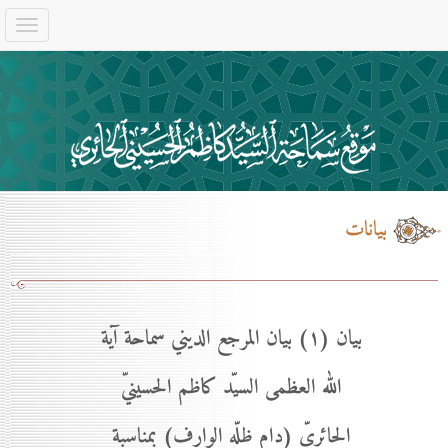
بيانات
بيان (۱) بيان المرجع الديني سماحة آية
الله العظمى السيّد كاظم الحسينيّ
الحائريّ (دام ظلّه الوارف) بمناسبة