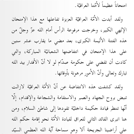
امتحاناً عظيماً لاُمّتنا العراقيّة.
ولقد أبدت الاُمّة العراقيّة العزيزة تفاعلها مع هذا الإمتحان
الإلهي الكبير، وخرجت مرفوعة الرأس أمام الله عزّ وجلّ من
هذه الفتنة الأليمة الكبرى، بعد مضي ما يقارب عشر سنين
على هذا الإمتحان في انتفاضتها الشعبانيّة المباركة، والتي
كادت أن تقضي على حكومة صدّام لو لا أنّ الأقدار بيد الله
تبارك وتعالى وأنّ الاُمور مرهونة بأوقاتها.
ولقد كشفت هذه الانتفاضة عن أنّ الاُمّة العراقيّة لازالت
تنبض بروح الجهاد والصبر والاستقامة والشجاعة والإقدام، إلّا
أنّها تنتظر قيادة حكيمة داخليّة تقودها إلى شاطئ السلام، ومن
هنا انبرى القائد الثاني للعراق لقيادة الاُمّة نحو إقامة حكم الله
على أراضينا الجريحة ألا وهو سماحة آية الله العظمى السيّد