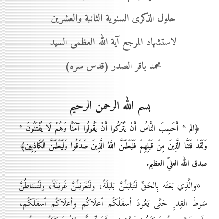
حلول الذكرى السنوية الثانية والعشرين
لاستشهاد المرجع آية الله العظمى السيد
محمد باقر الصدر (قدس سره)
بسم الله الرحمن الرحيم
﴿الم * أَحَسِبَ النَّاسُ أَنْ يُتْرَكُوا أَنْ يَقُولُوا آمَنَّا وَهُمْ لَا يُفْتَنُونَ *
وَلَقَدْ فَتَنَّا الَّذِينَ مِنْ قَبْلِهِمْ فَلَيَعْلَمَنَّ اللَّهُ الَّذِينَ صَدَقُوا وَلَيَعْلَمَنَّ الْكَاذِبِين﴾
صدق الله العليّ العظيم.
«والَّذِي بَعَثَه بِالحَقِّ لَتُبَلبَلُنَّ بَلبَلَةً، ولَتُغَربَلُنَّ غَربَلَةً، ولَتُسَاطُنَّ
سَوطَ القِدرِ حَتَّى يَعُودَ أسفَلُكُم أعلَاكُم وأعلَاكُم أسفَلَكُم،