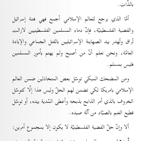
بالذّات.
أمّا الذي یرجع للعالم الإسلامي أجمع فهي فتنة إسرائيل
والقضية الفلسطينيّة، فإنّ دماء المسلمين الفلسطينيين لازالت
تُراق وتُهدر بيد الصهاينة الإسرائيليين بالقتل الجماعي والإبادة
العامّة، ونحن نعلم أنّ من أصبح ولم يهتم باُمور المسلمين
فليس بمسلم.
ومن المضحك المبكي توسّل بعض المتخاذلين ضمن العالم
الإسلامي بامريكا لكي تضمن لهم الحلّ وليس هذا إلّا كتوسّل
الخروف بالذي أمر الذابح بذبحه وأعطى المُدية بيده، أو توسّل
قطيع الغنم بالصيّاد من آلة صيده.
ألا وإنّ حلّ القضية الفلسطينيّة لا يكون إلا بمجموع أمرين: