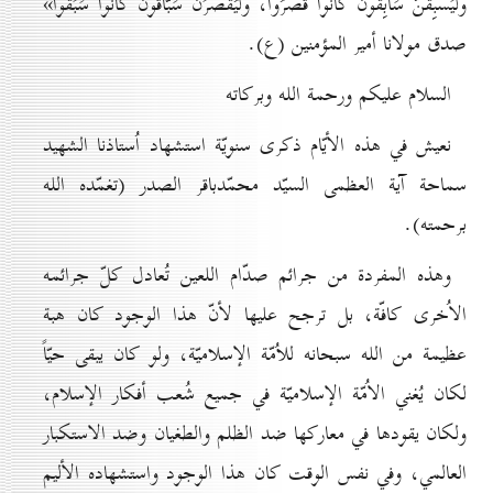
ولَيَسبِقَنَّ سَابِقُونَ كَانُوا قَصَّرُوا، ولَيُقَصِّرَنَّ سَبَّاقُونَ كَانُوا سَبَقُوا»
صدق مولانا أمير المؤمنين (ع).
السلام عليكم ورحمة الله وبركاته
نعيش في هذه الأيّام ذكرى سنويّة استشهاد اُستاذنا الشهيد
سماحة‌ آية‌ العظمى السيّد محمّدباقر الصدر (تغمّده الله
برحمته).
وهذه المفردة من جرائم صدّام اللعين تُعادل كلّ جرائمه
الاُخرى كافّة، بل ترجح عليها لأنّ هذا الوجود كان هبة
عظيمة من الله سبحانه للاُمّة الإسلاميّة، ولو كان يبقى حيّاً
لكان يُغني الاُمّة الإسلاميّة في جميع شُعب أفكار الإسلام،
ولكان يقودها في معاركها ضد الظلم والطغيان وضد الاستكبار
العالمي، وفي نفس الوقت كان هذا الوجود واستشهاده الأليم