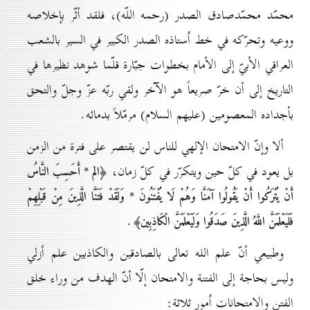
محمّد محمّدصادق الصدر (رحمه اللّه)، فلقد أثّر بإخلاصه
ووعيه وتحرّكه في خط اُستاذه الصدر الكبير في السير بالشعب
العراقي الأبيّ إلى الأمام بخطوات جبّارة قلّما شوهد نظيرها في
التاريخ إلى أن خرّ صريعاً هو الآخر ولقي ربّه عزّ وجلّ والتحق
بأجداده المعصومين (عليهم السلام) مرمّلاً بدمائه.
ألا وإنّ الامتحان الإلهي للناس لن يقتصر على فترة من الزمن
بل يعود في كلّ حين ويتكرّر في كلّ زمان،
﴿الم * أَحَسِبَ النَّاسُ
أَنْ يُتْرَكُوا أَنْ يَقُولُوا آمَنَّا وَهُمْ لَا يُفْتَنُونَ * وَلَقَدْ فَتَنَّا الَّذِينَ مِنْ قَبْلِهِمْ
.
فَلَيَعْلَمَنَّ اللَّهُ الَّذِينَ صَدَقُوا وَلَيَعْلَمَنَّ الْكَاذِبِين﴾
وطبيعي أنّ علم الله تعالى بالصادقين والكاذبين علم أزلي
وليس بحاجة إلى الفتنة والامتحان إلّا أنّ الهدف من وراء خلق
الفتن والامتحانات اُمور ثلاثة: