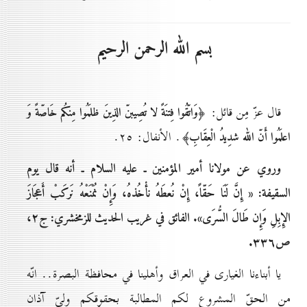
بسم الله الرحمن الرحيم
قال عزّ مِن قائل:
﴿وَاتّقُوا فِتنَةً لا تُصِيبنّ الذِينَ ظلَمُوا مِنكُم خَاصّةً وَ
. الأنفال: ٢٥.
اعلَمُوا أَنّ الله شدِيدُ الْعِقَابِ﴾
وروي عن مولانا أمير المؤمنين ـ عليه السلام ـ أنه قال يوم
السقيفة:
« إِنَّ لَنَا حَقّاً، إِنْ نُعطَهُ نأْخُذهُ، وَإِنْ نُمْنَعْهُ‏ نَركَبْ‏ أَعجَازَ
الإِبِلِ وَإِن طَالَ السُّرَى»
. الفائق في غريب الحديث للزمخشري: ج‏٢،
ص٣٣٦.
يا أبناءنا الغيارى في العراق وأهلينا في محافظة البصرة.. انّه
من الحقّ المشروع لكم المطالبة بحقوقكم وليّ آذان