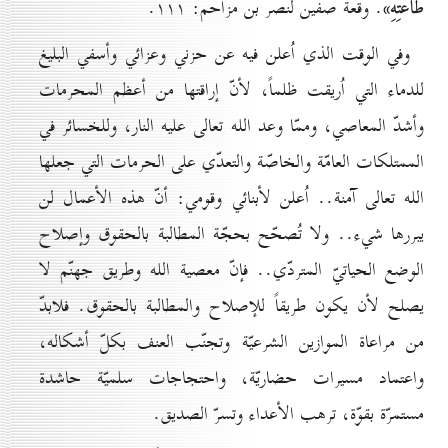
طَاعَتِهِ»
. وقعة صفين لنصر بن مزاحم: ۱۱۱.
وفي الوقت الذي اُعلن فيه عن حزني وعزائي وأسفي البليغ
للدماء التي اُريقت ظلماً، لأنّ إراقتها من أعظم المحرمات
وأشدّ المعاصي، وممّا وعد الله تعالى عليه النار، وللخسائر في
الممتلكات العامّة والخاصّة والتعدّي على الحرمات التي جعلها
الله تعالى آمنة.. اُعلن لأبنائي وقومي: أنّ هذه الأعمال لن
يبررها شيء.. ولا تُصحّح بحجّة المطالبة بالحقوق وإصلاح
الوضع الحياتيّ المتردّي.. فإنّ معصية الله وطريق جهنّم لا
يصلح لأن يكون طريقاً للإصلاح والمطالبة بالحقوق. فلابدّ
من مراعاة الموازين الشرعيّة وتجنّب العنف بكلّ أشكاله،
واعتماد مسيرات حضاريّة، واحتجاجات سلميّة حاشدة
مستمرّة بقوّة، ترهب الأعداء وتسرّ الصديق.