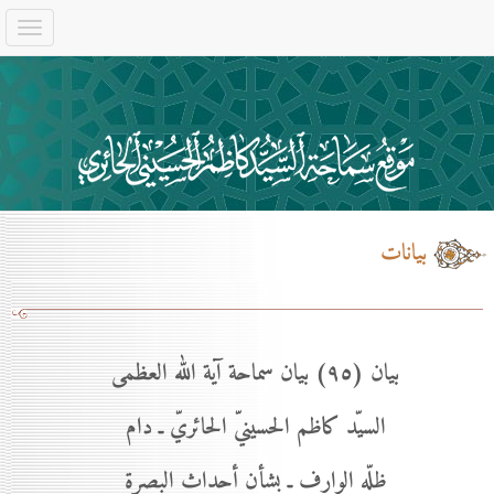
بيانات
بيان (۹٥) بيان سماحة آية الله العظمى
السيّد كاظم الحسينيّ الحائريّ ـ دام
ظلّه الوارف ـ بشأن أحداث البصرة