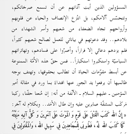
المسؤولين الذين أبت آذانهم عن أن تسمع صرخاتكم،
وتتحسّس آلامكم، بل انتُزع الإنصاف والحياء عن قلوبهم
وأرواحهم تجاه الضعفاء من شعبهم واُسر الشهداء من
بلادهم.. وقد دعوتهم في بياناتي للعمل لصالح شعبهم كثيراً،
فلم يزدهم دعائي إلا فراراً، وأصرّوا على فسادهم، وتهاتراتهم
السياسيّة واستكبروا استكباراً.. فمن حقّ هذه الاُمّة الممنوعة
عن أبسط مقوّمات الحياة أن تطالب بحقوقها، وتهتف بوجه
ظالميها أن يرفعوا يد الجور عنها اقتداءً بما ورد في مقالة أمير
المؤمنين ـ عليهم السلام ـ الآنفة من أنه: إن مُنعنا حقّنا، ركبنا
مَركَب المشقّة صابرين عليه وإن طال الأمَد.. وبكلام له آخر:
« إِنَّ الله كَتَبَ‏ الْقَتْلَ‏ عَلَى‏ قَوْمٍ‏ وَ الْمَوْتَ عَلَى آخَرِينَ وَ كُلٌّ آتِيهِ مَنِيَّتُهُ
كَمَا كَتَبَ الله لَهُ، فَطُوبَى لِلْمُجَاهِدِينَ فِي سَبِيلِ الله، وَالْمَقْتُولِينَ فِي