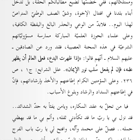
وممتلكاتهم، ففي خضمّها تضيع مطالباتكم الحقّة، بل تدخل
أبناء بلدنا في اقتتال الإخوة، وشقّ الصف الوطنيّ المتراصّ
لهذا اليوم.. فلابدّ من الوعي والحذر البالغ واليقظة الكافية،
وعلى علماء الحوزة العلميّة المباركة ممارسة مسؤوليّاتهم
الشرعيّة في هذه المحنة العصيبة، فقد ورد عن الصادقين ـ
«إذا ظهرت البدع، فعلى العالم أن يظهر
عليهم السلام ـ أنّهم قالوا:
علمه، فإن لم يفعل سُلب نور الإيمان»
. علل الشرايع: ج١ ، ص
٢٣٦. وعلى المؤمنين الکرام إطاعتهم والأخذ بإرشاداتهم، فإنّ
في إطاعتهم السداد والرشاد وبلوغ الأسباب.
فيا من تحلّ به عقد المكاره، ويامن يفثأ به حدّ الشدائد..
قد نزل بي يا ربّ ما قد تكأدني ثقله، وألم بي ما قد بهظني
حمله.. فصلّ على محمد وآله، وافتح لي يا ربّ باب الفرج