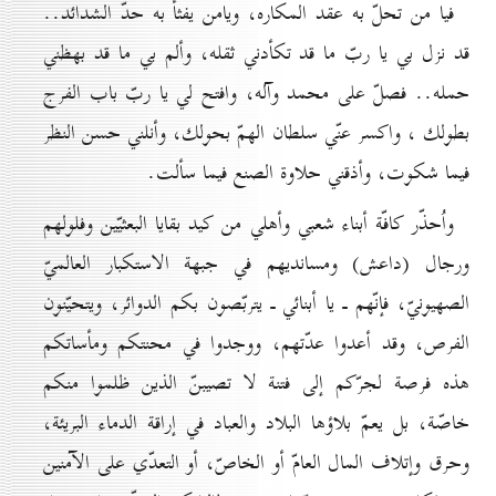
فيا من تحلّ به عقد المكاره، ويامن يفثأ به حدّ الشدائد..
قد نزل بي يا ربّ ما قد تكأدني ثقله، وألم بي ما قد بهظني
حمله.. فصلّ على محمد وآله، وافتح لي يا ربّ باب الفرج
بطولك ، واكسر عنّي سلطان الهمّ بحولك، وأنلني حسن النظر
فيما شكوت، وأذقني حلاوة الصنع فيما سألت.
واُحذّر كافّة أبناء شعبي وأهلي من كيد بقايا البعثيّين وفلولهم
ورجال (داعش) ومسانديهم في جبهة الاستكبار العالميّ
الصهيونيّ، فإنّهم ـ يا أبنائي ـ يتربّصون بكم الدوائر، ويتحيّنون
الفرص، وقد أعدوا عدّتهم، ووجدوا في محنتكم ومأساتكم
هذه فرصة لجرّكم إلى فتنة لا تصيبنّ الذين ظلموا منكم
خاصّة، بل يعمّ بلاؤها البلاد والعباد في إراقة الدماء البريئة،
وحرق وإتلاف المال العامّ أو الخاصّ، أو التعدّي على الآمنين