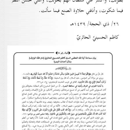
بطولك، واكسر عنّي سلطان الهمّ بحولك، وأنلني حسن النظر
فيما شكوت، وأذقني حلاوة الصنع فيما سألت.
۲٦/ ذي الحجة/ ۱٤۳۹هـ
كاظم الحسينيّ الحائريّ