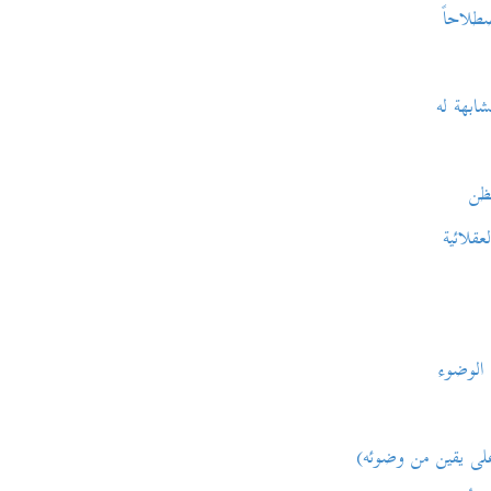
لاحاً
هة له
ظن
لائية
وضوء