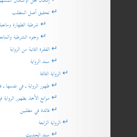
↵ إمكان حلّ الإشكال المشهور
↵ تحقيق أصل المطلب
↵ شرطية الطهارة ومانعية النجاسة وثم
↵ وجوه الشرطية والمانعية الملائمة 
↵ الفقرة الثانية من الرواية
↵ سند الرواية
↵ الرواية الثالثة
↵ ظهور الرواية ـ في نفسها ـ في ا
↵ موانع الأخذ بظهور الرواية في ا
↵ فائدة في مطلبين
↵ الرواية الرابعة
↵ سند الحديث