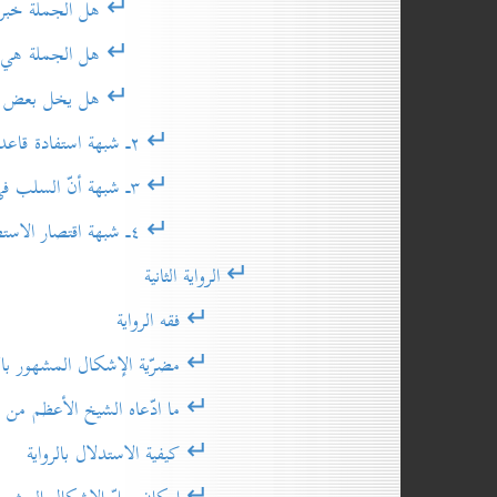
↵ هل الجملة خبرية أو إنش
↵ هل الجملة هي الجزا
↵ هل يخل بعض الفروض السابق
↵ ۲ـ شبهة استفادة قاعدة المقتضي والمانع من الرواية
↵ ۳ـ شبهة أنّ السلب في (لا تنقض اليقين) للعموم لا للعامّ
↵ ٤ـ شبهة اقتصار الاستصحاب على موارد الارتكاز
↵ الرواية الثانية
↵ فقه الرواية
↵ مضرّية الإشكال المشهور بالاستدلال عل
↵ ما ادّعاه الشيخ الأعظم من الت
↵ كيفية الاستدلال بالرواية