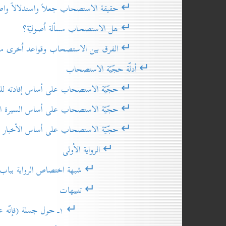
↵ حقيقة الاستصحاب جعلاً واستدلالاً واصط
↵ هل الاستصحاب مسألة اُصوليّة؟
↵ الفرق بين الاستصحاب وقواعد اُخرى مشاب
↵ أدلّة حجّيّة الاستصحاب
↵ حجّيّة الاستصحاب على أساس إفادته لل
↵ حجّيّة الاستصحاب على أساس السيرة العق
↵ حجّيّة الاستصحاب على أساس الأخبار
↵ الرواية الاُولى
↵ شبهة اختصاص الرواية بباب ال
↵ تنبيهات
↵ ۱ـ حول جملة (فإنّه على يقين من وضوئه)