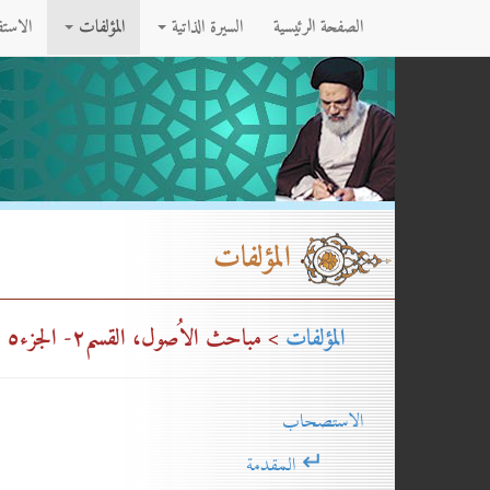
الصفحة الرئيسية
السيرة الذاتية
المؤلفات
الاست
المؤلفات
المؤلفات
> مباحث الاُصول، القسم۲- الجزء٥ (عدد الصفحات: ۷٦۱ صفحه)
الاستصحاب
↵ المقدمة