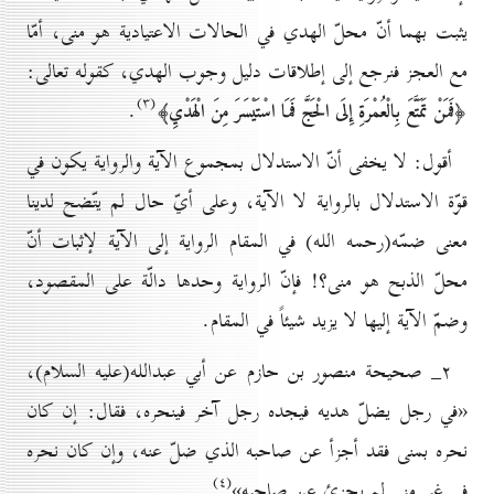
يثبت بهما أنّ محلّ الهدي في الحالات الاعتيادية هو منى، أمّا
مع العجز فنرجع إلى إطلاقات دليل وجوب الهدي، كقوله تعالى:
(۳)
.
﴿فَمَنْ تَمَتَّعَ بِالْعُمْرَةِ إِلَى الْحَجَّ فَمَا اسْتَيْسَرَ مِنَ الْهَدْيِ﴾
أقول: لا يخفى أنّ الاستدلال بمجموع الآية والرواية يكون في
قوّة الاستدلال بالرواية لا الآية، وعلى أيّ حال لم يتّضح لدينا
معنى ضمّه(رحمه الله) في المقام الرواية إلى الآية لإثبات أنّ
محلّ الذبح هو منى؟! فإنّ الرواية وحدها دالّة على المقصود،
وضمّ الآية إليها لا يزيد شيئاً في المقام.
۲_ صحيحة منصور بن حازم عن أبي عبدالله(علیه السلام)،
«في رجل يضلّ هديه فيجده رجل آخر فينحره، فقال: إن كان
نحره بمنى فقد أجزأ عن صاحبه الذي ضلّ عنه، وإن كان نحره
(٤)
في غير منى لم يجزئ عن صاحبه»
.