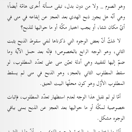
وهو الصوم _ ولا من دون بدل، تبقى مسألة أُخرى هامّة أيضاً؛
وهي أنّه هل يجوز ذبح الهدي بعد العجز عن إيقاعه في منى في
أيّ مكان شئنا، أو يجب اختيار مكّة أو ما حواليها للذبح؟
لا شكّ أنّ بعض الوجوه التي ذكرناها لنفي سقوط الذبح يثبت
الثاني، وهو الوجه الرابع بالخصوص؛ فإنّه بعد حمل الآية وما
ضمّ إليها للتقييد وهي أدلة تعيّن منى على تعدّد المطلوب، لو
سقط المطلوب الثاني بالعجز، وهو الذبح في منى لم يسقط
المطلوب الأوّل وهو كون محلّها البيت العتيق.
أمّا لو لم نقبل هذا الوجه لعدم استظهار تعدّد المطلوب، فإثبات
خصوصية لمكّة أو ما حواليها بعد العجز عن الذبح بمنى بباقي
الوجوه مشكل.
أمّا ما اختاره السيد الخوئي(رحمه الله) _ من أنّ دليل التقييد