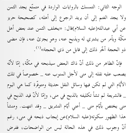
الوجه الثاني: التمسك بالروايات الواردة في متمتّع يجد الثمن
ولا يجد الغنم إلى أن يريد الرجوع إلى أهله، كصحيحة حريز
عن أبي عبدالله(علیه السلام)قال: «يخلف الثمن عند بعض أهل
مكّة ويأمر من يشتري له ويذبح عنه، وهو يجزئ عنه، فإن مضى
(۱)
ذو الحجة أخّر ذلك إلى قابل من ذي الحجة»
.
فإنّ الظاهر من ذلك أنّ ذاك البعض سيذبحه في مكّة، إمّا لأنّه
يصعب عليه نقله إلى منى لأجل المنوب عنه _ خصوصاً في تلك
الأيّام التي لم تكن فيها وسائل النقل حديثة ومتوفّرة كما هي اليوم
_ فالشريعة لم تشأ تكليفه بالذبح في منى، وإمّا لأنّ قيد الذبح في
منى يختص بأيّام منى _ أعني أيّام التشريق _ وقد انتهت. ومنشأ
هذا الظهور سكوته(علیه السلام)عن إيجاب ذبحه في منى، رغم
أنّ وجوب ذلك في هذه الحالة ليس من الواضحات، ففرض