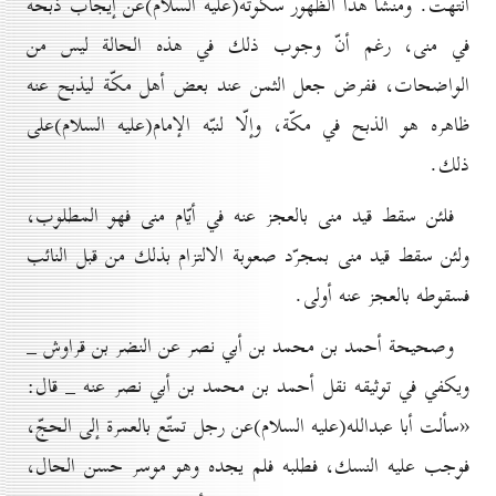
انتهت. ومنشأ هذا الظهور سكوته(علیه السلام)عن إيجاب ذبحه
في منى، رغم أنّ وجوب ذلك في هذه الحالة ليس من
الواضحات، ففرض جعل الثمن عند بعض أهل مكّة ليذبح عنه
ظاهره هو الذبح في مكّة، وإلّا لنبّه الإمام(علیه السلام)على
ذلك.
فلئن سقط قيد منى بالعجز عنه في أيّام منى فهو المطلوب،
ولئن سقط قيد منى بمجرّد صعوبة الالتزام بذلك من قبل النائب
فسقوطه بالعجز عنه أولى.
وصحيحة أحمد بن محمد بن أبي نصر عن النضر بن قراوش _
ويكفي في توثيقه نقل أحمد بن محمد بن أبي نصر عنه _ قال:
«سألت أبا عبدالله(علیه السلام)عن رجل تمتّع بالعمرة إلى الحجّ،
فوجب عليه النسك، فطلبه فلم يجده وهو موسر حسن الحال،