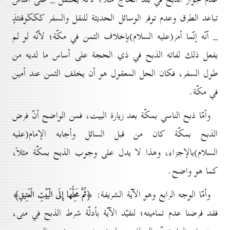
تباعد الطرق وعدم توفر الوسائل الحديثة للنقل والسفر ݢݢݢوقتئذٍ
_ أنّه إنّما أمر(علیه السلام)بإخلاف الثمن في مكّة؛ لأنّه لو لم
يفعل ذلك لفاته الذبح في ذي الحجة على أساس ما لديه من
طول السفر، فكان الحل المعقول هو أن يخلف الثمن عند أمين
في مكّة.
وأمّا ذبح الناسي بمكّة بعد زيارة البيت، فمن الواضح أنّ فرض
الذبح بمكّة كان من قبل السائل وأجابه الإمام(علیه
السلام)بالإجزاء، وهذا لا يدل على وجوب الذبح بمكّة مثلاً،
كما هو واضح.
وأمّا الوجه الرابع وهو الآية الشريفة:
﴿ثُمَّ مَحِلُّهَا إِلَى الْبَيْتِ الْعَتِيقِ﴾
فقد فرضنا عدم تماميته؛ لتقيّد الآية بأدلّة شرط الذبح في منى،