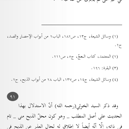
(۱) وسائل الشيعة، ج۱۳، ص۱۸۲، الباب۲ من أبواب الإحصار والصد،
ح۲.
(۲) المعتمد، كتاب الحجّ، ج٥، ص۲۱۱.
(۳) البقرة: ۱۹٦.
(٤) وسائل الشيعة، ج۱٤، ص۱۳۷، الباب ۲۸ من أبواب الذبح، ح۲.
۹۱
وقد ذكر السيد الخوئي(رحمه الله) أنّ الاستدلال بهذا
الحديث على أصل المطلب _ وهو كون محلّ الذبح منى _ تام
في ذاته، إلّا أنّه أيضاً لا إطلاق له لحال العذر عن الذبح في