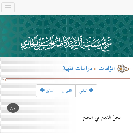
المؤلفات
»
دراسات فقهية
التـالـي
الفهرس
السابق
۸۷
محلّ الذبح في الحج