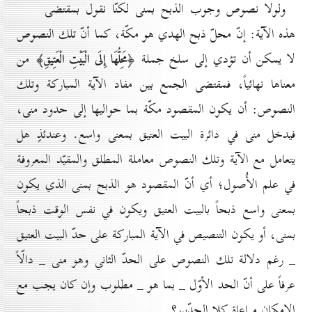
ولولا نصوص وجوب الذبح بمنى لكنّا نقول بمقتضى
هذه الآية: إنّ محلّ ذبح الهدي هو مكّة، كما أنّ تلك النصوص
لا يمكن أن تؤدي إلى سلخ جملة
من
﴿مَحِلُّهَا إِلَى الْبَيْتِ الْعَتِيقِ﴾
معناها نهائياً، فمقتضى الجمع بين مفاد الآية المباركة وتلك
النصوص: أن يكون المقصود مكّة بما حواليها إلى حدود منى،
فيدخل منى في دائرة البيت العتيق بمعنى واسع. وعندئذٍ هل
يتعامل مع الآية وتلك النصوص معاملة المطلق والمقيّد المعروفة
في علم الأُصول؛ أي أنّ المقصود هو الذبح بمنى الذي يكون
بمعنى واسع ذبحاً بالبيت العتيق ويكون في نفس الوقت ذبحاً
بمنى، أو يكون التنصيص في الآية المباركة على حدّ البيت العتيق
_ رغم دلالة تلك النصوص على الحدّ الثاني وهو منى _ دالّاً
عرفاً على أنّ الحد الأوّل _ بما هو _ مطلوب وإن كان يجب مع
الإمكان مراعاة كلا الحدّين؟