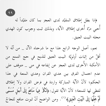
۹۹
فإذا بطل إطلاق المقيّد لدى العجز بما كان مقيّداً له
أُحيي مرّة أُخرى إطلاق الآية، وبذلك ثبت وجوب كون الهدي
محله البيت العتيق.
نعم، أصل الوجه الرابع هذا مع ما شرحناه الآن _ من أنّه لا
أقلّ من إثبات أولويّة البيت العتيق للذبح في حج التمتع من
الأمكنة الأُخرى لدى العجز عن إيقاعه في منى _ متوقف على
عدم احتمال الفرق بين هدي القران وهدي المتعة في هذا
الحكم؛ لأنّ الآية المباركة واردة في فرض القران ولا إطلاق
لفظي لها للمتعة؛ لأنّ الآية تقول:
﴿لَكُمْ فِيهَا مَنَافِعُ إِلَى أَجَلٍ مُسَمًّى
(۱)
. ومن الواضح أنّ ثبوت منافع للحاجّ
ثُمَّ مَحِلُّهَا إِلَى الْبَيْتِ الْعَتِيقِ﴾