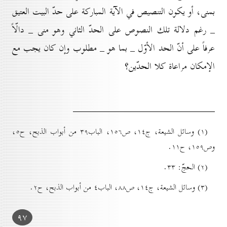
بمنى، أو يكون التنصيص في الآية المباركة على حدّ البيت العتيق
_ رغم دلالة تلك النصوص على الحدّ الثاني وهو منى _ دالّاً
عرفاً على أنّ الحد الأوّل _ بما هو _ مطلوب وإن كان يجب مع
الإمكان مراعاة كلا الحدّين؟
(۱) وسائل الشيعة، ج۱٤، ص۱٥٦، الباب۳۹ من أبواب الذبح، ح٥،
وص۱٥۹، ح۱۱.
(۲) الحجّ: ۳۳.
(۳) وسائل الشيعة، ج۱٤، ص۸۸، الباب٤ من أبواب الذبح، ح۲.
۹۷