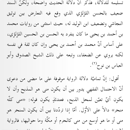
تسليمه للدلالة، فذكر أنّ دلالة الحديث واضحة، ولكنّ السند
ضعيف بالحسن اللؤلؤي الذي وقع فيه التعارض بين توثيق
النجاشي وتضعيف ابن الوليد له، حيث استثنى من روايات محمد
بن أحمد بن يحيى ما كان ينفرد به الحسن بن الحسين اللؤلؤي،
على أساس أنّ محمد بن أحمد بن يحيى وإن كان ثقة في نفسه
لكنه يروي عن الضعفاء، وتبعه على ذلك الشيخ الصدوق وأبو
(۲)
العباس بن نوح
.
أقول: إنّ تماميّة دلالة الرواية موقوفة على ما مضى من دعوى
أنّ الاحتمال الفقهي يدور بين أن يكون منى هو المذبح وأن لا
يكون أيّ تعيّن لمحل الذبح، فعندئذٍ يكون قوله: «منى كلّه
منحر» دالاً على الأوّل. أمّا إذا تردّدنا بين أن يكون المنحر هو
منى أو ما هو أوسع من منى كالحرم أو مكّة وما حواليها، فالرواية