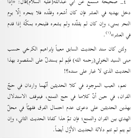
٤_ صحيحة مسمع عن أبي عبدالله(علیه السلام)قال: «إذا
دخل بهديه في العشر فإن كان أشعره وقلّده فلا ينحره إلّا يوم
النحر بمنى، وإن كان لم يقلّده ولم يشعره فلينحره بمكّة إذا قدم
(۱)
في العشر»
.
ولئن كان سند الحديث السابق معيباً بإبراهيم الكرخي حسب
مبنى السيد الخوئي(رحمه الله) فَلِم لم يستدلّ على المقصود بهذا
الحديث الذي لا غبار على سنده؟!
نعم، العيب الموجود في كلا الحديثين أنّهما واردان في حجّ
القران، في حين أنّ كلامنا في حج التمتع، فيتوقف الاستدلال
بهذين الحديثين على دعوى عدم احتمال الفرق فقهيّاً في محلّ
الهدي بين القران والتمتع؛ فإن تمّ هذا كفانا الحديث الثاني، وإن
لم يتم لم تتم دلالة الحديث الأوّل أيضاً.