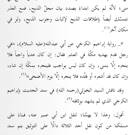
منى؛ لأنّه لم يكن ابتداءً بصدد بيان محلّ الذبح، فمع العذر
نتمسّك أيضاً بإطلاقات الذبح لإثبات وجوب الذبح، ولو في
(۱)
مكان آخر
.
۳_ رواية إبراهيم الكرخي عن أبي عبدالله(علیه السلام)، «في
رجل قدم بهديه مكّة في العشر فقال: إن كان هدياً واجباً فلا
ينحره إلّا بمنى، وإن كان ليس بواجب فلينحره بمكّة إن شاء،
(۲)
وإن كان قد أشعره أو قلّده فلا ينحره إلّا يوم الأضحى»
.
وقد ناقش السيد الخوئي(رحمه الله) في سند الحديث بإبراهيم
(۳)
الكرخي الذي لم يشهد بوثاقته
.
أقول: وهذا لا يهمّنا؛ لنقل ابن أبي عمير عنه، فبناءً على
مسلكنا من كون نقل أحد الثلاثة دالّاً على التوثيق يتم سند