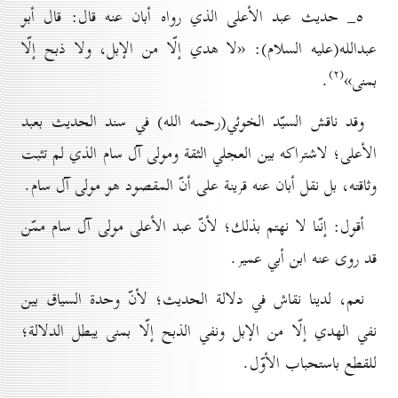
٥_ حديث عبد الأعلى الذي رواه أبان عنه قال: قال أبو
عبدالله(علیه السلام): «لا هدي إلّا من الإبل، ولا ذبح إلّا
(۲)
بمنى»
.
وقد ناقش السيّد الخوئي(رحمه الله) في سند الحديث بعبد
الأعلى؛ لاشتراكه بين العجلي الثقة ومولى آل سام الذي لم تثبت
وثاقته، بل نقل أبان عنه قرينة على أنّ المقصود هو مولى آل سام.
أقول: إنّنا لا نهتم بذلك؛ لأنّ عبد الأعلى مولى آل سام ممّن
قد روى عنه ابن أبي عمير.
نعم، لدينا نقاش في دلالة الحديث؛ لأنّ وحدة السياق بين
نفي الهدي إلّا من الإبل ونفي الذبح إلّا بمنى يبطل الدلالة؛
للقطع باستحباب الأوّل.