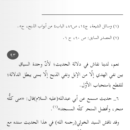
(۱) وسائل الشيعة، ج۱٤، ص۸۹، الباب٤ من أبواب الذبح، ح٥.
(۲) المصدر السابق: ص ۹٠، ح ٦.
۹۳
نعم، لدينا نقاش في دلالة الحديث؛ لأنّ وحدة السياق
بين نفي الهدي إلّا من الإبل ونفي الذبح إلّا بمنى يبطل الدلالة؛
للقطع باستحباب الأوّل.
٦_ حديث مسمع عن أبي عبدالله(علیه السلام)قال: «منى كلُّه
(۱)
منحر، وأفضل المنحر كلّه المسجد»
.
وقد ناقش السيد الخوئي(رحمه الله) في هذا الحديث سنده مع