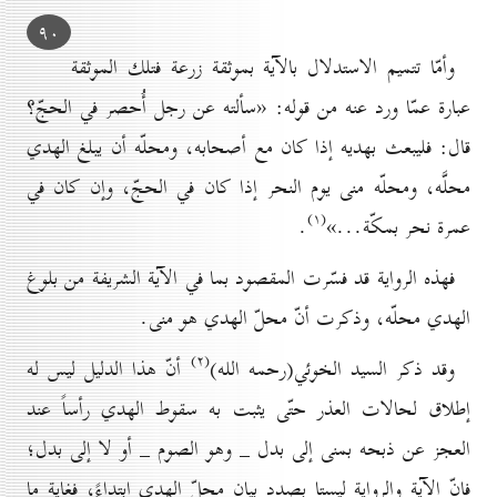
۹٠
وأمّا تتميم الاستدلال بالآية بموثقة زرعة فتلك الموثقة
عبارة عمّا ورد عنه من قوله: «سألته عن رجل أُحصر في الحجّ؟
قال: فليبعث بهديه إذا كان مع أصحابه، ومحلّه أن يبلغ الهدي
محلَّه، ومحلّه منى يوم النحر إذا كان في الحجّ، وإن كان في
(۱)
عمرة نحر بمكّة...»
.
فهذه الرواية قد فسّرت المقصود بما في الآية الشريفة من بلوغ
الهدي محلّه، وذكرت أنّ محلّ الهدي هو منى.
(۲)
وقد ذكر السيد الخوئي(رحمه الله)
أنّ هذا الدليل ليس له
إطلاق لحالات العذر حتّى يثبت به سقوط الهدي رأساً عند
العجز عن ذبحه بمنى إلى بدل _ وهو الصوم _ أو لا إلى بدل؛
فإنّ الآية والرواية ليستا بصدد بيان محلّ الهدي ابتداءً، فغاية ما