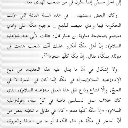
إلى أجل مسمّى إنّما يكون في من صحب الهدي معه.
وكان البعض يستشهد _ في هذه السنة الفائتة التي عيّنت
الحكومة فيها وادي معيصم للذبح _ لترجيح مكّة على وادي
معيصم بصحيحة معاوية بن عمار قال: «قلت لأبي عبدالله(علیه
السلام): إنّ أهل مكّة أنكروا عليك أنّك ذبحت هديك في
(۲)
منزلك بمكّة، فقال: إنّ مكّة كلّها منحر»
.
ولا إشكال في أنّ ما يدل عليه هذا الحديث من ذبح
الإمام(علیه السلام)بمنزله في مكّة إنّما كان في العمرة لا في
الحجّ، وإلّا لشاع وذاع نقل هذا العمل منه(علیه السلام)، الذي
كان خلاف عمل المسلمين قاطبة في كلّ سنة، وقوله(علیه
السلام): «إنّ مكّة كلّها منحر» كان في مقابل ما تخيّله بعض من
أنّ المنحر في مكّة هو فناء الكعبة أو ما بين الصفا والمروة،