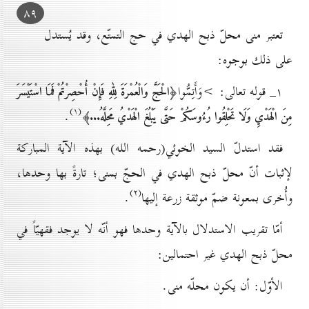
۸۹
تعتبر منى محلّ ذبح الهدي في حج التمتّع، وقد يُستدل
على ذلك بوجوه:
۱_ قوله تعالى: >وَأَتِمُّوا
﴿الْحَجَّ وَالْعُمْرَةَ لِلّٰهِ فَإِنْ أُحْصِرْتُمْ فَمَا اسْتَيْسَرَ
(۱)
.
مِنَ الْهَدْيِ وَلَا تَحْلِقُوا رُءُوسَكُمْ حَتَّى يَبْلُغَ الْهَدْيُ مَحِلَّهُ...﴾
فقد استدلّ السيد الخوئي(رحمه الله) بهذه الآية المباركة
لإثبات أنّ محلّ ذبح الهدي في الحجّ بمنى؛ تارةً بها وحدها،
(۲)
وأُخرى بمعونة ضمّ موثقة زرعة إليها
.
أمّا تقريب الاستدلال بالآية وحدها فهو أنّه لا يوجد فقهيّاً في
محلّ ذبح الهدي غير احتمالين:
الأوّل: أن يكون محلّه منى.