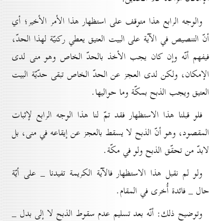
والوجه الرابع هذا متوقف على استظهار هذا الأمر الأخير؛ أي
أنّ التنصيص في الآية على البيت العتيق يعطي ركنيّة لهذا الحدّ،
فيفهم أنّه وإن كان يجب الأخذ بالحدّ الخاص وهو منى لدى
الإمكان، ولكن لدى العجز عن الحدّ الخاص تبقى حدّيّة البيت
العتيق ويجب الذبح بمكّة وما حواليها.
فلو قبلنا هذا الاستظهار فقد تمّ لنا هذا الوجه الرابع لإثبات
المقصود، وهو أنّ الذبح لا يسقط بالعجز عن إيقاعه في منى، بل
لابدّ من تحقّق الذبح ولو في مكّة.
ولو لم نقبل هذا الاستظهار فالآية الكريمة تفيدنا _ على أيّة
حال _ فائدة أُخرى في المقام.
وتوضيح ذلك: أنّه بعد تسليم عدم سقوط الذبح لا إلى بدل _