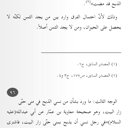
(۲)
الذبح قد مضت»
.
وذلك لأنّ احتمال الفرق وارد بين من يجد الثمن لكنّه لا
يحصل على الحيوان، ومن لا يجد الثمن أصلاً.
(۱) المصدر السابق، ح۲.
(۲) المصدر السابق، ص۱۷۷، ح۳ و٤.
۹٦
الوجه الثالث: ما ورد بشأن من نسي الذبح في منى حتّى
زار البيت، وهو صحيحة معاوية بن عمّار عن أبي عبدالله(علیه
السلام)«في رجل نسي أن يذبح بمنى حتّى زار البيت، فاشترى