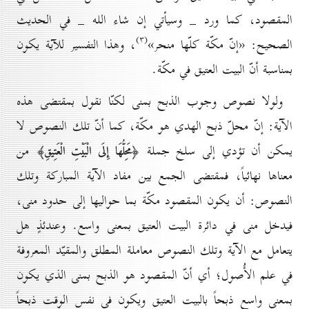
المقصود، كما ورد _ وسيأتي إن شاء الله _ في الحديث
(۳)
الصحيح: «إنّ مكّة كلّها منحر»
، وهذا التفسير للآية يكون
بمناسبة أنّ البيت العتيق في مكّة.
ولولا نصوص وجوب الذبح بمنى لكنّا نقول بمقتضى هذه
الآية: إنّ محلّ ذبح الهدي هو مكّة، كما أنّ تلك النصوص لا
يمكن أن تؤدي إلى سلخ جملة
من
﴿مَحِلُّهَا إِلَى الْبَيْتِ الْعَتِيقِ﴾
معناها نهائياً، فمقتضى الجمع بين مفاد الآية المباركة وتلك
النصوص: أن يكون المقصود مكّة بما حواليها إلى حدود منى،
فيدخل منى في دائرة البيت العتيق بمعنى واسع. وعندئذٍ هل
يتعامل مع الآية وتلك النصوص معاملة المطلق والمقيّد المعروفة
في علم الأُصول؛ أي أنّ المقصود هو الذبح بمنى الذي يكون
بمعنى واسع ذبحاً بالبيت العتيق ويكون في نفس الوقت ذبحاً