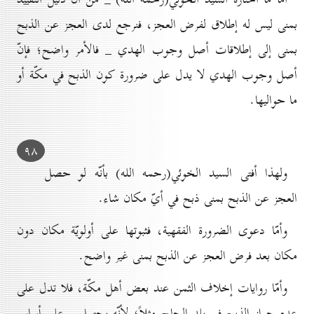
بمنى ليس له إطلاق لفرض العجز، فنرجع لدى العجز عن الذبح
بمنى إلى إطلاقات أصل وجوب الهدي _ فالأمر واضح؛ فإنّ
أصل وجوب الهدي لا يدل على ضرورة كون الذبح في مكّة أو
ما حواليها.
۹۸
ولهذا أفتى السيد الخوئي(رحمه الله) بأنّه لو حصل
العجز عن الذبح بمنى ذبح في أيّ مكان شاء.
وأمّا دعوى الضرورة الفقهية، فثبوتها على أولويّة مكان دون
مكان بعد فرض العجز عن الذبح بمنى غير واضح.
وأمّا روايات إخلاف الثمن عند بعض أهل مكّة، فلا تدل على
عدم جواز الذبح في بلد الحاج مثلاً؛ لأنّه يحتمل _ على أساس