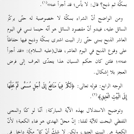
(۱)
بمكّة ثم ذبح؟ قال: لا بأس؛ قد أجزأ عنه»
.
ومن الواضح أنّ الشراء بمكّة لا خصوصية له حتّى يركّز
السائل عليه، فيبدو أنّ مقصود السائل هو أنّه حينما نسي في اليوم
العاشر الذبح بمنى حتّى زار البيت اشترى بمكّة وذبح فيها حفاظاً
على وقوع الذبح في اليوم العاشر، فقال(علیه السلام): «قد أجزأ
عنه»؛ فلئن كان حكم النسيان هذا يتعدّى العرف إلى فرض
العجز بلا إشكال.
الوجه الرابع: قوله تعالى:
﴿لَكُمْ فِيهَا مَنَافِعُ إِلَى أَجَلٍ مُسَمًّى ثُمَّ مَحِلُّهَا
(۲)
.
إِلَى الْبَيْتِ الْعَتِيقِ﴾
وتوضيح الاستدلال بهذه الآية المباركة: أنّنا لو كنّا والمعنى
اللفظي البحت للآية لقلنا: إنّ محلّ الهدي هو فناء الكعبة؛ لأنّ
الكعبة هي البيت العتيق، ولكن لا شكّ أنّ كلّ مكّة داخل في