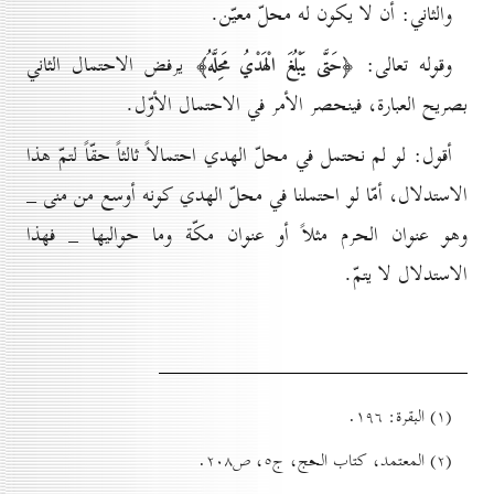
والثاني: أن لا يكون له محلّ معيّن.
وقوله تعالى:
يرفض الاحتمال الثاني
﴿حَتَّى يَبْلُغَ الْهَدْيُ مَحِلَّهُ﴾
بصريح العبارة، فينحصر الأمر في الاحتمال الأوّل.
أقول: لو لم نحتمل في محلّ الهدي احتمالاً ثالثاً حقّاً لتمّ هذا
الاستدلال، أمّا لو احتملنا في محلّ الهدي كونه أوسع من منى _
وهو عنوان الحرم مثلاً أو عنوان مكّة وما حواليها _ فهذا
الاستدلال لا يتمّ.
(۱) البقرة: ۱۹٦.
(۲) المعتمد، كتاب الحج، ج٥، ص۲٠۸.