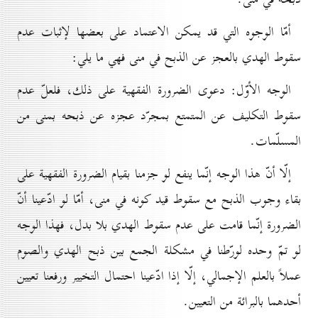
أمّا الوجوه التي قد يمكن الاعتماد على بعضها لإثبات عدم
سقوط الهدي بالعجز عن الذبح في منى فهي ما يلي:
الوجه الأوّل: دعوى الضرورة الفقهية على ذلك، فلعلّ عدم
سقوط التكليف عن المتمتع بمجرّد عجزه عن ذبحه بمنى من
المسلّمات.
إلّا أنّ هذا الوجه إنّما ينفع لو جزمنا بقيام الضرورة الفقهية على
بقاء وجوب الذبح مع سقوط قيد كونه في منى، أمّا لو ادّعينا أنّ
الضرورة إنّما قامت على عدم سقوط الهدي بلا بدل، فهذا الوجه
لو تمّ وحده لورّطنا في مشكلة الجمع بين ذبح الهدي والصوم
عملاً بالعلم الإجمالي، إلّا إذا ادّعينا احتمال التخيير ورفعنا تعيين
أحدهما بالبرائة من التعيين.