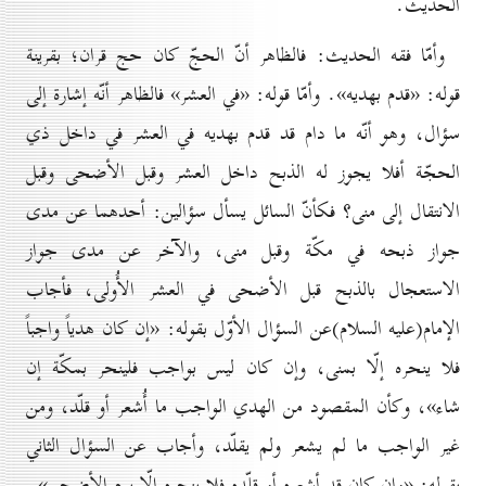
الحديث.
وأمّا فقه الحديث: فالظاهر أنّ الحجّ كان حج قران؛ بقرينة
قوله: «قدم بهديه». وأمّا قوله: «في العشر» فالظاهر أنّه إشارة إلى
سؤال، وهو أنّه ما دام قد قدم بهديه في العشر في داخل ذي
الحجّة أفلا يجوز له الذبح داخل العشر وقبل الأضحى وقبل
الانتقال إلى منى؟ فكأنّ السائل يسأل سؤالين: أحدهما عن مدى
جواز ذبحه في مكّة وقبل منى، والآخر عن مدى جواز
الاستعجال بالذبح قبل الأضحى في العشر الأُولى، فأجاب
الإمام(علیه السلام)عن السؤال الأوّل بقوله: «إن كان هدياً واجباً
فلا ينحره إلّا بمنى، وإن كان ليس بواجب فلينحر بمكّة إن
شاء»، وكأن المقصود من الهدي الواجب ما أُشعر أو قلّد، ومن
غير الواجب ما لم يشعر ولم يقلّد، وأجاب عن السؤال الثاني
بقوله: «وإن كان قد أشعره أو قلّده فلا ينحره إلّا يوم الأضحى».