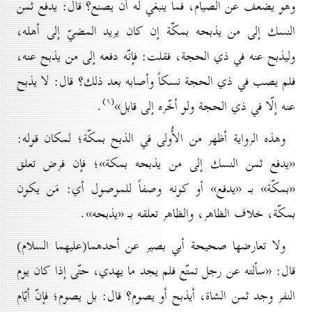
وهو يضعف عن الصيام، فما ينبغي له أن يصنع؟ قال: يدفع ثمن
النسك إلى من يذبحه بمكّة إن كان يريد المضيّ إلى أهله،
وليذبح عنه في ذي الحجة، فقلت: فإنّه دفعه إلى من يذبح عنه،
فلم يصب في ذي الحجة نسكاً وأصابه بعد ذلك؟ قال: لا يذبح
(۱)
عنه إلّا في ذي الحجة ولو أخّره إلى قابل»
.
وهذه الرواية أظهر من الأُولى في الذبح بمكّة؛ لمكان قوله:
«يدفع ثمن النسك إلى من يذبحه بمكة»؛ فإن فرض تعلق
«بمكّة» بـ «يدفع» أو كونه وصفاً للموصول أي: مَن يكون
بمكّة، خلاف الظاهر، والظاهر تعلقه بـ «يذبحه».
ولا تعارضها صحيحة أبي بصير عن أحدهما(علیهما السلام)
قال: «سألته عن رجل تمتّع فلم يجد ما يهدي، حتّى إذا كان يوم
النفر وجد ثمن الشاة، أيذبح أو يصوم؟ قال: بل يصوم؛ فإنّ أيّام