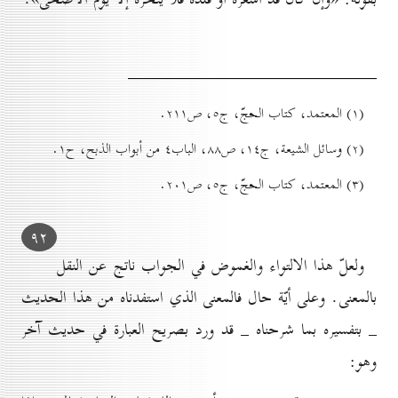
(۱) المعتمد، كتاب الحجّ، ج٥، ص۲۱۱.
(۲) وسائل الشيعة، ج۱٤، ص۸۸، الباب٤ من أبواب الذبح، ح۱.
(۳) المعتمد، كتاب الحجّ، ج٥، ص۲٠۱.
۹۲
ولعلّ هذا الالتواء والغموض في الجواب ناتج عن النقل
بالمعنى. وعلى أيّة حال فالمعنى الذي استفدناه من هذا الحديث
_ بتفسيره بما شرحناه _ قد ورد بصريح العبارة في حديث آخر
وهو: