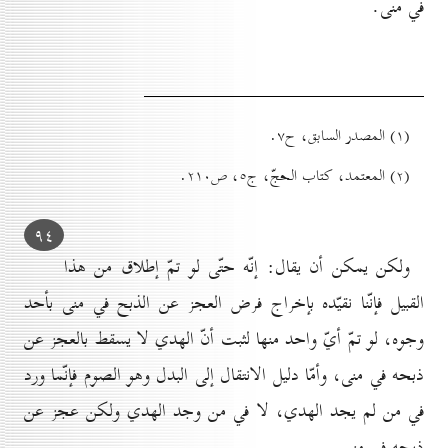
في منى.
(۱) المصدر السابق، ح۷.
(۲) المعتمد، كتاب الحجّ، ج٥، ص۲۱٠.
۹٤
ولكن يمكن أن يقال: إنّه حتّى لو تمّ إطلاق من هذا
القبيل فإنّنا نقيّده بإخراج فرض العجز عن الذبح في منى بأحد
وجوه، لو تمّ أيّ واحد منها لثبت أنّ الهدي لا يسقط بالعجز عن
ذبحه في منى، وأمّا دليل الانتقال إلى البدل وهو الصوم فإنّما ورد
في من لم يجد الهدي، لا في من وجد الهدي ولكن عجز عن
ذبحه في منى.