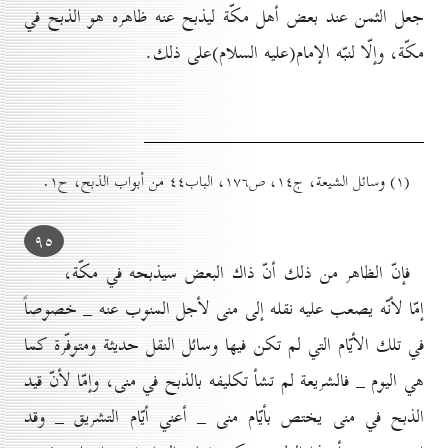
جعل الثمن عند بعض أهل مكّة ليذبح عنه ظاهره هو الذبح في
مكّة، وإلّا لنبّه الإمام(علیه السلام)على ذلك.
(۱) وسائل الشيعة، ج۱٤، ص۱۷٦، الباب٤٤ من أبواب الذبح، ح۱.
۹٥
فإنّ الظاهر من ذلك أنّ ذاك البعض سيذبحه في مكّة،
إمّا لأنّه يصعب عليه نقله إلى منى لأجل المنوب عنه _ خصوصاً
في تلك الأيّام التي لم تكن فيها وسائل النقل حديثة ومتوفّرة كما
هي اليوم _ فالشريعة لم تشأ تكليفه بالذبح في منى، وإمّا لأنّ قيد
الذبح في منى يختص بأيّام منى _ أعني أيّام التشريق _ وقد