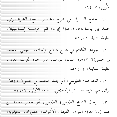
الأُولی، ۱٤٠۷هـ.
۱٠. جامع المدارك في شرح مختصر النافع؛ الخوانساري،
أحمد بن يوسف(۱٤٠٥هـ)؛ إيران، قم، مؤسسة إسماعيليان،
الطبعة الثانية، ۱٤٠٥هـ.
۱۱. جواهر الكلام في شرح شرائع الإسلام؛ النجفي، محمد
بن حسن(۱۲٦٦هـ)؛ لبنان، بيروت، دار إحیاء التراث العربي،
الطبعة السابعة، ۱٤٠٤هـ.
۱۲. الخلاف؛ الطوسي، أبو جعفر محمد بن حسن(٤٦٠هـ)؛
إيران، قم، مؤسسة النشر الإسلامي، الطبعة الأُولی، ۱٤٠۷هـ.
۱۳. رجال الشيخ الطوسي؛ الطوسي، أبو جعفر محمد بن
حسن(٤٦٠هـ)؛ العراق، النجف الأشرف، منشورات الحيدرية،