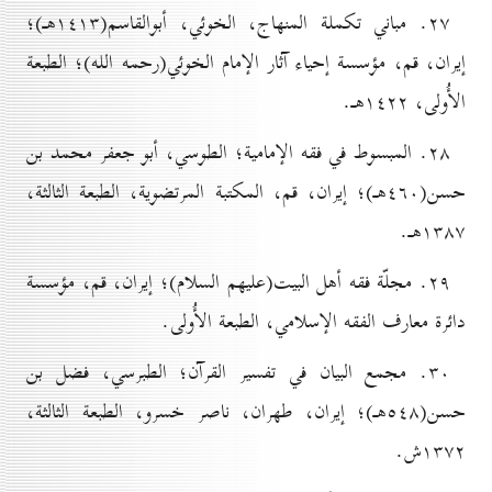
۲۷. مباني تكملة المنهاج، الخوئي، أبوالقاسم(۱٤۱۳هـ)؛
إيران، قم، مؤسسة إحياء آثار الإمام الخوئي(رحمه الله)؛ الطبعة
الأُولی، ۱٤۲۲هـ.
۲۸. المبسوط في فقه الإمامية؛ الطوسي، أبو جعفر محمد بن
حسن(٤٦٠هـ)؛ إيران، قم، المكتبة المرتضوية، الطبعة الثالثة،
۱۳۸۷هـ.
۲۹. مجلّة فقه أهل البيت(علیهم السلام)؛ إيران، قم، مؤسسة
دائرة معارف الفقه الإسلامي، الطبعة الأُولی.
۳٠. مجمع البيان في تفسير القرآن؛ الطبرسي، فضل بن
حسن(٥٤۸هـ)؛ إيران، طهران، ناصر خسرو، الطبعة الثالثة،
۱۳۷۲ش.