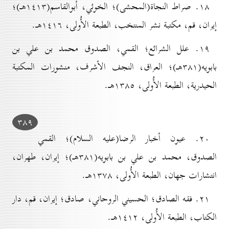
۱۸. صراط النجاة(المحشی)؛ الخوئي، أبوالقاسم(۱٤۱۳هـ)؛
إيران، قم، مكتبة نشر المنتخب، الطبعة الأُولی، ۱٤۱٦هـ.
۱۹. علل الشرائع؛ القمي، الصدوق محمد بن علي بن
بابويه(۳۸۱هـ)؛ العراق، النجف الأشرف، منشورات المكتبة
الحيدرية، الطبعة الأُولی، ۱۳۸٥هـ.
۳۸۹
۲٠. عيون أخبار الرضا(علیه السلام)؛ القمي
الصدوق، محمد بن علي بن بابويه(۳۸۱هـ)؛ إيران، طهران،
انتشارات جهان، الطبعة الأُولی، ۱۳۷۸هـ.
۲۱. فقه الصادق؛ الحسيني الروحاني، صادق؛ إيران، قم، دار
الكتاب، الطبعة الأُولی، ۱٤۱۲هـ.