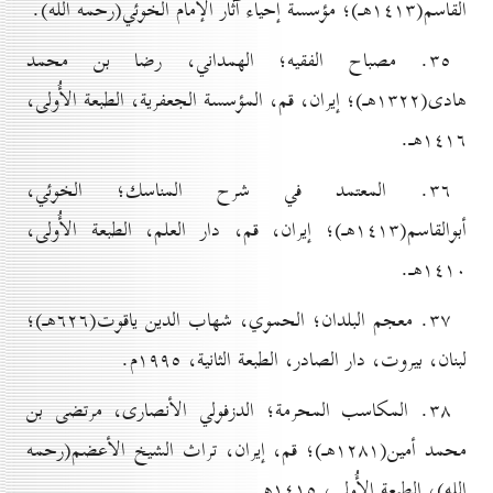
القاسم(۱٤۱۳هـ)؛ مؤسسة إحياء آثار الإمام الخوئي(رحمه الله).
۳٥. مصباح الفقيه؛ الهمداني، رضا بن محمد
هادی(۱۳۲۲هـ)؛ إيران، قم، المؤسسة الجعفرية، الطبعة الأُولی،
۱٤۱٦هـ.
۳٦. المعتمد في شرح المناسك؛ الخوئي،
أبوالقاسم(۱٤۱۳هـ)؛ إيران، قم، دار العلم، الطبعة الأُولی،
۱٤۱٠هـ.
۳۷. معجم البلدان؛ الحموي، شهاب الدين ياقوت(٦۲٦هـ)؛
لبنان، بيروت، دار الصادر، الطبعة الثانية، ۱۹۹٥م.
۳۸. المكاسب المحرمة؛ الدزفولي الأنصاری، مرتضی بن
محمد أمين(۱۲۸۱هـ)؛ قم، إيران، تراث الشيخ الأعضم(رحمه
الله)، الطبعة الأُولی، ۱٤۱٥هـ.