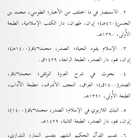
۲. الاستبصار في ما اختلف من الأخبار؛ الطوسي، محمد بن
الحسن(٤٦٠هـ)؛ إیران، طهران، دار الكتب الإسلامية، الطبعة
الأُولی، ۱۳۹٠هـ.
۳. الإسلام يقود الحياة؛ الصدر، محمد¬باقر(۱٤٠٠هـ)؛
إيران، قم، دار الصدر، الطبعة الرابعة، ۱٤۲۹ق.
٤. بحوث في شرح العروة الوثقی؛ محمد¬باقر،
الصدر(۱٤٠٠ق)؛ العراق، النجف الأشرف، مطبعة الآداب،
الطبعة الأُولی، ۱۳۹۱هـ.
٥. البنك اللاربوي في الإسلام؛ الصدر، محمد¬باقر(۱٤٠٠)؛
إيران، قم، دار الصدر، الطبعة الثانية، ۱٤۲۹هـ.
٦. تفسير القرآن الحكيم الشهير بتفسير المنار؛ الشرازي،