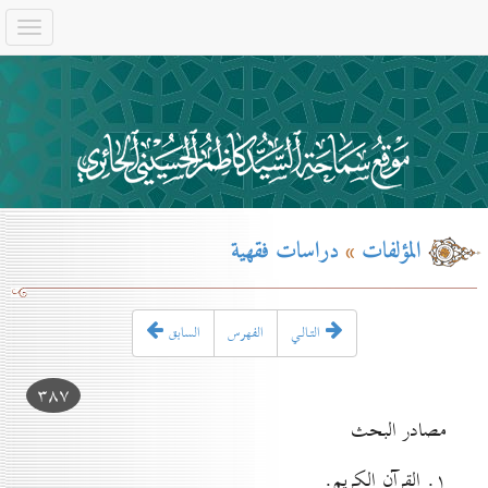
المؤلفات
»
دراسات فقهية
التـالـي
الفهرس
السابق
۳۸۷
مصادر البحث
۱. القرآن الكريم.