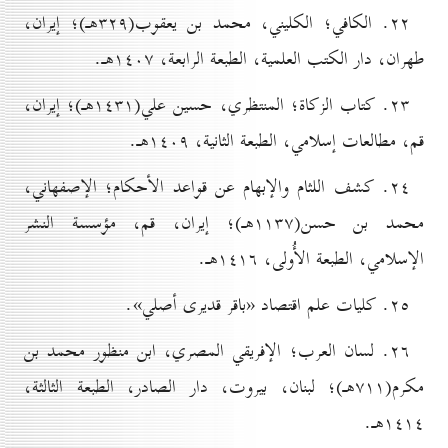
۲۲. الكافي؛ الكليني، محمد بن يعقوب(۳۲۹هـ)؛ إيران،
طهران، دار الكتب العلمية، الطبعة الرابعة، ۱٤٠۷هـ.
۲۳. كتاب الزكاة؛ المنتظري، حسين علي(۱٤۳۱هـ)؛ إيران،
قم، مطالعات إسلامي، الطبعة الثانية، ۱٤٠۹هـ.
۲٤. كشف اللثام والإبهام عن قواعد الأحكام؛ الإصفهاني،
محمد بن حسن(۱۱۳۷هـ)؛ إيران، قم، مؤسسة النشر
الإسلامي، الطبعة الأُولی، ۱٤۱٦هـ.
۲٥. كلیات علم اقتصاد «باقر قدیری أصلي».
۲٦. لسان العرب؛ الإفريقي المصري، ابن منظور محمد بن
مكرم(۷۱۱هـ)؛ لبنان، بیروت، دار الصادر، الطبعة الثالثة،
۱٤۱٤هـ.