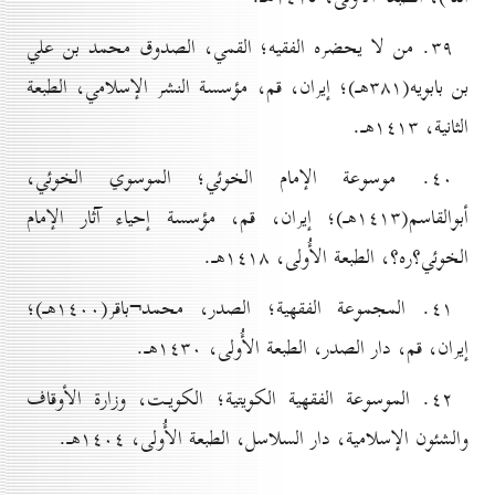
۳۹. من لا يحضره الفقيه؛ القمي، الصدوق محمد بن علي
بن بابويه(۳۸۱هـ)؛ إيران، قم، مؤسسة النشر الإسلامي، الطبعة
الثانية، ۱٤۱۳هـ.
٤٠. موسوعة الإمام الخوئي؛ الموسوي الخوئي،
أبوالقاسم(۱٤۱۳هـ)؛ إيران، قم، مؤسسة إحياء آثار الإمام
الخوئي؟ره؟، الطبعة الأُولی، ۱٤۱۸هـ.
٤۱. المجموعة الفقهية؛ الصدر، محمد¬باقر(۱٤٠٠هـ)؛
إيران، قم، دار الصدر، الطبعة الأُولی، ۱٤۳٠هـ.
٤۲. الموسوعة الفقهية الكويتية؛ الکويـت، وزارة الأوقاف
والشئون الإسلامية، دار السلاسل، الطبعة الأُولی، ۱٤٠٤هـ.