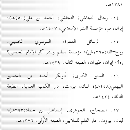
۱۳۸۱هـ.
۱٤. رجال النجاشي؛ النجاشي، أحمد بن علي(٤٥٠هـ)؛
إيران، قم، مؤسسة النشر الإسلامي، ۱٤٠۷هـ.
۱٥. الرسائل العشرة، الموسوي الخميني،
روح¬الله(۱۳٦۸ش)؛ مؤسسة تنظيم ونشر آثار الإمام الخميني؟
ره؟؛ إيران، طهران، الطبعة الثالثة، ۱٤۲۹هـ.
۱٦. السنن الكبرى؛ أبوبكر أحمد بن الحسين
البيهقي(٤٥۸هـ)؛ لبنان، بيروت، دار الكتب العلمية، الطبعة
الثالثة، ۱٤۲٤هـ.
۱۷. الصحاح؛ الجوهري، إسماعيل بن حماد(۳۹۳هـ)؛
لبنان، بيروت، دار العلم للملايين، الطبعة الأُولی، ۱۳۷٦هـ.