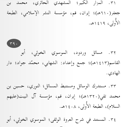
۳۱. المزار الكبير؛ المشهدي الحائري، محمد بن
جعفر(٦۱٠هـ)؛ إيران، قم، مؤسسة النشر الإسلامي، الطبعة
الأُولی، ۱٤۱۹هـ.
۳۹٠
۳۲. مسائل وردود، الموسوي الخوئي، أبو
القاسم(۱٤۱۳هـ)؛ جمع وإعداد: الشهابي، محمّد جواد؛ دار
الهادي.
۳۳. مستدرك الوسائل ومستنبط المسائل؛ النوري، حسین بن
محمد تقي(۱۳۲٠هـ)؛ إيران، قم، مؤسسة آل البيت(علیهم
السلام)، الطبعة الأُولی، ۱٤٠۸هـ.
۳٤. المستند في شرح العروة الوثقی؛ الموسوي الخوئي، أبو