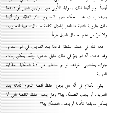
أيضاً، ولو أثبتنا ذلك بالرواية الأُولى من الروايتين اللتين أوردناهما
بصدد إثبات هذا الحكم ففيها التصريح بذكر الدابّة، ولو أثبتنا
ذلك بالرواية الثانية فالظاهر إطلاق كلمة «المال» فيها للحيوان،
ولا أقلّ من عدم احتمال الفرق عرفاً.
هذا كلّه في حفظ اللقطة كأمانة بعد التعريف في غير الحرم،
وقد عرفت أنّه لم يتمّ في ذلك دليل خاص، وإنّما يمكن إثبات
جوازه بمقتضى القواعد لو لم نستظهر من أدلّة الملكية الملكية
القهرية.
يبقى الكلام في أنّه هل يجوز حفظ لقطة الحرم كأمانة بعد
التعريف أو يجب التصدّق بها؟ وهل يجوز حفظ اللقطة التي لا
يمكن تعريفها كأمانة أو يجب التصدّق بها؟