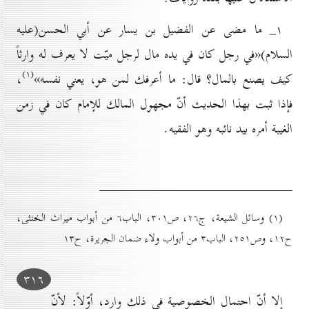
۱_ ما مضى عن الفضيل بن يسار عن أبي الحسن(علیه
السلام)«في رجل كان في يده مال لرجل ميّت لا يعرف له وارثاً
(۱)
كيف يصنع بالمال؟ قال: ما أعرفك لمن هو، يعني نفسه»
،
فإذا ثبت بهذا الحديث أنّ مجهول المالك للإمام كان في زمن
الغيبة أمره بيد نائبه وهو الفقيه.
(۱) وسائل الشيعة، ج۲٦، ص۳٠۱، الباب٦ من أبواب ميراث الخنثى،
ح۱۲، وص۲٥۱، الباب۳ من أبواب ولاء ضمان الجريرة، ح۱۳
۳۱٦
إلا أنّ احتمال الخصوصية في ذلك وارد، أوّلاً: لأنّ