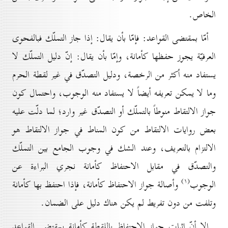
الخاص.
أمّا بمقتضى القواعد: فإمّا بأن يقال: إذا جاز التملّك فبالفحوى
العرفيّة يجوز حفظها كأمانة، وإمّا بأن يقال: إنّ دليل التملّك لا
يستفاد منه أكثر من الرخصة، ودليل التصدّق في غير لقطة الحرم
وما لا يمكن تعريفه أيضاً لا يستفاد منه الوجوب، واحتمال كون
جواز الالتقاط منوطاً بالتملّك أو التصدّق غير وارد؛ لما دلّت عليه
بعض روايات الالتقاط من كون المناط في جواز الالتقاط هو
الالتزام بالتعريف، وعند الشك في وجوب الجامع بين التملّك
والتصدّق في مقابل الاحتفاظ كأمانة نجري البراءة عن
(۱)
الوجوب
وأصالة جواز الاحتفاظ كأمانة، فإذا احتفظ بها كأمانة
وتلفت من دون تفريط لم يكن هناك دليل على الضمان.
إلا أنّ إثبات جواز الاحتفاظ باللقطة كأمانة بمقتضى القواعد