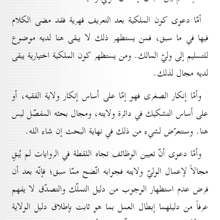
أمّا دعوى كون الملكية بعد التعريف قهرية فقد مضى الكلام
فيها في ما سبق، فمن يستظهر ذلك لا يبقى هنا لديه موضوع
للتسليم إلى وليّ المالك. ومن يستظهر كون الملكية اختيارية يبقى
لديه مجال لذلك.
وأمّا إنكار الصغرى فهو إمّا على أساس إنكار ولاية الفقيه، أو
على أساس التشكيك في دائرة ولايته، ومجال بحثه المفصّل ليس
هنا. وسنتعرّض لشيء من ذلك في نهاية البحث إن شاء الله.
وأمّا دعوى أنّ تعيين الوظائف تجاه اللقطة في الروايات لم يُبقِ
مجالاً لإعمال الوليّ ولايته فجوابه اتّضح ممّا سبق؛ فإنّه بعد أن
فرض عدم استظهار الوجوب من دليل التملّك والتصدّق لا يفهم
عرفاً من دليلهما إبطال العمل بما هو ثابت بإطلاق دليل الولاية