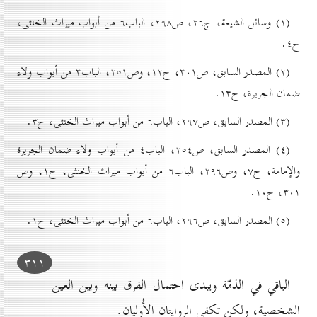
(۱) وسائل الشيعة، ج۲٦، ص۲۹۸، الباب٦ من أبواب ميراث الخنثى،
ح٤.
(۲) المصدر السابق، ص۳٠۱، ح۱۲، وص۲٥۱، الباب۳ من أبواب ولاء
ضمان الجريرة، ح۱۳.
(۳) المصدر السابق، ص۲۹۷، الباب٦ من أبواب ميراث الخنثى، ح۳.
(٤) المصدر السابق، ص۲٥٤، الباب٤ من أبواب ولاء ضمان الجريرة
والإمامة، ح۷، وص۲۹٦، الباب٦ من أبواب ميراث الخنثى، ح۱، وص
۳٠۱، ح۱٠.
(٥) المصدر السابق، ص۲۹٦، الباب٦ من أبواب ميراث الخنثى، ح۱.
۳۱۱
الباقي في الذمّة ويبدى احتمال الفرق بينه وبين العين
الشخصية، ولكن تكفي الروايتان الأُوليان.