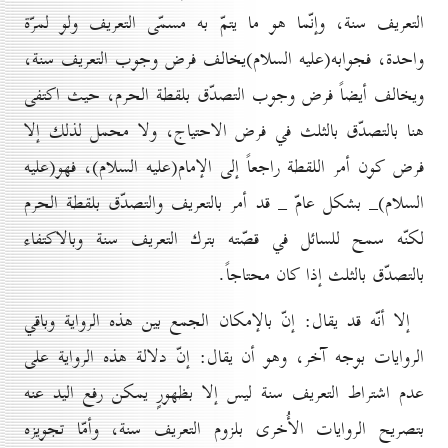
التعريف سنة، وإنّما هو ما يتمّ به مسمّى التعريف ولو لمرّة
واحدة، فجوابه(علیه السلام)يخالف فرض وجوب التعريف سنة،
ويخالف أيضاً فرض وجوب التصدّق بلقطة الحرم، حيث اكتفى
هنا بالتصدّق بالثلث في فرض الاحتياج، ولا محمل لذلك إلا
فرض كون أمر اللقطة راجعاً إلى الإمام(علیه السلام)، فهو(علیه
السلام)_ بشكل عامّ _ قد أمر بالتعريف والتصدّق بلقطة الحرم
لكنّه سمح للسائل في قصّته بترك التعريف سنة وبالاكتفاء
بالتصدّق بالثلث إذا كان محتاجاً.
إلا أنّه قد يقال: إنّ بالإمكان الجمع بين هذه الرواية وباقي
الروايات بوجه آخر، وهو أن يقال: إنّ دلالة هذه الرواية على
عدم اشتراط التعريف سنة ليس إلا بظهورٍ يمكن رفع اليد عنه
بتصريح الروايات الأُخرى بلزوم التعريف سنة، وأمّا تجويزه