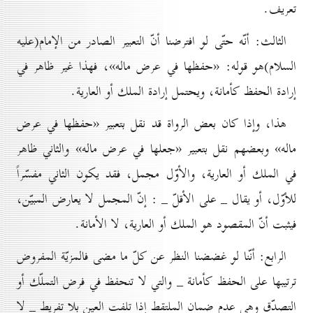
تعريف.
الثالث: أنّه حتّى لو افترضنا أنّ التعبير الصادر من الإمام(علیه
السلام)هو قوله: «حفظها في عرض ماله»، فهذا غير ظاهر في
إرادة الحفظ كأمانة، ويحتمل إرادة الملك أو العارية.
هذا، وإذا كان بعض الرواة قد نقل بتعبير «حفظها في عرض
ماله» وبعضهم نقل بتعبير «جعلها في عرض ماله» والثاني ظاهر
في الملك أو العارية، والأوّل مجمل، فقد يكون الثاني مفسّراً
للأوّل، أو يقال _ على الأقلّ _ : إنّ المجمل لا يعارض المبيّن،
فيثبت أنّ المقصود هو الملك أو العارية، لا الأمانة.
الرابع: أنّنا لو غضضنا النظر عن كلّ ما مضى فالمزيّة المفروض
ترتيبها على الحفظ كأمانة _ والتي لا تنحفظ في فرض التملّك أو
التصدّق وهي عدم ضمان الملتقط إذا تلفت العين بلا تفريط _ لا