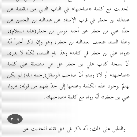
الحديث مع كلمة «صاحبها» في الباب الثاني من اللقطة عن
عبدالله بن جعفر في قرب الإسناد عن عبدالله بن الحسن عن
جدّه علي بن جعفر عن أخيه موسى بن جعفر(علیه السلام)،
وهذا السند ضعيف بعبدالله بن جعفر، وهو وإن ذكر أخيراً أنّه
«رواه علي بن جعفر في كتابه» وهذا تام السند، لكنّنا لا ندري
أنّ نسخة كتاب علي بن جعفر هل هي مشتملة على كلمة
«صاحبها» أو لا؟ ويبدو أنّ صاحب الوسائل(رحمه الله) لم يكن
يهتمّ بوجود هذه الكلمة وعدمها إلى حدّ يفهم من قوله: «رواه
علي بن جعفر» أنّه رواه مع كلمة «صاحبها».
۳٠۹
والدليل على ذلك: أنّه ذكر في ذيل نقله للحديث عن