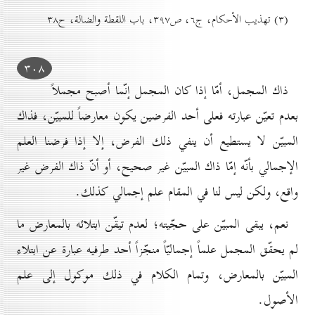
(۳) تهذيب الأحكام، ج٦، ص۳۹۷، باب اللقطة والضالة، ح۳۸
۳٠۸
ذاك المجمل، أمّا إذا كان المجمل إنّما أصبح مجملاً
بعدم تعيّن عبارته فعلى أحد الفرضين يكون معارضاً للمبيّن، فذاك
المبيّن لا يستطيع أن ينفي ذلك الفرض، إلا إذا فرضنا العلم
الإجمالي بأنّه إمّا ذاك المبيّن غير صحيح، أو أنّ ذاك الفرض غير
واقع، ولكن ليس لنا في المقام علم إجمالي كذلك.
نعم، يبقى المبيّن على حجّيته؛ لعدم تيقّن ابتلائه بالمعارض ما
لم يحقّق المجمل علماً إجماليّاً منجّزاً أحد طرفيه عبارة عن ابتلاء
المبيّن بالمعارض، وتمام الكلام في ذلك موكول إلى علم
الأصول.