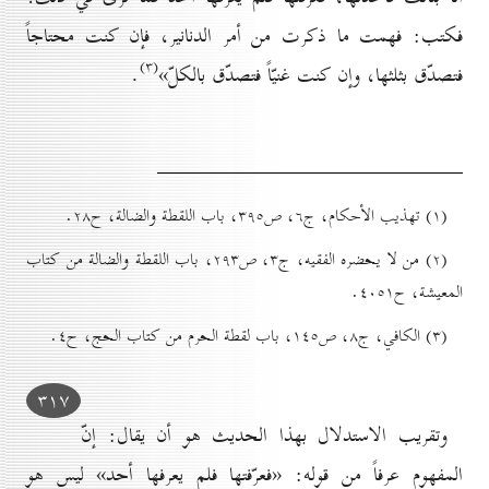
فكتب: فهمت ما ذكرت من أمر الدنانير، فإن كنت محتاجاً
(۳)
فتصدّق بثلثها، وإن كنت غنيّاً فتصدّق بالكلّ»
.
(۱) تهذيب الأحكام، ج٦، ص۳۹٥، باب اللقطة والضالة، ح۲۸.
(۲) من لا يحضره الفقيه، ج۳، ص۲۹۳، باب اللقطة والضالة من کتاب
المعيشة، ح٤٠٥۱.
(۳) الكافي، ج۸، ص۱٤٥، باب لقطة الحرم من كتاب الحج، ح٤.
۳۱۷
وتقريب الاستدلال بهذا الحديث هو أن يقال: إنّ
المفهوم عرفاً من قوله: «فعرّفتها فلم يعرفها أحد» ليس هو