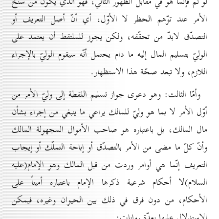
لو تمّ فإنّما هو في مقابل الظهور الثاني، فهو الذي يكون من سنخ
الأمر عند توّهم الحظر لا الأوّل، أي أنّ أصل التعريف أو
التصدّق لابدّ من تحقّقه، ولكن يجوز للملتقط أن يعتمد على
الوليّ بتسليم المال إليه ما دام يحتمل أنّه سيقوم الوليّ بالإجراء
اللازم، ولا تبعد صحّة هذا الاستظهار.
وأمّا الثالث: وهو دعوى جواز تسليم اللقطة إلى وليّ الأمر من
أوّل الأمر لا بما هو وليّ للمالك يراعي ما ينبغي من إجراء بشأن
مال المالك، بل باعتباره هو صاحب الأموال المجهولة المالك
وأنّ كلّ ما مضى من الأمر بالتصدّق أو إباحة التملّك أو إيجاب
التعريف إنّما هي أوامر وردت من قبل المالك وهو الإمام(علیه
السلام)لا أحكام شرعية ذكرها الإمام باعتباره أميناً على
الأحكام، من دون فرق في ذلك بين الحيوان وغيره، فيمكن
الاستدلال عليها بعدّة روايات: