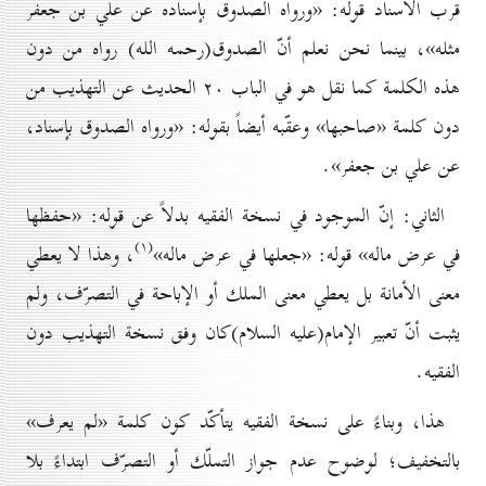
قرب الاسناد قوله: «ورواه الصدوق بإسناده عن علي بن جعفر
مثله»، بينما نحن نعلم أنّ الصدوق(رحمه الله) رواه من دون
هذه الكلمة كما نقل هو في الباب ۲٠ الحديث عن التهذيب من
دون كلمة «صاحبها» وعقّبه أيضاً بقوله: «ورواه الصدوق بإسناد،
عن علي بن جعفر».
الثاني: إنّ الموجود في نسخة الفقيه بدلاً عن قوله: «حفظها
(۱)
في عرض ماله» قوله: «جعلها في عرض ماله»
، وهذا لا يعطي
معنى الأمانة بل يعطي معنى الملك أو الإباحة في التصرّف، ولم
يثبت أنّ تعبير الإمام(علیه السلام)كان وفق نسخة التهذيب دون
الفقيه.
هذا، وبناءً على نسخة الفقيه يتأكّد كون كلمة «لم يعرف»
بالتخفيف؛ لوضوح عدم جواز التملّك أو التصرّف ابتداءً بلا