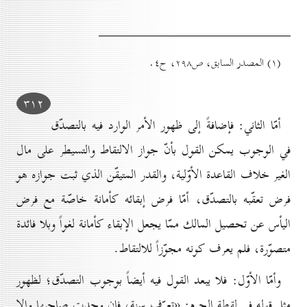
(۱) المصدر السابق، ص۲۹۸، ح٤.
۳۱۲
أمّا الثاني: فإضافةً إلى ظهور الأمر الوارد فيه بالتصدّق
في الوجوب يمكن القول بأنّ جواز الالتقاط والتسيطر على مال
الغير خلاف القاعدة الأوّلية، والقدر المتيقّن الذي ثبت جوازه هو
فرض تعقّبه بالتصدّق، أمّا فرض إبقائه كأمانة خاصّة مع فرض
اليأس عن تحصيل المالك ممّا يجعل الإبقاء كأمانة لغواً وبلا فائدة
متصوّرة، فلم يعرف كونه مجوّزاً للالتقاط.
وأمّا الأوّل: فلا يبعد القول فيه أيضاً بوجوب التصدّق؛ لظهور
مثل قوله في لقطة الحرم: «تعرّف سنة، فإن وجدت صاحبها وإلا