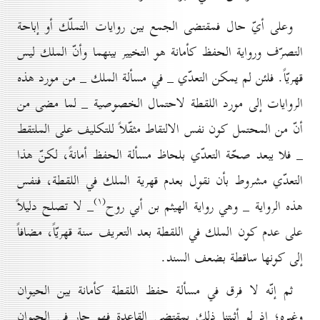
وعلى أيّ حال فمقتضى الجمع بين روايات التملّك أو إباحة
التصرّف ورواية الحفظ كأمانة هو التخيير بينهما وأنّ الملك ليس
قهريّاً. فلئن لم يمكن التعدّي _ في مسألة الملك _ من مورد هذه
الروايات إلى مورد اللقطة لاحتمال الخصوصية _ لما مضى من
أنّ من المحتمل كون نفس الالتقاط مثقّلاً للتكليف على الملتقط
_ فلا يبعد صحّة التعدّي بلحاظ مسألة الحفظ أمانةً، لكنّ هذا
التعدّي مشروط بأن نقول بعدم قهرية الملك في اللقطة، فنفس
(۱)
هذه الرواية _ وهي رواية الهيثم بن أبي روح
_ لا تصلح دليلاً
على عدم كون الملك في اللقطة بعد التعريف سنة قهريّاً، مضافاً
إلى كونها ساقطة بضعف السند.
ثم إنّه لا فرق في مسألة حفظ اللقطة كأمانة بين الحيوان
وغيره؛ إذ لو أثبتنا ذلك بمقتضى القاعدة فهو جار في الحيوان