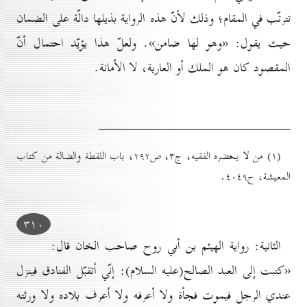
تترتّب في المقام؛ وذلك لأنّ هذه الرواية بذيلها دالّة على الضمان
حيث يقول: «وهو لها ضامن». ولعلّ هذا يؤيّد احتمال أنّ
المقصود كان هو الملك أو العارية، لا الأمانة.
(۱) من لا يحضره الفقيه، ج۳، ص۲۹۲، باب اللقطة والضالة من كتاب
المعيشة، ح٤٠٤۹.
۳۱٠
الثانية: رواية الهيثم بن أبي روح صاحب الخان قال:
«كتبت إلى العبد الصالح(علیه السلام): إنّي أتقبّل الفنادق فينزل
عندي الرجل فيموت فجأة ولا أعرفه ولا أعرف بلاده ولا ورثته