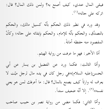
فيبقى المال عندي، كيف أصنع به؟ ولمن ذلك المال؟ قال:
(۱)
اتركه على حاله»
.
وقد ورد في نظير ذلك الحكم بأنّه كسبيل مالك، والحكم
بالتصدّق، والحكم بأنّه للإمام، والحكم بإبقائه على حاله؛ وكأنّ
المقصود منه حفظه أمانةً.
أمّا الأخير: فهو ما عرفت من رواية الهيثم.
وأمّا الثالث: فكما ورد عن الفضيل بن يسار عن أبي
الحسن(علیه السلام)«في رجل كان في يده مال لرجل ميّت لا
يعرف له وارثاً كيف يصنع بالمال؟ قال: ما أعرفك لمن هو يعني
(۲)
نفسه»
. إلا أنّه ضعيف سنداً.
وأمّا الثاني: فكما مضى من رواية نصر بن حبيب صاحب
(۳)