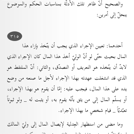
والصحيح أنّ ظاهر تلك الأدلّة بمناسبات الحكم والموضوع
ينحلّ إلى أمرين:
۳۱٥
أحدهما: تعيين الإجراء الذي يجب أن يتّخذ بإزاء هذا
المال بحيث حتّى لو أنّ الوليّ أخذ هذا المال كان الإجراء الذي
لابدّ أن يتّخذه هو التعريف أو التصدّق، والثاني: أنّ الملتقط هو
الذي قد انشغلت عهدته بهذا الإجراء لأجل ما صنعه من وضع
يده على هذا المال، فيجب عليه: إمّا أن يقوم هو بهذا الإجراء،
أو يسلّم المال إلى من يثق بأنّه يقوم به، أو يثبت له _ ولو ثبوتاً
تعبّديّاً _ قيام شخصٍ ما بهذا الإجراء.
وما مضى من استظهار العِدلية لإيصال المال إلى وليّ المالك