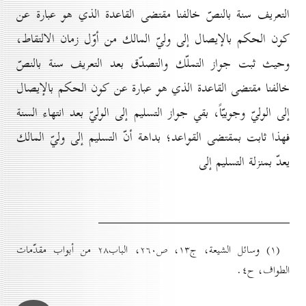
التعريف سنة بالنصّ خالفنا مقتضى القاعدة الذي هو عبارة عن
كون الحكم بالإيصال إلى وليّ المالك من أوّل زمان الالتقاط،
وحيث ثبت جواز التملّك والتصدّق بعد التعريف سنة بالنصّ
خالفنا مقتضى القاعدة الذي هو عبارة عن كون الحكم بالإيصال
إلی الوليّ وجوبيّاً، بقي جواز التسليم إلى الوليّ بعد انتهاء السنة
فهذا ثابت بمقتضى القواعد؛ بداهة أنّ التسليم إلى وليّ المالك
يعدّ بمنزلة التسليم إلى
(۱) وسائل الشيعة، ج۱۳، ص۲٦٠، الباب۲۸ من أبواب مقدّمات
الطواف، ح٤.