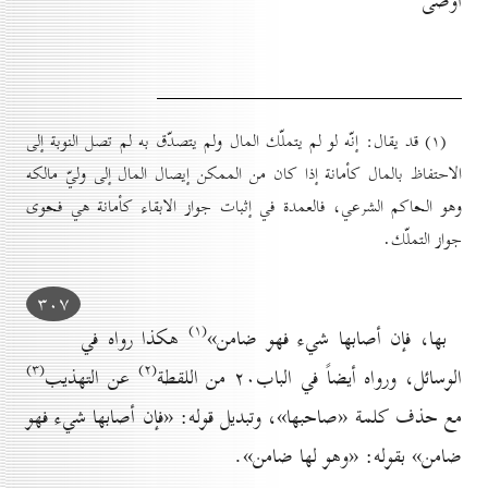
أوصى
(۱) قد يقال: إنّه لو لم يتملّك المال ولم يتصدّق به لم تصل النوبة إلى
الاحتفاظ بالمال كأمانة إذا كان من الممكن إيصال المال إلى وليّ مالكه
وهو الحاكم الشرعي، فالعمدة في إثبات جواز الابقاء كأمانة هي فحوى
جواز التملّك.
۳٠۷
(۱)
بها، فإن أصابها شيء فهو ضامن»
هكذا رواه في
(۳)
(۲)
الوسائل، ورواه أيضاً في الباب۲٠ من اللقطة
عن التهذيب
مع حذف كلمة «صاحبها»، وتبديل قوله: «فإن أصابها شيء فهو
ضامن» بقوله: «وهو لها ضامن».