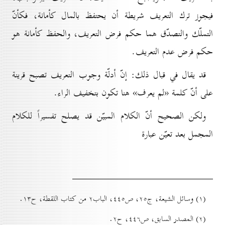
فيجوز ترك التعريف شريطة أن يحتفظ بالمال كأمانة، فكأنّ
التملّك والتصدّق هما حكم فرض التعريف، والحفظ كأمانة هو
حكم فرض عدم التعريف.
قد يقال في قبال ذلك: إنّ أدلّة وجوب التعريف تصبح قرينة
على أنّ كلمة «لم يعرف» هنا تكون بتخفيف الراء.
ولكن الصحيح أنّ الكلام المبيّن قد يصلح تفسيراً للكلام
المجمل بعد تعيّن عبارة
(۱) وسائل الشيعة، ج۲٥، ص٤٤٥، الباب۲ من كتاب اللقطة، ح۱۳.
(۲) المصدر السابق، ص٤٤٦، ح۲.