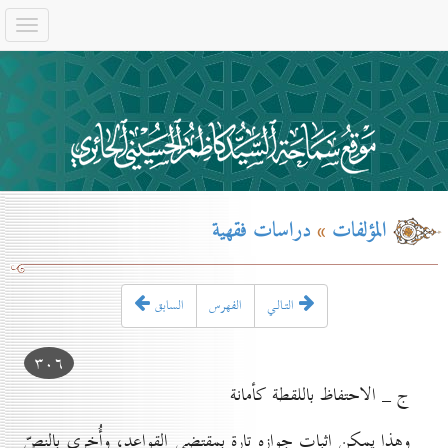
المؤلفات
»
دراسات فقهية
التـالـي
الفهرس
السابق
۳٠٦
ج _ الاحتفاظ باللقطة كأمانة
وهذا يمكن إثبات جوازه تارة بمقتضى القواعد، وأُخرى بالنصّ