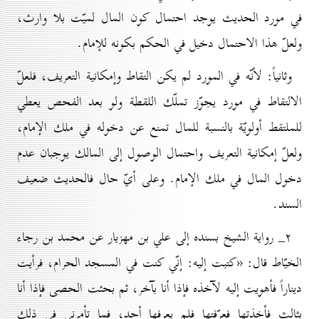
في مورد الحديث يوجد احتمال كون المال لميّت بلا وارث،
ولعلّ هذا الاحتمال دخيل في الحكم بكونه للإمام.
وثانياً: لأنّه في المورد لم يكن التقاط وإمكانية التعريف، فلعلّ
الالتقاط في مورد يجوّز تملّك اللقطة ولو بعد الفحص يعطي
للملتقط أولويّة بالنسبة للمال تمنع عن دخوله في ملك الإمام،
ولعلّ إمكانية التعريف واحتمال الوصول إلى المالك يوجبان عدم
دخول المال في ملك الإمام. وعلى أيّ حال فالحديث ضعيف
السند.
۲_ رواية الشيخ بسنده إلى علي بن مهزيار عن محمد بن رجاء
الخيّاط قال: «كتبت إليه: إنّي كنت في المسجد الحرام، فرأيت
ديناراً فأهويت إليه لآخذه فإذا أنا بآخر، ثم بحثت الحصى فإذا أنا
بثالث فأخذتها فعرّفتها فلم يعرفها أحد، فما تأمرني في ذلك