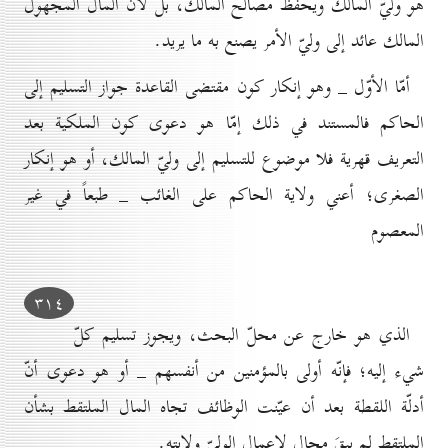
هو وليّ المالك ويحفظ مصالح المالك، بل لأنّ المال المجهول
المالك عائد إلى وليّ الأمر يصنع به ما يريد.
أمّا الأوّل _ وهو إنكار كون مقتضى القاعدة جواز التسليم إلى
الحاكم فالمستند في ذلك إمّا هو دعوى كون الملكية بعد
التعريف قهرية فلا موضوع للتسليم إلى وليّ المالك، أو هو إنكار
الصغرى؛ أعني ولاية الحاكم على الغائب _ طبعاً في غير
المعصوم
۳۱٤
الذي هو خارج عن محلّ البحث، ويجوز تسليم كلّ
شيء إليه؛ فإنّه أولى بالمؤمنين من أنفسهم _ أو هو دعوى أنّ
أدلّة اللقطة بعد أن عيّنت الوظائف تجاه المال الملتقط بشأن
الملتقِط لم يبقَ مجال لإعمال الوليّ ولايته.