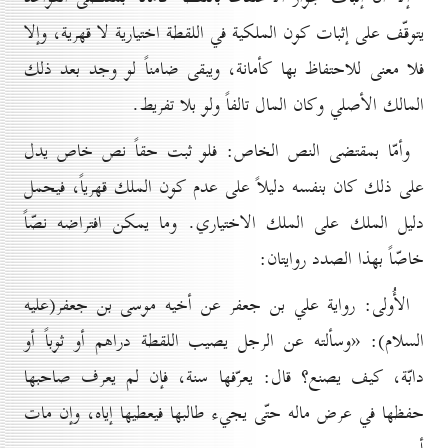
يتوقّف على إثبات كون الملكية في اللقطة اختيارية لا قهرية، وإلا
فلا معنى للاحتفاظ بها كأمانة، ويبقى ضامناً لو وجد بعد ذلك
المالك الأصلي وكان المال تالفاً ولو بلا تفريط.
وأمّا بمقتضى النص الخاص: فلو ثبت حقاً نص خاص يدل
على ذلك كان بنفسه دليلاً على عدم كون الملك قهرياً، فيحمل
دليل الملك على الملك الاختياري. وما يمكن افتراضه نصّاً
خاصّاً بهذا الصدد روايتان:
الأُولى: رواية علي بن جعفر عن أخيه موسى بن جعفر(علیه
السلام): «وسألته عن الرجل يصيب اللقطة دراهم أو ثوباً أو
دابّة، كيف يصنع؟ قال: يعرّفها سنة، فإن لم يعرف صاحبها
حفظها في عرض ماله حتّى يجيء طالبها فيعطيها إياه، وإن مات