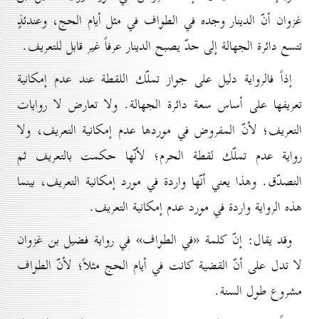
غزوان أنّ الدينار وجده في الطواف في مثل أيام الحج، وعندئذٍ
تتسع دائرة الجهالة إلى حدّ يصبح الدينار عرفاً غير قابل للتعريف.
إذاً فالرواية دليل على جواز تملّك اللقطة عند عدم إمكانية
تعريفها على أساس سعة دائرة الجهالة. ولا تعارض لا روايات
التعريف؛ لأنّ المفروض في موردها عدم إمكانية التعريف، ولا
رواية عدم تملّك لقطة الحرم؛ لأنّها حكمت بالتعريف ثم
التصدّق. وهذا يعني أنّها واردة في مورد إمكانية التعريف، بينما
هذه الرواية واردة في مورد عدم إمكانية التعريف.
وقد يقال: إنّ كلمة «في الطواف» في رواية فضيل بن غزوان
لا تدل على أنّ القضية كانت في أيام الحج مثلاً؛ لأنّ الطواف
مشروع طول السنة.