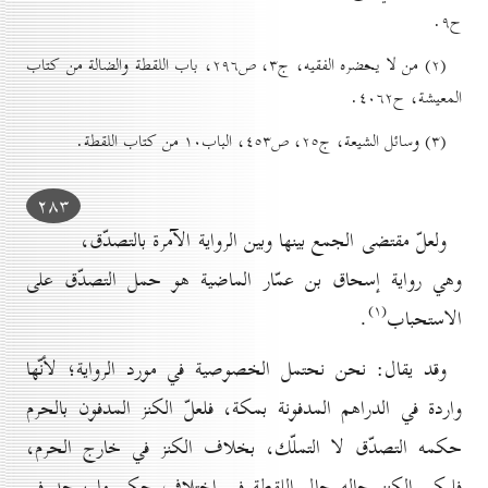
ح۹.
(۲) من لا يحضره الفقيه، ج۳، ص۲۹٦، باب اللقطة والضالة من كتاب
المعيشة، ح٤٠٦۲.
(۳) وسائل الشيعة، ج۲٥، ص٤٥۳، الباب۱٠ من كتاب اللقطة.
۲۸۳
ولعلّ مقتضى الجمع بينها وبين الرواية الآمرة بالتصدّق،
وهي رواية إسحاق بن عمّار الماضية هو حمل التصدّق على
(۱)
الاستحباب
.
وقد يقال: نحن نحتمل الخصوصية في مورد الرواية؛ لأنّها
واردة في الدراهم المدفونة بمكة، فلعلّ الكنز المدفون بالحرم
حكمه التصدّق لا التملّك، بخلاف الكنز في خارج الحرم،
فليكن الكنز حاله حال اللقطة في اختلاف حكم ما يوجد في