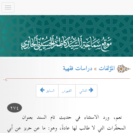
المؤلفات
»
دراسات فقهية
التـالـي
الفهرس
السابق
۲۷٤
نعم، ورد الاستثناء في حديث تام السند بعنوان
المحقّرات التي لا طالب لها عادةً، وهو: ما عن حريز عن أبي