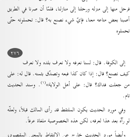
فرحل منها إلى منزله ورحلنا إلى منازلنا، فلمّا أن صرنا في الطريق
أصبنا بعض متاعه معنا، فإيّ شيء نصنع به؟ قال: تحملونه حتّى
تحملوه
۲۷٦
إلى الكوفة. قال: لسنا نعرفه ولا نعرف بلده ولا نعرف
كيف نصنع؟ قال: إذا كان كذا فبعه وتصدّق بثمنه. قال له: على
(۱)
من جعلت فداك؟ قال: على أهل الولاية»
. وسند الحديث
تام.
وفي مورد الحديث يكون الملتقط قد رأى المالك قبلاً، ولعلّه
لو رآه بعد هذا لعرفه، لكن هذه الخصوصية ملغاة عرفاً.
وأيضاً مورد الحديث خارج عن الالتقاط بالمعنى المقصود،