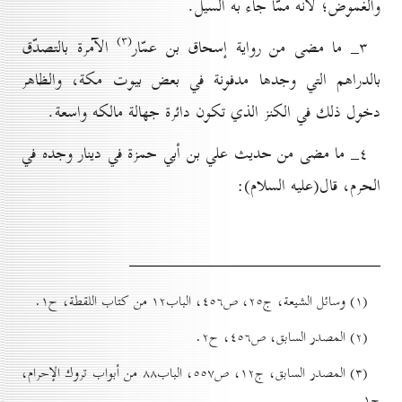
والغموض؛ لأنّه ممّا جاء به السيل.
(۳)
۳_ ما مضى من رواية إسحاق بن عمّار
الآمرة بالتصدّق
بالدراهم التي وجدها مدفونة في بعض بيوت مكة، والظاهر
دخول ذلك في الكنز الذي تكون دائرة جهالة مالكه واسعة.
٤_ ما مضى من حديث علي بن أبي حمزة في دينار وجده في
الحرم، قال(علیه السلام):
(۱) وسائل الشيعة، ج۲٥، ص٤٥٦، الباب۱۲ من كتاب اللقطة، ح۱.
(۲) المصدر السابق، ص٤٥٦، ح۲.
(۳) المصدر السابق، ج۱۲، ص٥٥۷، الباب۸۸ من أبواب تروك الإحرام،
ح۱.