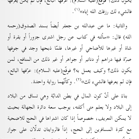
يكون ذلك؟ فوقّع(علیه السلام): عرّفها البائع، فإن لم يكن يعرفها
(۱)
فالشيء لك رزقك الله إياه»
.
والثانية: ما عن عبدالله بن جعفر أيضاً بسند الصدوق(رحمه
الله) قال: «سألته في كتاب عن رجل اشترى جزوراً أو بقرة أو
شاة أو غيرها للأضاحي أو غيرها، فلمّا ذبحها وجد في جوفها
صرّة فيها دراهم أو دنانير أو جواهر أو غير ذلك من المنافع، لمن
يكون ذلك؟ وكيف يعمل به؟ فوقّع(علیه السلام): عرّفها البائع،
(۲)
فإن لم يعرفها فالشيء لك»
. وكأنّهما رواية واحدة.
بناءً على أنّ كون المال في بطن الدابّة وهي تساق من البلاد
إلى البلاد ولا يعلم متى أكلته، يوجب سعة دائرة الجهالة بحيث
لا يمكن التعريف، خصوصاً إذا كان اشتراها في الحج للاضحية
مع كثرة المسافرين إلى الحج، إذاً فالروايتان تدلّان على جواز