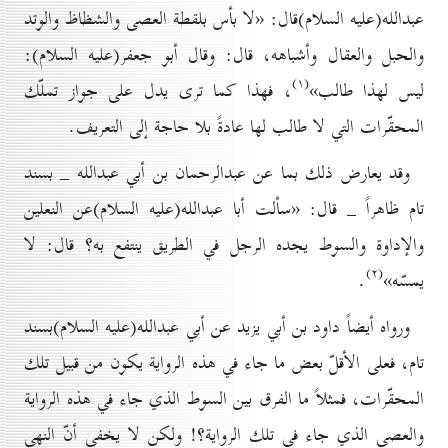
عبدالله(علیه السلام)قال: «لا بأس بلقطة العصى والشظاظ والوتد
والحبل والعقال وأشباهه، قال: وقال أبو جعفر(علیه السلام):
(۱)
ليس لهذا طالب»
، فهذا كما ترى يدل على جواز تملّك
المحقّرات التي لا طالب لها عادةً بلا حاجة إلى التعريف.
وقد يعارض ذلك بما عن عبدالرحمان بن أبي عبدالله _ بسند
تام ظاهراً _ قال: «سألت أبا عبدالله(علیه السلام)عن النعلين
والإداوة والسوط يجده الرجل في الطريق ينتفع به؟ قال: لا
(۲)
يمسّه»
.
ورواه أيضاً داود بن أبي يزيد عن أبي عبدالله(علیه السلام)بسند
تام، فعلى الأقلّ بعض ما جاء في هذه الرواية يكون من قبيل تلك
المحقّرات، فمثلاً ما الفرق بين السوط الذي جاء في هذه الرواية
والعصى الذي جاء في تلك الرواية؟! ولكن لا يخفى أنّ النهي