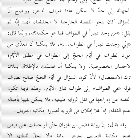
الجهالة إلى حدّ لا يمكن عادة تعريف الدينار، وواضح أنّ
السؤال كان بنحو القضية الخارجية لا الحقيقية، أي: إنّه لم
يقل: «من وجد ديناراً في الطواف فما هو حكمه؟»، وإنّما قال:
«إنّي وجدت ديناراً في الطواف...»، فلا يمكننا أن نتعدّى من
مورد الطواف في أيّام الحجّ إلی الطواف في مطلق الأيّام؛
لاحتمال الخصوصية، ولا يمكننا أن نتمسّك بالإطلاق بملاك
ترك الاستفصال؛ لأنّ كون السؤال في أيّام الحجّ صالح لصرف
قوله «في الطواف» إلی طواف تلك الأيّام. وهذه قرينة تكون
الغفلة عن إدراجها في نقل الرواية طبيعية، فلا يمكن نفيها بأصالة
عدم الغفلة، إذاً فلا إطلاق في الرواية لصورة إمكانية التعريف.
وقد يقال: إنّ رواية فضيل بن غزوان حتّى لو حملت على فرض
عدم إمكانية التعريف تعارض رواية «لا تحلّ لقطتها إلا