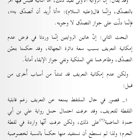
وقد يقال: إنّ الرواية الأُولى تفيد ذلك، أمّا الثانية فليس فيها أمر
بالتصدّق، وإنّما قال(علیه السلام): «أنا أُريد أن أتصدّق به»،
فإنّما دلّت على جواز التصدّق لا وجوبه.
البحث الثاني: إنّ هاتين الروايتين إنّما وردتا في فرض عدم
إمكانية التعريف بسبب سعة دائرة الجهالة، وقد حكمتا بتعيّن
التصدّق، وظاهرهما نفي الملكية ونفي جواز الإبقاء أمانةً.
ولكن عدم إمكانية التعريف قد تنشأ من أسباب أُخرى من
قبيل:
۱_ قصور في حال الملتقط يمنعه عن التعريف رغم قابلية
اللقطة للتعريف، وقد عرفت احتمال حمل رواية علي بن أبي
(۲)
حمزة الماضية
على ذلك، ولكن عرفت أنّها واردة في لقطة
الحرم؛ ولذا لم نستطع أن نستفيد منها حكماً بالنسبة لخصوصية