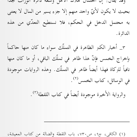
وقد يقال: إنّ احتمال هلاك الأهل وسعة دائرة الورّاث جدّاً
بحيث لا يكون لأيّ واحد منهم إلا جزء يسير من المال لا يعتنى
به محتمل الدخل في الحكم، فلا نستطيع التعدّي من هذه
الدائرة.
۳_ أخبار الكنز الظاهرة في التملّك سواء ما كان منها حاكماً
بإخراج الخمس فإنّ هذا ظاهر في تملّك الباقي، أو ما كان منها
نافياً للزكاة فهذا أيضاً ظاهر في التملّك. وهذه الروايات موجودة
(۲)
في الوسائل، كتاب الخمس
.
(۳)
والرواية الأخيرة موجودة أيضاً في كتاب اللقطة
.
(۱) الكافي، ج۹، ص۷۳٠، باب اللقطة والضالة من كتاب المعيشة،