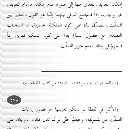
إمكان التعريف نتعدّى منها إلى صورة عدم إمكانه ما دام التعريف
غير واجب، إذاً فالجمع العرفي بينهما إنّما هو القول بالتخيير بين
التملّك والتصدّق بناءً على كون الملكية اختيارية، أو استحباب
التصدّق مع حصول الملك بناءً على كون الملكية قهرية، إذاً
فالمهمّ في إفتائنا بعدم جواز التملّك
(۱) المصدر السابق، ص٤٦۳، الباب۱۷ من كتاب اللقطة، ح۱.
۲۷۸
والأكل في لقطة لم يمكن تعريفها هو قصور روايات
التملّك عن شمولها، وحينئذٍ حتّى لو لم تدل هاتان الروايتان على