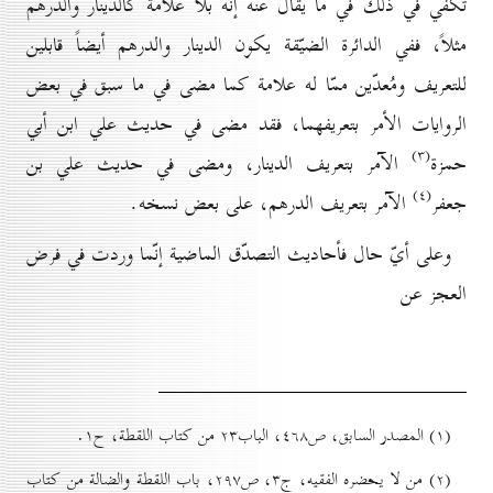
تكفي في ذلك في ما يقال عنه إنّه بلا علامة كالدينار والدرهم
مثلاً، ففي الدائرة الضيّقة يكون الدينار والدرهم أيضاً قابلين
للتعريف ومُعدّين ممّا له علامة كما مضى في ما سبق في بعض
الروايات الأمر بتعريفهما، فقد مضى في حديث علي ابن أبي
(۳)
حمزة
الآمر بتعريف الدينار، ومضى في حديث علي بن
(٤)
جعفر
الآمر بتعريف الدرهم، على بعض نسخه.
وعلى أيّ حال فأحاديث التصدّق الماضية إنّما وردت في فرض
العجز عن
(۱) المصدر السابق، ص٤٦۸، الباب۲۳ من كتاب اللقطة، ح۱.
(۲) من لا يحضره الفقيه، ج۳، ص۲۹۷، باب اللقطة والضالة من کتاب