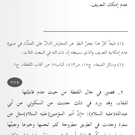
عدم إمكان التعريف.
(۱) طبعاً كلّ هذا بغضّ النظر عن المعارض الدالّ على التملّك في صورة
عدم إمكانية التعريف والذي سنبحثه إن شاء الله في البحث الثالث.
(۲) وسائل الشيعة، ج۲٥، ص٤٦۳، الباب۱۷ من كتاب اللقطة، ح۱.
۲۷۹
۲_ قصور في حال اللقطة من حيث عدم قابليّتها
للبقاء، وقد ورد في ذلك حديث عن السكوني عن أبي
عبدالله(علیه السلام): «إنّ أمير المؤمنين(علیه السلام)سئل عن
سفرة وجدت في الطريق مطروحة كثير لحمها وخبزها وجبنّها