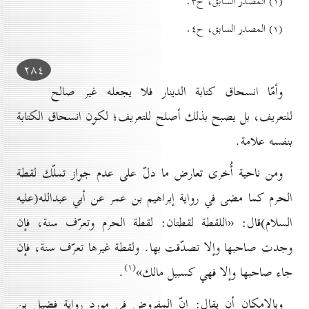
(۱) المصدر السابق، ح۳.
(۲) المصدر السابق، ح٤.
۲۸٤
وأمّا انسحاق كتابة الدينار فلا يجعله غير صالح
للتعريف، بل يصبح بذلك أصلح للتعريف؛ لكون انسحاق الكتابة
بنفسه علامة.
ومن ناحية أُخرى تعارض ما دلّ على عدم جواز تملّك لقطة
الحرم كما مضى في رواية إبراهيم بن عمر عن أبي عبدالله(علیه
السلام)قال: «اللقطة لقطتان: لقطة الحرم وتعرّف سنة، فإن
وجدت صاحبها وإلا تصدّقت بها. ولقطة غيرها تعرّف سنة، فإن
(۱)
جاء صاحبها وإلا فهي كسبيل مالك»
.
وبالإمكان أن يقال: إنّ المفروض في مورد رواية فضيل بن