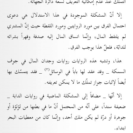
التملّك عند عدم إمكانية التعريف لسعة دائرة الجهالة.
إلا أنّ المشکلة الموجودة في هذا الاستدلال هي دعوى
احتمال الفرق بين مورد الروايتين ومورد اللقطة حيث إنّ المشتري
لم يلتقط المال، وإنّما انساق المال إليه صدفة وقهراً بشرائه
للدابّة، فلعلّ هذا يوجب الفرق.
هذا، وتشبه هذه الروايات روايات وجدان المال في جوف
(۳)
السمكة _ وقد عقد لها باباً في الوسائل
_ فقد يتمسّك بها
أيضاً لإثبات جواز تملّك ما لا يمكن تعريفه.
إلا أنّها _ مضافاً إلى المشکلة الماضية في روايات الدابة _
ضعيفة سنداً، على أنّه من المحتمل أنّ ما في بطنها من لؤلؤة أو
جوهرة أو درّة لم يكن ملك أحد، وإنّما كان من معطيات البحر
ابتداء.