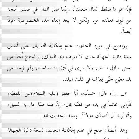
فإنّه هو ما يلتقط المال متعمّداً، وإنّما صار المال في ضمن أمتعته
من دون تعمّده هو، ولكن لا يبعد إلغاء هذه الخصوصية عرفاً
أيضاً.
وواضح في مورد الحديث عدم إمكانية التعريف على أساس
سعة دائرة الجهالة حيث لا يعرف بلد المالك، والمتاع أُخذ من
بعض منازل السفر، ولا يدرى في أيّ بلد صاحبه، ولم يؤخذ من
بلد معيّن حتّى يعرّف في ذلك البلد.
۲_ زرارة قال: «سألت أبا جعفر (علیه السلام)عن اللقطة،
فأراني خاتماً في يده من فضّة قال: إنّ هذا ممّا جاء به السيل،
(۲)
وأنا اُريد أن أتصدّق به»
. وسند الحديث تام.
وهذا أيضاً واضح في عدم إمكانية التعريف لسعة دائرة الجهالة