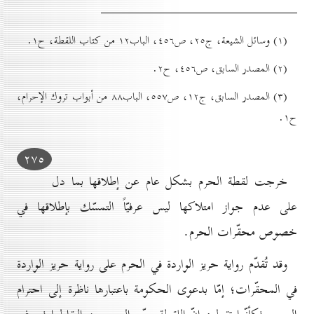
(۱) وسائل الشيعة، ج۲٥، ص٤٥٦، الباب۱۲ من كتاب اللقطة، ح۱.
(۲) المصدر السابق، ص٤٥٦، ح۲.
(۳) المصدر السابق، ج۱۲، ص٥٥۷، الباب۸۸ من أبواب تروك الإحرام،
ح۱.
۲۷٥
خرجت لقطة الحرم بشكل عام عن إطلاقها بما دل
على عدم جواز امتلاكها ليس عرفيّاً التمسّك بإطلاقها في
خصوص محقّرات الحرم.
وقد تُقدّم رواية حريز الواردة في الحرم على رواية حريز الواردة
في المحقّرات؛ إمّا بدعوى الحكومة باعتبارها ناظرة إلى احترام