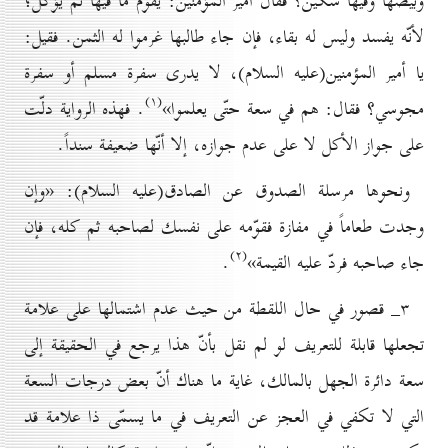
وبيضها وفيها سكّين؟ فقال أمير المؤمنين: يقوّم ما فيها ثم يؤكل؛
لأنّه يفسد وليس له بقاء، فإن جاء طالبها غرموا له الثمن. فقيل:
يا أمير المؤمنين(علیه السلام)، لا يدرى سفرة مسلم أو سفرة
(۱)
مجوسي؟ فقال: هم في سعة حتّى يعلموا»
. فهذه الرواية دلّت
على جواز الأكل لا على عدم جوازه، إلا أنّها ضعيفة سنداً.
ونحوها مرسلة الصدوق عن الصادق(علیه السلام): «وإن
وجدت طعاماً في مفازة فقوّمه على نفسك لصاحبه ثم كله، فإن
(۲)
جاء صاحبه فردّ عليه القيمة»
.
۳_ قصور في حال اللقطة من حيث عدم اشتمالها على علامة
تجعلها قابلة للتعريف لو لم نقل بأنّ هذا يرجع في الحقيقة إلى
سعة دائرة الجهل بالمالك، غاية ما هناك أنّ بعض درجات السعة
التي لا تكفي في العجز عن التعريف في ما يسمّى ذا علامة قد