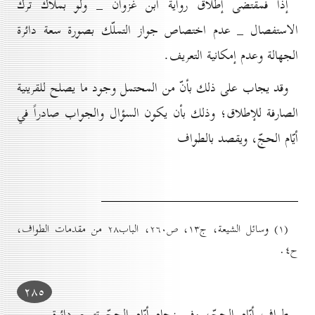
إذاً فمقتضى إطلاق رواية ابن غزوان _ ولو بملاك ترك
الاستفصال _ عدم اختصاص جواز التملّك بصورة سعة دائرة
الجهالة وعدم إمكانية التعريف.
وقد يجاب على ذلك بأنّ من المحتمل وجود ما يصلح للقرينية
الصارفة للإطلاق؛ وذلك بأن يكون السؤال والجواب صادراً في
أيّام الحجّ، ويقصد بالطواف
(۱) وسائل الشيعة، ج۱۳، ص۲٦٠، الباب۲۸ من مقدمات الطواف،
ح٤.
۲۸٥
طواف أيّام الحجّ، وفي زحام أيّام الحجّ تتسع دائرة