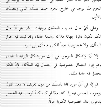
الحرم ممّا يوجد في خارج الحرم حيث يتملّك الثاني ويتصدّق
بالأول.
وعلى أيّ حال فتقريب التمسّك بروايات الكنز هو أنّ مال
الكنز تكون دائرة جهالة ملاكه واسعة عادة، وقد ثبت فيه جواز
التملّك، ولا خصوصية عرفاً للكنز، فيتعدّى إلى غيره.
إلا أنّ الإشكال الموجود في ذلك هو إشكال الرواية السابقة،
وهو إبراز احتمال خصوصية في احتمال بَيْد الملّاك، فإنّ الكنز
يحتمل فيه عادة ذلك.
ثم إنّه في أيّ مورد قلنا بالتملّك من دون تعريف لا يبعد القول
بوجوب الخمس فيه إذا كان ممّا لو كان كنزاً لوجب فيه الخمس
بدعوى إلغاء خصوصية الكنزية عرفاً.