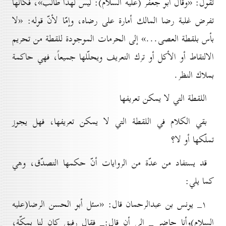
تقول: «وقال أبو جعفر (علیه السلام): ليس لهذا طالب»، فكأنّها
تفرض غلبة رضا المالك أمارة على رضاه، وإمّا لأنّ قوله: «لا
بأس بلقطة العصى...» إلى الحرمات الموجودة للقطة من تحريم
الالتقاط أو الأكل أو ترك التعريف ويحلّلها جميعاً، فهي حاكمة
بملاك النظر.
اللقطة التي لا يمکن تعريفها
بقي الكلام في اللقطة التي لا يمكن تعريفها، فهل يجوز
تملّكها أو لا؟
قد يستفاد من عدّة من الروايات أنّ حكمها التصدّق، وهي
كما يلي:
۱_ يونس بن عبدالرحمان قال: «سئل أبو الحسن الرضا(علیه
السلام)وأنا حاضر _ إلى أن قال:_ فقال رفيق كان لنا بمكّة،