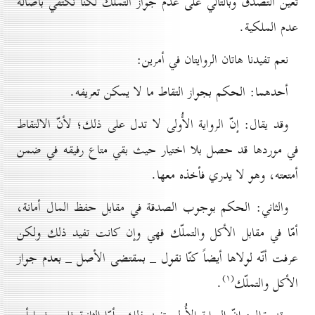
تعيّن التصدّق وبالتالي على عدم جواز التملّك لكنّا نكتفي بأصالة
عدم الملكية.
نعم تفيدنا هاتان الروايتان في أمرين:
أحدهما: الحكم بجواز التقاط ما لا يمكن تعريفه.
وقد يقال: إنّ الرواية الأُولى لا تدل على ذلك؛ لأنّ الالتقاط
في موردها قد حصل بلا اختيار حيث بقي متاع رفيقه في ضمن
أمتعته، وهو لا يدري فأخذه معها.
والثاني: الحكم بوجوب الصدقة في مقابل حفظ المال أمانة،
أمّا في مقابل الأكل والتملّك فهي وإن كانت تفيد ذلك ولكن
عرفت أنّه لولاها أيضاً كنّا نقول _ بمقتضى الأصل _ بعدم جواز
(۱)
الأكل والتملّك
.