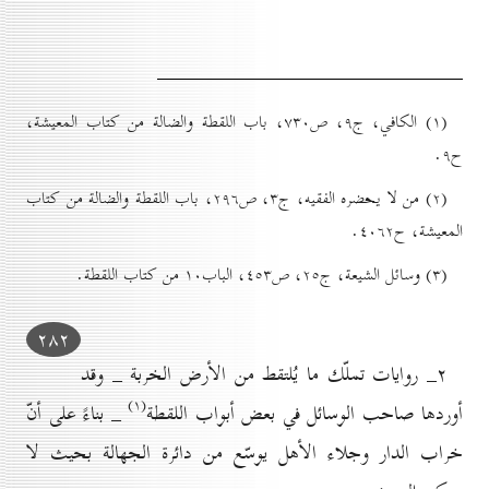
(۱) الكافي، ج۹، ص۷۳٠، باب اللقطة والضالة من كتاب المعيشة،
ح۹.
(۲) من لا يحضره الفقيه، ج۳، ص۲۹٦، باب اللقطة والضالة من كتاب
المعيشة، ح٤٠٦۲.
(۳) وسائل الشيعة، ج۲٥، ص٤٥۳، الباب۱٠ من كتاب اللقطة.
۲۸۲
۲_ روايات تملّك ما يُلتقط من الأرض الخربة _ وقد
(۱)
أوردها صاحب الوسائل في بعض أبواب اللقطة
_ بناءً على أنّ
خراب الدار وجلاء الأهل يوسّع من دائرة الجهالة بحيث لا