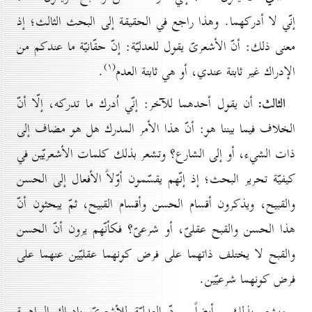
إنّي لا أدركهما. وهذا راجع في الحقيقة إلى البحث الثالث؛ إذ
معنى ذلك: أنّ الأشعرىّ يقول للعدليّة: إنّ حقّانيّة ما عندكم من
(۱)
الإدراك غير ثابتة عندي، أو هي ثابتة العدم
.
الثالث:
أن يقول أحدهما للآخر: إنّي اُدرك ما تدركه، إلّا أنّ
الخلاف فيما بيننا هو: أنّ هذا الأمر المدرك هل هو مضاف إلى
ذات الشيء، أو إلى الشارع؟ وتشعر بذلك كلمات الأشعريّين في
كيفيّة تحرير البحث؛ إذ إنّهم يقسّمون أوّلاً الأفعال إلى الحسن
والقبيح، ويذكرون أقسام الحسن وأقسام القبيح، ثمّ يبحثون أنّ
هذا الحسن والقبح عقلىّ، أو شرعىّ؟ فكأنّهم يرون أنّ الحسن
والقبح لا يختلف ذاتهما على فرض كونهما عقليّين عنهما على
فرض كونهما شرعيّين.
ويشعر بذلك ـ أيضاً ـ ردّ العدليّة للأشعرىّ بإدراك البراهمة