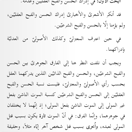
البحث الأوّل:
في إدراك الحسن والقبح العقليّين وعدمه.
قد أنكر الأشعرىّ والأخبارىّ إدراك الحسن والقبح العقليّين،
ولم يؤمنا إلّا بالحسن والقبح الشرعيّين.
في حين اعترف المعتزلىّ وكذلك الاُصولىّ من العدليّة
بإدراكهما.
ويجب أن نلفت النظر هنا إلى الفارق الجوهرىّ بين الحسن
والقبح الشرعيّين، والحسن والقبح الذاتيّين اللذين يدركهما العقل
بحسب رأي الاُصولىّ والمعتزلىّ، فليست نسبة الحسن والقبح
العقليّين إلى الحسن والقبح الشرعيّين كنسبة الموت الناشئ بفعل
غير المولى إلى الموت الناشئ بفعل المولى؛ إذ إنّهما لا يختلفان
تارة
في جوهرهما، وإنّما الفرق: في أنّ الموت
يكون بسبب قتل
واُخرى
المولى لعبده،
بسبب قتل شخص آخر إيّاه مثلاً، وحقيقة