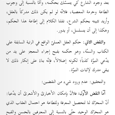
بعد وجود الشارع كي يتمسّك بحكمه، وأمّا بالنسبة إلى وجوب
الطاعة وحرمة المعصية، فلانّه لو لم يكن ذلك مدركاً بالعقل،
واُريد تثبيته بحكم الشرع، نقلنا الكلام إلى إطاعة هذا الحكم،
وهكذا إلى أن يتسلسل، أو يدور.
والنقض الثاني
: حكم العقل العملىّ الواقع في الرتبة السابقة على
الكتاب والسنّة، وهو حكمه بقبح إجراء المعجز على يد من
يدّعي النبوّة كذباً؛ لكونه إضلالاً، فإنّه بناءً على إنكار ذلك لا
يبقى مدرك لإثبات النبوّة.
والتحقيق: عدم ورود شيء من النقضين:
أمّا النقض الأوّل:
فلأنّ بإمكان الأخبارىّ والأشعرىّ أن يدّعيا:
أنّ المحرّك لنا لتحصيل المعرفة وللطاعة هو احتمال العقاب الذي
هو المحرّك الوحيد حتّى بالنسبة إلى المعترفين بالحسن والقبح