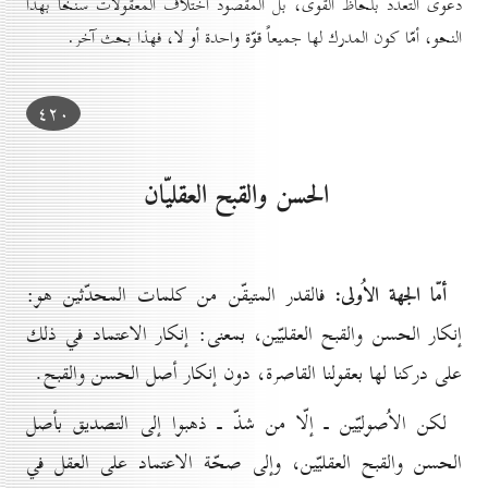
دعوى التعدّد بلحاظ القوى، بل المقصود اختلاف المعقولات سنخاً بهذا
النحو، أمّا كون المدرك لها جميعاً قوّة واحدة أو لا، فهذا بحث آخر.
٤۲٠
الحسن والقبح العقليّان
أمّا الجهة الاُولى:
فالقدر المتيقّن من كلمات المحدّثين هو:
إنكار الحسن والقبح العقليّين، بمعنى: إنكار الاعتماد في ذلك
على دركنا لها بعقولنا القاصرة، دون إنكار أصل الحسن والقبح.
لكن الاُصوليّين ـ إلّا من شذّ ـ ذهبوا إلى التصديق بأصل
الحسن والقبح العقليّين، وإلى صحّة الاعتماد على العقل في