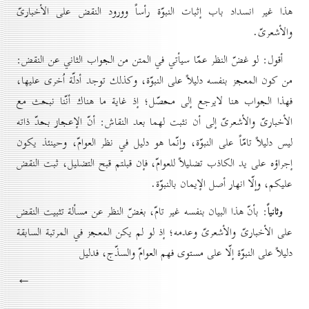
هذا غير انسداد باب إثبات النبوّة رأساً وورود النقض على الأخبارىّ
والأشعرىّ.
أقول: لو غضّ النظر عمّا سيأتي في المتن من الجواب الثاني عن النقض:
من كون المعجز بنفسه دليلاً على النبوّة، وكذلك توجد أدلّة اُخرى عليها،
فهذا الجواب هنا لايرجع إلى محصّل؛ إذ غاية ما هناك أنّنا نبحث مع
الأخبارىّ والأشعرىّ إلى أن نثبت لهما بعد النقاش: أنّ الإعجاز بحدّ ذاته
ليس دليلاً تامّاً على النبوّة، وإنّما هو دليل في نظر العوامّ، وحينئذ يكون
إجراؤه على يد الكاذب تضليلاً للعوامّ، فإن قبلتم قبح التضليل، ثبت النقض
عليكم، وإلّا انهار أصل الإيمان بالنبوّة.
وثانياً
: بأنّ هذا البيان بنفسه غير تامّ، بغضّ النظر عن مسألة تثبيت النقض
على الأخبارىّ والأشعرىّ وعدمه؛ إذ لو لم يكن المعجز في المرتبة السابقة
دليلاً على النبوّة إلّا على مستوى فهم العوامّ والسذّج، فدليل
←