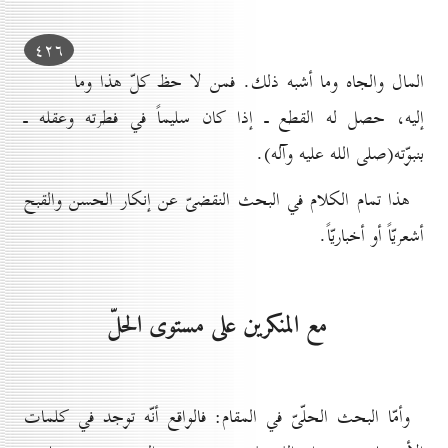
٤۲٦
المال والجاه وما أشبه ذلك. فمن لا حظ كلّ هذا وما
إليه، حصل له القطع ـ إذا كان سليماً في فطرته وعقله ـ
بنبوّته(صلى الله عليه وآله).
هذا تمام الكلام في البحث النقضىّ عن إنكار الحسن والقبح
أشعريّاً أو أخباريّاً.
مع المنكرين على مستوى الحلّ
وأمّا البحث الحلّىّ في المقام: فالواقع أنّه توجد في كلمات