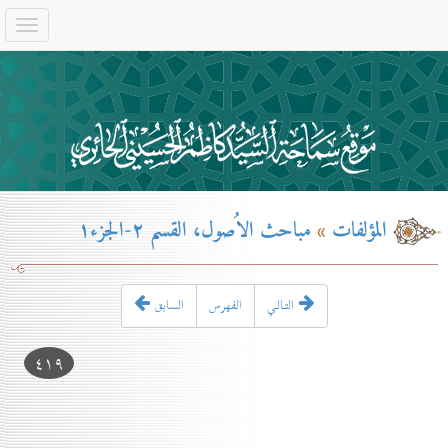
المؤلفات
»
مباحث الاُصول، القسم ۲-الجزء۱
التـالـي
الفهرس
السابق
٤۱۹