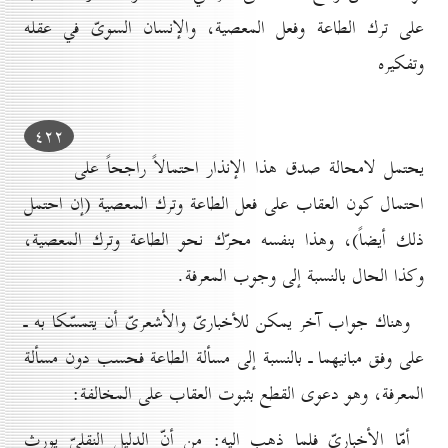
على ترك الطاعة وفعل المعصية، والإنسان السوىّ في عقله
وتفكيره
٤۲۲
يحتمل لامحالة صدق هذا الإنذار احتمالاً راجحاً على
احتمال كون العقاب على فعل الطاعة وترك المعصية (إن احتمل
ذلك أيضاً)، وهذا بنفسه محرّك نحو الطاعة وترك المعصية،
وكذا الحال بالنسبة إلى وجوب المعرفة.
وهناك جواب آخر يمكن للأخبارىّ والأشعرىّ أن يتمسّكا به ـ
على وفق مبانيهما ـ بالنسبة إلى مسألة الطاعة فحسب دون مسألة
المعرفة، وهو دعوى القطع بثبوت العقاب على المخالفة:
أمّا الأخبارىّ فلما ذهب إليه: من أنّ الدليل النقلىّ يورث