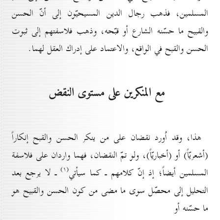
المسلمين، فذهب رجال الدين المسيحيّون إلى أنّ الحسن
والقبيح ما حسّنه الشارع أو قبّحه، وذهب فلاسفتهم إلى ثبوت
الحسن والقبح في الواقع، والاعتماد على إدراك العقل لهما.
مع المنكرين على مستوى النقض
هذا، وقد اُورد نقضان على من ينكر الحسن والقبح إنكاراً
(أشعريّاً) أو (أخباريّاً)، ولو تمّ النقضان، فهما واردان على فلاسفة
(۱)
المسلمين أيضاً؛ إذ إنّ كلامهم ـ كما سيأتي
ـ لا يرجع بعد
التحليل إلى محصّل سوى ما مضى من كون الحسن والقبيح هو
ما حسّنه أو