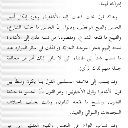
إدراكنا لهما.
وهناك قول ثالث ذهبت إليه الأشاعرة، وهو: إنكار أصل
الحسن والقبح الواقعيّين، وقالوا: إنّ الحسن ما حسّنه الشارع،
والقبيح ما قبّحه الشارع، ومقصودنا من نسبة ذلك إلى الأشاعرة
نسبته إليهم بنحو الموجبة الجزئيّة (وكذلك في سائر الموارد عند
ما ننسب شيئاً إلى طائفة؛ كي لا ينافي ذلك أفتراض مخالفة
جملة منهم لذاك الرأي).
وقد ينسب إلى فلاسفة المسلمين القول بما يكون وسطاً بين
قول الأشاعرة وقول الأخباريّين، وهو القول بأنّ الحسن ما حسّنة
القانون، والقبيح ما قبّحه القانون، وذلك يختلف باختلاف
المجتمعات والموالي والعبيد.
وقد تسرّب النزاع في الحسن والقبح العقليّين إلى غير