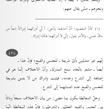
ونحوهم ـ ممّن يقال عنهم:
(۱) كأنّ المقصود: أنّ أحدهما يدّعي: أ نّي اُدركهما إدراكاً نابعاً من
حاقّ نفسي، والآخر يقول: إنّي لا اُدركهما هكذا إدراك.
٤۲۸
إنّهم غير متديّنين بأىّ شريعة ـ للحسن والقبح؛ فإنّ هذا ـ
أيضاً ـ مشعر باتّحاد سنخ المدرك، وأنّ الاختلاف إنّما هو في
إضافته إلى الشرع وعدمه، فيثبت بإدراك من لا يدين بشريعة
للحسن والقبح عدم انتسابهما إلى الشرع.
وحلّ المغالطة يكون بما مضى: من بيان الاختلاف سنخاً وذاتاً
بين الحسن والقبح العقليّين والشرعيّين؛ فإنّ هذه المغالطة إنّما