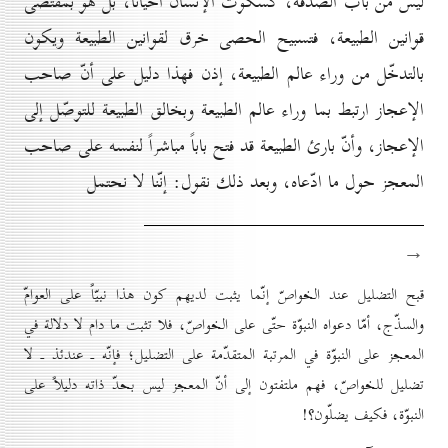
ليس من باب الصدفة، كسكوت الإنسان أحياناً، بل هو بمقتضى
قوانين الطبيعة، فتسبيح الحصى خرق لقوانين الطبيعة ويكون
بالتدخّل من وراء عالم الطبيعة، إذن فهذا دليل على أنّ صاحب
الإعجاز ارتبط بما وراء عالم الطبيعة وبخالق الطبيعة للتوصّل إلى
الإعجاز، وأنّ بارئ الطبيعة قد فتح باباً مباشراً لنفسه على صاحب
المعجز حول ما ادّعاه، وبعد ذلك نقول: إنّنا لا نحتمل
→
قبح التضليل عند الخواصّ إنّما يثبت لديهم كون هذا نبيّاً على العوامّ
والسذّج، أمّا دعواه النبوّة حتّى على الخواصّ، فلا تثبت ما دام لا دلالة في
المعجز على النبوّة في المرتبة المتقدّمة على التضليل؛ فإنّه ـ عندئذ ـ لا
تضليل للخواصّ، فهم ملتفتون إلى أنّ المعجز ليس بحدّ ذاته دليلاً على
النبوّة، فكيف يضلّون؟!