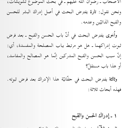
الأصحاب ـ رضوان الله عليهم ـ في بحث الموضوع تشويشات،
تارة
ونحن نقول:
يفترض البحث في أصل إدراك البشر للحسن
والقبح الذاتيّين وعدمه.
واُخرى
يفترض البحث في أنّ باب الحسن والقبح ـ بعد فرض
ثبوت إدراكهما ـ هل هو مرتبط بباب المصلحة والمفسدة، أي:
إنّ سبب الحسن والقبح المدركين إنّما هو المصالح والمفاسد،
أو هذا باب مستقلّ؟
وثالثة
يفترض البحث في حقّانيّة هذا الإدراك بعد فرض ثبوته.
فهذه أبحاث ثلاثة:
۱ ـ إدراك الحسن والقبح