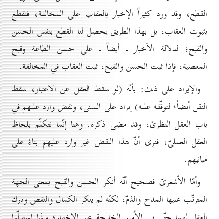
القطع، وقد ورد كثيراً الإخبار بالعقاب على المخالفة، فنقطع
بثبوت العقاب، بل بهذا الطريق يحصل لنا القطع بنفس الحسن
والقبح؛ لدلالة الأخبار ـ أيضاً ـ على حسن الطاعة وقبح
المعصية، فإذا ثبت الحسن والقبح، ثبت العقاب في المخالفة.
والإيراد على ذلك: بأنّه (لو سقط العقل عن الاعتبار، سقط
النقل أيضاً؛ لتوقّفه عليه) إيراد على المبنى، ونقض وارد عليهم في
باب العقل النظرىّ، وقد مضى ذكره. وهنا إنّما نتكلّم بلحاظ
العقل العملىّ، فنرى أنّ هذا النقض غير وارد عليهم بناءً على
مبانيهم.
وأمّا الأشعرىّ فصحيح أنّه أنكر الحسن والقبح بمعنى الجهة
المترتّب عليها المدح والذمّ، لكنّه لم ينكر الكمال والنقص ودرك
العقل لهما حتّى في الاُمور الخارجة عن الاختيار؛ ولذا استدلّوا