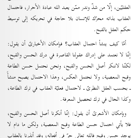
العقليّين، إلّا من شذّ وندر ممّن يعبد الله عبادة الأحرار، فاحتمال
العقاب بذاته محرّك للإنسان بلا حاجة في تحريكه إلى توسيط
حكم العقل بالقبح.
أمّا كيف ينشأ احتمال العقاب؟ فبإمكان الأخبارىّ أن يقول:
إنّنا لا نعتمد على إدراك عقولنا القاصرة في درك الحسن والقبح،
لكنّنا لاننكر أصل الحسن والقبح، ونحن نحتمل حسن الطاعة
وقبح المعصية، ولا نحتمل العكس، وهذا الاحتمال يصبح منشأً
ـ بحسب العقل النظرىّ ـ لاحتمال فعليّة العقاب في ترك الطاعة،
وكذا الحال في ترك تحصيل المعرفة.
وبإمكان الأشعرىّ أن يقول: إنّنا أنكرنا أصل الحسن والقبح،
فلا يأتي احتمال حسن الطاعة وقبح المعصية، ولكن ما دام لا
يوجد حسن وقبح فالله تعالى حرّ في أفعاله، وقد أنذرنا بالعقاب