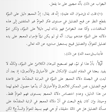
الجواب عن ذلك بأنّه مجبور على ما يفعل.
(۲) قلت له (رضوان الله عليه): إنّه قد يقال: إنّ المعجز دليل على النبوّة
بقطع النظر عن قبح التضليل في مستوى فكر العوامّ غير الملتفتين إلى هذه
المناقشات، وأمّا عند الخواصّ فهو بذاته ليس دليلاً على النبوّة، ولكن تتمّ
دلالته على النبوّة عندهم ببيان: أنّه لو لم يكن نبيّاً فإجراء المعجز على يده
تضليل للعوامّ، والتضليل قبيح يستحيل صدوره عن الله تعالى.
فأجاب(رحمه الله) عن ذلك:
أوّلاً
: بأنّ هذا لو تمّ، فهو تصحيح للبرهان الكلامىّ على النبوّة، ولكنّه لا
يفيد بحثنا في المقام لتثبيت الإشكال على الأخبارىّ والأشعرىّ؛ إذ بعد أن
ثبتت في الجملة دلالة المعجز على النبوّة في المرتبة المتقدّمة على قاعدة
قبح التضليل، فمن الممكن للأشعرىّ والأخبارىّ أن يدّعيا حصول العلم لهما
من هذا الدليل، وعدم اختصاص دلالة المعجز بمستوى فهم العوامّ فقط.
وحينئذ وإن كان يقع البحث في أنّ دلالة المعجز في الرتبة المتقدّمة على
مسألة التضليل هل هي تامّة حقيقة، أو هي فهم بسيط للعوامّ والسذّج؟ لكن