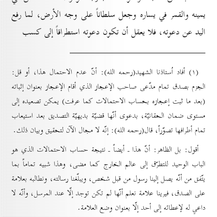
يمينه والقمر في يساره وجعل سلطاناً على وجه الأرض، لما رفع
اليد عن دعوته، فلا يعقل أن تكون دعوته استطراقاً إلى كسب
(۱) أفاد اُستاذنا الشهيد(رحمه الله): أنّ عدم الاحتمال هذا، أو قل:
الجزم بصدق تمام مدّعى صاحب الإعجاز الذي أقام الإعجاز بعنوان إثباته
(بعد ما ثبت إعجازه بحساب الاحتمالات كما عرفت) يمكن تصعيده إلى
مستوى ضمان الحقانيّة، بدعوى أنّها قضيّة بديهيّة التصديق بعد استيعاب
تمام أطرافها تصوّراً، قال(رحمه الله): إنّه لا مجال الآن لتحقيق وبيان ذلك.
أقول: بل الظاهر: أنّ هذا ـ أيضاً ـ نتيجة حساب الاحتمالات الذي هو
الباب الوحيد للتطرّق إلى عالم الخارج كما مضى، وهذا شبيه تماماً بما
يتّفق من أنّه يصل إلينا رسول من قبل شخص، ويبلّغنا رسالته، ونطالبه بعلامة
على الصدق، فيرينا علامة نعلم أنّها لم تكن توجد إلّا عند المرسل، وأنّه لا
داعي له لإعطائه إلى أحد إلّا بعنوان وضع العلامة.