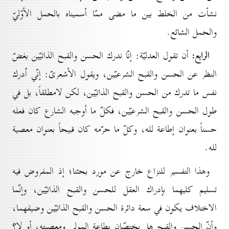
نشأت من الخلط بين ما مضى ممّا أسميناه بالحمل الأوّليّ
والحمل الشائع.
الرابع:
أن تقول العدليّة: إنّا ندرك الحسن والقبح الذاتيّين بغضّ
النظر عن الحسن والقبح الشرعيّين، ويقول الأشعرىّ: إنّي اُدرك
نفس ما تدرك من الحسن والقبح الذاتيّين، لكن لامطلقاً، بل في
طول الحسن والقبح الشرعيّين، فكلّ ما أوجبه الشارع كان فعله
حسناً بعنوان إطاعة لله، وكلّ ما حرّمه كان قبيحاً بعنوان معصية
لله.
وهذا التفسير للنزاع خارج عن مورد بحثنا؛ إذ المفروض فيه
تسليم كليهما بإدراك العقل للحسن والقبح الذاتيّين، وإنّما
الاختلاف يكون في سعة دائرة الحسن والقبح الذاتيّين وضيقهما،
وأنّ الحسن والقبح هل يختصّان بطاعة المولى ومعصيته، أو لا؟