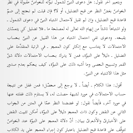
وبتعبير آخر نقول: هل دعوى النبىّ لشمول نبوّته للخواصّ مقبولة في نظر
الخواصّ بغضّ النظر عن قبح التضليل، أو لا؟ فإن قبلت لم نحتج إلى ضمّ
قاعدة قبح التضليل، وإن لم تقبل لاحتمال اشتباه النبىّ في دعوى الشمول ـ
ولو اشتباهاً ناشئاً من إيهام الله تعالى له لمصلحة ما ـ فلا تضليل كي يتمسّك
بقبحه. ودعوى نفي احتمال اشتباه من هذا القبيل عن النبىّ بحساب
الاحتمالات لا يتناسب مع إنكار كون المعجز ـ في الرتبة المتقدّمة على
التضليل ـ دليلاً على النبوّة، فمن لا يدرك بحساب الاحتمالات دلالة شقّ
القمر وتسبيح الحصى وما أشبه ذلك على النبوّة، كيف يحكم بعدم صدور
مثل هذا الاشتباه عن النبىّ.
أقول: هذا الكلام ـ أيضاً ـ لا يرجع إلى محصّل؛ فمن غفل عن نتيجة
حساب الاحتمالات في مورد لشبهة حصلت له، لا يستلزم ذلك غفلته عنها
في مورد آخر، فأيضاً نقول: لو غضضنا النظر عمّا في المتن من الجواب
الثاني عن النقض وكون ذات المعجز دليلاً على النبوّة، أمكن تثبيت النقض
على الأخبارىّ والأشعرىّ ببيان: أنّ دلالة المعجز على النبوّة عند الخواصّ
تتوقّف على قاعدة قبح التضليل باعتبار كون إجراء المعجز على يد الكاذب