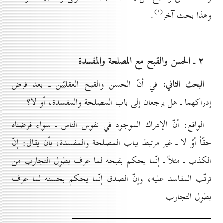
(۱)
وهذا بحث آخر
.
۲ ـ الحسن والقبح مع المصلحة والمفسدة
البحث الثاني:
في أنّ الحسن والقبح العقليّين ـ بعد فرض
إدراكهما ـ هل يرجعان إلى باب المصلحة والمفسدة، أو لا؟
الواقع: أنّ الإدراك الموجود في نفوس الناس ـ سواء فرضناه
حقّاً أوْ لا ـ غير مرتبط بباب المصلحة والمفسدة، بأن يقال: إنّ
الكذب ـ مثلاً ـ إنّما يحكم بقبحه لما عرف بطول التجارب من
ترتّب المفاسد عليه، وإنّ الصدق إنّما يحكم بحسنه لما عرف
بطول التجارب