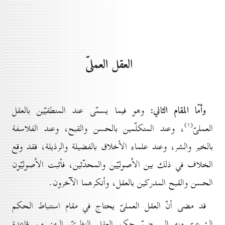
العقل العملىّ
وأمّا المقام الثاني:
وهو فيما يسمّى عند المنطقيّين بالعقل
(۱)
العملىّ
، وعند المتكلّمين بالحسن والقبح، وعند الفلاسفة
بالخير والشر، وعند علماء الأخلاق بالفضيلة والرذيلة، فقد وقع
الخلاف في ذلك بين الاُصوليّين والمحدّثين، فأثبت الاُصوليّون
الحسن والقبح المدركين بالعقل، وأنكرهما الآخرون.
قد مضى أنّ العقل العملىّ يحتاج في مقام استنباط الحكم
الشرعىّ منه إلى ضمّ حكم العقل النظرىّ إليه: من قاعدة