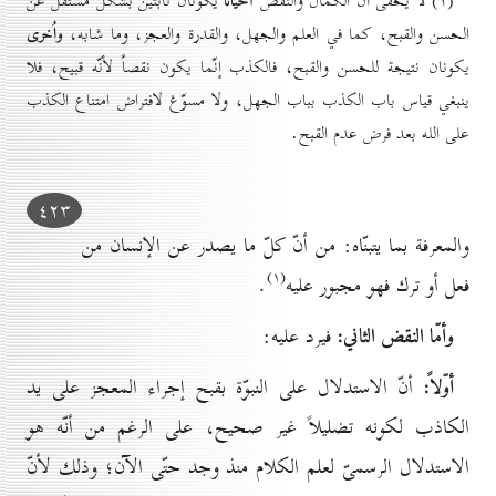
أحياناً
(۱) لا يخفى أنّ الكمال والنقص
يكونان ثابتين بشكل مستقلّ عن
واُخرى
الحسن والقبح، كما في العلم والجهل، والقدرة والعجز، وما شابه،
يكونان نتيجة للحسن والقبح، فالكذب إنّما يكون نقصاً لأنّه قبيح، فلا
ينبغي قياس باب الكذب بباب الجهل، ولا مسوّغ لافتراض امتناع الكذب
على الله بعد فرض عدم القبح.
٤۲۳
والمعرفة بما يتبنّاه: من أنّ كلّ ما يصدر عن الإنسان من
(۱)
فعل أو ترك فهو مجبور عليه
.
وأمّا النقض الثاني:
فيرد عليه:
أوّلاً:
أنّ الاستدلال على النبوّة بقبح إجراء المعجز على يد
الكاذب لكونه تضليلاً غير صحيح، على الرغم من أنّه هو
الاستدلال الرسمىّ لعلم الكلام منذ وجد حتّى الآن؛ وذلك لأنّ