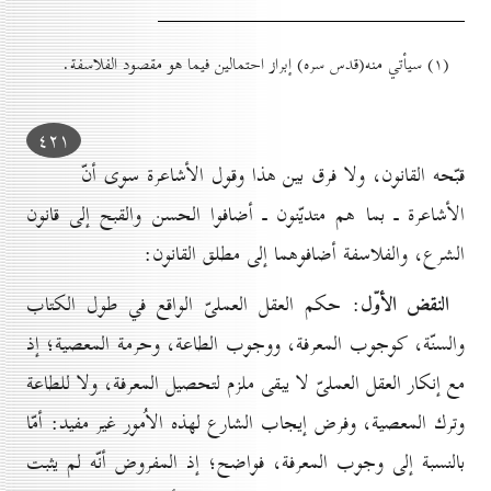
(۱) سيأتي منه(قدس سره) إبراز احتمالين فيما هو مقصود الفلاسفة.
٤۲۱
قبّحه القانون، ولا فرق بين هذا وقول الأشاعرة سوى أنّ
الأشاعرة ـ بما هم متديّنون ـ أضافوا الحسن والقبح إلى قانون
الشرع، والفلاسفة أضافوهما إلى مطلق القانون:
النقض الأوّل
: حكم العقل العملىّ الواقع في طول الكتاب
والسنّة، كوجوب المعرفة، ووجوب الطاعة، وحرمة المعصية؛ إذ
مع إنكار العقل العملىّ لا يبقى ملزم لتحصيل المعرفة، ولا للطاعة
وترك المعصية، وفرض إيجاب الشارع لهذه الاُمور غير مفيد: أمّا
بالنسبة إلى وجوب المعرفة، فواضح؛ إذ المفروض أنّه لم يثبت