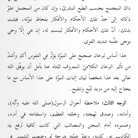
ذاك المجتمع بحسب الطبع البشرىّ، وإن كان من المحتمل علوّ
ذكائه إلى حدّ تلك الأحكام والأفكار بلحاظ نبوّته، فيثبت
بذلك: أنّ تلك الأحكام والأفكار ليست له، إن هي إلّا وحي
يوحى علّمه شديد القوى.
هذا أساس لبرهان صحيح على النبوّة يؤثّر في النفوس أكثر وأشدّ
من تأثير البرهان الكلامىّ المعروف ثبّتناه هنا بأمل أن يوفّق الله
تعالى بعد هذا شخصاً لبيان إثبات النبوّة على هذا الأساس مع ما
يحتاج إليه من مزيد تتّبع وتنقيح.
الوجه الثالث:
ملاحظة أحوال الرسول(صلى الله عليه وآله)،
وأمانته، وصدق لهجته، وخلقه العظيم، واستقامته في أمره،
وصموده أمام المحن والمصائب التي كانت كافية لرفع يد
الكاذب عن كذبه، وعلوّ همّته بدرجة لو وضعت الشمس في