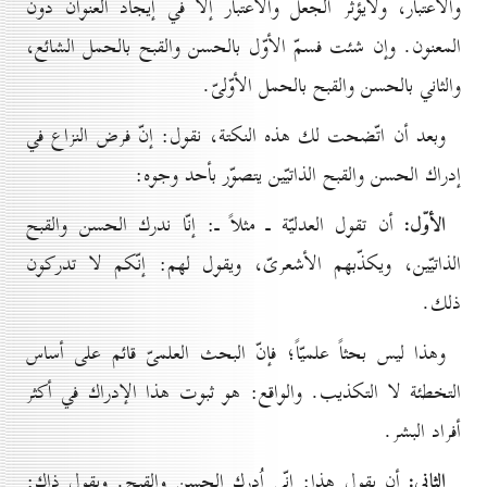
والاعتبار، ولايؤثّر الجعل والاعتبار إلّا في إيجاد العنوان دون
المعنون. وإن شئت فسمّ الأوّل بالحسن والقبح بالحمل الشائع،
والثاني بالحسن والقبح بالحمل الأوّلىّ.
وبعد أن اتّضحت لك هذه النكتة، نقول: إنّ فرض النزاع في
إدراك الحسن والقبح الذاتيّين يتصوّر بأحد وجوه:
الأوّل:
أن تقول العدليّة ـ مثلاً ـ: إنّا ندرك الحسن والقبح
الذاتيّين، ويكذّبهم الأشعرىّ، ويقول لهم: إنّكم لا تدركون
ذلك.
وهذا ليس بحثاً علميّاً؛ فإنّ البحث العلمىّ قائم على أساس
التخطئة لا التكذيب. والواقع: هو ثبوت هذا الإدراك في أكثر
أفراد البشر.
الثاني:
أن يقول هذا: إنّي اُدرك الحسن والقبح. ويقول ذاك: