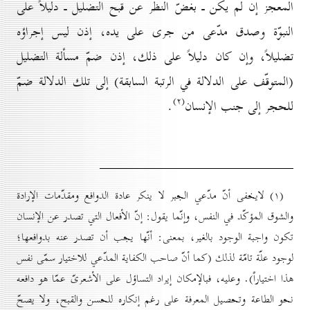
المعجز إن لم يكن ـ بغضّ النظر عن قبح التضليل ـ دليلاً على
النبوّة وصدق مدّعى من جرى على يده، إذن ليس إجراؤه
تضليلاً، وإن كان دليلاً على ذلك، إذن ضمّ مسألة التضليل
(المتوقّف على الدلالة في الرتبة السابقة) إلى تلك الدلالة ضمّ
(۲)
للحجر إلى جنب الإنسان
.
(۱) لايخفى أنّ مدّعي الجبر لا ينكر عادة الدوافع ومقدّمات الإرادة
والشوق المؤكّد في النفس، وإنّما يقول: إنّ الأفعال التي تصدر عن الإنسان
تكون واجبة الوجود بالغير، بمعنى: أنّها يجب أن تصدر عنه بدوافعها؛
لوجود علّة تامّة لذلك (كما أنّ صاحب الكفاية المدّعي للاختيار سمّى نفس
هذا اختياراً). وعليه، فبالإمكان إيراد التساؤل على الأشعرىّ عمّا هو دافعه
نحو الطاعة وتحصيل المعرفة على رغم إنكاره للحسن والقبح، ولا يصحّ