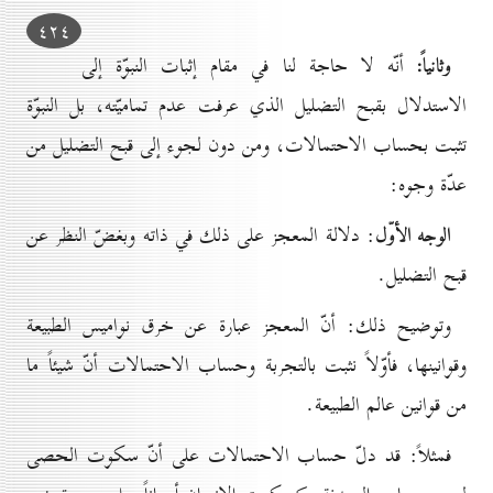
٤۲٤
وثانياً:
أنّه لا حاجة لنا في مقام إثبات النبوّة إلى
الاستدلال بقبح التضليل الذي عرفت عدم تماميّته، بل النبوّة
تثبت بحساب الاحتمالات، ومن دون لجوء إلى قبح التضليل من
عدّة وجوه:
الوجه الأوّل
: دلالة المعجز على ذلك في ذاته وبغضّ النظر عن
قبح التضليل.
وتوضيح ذلك: أنّ المعجز عبارة عن خرق نواميس الطبيعة
وقوانينها، فأوّلاً نثبت بالتجربة وحساب الاحتمالات أنّ شيئاً ما
من قوانين عالم الطبيعة.
فمثلاً: قد دلّ حساب الاحتمالات على أنّ سكوت الحصى