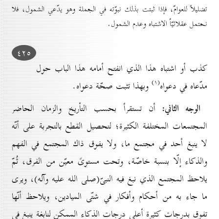
تضليلاً للعوامّ، فإذا ثبتت بذلك نبوّته في الجملة وهو يدّعي الشمول، فلا
نحتمل عقلائيّاً الاشتباه وعدم الشمول.
٤۲٥
كذب أو اشتباه هذا الذي انفتح أمامه هذا الباب حول
(۱)
مدّعاه في دعواه
وبهذا تثبت صحّة دعواه.
الوجه الثاني:
أن تستقرأ بحسب التأريخ والزمان الحاضر
المجتمعات المختلفة الكثيرة؛ لتحصيل القطع بالتجربة على أنّه
لا ينبغ أحد في مجتمع ما، ولا يفوق ذاك المجتمع في الفهم
والذكاء إلّا بنسبة خاصّة، وتحت مستوىً معيّن من الفرق، ثُمّ
يلاحظ المجتمع الذي نبغ فيه النبىّ(صلى الله عليه وآله)، ويرى
ما جاء به من أحكام وأفكار في شتّى الميادين، ويلاحظ أنّها
تفوق بدرجات كثيرة أعلى درجات الذكاء الممكن لنابغة ينبغ في