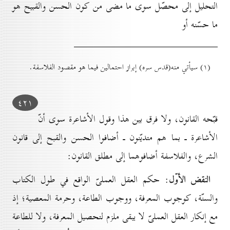
التحليل إلى محصّل سوى ما مضى من كون الحسن والقبيح هو
ما حسّنه أو
(۱) سيأتي منه(قدس سره) إبراز احتمالين فيما هو مقصود الفلاسفة.
٤۲۱
قبّحه القانون، ولا فرق بين هذا وقول الأشاعرة سوى أنّ
الأشاعرة ـ بما هم متديّنون ـ أضافوا الحسن والقبح إلى قانون
الشرع، والفلاسفة أضافوهما إلى مطلق القانون:
النقض الأوّل
: حكم العقل العملىّ الواقع في طول الكتاب
والسنّة، كوجوب المعرفة، ووجوب الطاعة، وحرمة المعصية؛ إذ
مع إنكار العقل العملىّ لا يبقى ملزم لتحصيل المعرفة، ولا للطاعة