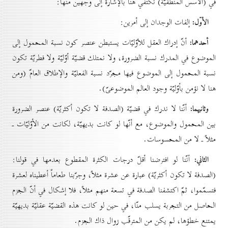
في (الاُسس المنطقيّة) نكتفي هنا بالإشارة إلى وجهين منها:
الأوّل:
إلفات الوجدان إلى أمرين:
أحدهما:
أنّ إدراك العقل للأوّليّات يستبطن عنصر كون نسبة المحمول إلى
الموضوع في المدرك نسبة الضرورة، ولا نمتلك قضيّة أوّليّة ولا فطريّة تكون
نسبة المحمول إلى الموضوع فيها مجرّد نسبة الفعليّة والإطلاق العامّ (ومن
هنا لا نؤمن بأوّليّة وجود العالم الموضوعىّ).
وثانيهما:
أنّنا لا ندرك في قضيّة (الصدفة لا تكون أكثريّة) عنصر الضرورة
بين المحمول والموضوع، مع أنّها لو كانت بديهيّة، لكانت من الأوّليّات ـ
مثلاً ـ لا من المحسوسات.
الثاني:
أنّنا لو افترضنا أقلّ درجات الكثرة المقطوع بعدمها في قولنا:
(الصدفة لا تكون أكثريّة) عبارة عن عشرة مثلاً، وجرّبنا طعاماً أعطيناه لعشرة
فتسمّموا، ثمّ اكتشفنا الصدفة في تسعة منهم مثلاً، فلا إشكال في أنّ الجزم
الحاصل من التجربة يسلب منّا، في حين لو كانت هذه القضيّة عقليّة بديهيّة
يمتنع خطؤها، لم يكن من المترقّب زوال ذاك الجزم.