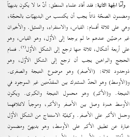
وأمّا الجهة الثانية
: فقد أفاد علماء المنطق: أنّ ما لا يكون بديهيّاً
ومضمون الصحّة ذاتاً يجب أن يكتسب من البديهيّات بالحجّة،
وهي على ثلاثة أقسام: القياس، والاستقراء، والتمثيل. والأخيران
غير مرضيّين عندهم ما لم يرجعا إلى الأوّل، وهو القياس، وهو
(۲)
على أربعة أشكال، ثلاثة منها ترجع إلى الشكل الأوّل
. فتمام
الحجج والبراهين يجب أن ترجع إلى الشكل الأوّل، وهو
ذوحدود ثلاثة: (الأصغر) وهو موضوع النتيجة والصغرى.
و(الأوسط) وهو الحدّ المشترك بين المقدّمتين غير الموجود في
النتيجة. و(الأكبر) وهو محمول النتيجة والكبرى. ويكون
الأوسط همزة وصل بين الأصغر والأكبر، وموجباً لائتلافهما
وحمل الأكبر على الأصغر. وكيفيّة الاستنتاج من الشكل الأوّل
عبارة عن تطبيق الأكبر على الأوسط، وهو بديهىّ ومضمون