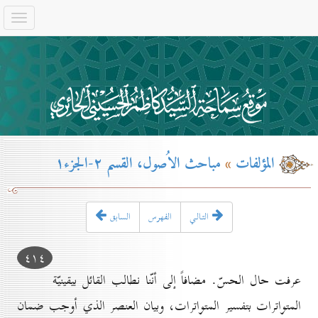
المؤلفات
»
مباحث الاُصول، القسم ۲-الجزء۱
التـالـي
الفهرس
السابق
٤۱٤
عرفت حال الحسّ. مضافاً إلى أنّنا نطالب القائل بيقينيّة
المتواترات بتفسير المتواترات، وبيان العنصر الذي أوجب ضمان