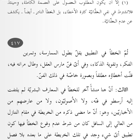
(۱) إلّا أن يكون المطلوب الحصول على العصمة الكاملة، وحينئذ
فلاتشترط في نفي الحقّانيّة كثرة الأخطاء، بل الخطأ النادر ـ أيضاً ـ يكشف
عن عدم الحقّانيّة.
٤۱۷
ثُمّ الخطأ في التطبيق يقلّ بطول الممارسة، وتمرين
الفكر، وتقوية الذكاء، وفي أىّ فنّ مارس العقل، وطال مرانه فيه،
قلّت أخطاؤه مطلقاً وبصورة خاصّة في ذلك الفنّ.
الثالث
: أنّ هنا منشأً آخر للخطأ في المعارف البشريّة لم يلتفت
إليه أرسطو في فنّه، ولا الاُصوليّون، ولا من عارضهم من
الأخباريّين، وهو: أنّ ما مضى ذكره من الخريطة في مقام التنازل
من العالي إلى السافل كان من شرط عدم وقوع الخطأ فيها كون
تطبيق أىّ شيء وجد في تلك الخريطة على ما بعده بلا فصل