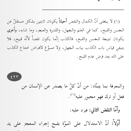
أحياناً
(۱) لا يخفى أنّ الكمال والنقص
يكونان ثابتين بشكل مستقلّ عن
واُخرى
الحسن والقبح، كما في العلم والجهل، والقدرة والعجز، وما شابه،
يكونان نتيجة للحسن والقبح، فالكذب إنّما يكون نقصاً لأنّه قبيح، فلا
ينبغي قياس باب الكذب بباب الجهل، ولا مسوّغ لافتراض امتناع الكذب
على الله بعد فرض عدم القبح.
٤۲۳
والمعرفة بما يتبنّاه: من أنّ كلّ ما يصدر عن الإنسان من
(۱)
فعل أو ترك فهو مجبور عليه
.
وأمّا النقض الثاني:
فيرد عليه:
أوّلاً:
أنّ الاستدلال على النبوّة بقبح إجراء المعجز على يد