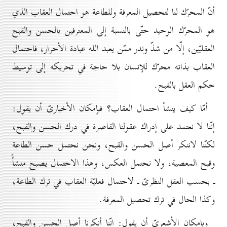
أنّ المحرّك لنا لتحصيل المعرفة وللطاعة هو احتمال العقاب الذي
هو المحرّك الوحيد حتّى بالنسبة إلى المعترفين بالحسن والقبح
العقليّين، إلّا من شذّ وندر ممّن يعبد الله عبادة الأحرار، فاحتمال
العقاب بذاته محرّك للإنسان بلا حاجة في تحريكه إلى توسيط
حكم العقل بالقبح.
أمّا كيف ينشأ احتمال العقاب؟ فبإمكان الأخبارىّ أن يقول:
إنّنا لا نعتمد على إدراك عقولنا القاصرة في درك الحسن والقبح،
لكنّنا لاننكر أصل الحسن والقبح، ونحن نحتمل حسن الطاعة
وقبح المعصية، ولا نحتمل العكس، وهذا الاحتمال يصبح منشأً
ـ بحسب العقل النظرىّ ـ لاحتمال فعليّة العقاب في ترك الطاعة،
وكذا الحال في ترك تحصيل المعرفة.
وبإمكان الأشعرىّ أن يقول: إنّنا أنكرنا أصل الحسن والقبح،