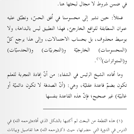
في ضمن شروط لا مجال لبحثها هنا.
فمثلاً: حين نشير إلى محسوسنا في اُفق الحسّ، ونطبّق عليه
عنوان المطابقة للواقع الخارجىّ، فهذا التطبيق ليس بالبداهة، ولا
بوسيط محذوف، بل بحساب الاحتمالات، وإلى هذا يرجع كلّ
(المحسوسات) الخارجيّة و(التجربيّات) و(الحدسيّات)
(۱)
و(المتواترات)
.
وما أفاده الشيخ الرئيس في الشفاء: من أنّ إفادة التجربة للعلم
تكون بضمّ قاعدة عقليّة، وهي: (أنّ الصدفة لا تكون دائميّة أو
غالبيّة) غير صحيح؛ فإنّ هذه القاعدة بنفسها
(۱) هذه القطعة من البحث لم أكتبها بالشكل الذي أفاده(رحمه الله) في
الدرس في الدورة التي حضرتها، حيث ذكر(رحمه الله) هنا تفاصيل وبيانات