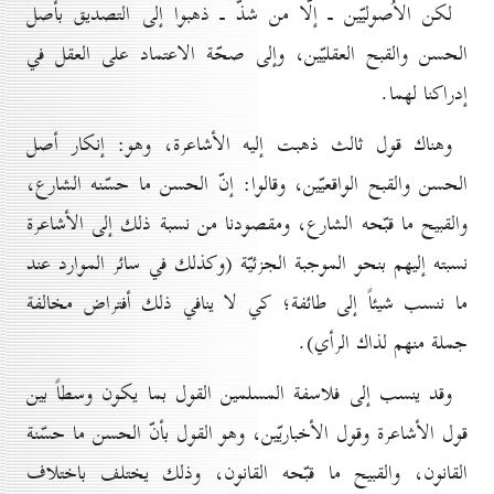
لكن الاُصوليّين ـ إلّا من شذّ ـ ذهبوا إلى التصديق بأصل
الحسن والقبح العقليّين، وإلى صحّة الاعتماد على العقل في
إدراكنا لهما.
وهناك قول ثالث ذهبت إليه الأشاعرة، وهو: إنكار أصل
الحسن والقبح الواقعيّين، وقالوا: إنّ الحسن ما حسّنه الشارع،
والقبيح ما قبّحه الشارع، ومقصودنا من نسبة ذلك إلى الأشاعرة
نسبته إليهم بنحو الموجبة الجزئيّة (وكذلك في سائر الموارد عند
ما ننسب شيئاً إلى طائفة؛ كي لا ينافي ذلك أفتراض مخالفة
جملة منهم لذاك الرأي).
وقد ينسب إلى فلاسفة المسلمين القول بما يكون وسطاً بين
قول الأشاعرة وقول الأخباريّين، وهو القول بأنّ الحسن ما حسّنة
القانون، والقبيح ما قبّحه القانون، وذلك يختلف باختلاف