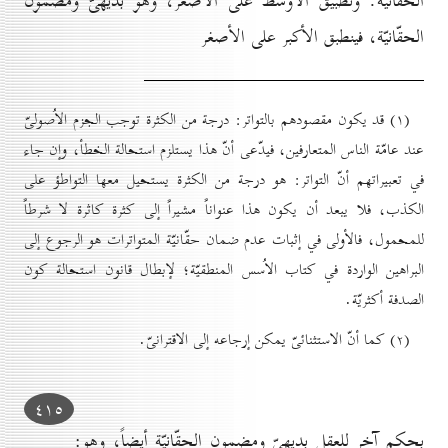
الحقّانيّة. وتطبيق الأوسط على الأصغر، وهو بديهىّ ومضمون
الحقّانيّة، فينطبق الأكبر على الأصغر
(۱) قد يكون مقصودهم بالتواتر: درجة من الكثرة توجب الجزم الاُصولىّ
عند عامّة الناس المتعارفين، فيدّعى أنّ هذا يستلزم استحالة الخطأ، وإن جاء
في تعبيراتهم أنّ التواتر: هو درجة من الكثرة يستحيل معها التواطؤ على
الكذب، فلا يبعد أن يكون هذا عنواناً مشيراً إلى كثرة كاثرة لا شرطاً
للمحمول، فالأولى في إثبات عدم ضمان حقّانيّة المتواترات هو الرجوع إلى
البراهين الواردة في كتاب الاُسس المنطقيّة؛ لإبطال قانون استحالة كون
الصدفة أكثريّة.
(۲) كما أنّ الاستثنائىّ يمكن إرجاعه إلى الاقترانىّ.
٤۱٥
بحكم آخر للعقل بديهىّ ومضمون الحقّانيّة أيضاً، وهو: