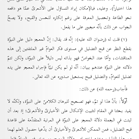
هذا اختياراً). وعليه، فبالإمكان إيراد التساؤل على الأشعرىّ عمّا هو دافعه
نحو الطاعة وتحصيل المعرفة على رغم إنكاره للحسن والقبح، ولا يصحّ
الجواب عن ذلك بأنّه مجبور على ما يفعل.
(۲) قلت له (رضوان الله عليه): إنّه قد يقال: إنّ المعجز دليل على النبوّة
بقطع النظر عن قبح التضليل في مستوى فكر العوامّ غير الملتفتين إلى هذه
المناقشات، وأمّا عند الخواصّ فهو بذاته ليس دليلاً على النبوّة، ولكن تتمّ
دلالته على النبوّة عندهم ببيان: أنّه لو لم يكن نبيّاً فإجراء المعجز على يده
تضليل للعوامّ، والتضليل قبيح يستحيل صدوره عن الله تعالى.
فأجاب(رحمه الله) عن ذلك:
أوّلاً
: بأنّ هذا لو تمّ، فهو تصحيح للبرهان الكلامىّ على النبوّة، ولكنّه لا
يفيد بحثنا في المقام لتثبيت الإشكال على الأخبارىّ والأشعرىّ؛ إذ بعد أن
ثبتت في الجملة دلالة المعجز على النبوّة في المرتبة المتقدّمة على قاعدة
قبح التضليل، فمن الممكن للأشعرىّ والأخبارىّ أن يدّعيا حصول العلم لهما
من هذا الدليل، وعدم اختصاص دلالة المعجز بمستوى فهم العوامّ فقط.