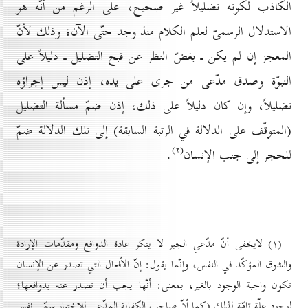
الكاذب لكونه تضليلاً غير صحيح، على الرغم من أنّه هو
الاستدلال الرسمىّ لعلم الكلام منذ وجد حتّى الآن؛ وذلك لأنّ
المعجز إن لم يكن ـ بغضّ النظر عن قبح التضليل ـ دليلاً على
النبوّة وصدق مدّعى من جرى على يده، إذن ليس إجراؤه
تضليلاً، وإن كان دليلاً على ذلك، إذن ضمّ مسألة التضليل
(المتوقّف على الدلالة في الرتبة السابقة) إلى تلك الدلالة ضمّ
(۲)
للحجر إلى جنب الإنسان
.
(۱) لايخفى أنّ مدّعي الجبر لا ينكر عادة الدوافع ومقدّمات الإرادة
والشوق المؤكّد في النفس، وإنّما يقول: إنّ الأفعال التي تصدر عن الإنسان
تكون واجبة الوجود بالغير، بمعنى: أنّها يجب أن تصدر عنه بدوافعها؛
لوجود علّة تامّة لذلك (كما أنّ صاحب الكفاية المدّعي للاختيار سمّى نفس