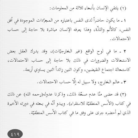
(۲) يلتقي الإنسان بأنحاء ثلاثة من المعلومات:
۱ ـ
ما يكون حاضراً لدى النفس باعتباره من المجرّدات الموجودة في اُفق
النفس، كالألم واللذّة، وهذا يعرفه الإنسان مباشرة بلا حاجة إلى حساب
الاحتمالات.
۲ ـ
ما في لوح الواقع (غير الخارجيّات)، وقد يدرك العقل بعض
الاستحالات والضرورات في ذلك بلا حاجة إلى حساب الاحتمالات،
كاستحالة اجتماع النقيضين، وكون اثنين زائداً اثنين يساوي أربعة.
۳ ـ
عالم الخارج، ولا سبيل له إلّا حساب الاحتمالات.
(۳) قد مضى منّا عدم صحّة ذلك، وذكرنا عدوله(رحمه الله) عن ذلك
في كتاب (الاُسس المنطقيّة للاستقراء). ويبدو أنّه في بحثه في دورته الأخيرة
الذي لم أحضره جرى على وفق ما في كتاب الاُسس المنطقيّة.
٤۱۹