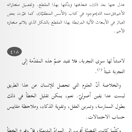
عدل عنها بعد ذلك، فحذفتها وبدّلتها بهذا المقطع. وتفصيل مختاراته
الأخيرة(رحمه الله)موجود في كتاب (الاُسس المنطقيّة)، كما غيّرت بعض
العبائر في الأبحاث الآتية المرتبطة بهذا المقطع بالشكل الذي يلائم مختاره
الأخير.
٤۱۸
لامنشأ لها سوى التجربة، فلا تفيد ضمّ هذه المقدّمة إلى
(۱)
التجربة شيئاً
.
والخلاصة أنّ العلوم التي تحصل للإنسان عن هذا الطريق
ليست عدا يقين اُصوليّ. نعم، يمكن تقليل الخطأ في ذلك
بطول الممارسة، وتمرين العقل، وتقوية الذكاء، وملاحظة مقاييس
حساب الاحتمالات.
وكلّما كانت القضيّة أقرب إلى الموادّ البديهيّة، قلّ وقوع الخطأ