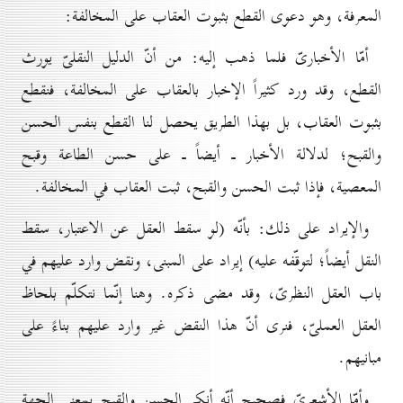
المعرفة، وهو دعوى القطع بثبوت العقاب على المخالفة:
أمّا الأخبارىّ فلما ذهب إليه: من أنّ الدليل النقلىّ يورث
القطع، وقد ورد كثيراً الإخبار بالعقاب على المخالفة، فنقطع
بثبوت العقاب، بل بهذا الطريق يحصل لنا القطع بنفس الحسن
والقبح؛ لدلالة الأخبار ـ أيضاً ـ على حسن الطاعة وقبح
المعصية، فإذا ثبت الحسن والقبح، ثبت العقاب في المخالفة.
والإيراد على ذلك: بأنّه (لو سقط العقل عن الاعتبار، سقط
النقل أيضاً؛ لتوقّفه عليه) إيراد على المبنى، ونقض وارد عليهم في
باب العقل النظرىّ، وقد مضى ذكره. وهنا إنّما نتكلّم بلحاظ
العقل العملىّ، فنرى أنّ هذا النقض غير وارد عليهم بناءً على
مبانيهم.
وأمّا الأشعرىّ فصحيح أنّه أنكر الحسن والقبح بمعنى الجهة