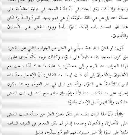
وحينئذ وإن كان يقع البحث في أنّ دلالة المعجز في الرتبة المتقدّمة على
مسألة التضليل هل هي تامّة حقيقة، أو هي فهم بسيط للعوامّ والسذّج؟ لكن
هذا غير انسداد باب إثبات النبوّة رأساً وورود النقض على الأخبارىّ
والأشعرىّ.
أقول: لو غضّ النظر عمّا سيأتي في المتن من الجواب الثاني عن النقض:
من كون المعجز بنفسه دليلاً على النبوّة، وكذلك توجد أدلّة اُخرى عليها،
فهذا الجواب هنا لايرجع إلى محصّل؛ إذ غاية ما هناك أنّنا نبحث مع
الأخبارىّ والأشعرىّ إلى أن نثبت لهما بعد النقاش: أنّ الإعجاز بحدّ ذاته
ليس دليلاً تامّاً على النبوّة، وإنّما هو دليل في نظر العوامّ، وحينئذ يكون
إجراؤه على يد الكاذب تضليلاً للعوامّ، فإن قبلتم قبح التضليل، ثبت النقض
عليكم، وإلّا انهار أصل الإيمان بالنبوّة.
وثانياً
: بأنّ هذا البيان بنفسه غير تامّ، بغضّ النظر عن مسألة تثبيت النقض
على الأخبارىّ والأشعرىّ وعدمه؛ إذ لو لم يكن المعجز في المرتبة السابقة
دليلاً على النبوّة إلّا على مستوى فهم العوامّ والسذّج، فدليل