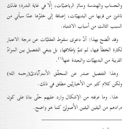
والحساب والهندسة وسائر الرياضيّات، إلّا في غاية الندرة؛ فذلك
ناشئ من قربها من البديهيّات، إضافة إلى خلوّها عمّا سيأتي من
السبب الثالث من أسباب الاشتباه.
وقد اتّضح بهذا: أنّ دعوى سقوط العقليّات عن درجة الاعتبار
لكثرة الخطأ فيها، لم تتمّ بإطلاقها، بل ينبغي التفصيل بين الموادّ
(۱)
القريبة من البديهيّات والبعيدة عنها
.
وهذا التفصيل صدر عن المحقّق الأسترآبادىّ(رحمه الله)
ولكن كلام كثير من الأخباريّين مطلق في ذلك.
هذا. وما عرفته من الإشكال وارد عليهم حتّى بناءً على كون
مرادهم من اليقين اليقين الاُصولىّ كما هو واضح.