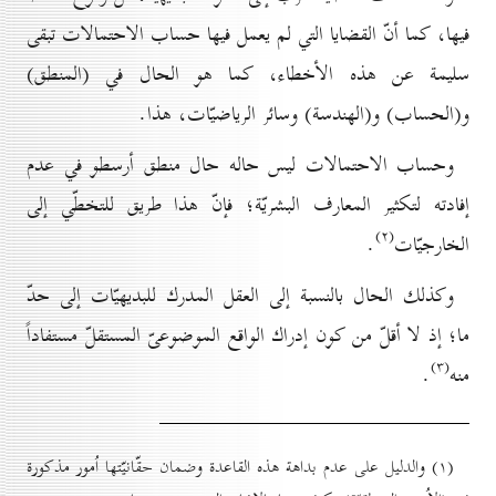
فيها، كما أنّ القضايا التي لم يعمل فيها حساب الاحتمالات تبقى
سليمة عن هذه الأخطاء، كما هو الحال في (المنطق)
و(الحساب) و(الهندسة) وسائر الرياضيّات، هذا.
وحساب الاحتمالات ليس حاله حال منطق أرسطو في عدم
إفادته لتكثير المعارف البشريّة؛ فإنّ هذا طريق للتخطّي إلى
(۲)
الخارجيّات
.
وكذلك الحال بالنسبة إلى العقل المدرك للبديهيّات إلى حدّ
ما؛ إذ لا أقلّ من كون إدراك الواقع الموضوعىّ المستقلّ مستفاداً
(۳)
منه
.
(۱) والدليل على عدم بداهة هذه القاعدة وضمان حقّانيّتها اُمور مذكورة