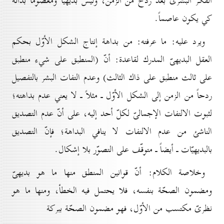
الفكر البشرىّ بعد ردح من الزمن، وليس بديهيّاً ومعصوماً بذاته
كي يكون عاصماً.
ويرد عليه: ما عرفته: من بداهة إنتاج الشكل الأوّل بحكم
العقل البديهىّ المدرك لقاعدة: أنّ (المنطبق على شيء منطبق
على ثالث منطبق على ذاك الثالث) وعدم التفات البشر بالتفصيل
ردحاً من الزمن إلى الشكل الأوّل ـ مثلاً ـ لا يعني عدم بداهته؛
لثبوت الالتفات الإجمالىّ لكلّ أحد إليه، على أنّ عدم التصديق
الناشئ من عدم الالتفات لا ينافي البداهة؛ فإنّ التصديق
بالبديهيّات ـ أيضاً ـ متوقّف على التصوّر بلا إشكال.
وخلاصة الكلام: أنّ قوانين المنطق منها ما هو بديهىّ
ومضمون الصحّة بنفسه، فلا يحتمل فيه الخطأ، ومنها ما هو
نظرىّ مكتسب من الأوّل، فهو مضمون الصحّة ببركة