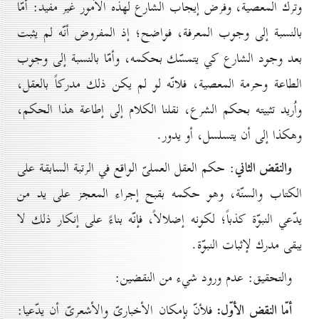
وترك المعصية، وفرض إيجاب الشارع لهذه الاُمور غير مفيد: أمّا
بالنسبة إلى وجوب المعرفة، فواضح؛ إذ المفروض أنّه لم يثبت
بعد وجود الشارع كي يتمسّك بحكمه، وأمّا بالنسبة إلى وجوب
الطاعة وحرمة المعصية، فلانّه لو لم يكن ذلك مدركاً بالعقل،
واُريد تثبيته بحكم الشرع، نقلنا الكلام إلى إطاعة هذا الحكم،
وهكذا إلى أن يتسلسل، أو يدور.
والنقض الثاني
: حكم العقل العملىّ الواقع في الرتبة السابقة على
الكتاب والسنّة، وهو حكمه بقبح إجراء المعجز على يد من
يدّعي النبوّة كذباً؛ لكونه إضلالاً، فإنّه بناءً على إنكار ذلك لا
يبقى مدرك لإثبات النبوّة.
والتحقيق: عدم ورود شيء من النقضين:
أمّا النقض الأوّل:
فلأنّ بإمكان الأخبارىّ والأشعرىّ أن يدّعيا: