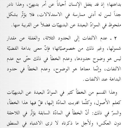
بداهتها؛ إذ قد يغفل الإنسان أحياناً عن أمر بديهىّ، وهذا نادر
جداً لمن له أدنى ممارسة في الاستدلالات، فلا يؤثّر بشكل
ملحوظ في الموادّ البعيدة عن البديهيّات فضلاً عن القريبة منها.
۲ ـ
عدم الالتفات إلى الحدود الثلاثة، والغفلة عن مقدار
شمولها، وغير ذلك من خصوصيّاتها؛ فإنّ معنى بداهة القضيّة
ليس هو وضوح حدودها، وعدم الخطأ في ذلك حتّى مع عدم
الالتفات، وإنّما معناها هو الوضوح، وعدم الخطأ في حدود
البداهة عند الالتفات.
وهذا القسم من الخطأ كثير في الموادّ البعيدة عن البديهيّات
كعلم الاُصول، وكلّما اقتربت المادّة إليها، قلّ فيها هذا الخطأ،
والسرّ في ذلك: أنّ الخطأ في المادّة السابقة يؤثّر في اللاحقة
دون العكس؛ ولأجل ما ذكرناه لا ترى الاشتباه في المنطق