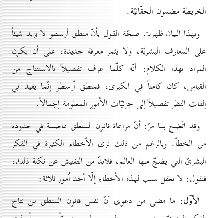
الخريطة مضمون الحقّانيّة.
وبهذا البيان ظهرت صحّة القول بأنّ منطق أرسطو لا يزيد شيئاً
على المعارف البشريّة، ولا يثمر معرفة جديدة، على أن يكون
المراد بهذا الكلام: أنّه كلّما عرف تفصيلاً بالاستنتاج من
القياس، كان كامناً في الكبرى، فمنطق أرسطو إنّما يفيد في
إلفات النظر تفصيلاً إلى جزئيّات الاُمور المعلومة إجمالاً.
وقد اتّضح بما مرّ: أنّ مراعاة قانون المنطق عاصمة في حدوده
من الخطأ. وبالرغم من ذلك نرى الأخطاء الكثيرة في الفكر
البشرىّ التي يضجّ منها العالم، فلابدّ من التفتيش عن نكتة ذلك،
فنقول: لا يعقل سبب لهذه الأخطاء إلّا أحد اُمور ثلاثة:
الأوّل
: ما مضى من دعوى أنّ نفس قانون المنطق من نتاج