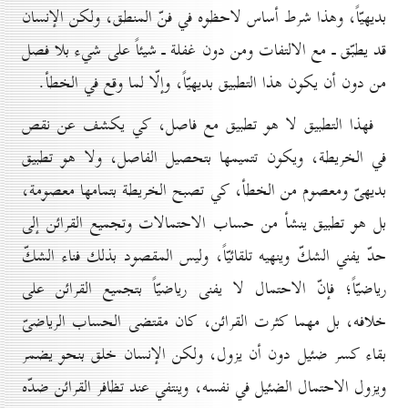
بديهيّاً، وهذا شرط أساس لاحظوه في فنّ المنطق، ولكن الإنسان
قد يطبّق ـ مع الالتفات ومن دون غفلة ـ شيئاً على شيء بلا فصل
من دون أن يكون هذا التطبيق بديهيّاً، وإلّا لما وقع في الخطأ.
فهذا التطبيق لا هو تطبيق مع فاصل، كي يكشف عن نقص
في الخريطة، ويكون تتميمها بتحصيل الفاصل، ولا هو تطبيق
بديهىّ ومعصوم من الخطأ، كي تصبح الخريطة بتمامها معصومة،
بل هو تطبيق ينشأ من حساب الاحتمالات وتجميع القرائن إلى
حدّ يفني الشكّ وينهيه تلقائيّاً، وليس المقصود بذلك فناء الشكّ
رياضيّاً؛ فإنّ الاحتمال لا يفنى رياضيّاً بتجميع القرائن على
خلافه، بل مهما كثرت القرائن، كان مقتضى الحساب الرياضىّ
بقاء كسر ضئيل دون أن يزول، ولكن الإنسان خلق بنحو يضمر
ويزول الاحتمال الضئيل في نفسه، وينتفي عند تظافر القرائن ضدّه