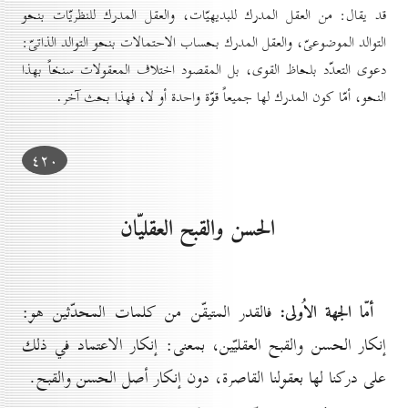
قد يقال: من العقل المدرك للبديهيّات، والعقل المدرك للنظريّات بنحو
التوالد الموضوعىّ، والعقل المدرك بحساب الاحتمالات بنحو التوالد الذاتىّ:
دعوى التعدّد بلحاظ القوى، بل المقصود اختلاف المعقولات سنخاً بهذا
النحو، أمّا كون المدرك لها جميعاً قوّة واحدة أو لا، فهذا بحث آخر.
٤۲٠
الحسن والقبح العقليّان
أمّا الجهة الاُولى:
فالقدر المتيقّن من كلمات المحدّثين هو:
إنكار الحسن والقبح العقليّين، بمعنى: إنكار الاعتماد في ذلك
على دركنا لها بعقولنا القاصرة، دون إنكار أصل الحسن والقبح.