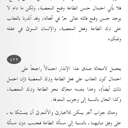
فلا يأتي احتمال حسن الطاعة وقبح المعصية، ولكن ما دام لا
يوجد حسن وقبح فالله تعالى حرّ في أفعاله، وقد أنذرنا بالعقاب
على ترك الطاعة وفعل المعصية، والإنسان السوىّ في عقله
وتفكيره
٤۲۲
يحتمل لامحالة صدق هذا الإنذار احتمالاً راجحاً على
احتمال كون العقاب على فعل الطاعة وترك المعصية (إن احتمل
ذلك أيضاً)، وهذا بنفسه محرّك نحو الطاعة وترك المعصية،
وكذا الحال بالنسبة إلى وجوب المعرفة.
وهناك جواب آخر يمكن للأخبارىّ والأشعرىّ أن يتمسّكا به ـ
على وفق مبانيهما ـ بالنسبة إلى مسألة الطاعة فحسب دون مسألة