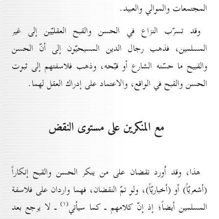
المجتمعات والموالي والعبيد.
وقد تسرّب النزاع في الحسن والقبح العقليّين إلى غير
المسلمين، فذهب رجال الدين المسيحيّون إلى أنّ الحسن
والقبيح ما حسّنه الشارع أو قبّحه، وذهب فلاسفتهم إلى ثبوت
الحسن والقبح في الواقع، والاعتماد على إدراك العقل لهما.
مع المنكرين على مستوى النقض
هذا، وقد اُورد نقضان على من ينكر الحسن والقبح إنكاراً
(أشعريّاً) أو (أخباريّاً)، ولو تمّ النقضان، فهما واردان على فلاسفة
(۱)
المسلمين أيضاً؛ إذ إنّ كلامهم ـ كما سيأتي
ـ لا يرجع بعد