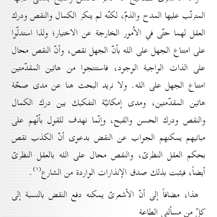
المترتّب عليها المدح والذمّ، لكنّه لم ينكر الكمال والنقص ودرك
العقل لهما حتّى في الاُمور الخارجة عن الاختيار؛ ولذا استدلّوا
على امتناع الجهل على الله بأنّ الجهل نقص، وأنّ النقص محال
على الذات الواجبة الوجود، فاستنتجوا من هاتين المقدّمتين
امتناع الجهل على الله. ولا نريد البحث هنا عن مدى صحّة
هاتين المقدّمتين، ومدى إمكانيّة التفكيك بين درك الكمال
والنقص ودرك الحسن والقبح، وإنّما نهدف للقول بأنّهم على
مبانيهم يمكنهم الجواب عن النقض بدعوى أنّ الكذب نقص
بحكم العقل النظرىّ، والنقص محال على الله بالعقل النظرىّ
(۱)
أيضاً، فيثبت بذلك صدق الإنذارات الواردة من الشارع
.
هذا، مضافاً إلى أنّ الأشعرىّ يمكنه دفع النقض بالنسبة إلى
كلّ من مسألتي الطاعة