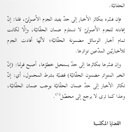
الحقانيّة.
فإن فسّره بتكاثر الأخبار إلى حدّ يفيد الجزم الاُصولىّ، قلنا: إنّ
إفادته للجزم الاُصولىّ لا تستلزم ضمان الحقّانيّة، وإلّا لكانت
تمام أخبار الوسائل مضمونة الحقّانيّة؛ لأنّها أفادت الجزم
للأخباريّين المدّعين تواترها.
وإن فسّرها بتكاثرها إلى حدّ يستحيل خطؤها، أصبح قولنا: (إنّ
الخبر المتواتر مضمون الحقّانيّة) قضيّة بشرط المحمول، أي: إنّ
تكاثر الأخبار إلى حدّ ضمان الحقّانيّة يوجب ضمان الحقّانيّة،
(۱)
وهذا كما ترى لا يرجع إلى محصّل
.
القضايا المكتسبة