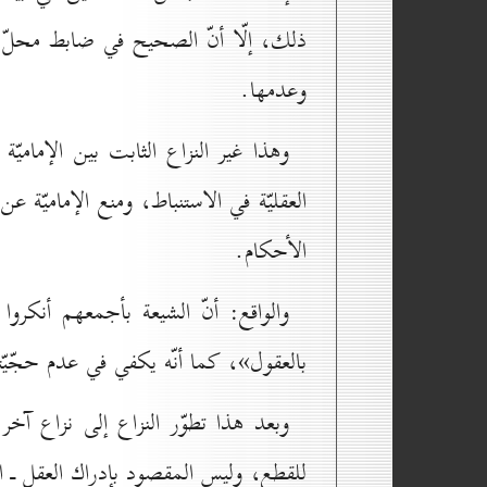
ذلك، إلّا أنّ الصحيح في ضابط محلّ ال
وعدمها.
وهذا غير النزاع الثابت بين الإماميّة 
العقليّة في الاستنباط، ومنع الإماميّة عن
الأحكام.
والواقع: أنّ الشيعة بأجمعهم أنكرو
بالعقول»، كما أنّه يكفي في عدم حجّيّت
وبعد هذا تطوّر النزاع إلى نزاع آخ
للقطع، وليس المقصود بإدراك العقل ـ ال