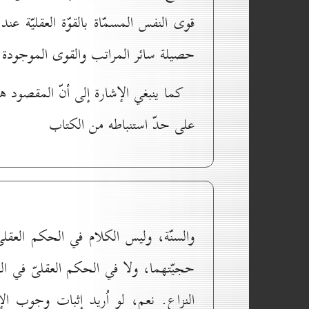
قوى النفس المسمّاة بالقوّة العقليّة ع
حصيلة سائر المراتب والقوى الموجودة 
كما ينبغي الإشارة إلى أنّ المقصود ه
على حدّ استنباطه من الكتاب
والسنّة، وليس الكلام في الحكم العقلى
حجيّتهما، ولا في الحكم العقلىّ في 
النزاع. نعم، لو اُريد إثبات وجوب ا