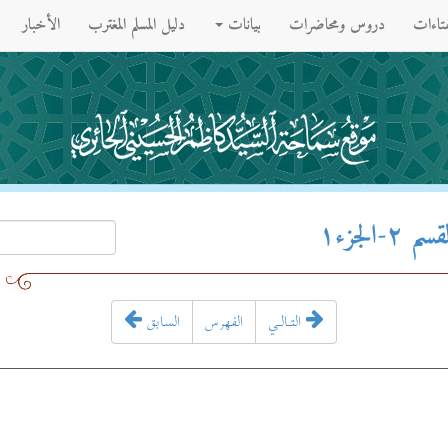
فتاءات
دروس ومحاضرات
بيانات
دليل المسلم المغترب
الأخبار
لجزء۱
التـالـي
الفهرس
السابق