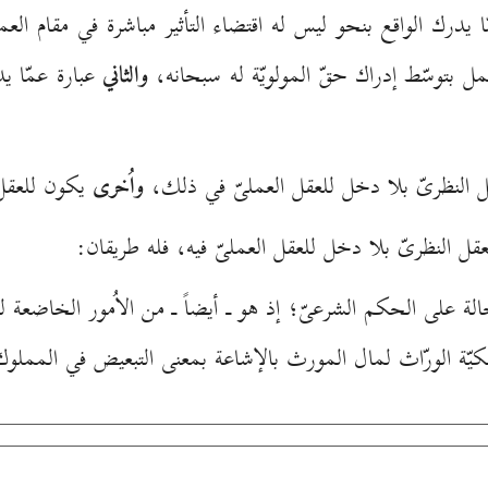
 يدرك الواقع بنحو ليس له اقتضاء التأثير مباشرة في مقام الع
عمل بتوسّط إدراك حقّ المولويّة له سبحانه،
والثاني
عبارة عمّا يد
 النظرىّ بلا دخل للعقل العملىّ في ذلك،
واُخرى
يكون للعقل 
ل النظرىّ بلا دخل للعقل العملىّ فيه، فله طريقان:
لة على الحكم الشرعىّ؛ إذ هو ـ أيضاً ـ من الاُمور الخاضعة لتل
ّة الورّاث لمال المورث بالإشاعة بمعنى التبعيض في الممل