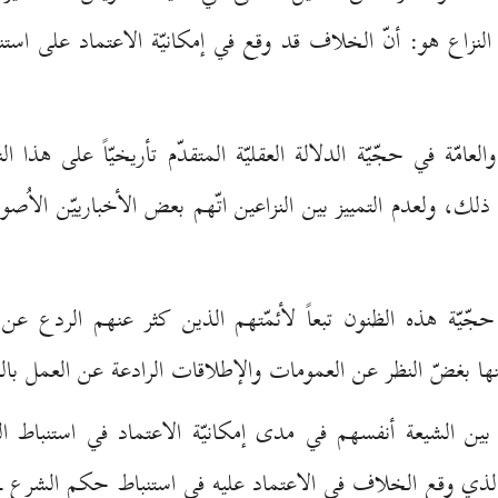
نزاع هو: أنّ الخلاف قد وقع في إمكانيّة الاعتماد على استن
والعامّة في حجّيّة الدلالة العقليّة المتقدّم تأريخيّاً على هذا
 ذلك، ولعدم التمييز بين النزاعين اتّهم بعض الأخبارييّن الاُصوليّ
ا حجّيّة هذه الظنون تبعاً لأئمّتهم الذين كثر عنهم الردع
ها بغضّ النظر عن العمومات والإطلاقات الرادعة عن العمل بالظ
ر بين الشيعة أنفسهم في مدى إمكانيّة الاعتماد في استنباط
ذي وقع الخلاف في الاعتماد عليه في استنباط حكم الشرع ـ الإ