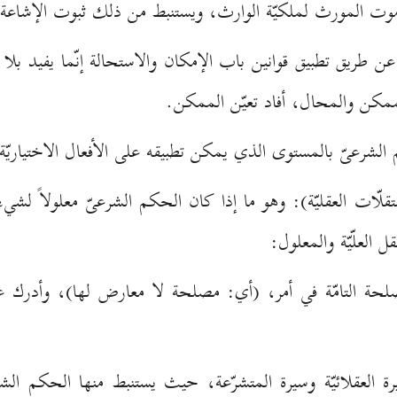
 موت المورث لملكيّة الوارث، ويستنبط من ذلك ثبوت الإشاعة ب
ن طريق تطبيق قوانين باب الإمكان والاستحالة إنّما يفيد بل
ممكن والمحال، أفاد تعيّن الممكن.
كم الشرعىّ بالمستوى الذي يمكن تطبيقه على الأفعال الاختياري
ات العقليّة): وهو ما إذا كان الحكم الشرعىّ معلولاً لشيء وقد
 العلّيّة والمعلول:
لحة التامّة في أمر، (أي: مصلحة لا معارض لها)، وأدرك علّي
 العقلائيّة وسيرة المتشرّعة، حيث يستنبط منها الحكم الشرعى