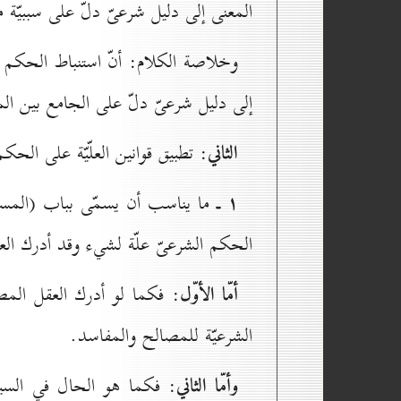
المعنى إلى دليل شرعىّ دلّ على سببيّة
وخلاصة الكلام: أنّ استنباط الحكم ع
إلى دليل شرعىّ دلّ على الجامع بين ال
الثاني
: تطبيق قوانين العلّيّة على الح
۱ ـ
ما يناسب أن يسمّى بباب (المستقلّ
الحكم الشرعىّ علّة لشيء وقد أدرك العقل
أمّا الأوّل
: فكما لو أدرك العقل المص
الشرعيّة للمصالح والمفاسد.
وأمّا الثاني
: فكما هو الحال في السيرة