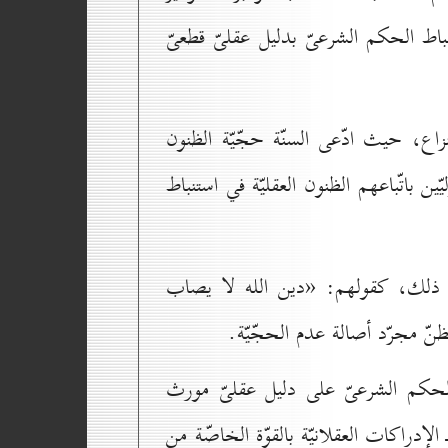
باط الحكم الشرعىّ بدليل عقلىّ قطعىّ
 النزاع، حيث ادّعى السنّة حجّيّة الظنون
ين باتّباعهم الظنون العقليّة في استنباط
 عن ذلك، كقولهم: «دين الله لا يصاب
نّ مجرّد أصالة عدم الحجّيّة.
 الحكم الشرعىّ على دليل عقلىّ مورث
دراكات العقلانيّة بالقوّة الخاصّة من