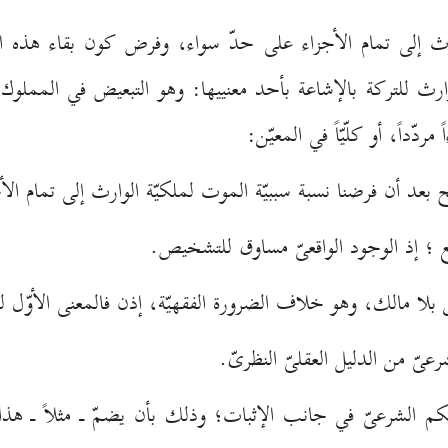
ارث إلى تمام الأجزاء على حدّ سواء، وفرض كون بقاء هذه 
 الوارث للتركة بالإشاعة بأحد معنييها: وهو التبعيض في الممل
مردّداً، أو كلّيّاً في المعيّن:
 بعد أن فرضنا نسبة سببيّة الموت لملكيّة الوارث إلى تمام ال
قع ؛ إذ الوجود الواقعىّ مساوق للتشخيص.
 بلا مالك، وهو خلاف الضرورة الفقهيّة، إذن فالمعنى الأوّل لل
عىّ من الدليل العقلىّ النظرىّ.
 الشرعىّ في جانب الإثبات؛ وذلك بأن يضمّ ـ مثلاً ـ هذا ا