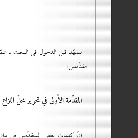
لنمهّد قبل الدخول في البحث ـ عمّا 
مقدّمتين:
المقدّمة الاُولى في تحرير محلّ النزاع
إنّ كلمات بعض المتقدّمين في بيان 