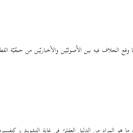
وقع الخلاف فيه بين الاُصوليّين والأخباريّين من حجّيّة القط
ما هو المراد من الدليل العقلىّ في غاية التشويش، كتفسير