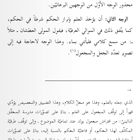
محذور الوجه الأوّل من الوجهين البرهانيّين.
الوجه الثاني:
أن يؤخذ العلم بإبراز الحكم شرطاً في الحكم،
كما يتّفق ذلك في الموالي العرفيّة، فيقول المولى العطشان ـ مثلاً
ـ: من سمع كلامي فليأتني بماء. وهذا الوجه لاحاجة فيه إلى
(۱)
تصوير تعدّد الجعل والمجعول
.
→
الذي جعله بالعلم، وهذا هو محلّ الكلام، وهذا التضييق والتحصيص يؤدّي
قهراً إلى توقّف المجعول على العلم ـ بناءً على تصوّرات مدرسة المحقّق
النائينىّ: من افتراض مجعول يولد عند تماميّة الموضوع ـ وإلى توقّف طرفيّة
المكلّف لهذا الحكم، أو فاعليّة الحكم بالنسبة إليه، بناءً على تصوّرات
اُستاذنا الشهيد(رحمه الله): من أنّ ما يولد بتماميّة الموضوع إنّما هو طرفيّة