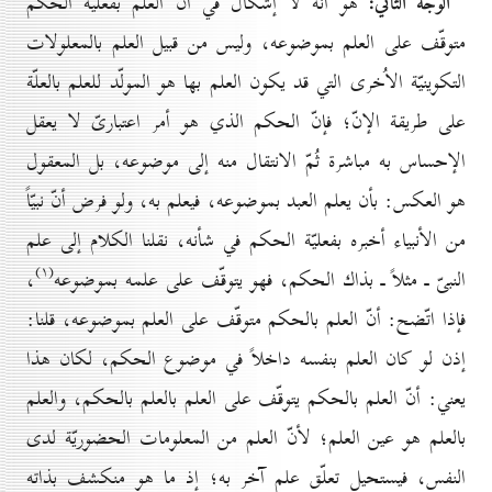
الوجه الثاني:
هو أنّه لا إشكال في أنّ العلم بفعليّة الحكم
متوقّف على العلم بموضوعه، وليس من قبيل العلم بالمعلولات
التكوينيّة الاُخرى التي قد يكون العلم بها هو المولّد للعلم بالعلّة
على طريقة الإنّ؛ فإنّ الحكم الذي هو أمر اعتبارىّ لا يعقل
الإحساس به مباشرة ثُمّ الانتقال منه إلى موضوعه، بل المعقول
هو العكس: بأن يعلم العبد بموضوعه، فيعلم به، ولو فرض أنّ نبيّاً
من الأنبياء أخبره بفعليّة الحكم في شأنه، نقلنا الكلام إلى علم
(۱)
النبىّ ـ مثلاً ـ بذاك الحكم، فهو يتوقّف على علمه بموضوعه
،
فإذا اتّضح: أنّ العلم بالحكم متوقّف على العلم بموضوعه، قلنا:
إذن لو كان العلم بنفسه داخلاً في موضوع الحكم، لكان هذا
يعني: أنّ العلم بالحكم يتوقّف على العلم بالعلم بالحكم، والعلم
بالعلم هو عين العلم؛ لأنّ العلم من المعلومات الحضوريّة لدى
النفس، فيستحيل تعلّق علم آخر به؛ إذ ما هو منكشف بذاته