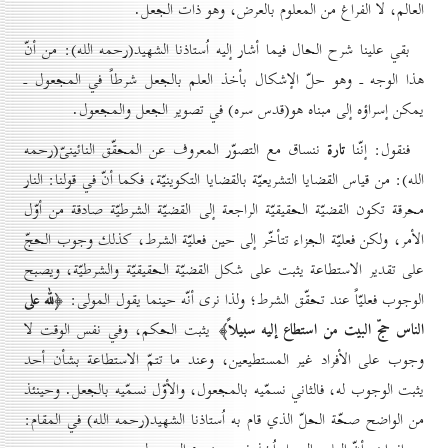
العالم، لا الفراغ من المعلوم بالعرض، وهو ذات الجعل.
بقي علينا شرح الحال فيما أشار إليه اُستاذنا الشهيد(رحمه الله): من أنّ
هذا الوجه ـ وهو حلّ الإشكال بأخذ العلم بالجعل شرطاً في المجعول ـ
يمكن إسراؤه إلى مبناه هو(قدس سره) في تصوير الجعل والمجعول.
تارة
فنقول: إنّنا
ننساق مع التصوّر المعروف عن المحقّق النائينىّ(رحمه
الله): من قياس القضايا التشريعيّة بالقضايا التكوينيّة، فكما أنّ في قولنا: النار
محرقة تكون القضيّة الحقيقيّة الراجعة إلى القضيّة الشرطيّة صادقة من أوّل
الأمر، ولكن فعليّة الجزاء تتأخّر إلى حين فعليّة الشرط، كذلك وجوب الحجّ
على تقدير الاستطاعة يثبت على شكل القضيّة الحقيقيّة والشرطيّة، ويصبح
﴿لله على
الوجوب فعليّاً عند تحقّق الشرط؛ ولذا نرى أنّه حينما يقول المولى:
الناس حجّ البيت من استطاع إليه سبيلاً﴾
يثبت الحكم، وفي نفس الوقت لا
وجوب على الأفراد غير المستطيعين، وعند ما تتمّ الاستطاعة بشأن أحد
يثبت الوجوب له، فالثاني نسمّيه بالمجعول، والأوّل نسمّيه بالجعل. وحينئذ
من الواضح صحّة الحلّ الذي قام به اُستاذنا الشهيد(رحمه الله) في المقام: