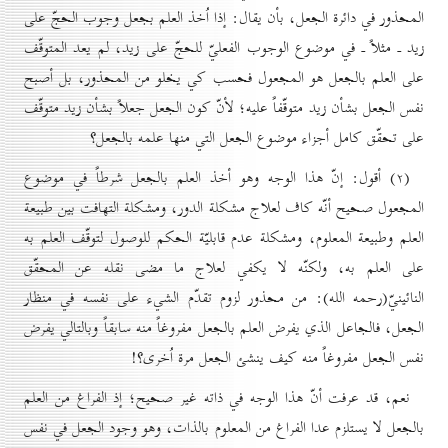
المحذور في دائرة الجعل، بأن يقال: إذا اُخذ العلم بجعل وجوب الحجّ على
زيد ـ مثلاً ـ في موضوع الوجوب الفعليّ للحجّ على زيد، لم يعد المتوقّف
على العلم بالجعل هو المجعول فحسب كي يخلو من المحذور، بل أصبح
نفس الجعل بشأن زيد متوقّفاً عليه؛ لأنّ كون الجعل جعلاً بشأن زيد متوقّف
على تحقّق كامل أجزاء موضوع الجعل التي منها علمه بالجعل؟
(۲) أقول: إنّ هذا الوجه وهو أخذ العلم بالجعل شرطاً في موضوع
المجعول صحيح أنّه كاف لعلاج مشكلة الدور، ومشكلة التهافت بين طبيعة
العلم وطبيعة المعلوم، ومشكلة عدم قابليّة الحكم للوصول لتوقّف العلم به
على العلم به، ولكنّه لا يكفي لعلاج ما مضى نقله عن المحقّق
النائينيّ(رحمه الله): من محذور لزوم تقدّم الشيء على نفسه في منظار
الجعل، فالجاعل الذي يفرض العلم بالجعل مفروغاً منه سابقاً وبالتالي يفرض
نفس الجعل مفروغاً منه كيف ينشئ الجعل مرة اُخرى؟!
نعم، قد عرفت أنّ هذا الوجه في ذاته غير صحيح؛ إذ الفراغ من العلم
بالجعل لا يستلزم عدا الفراغ من المعلوم بالذات، وهو وجود الجعل في نفس