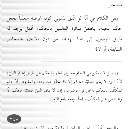
مستحيل.
يبقى الكلام في أنّه لو اتّفق للمولى كون غرضه متعلّقاً بجعل
حكم بحيث يختصّ بدائرة العالمين بالحكم، أفهل يوجد له
طريق للوصول إلى هذا الهدف من دون الابتلاء بالمحاذير
السابقة، أو لا؟
(۱) بل لا يمكن في المقام حصول العلم بالحكم عن طريق إخبار النبىّ؛
لأنّ النبىّ لا يخبر بفعليّة الحكم إلّا إذا تحقّق موضوعه، والمفروض أنّ علم
المكلّف بالحكم داخل في موضوعه، إذن لا يخبر النبىّ بفعليّة الحكم إلّا
وقد فرض علم المكلّف سابقاً، ومعه يلغو الإخبار.
۳٤۸
والواقع: أنّ البراهين الماضية ما تمّ منها لا يثبت عدا