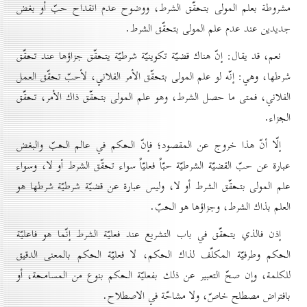
مشروطة بعلم المولى بتحقّق الشرط، ووضوح عدم انقداح حبّ أو بغض
جديدين عند عدم علم المولى بتحقّق الشرط.
نعم، قد يقال: إنّ هناك قضيّة تكوينيّة شرطيّة يتحقّق جزاؤها عند تحقّق
شرطها، وهي: إنّه لو علم المولى بتحقّق الأمر الفلاني، لأحبّ تحقّق العمل
الفلاني، فمتى ما حصل الشرط، وهو علم المولى بتحقّق ذاك الأمر، تحقّق
الجزاء.
إلّا أنّ هذا خروج عن المقصود؛ فإنّ الحكم في عالم الحبّ والبغض
عبارة عن حبّ القضيّة الشرطيّة حبّاً فعليّاً سواء تحقّق الشرط أو لا، وسواء
علم المولى بتحقّق الشرط أو لا، وليس عبارة عن قضيّة شرطيّة شرطها هو
العلم بذاك الشرط، وجزاؤها هو الحبّ.
إذن فالذي يتحقّق في باب التشريع عند فعليّة الشرط إنّما هو فاعليّة
الحكم وطرفيّة المكلّف لذاك الحكم، لا فعليّة الحكم بالمعنى الدقيق
للكلمة، وإن صحّ التعبير عن ذلك بفعليّة الحكم بنوع من المسامحة، أو
بافتراض مصطلح خاصّ، ولا مشاحّة في الاصطلاح.