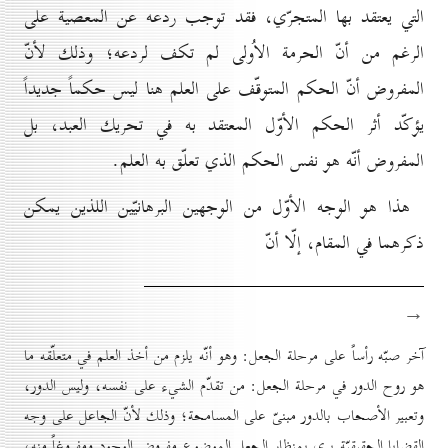
التي يعتقد بها المتجرّي، فقد توجب ردعه عن المعصية على
الرغم من أنّ الحرمة الاُولى لم تكف لردعه؛ وذلك لأنّ
المفروض أنّ الحكم المتوقّف على العلم هنا ليس حكماً جديداً
يؤكّد أثر الحكم الأوّل المعتقد به في تحريك العبد، بل
المفروض أنّه هو نفس الحكم الذي تعلّق به العلم.
هذا هو الوجه الأوّل من الوجهين البرهانيّين اللذين يمكن
ذكرهما في المقام، إلّا أنّ
→
آخر صبّه رأساً على مرحلة الجعل: وهو أنّه يلزم من أخذ العلم في متعلّقه ما
هو روح الدور في مرحلة الجعل: من تقدّم الشيء على نفسه، وليس الدور،
وتعبير الأصحاب بالدور مبنىّ على المسامحة؛ وذلك لأنّ الجاعل على وجه
القضايا الحقيقيّة يرى بمنظار الجعل الموضوع مفروض الوجود ومفروغاً منه،