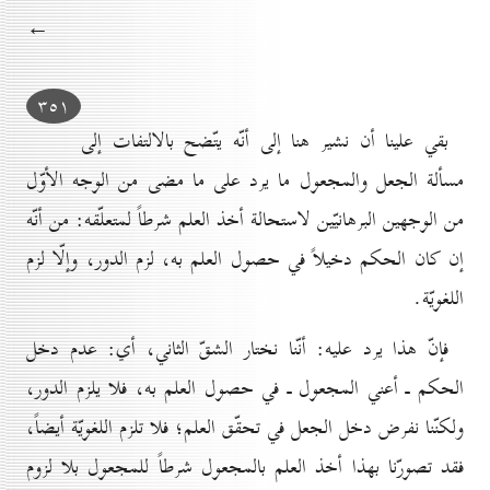
←
۳٥۱
بقي علينا أن نشير هنا إلى أنّه يتّضح بالالتفات إلى
مسألة الجعل والمجعول ما يرد على ما مضى من الوجه الأوّل
من الوجهين البرهانيّين لاستحالة أخذ العلم شرطاً لمتعلّقه: من أنّه
إن كان الحكم دخيلاً في حصول العلم به، لزم الدور، وإلّا لزم
اللغويّة.
فإنّ هذا يرد عليه: أنّنا نختار الشقّ الثاني، أي: عدم دخل
الحكم ـ أعني المجعول ـ في حصول العلم به، فلا يلزم الدور،
ولكنّنا نفرض دخل الجعل في تحقّق العلم؛ فلا تلزم اللغويّة أيضاً،
فقد تصورّنا بهذا أخذ العلم بالمجعول شرطاً للمجعول بلا لزوم