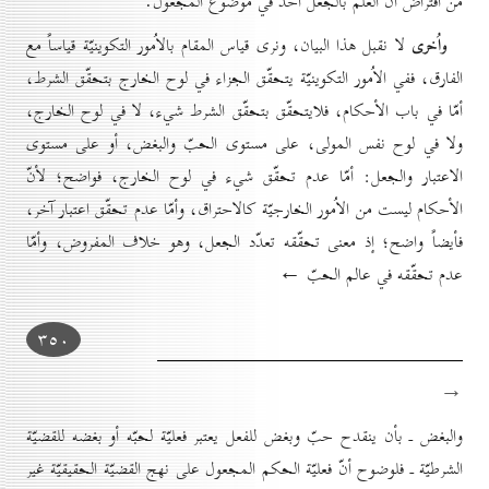
من افتراض أنّ العلم بالجعل اُخذ في موضوع المجعول.
واُخرى
لا نقبل هذا البيان، ونرى قياس المقام بالاُمور التكوينيّة قياساً مع
الفارق، ففي الاُمور التكوينيّة يتحقّق الجزاء في لوح الخارج بتحقّق الشرط،
أمّا في باب الأحكام، فلايتحقّق بتحقّق الشرط شيء، لا في لوح الخارج،
ولا في لوح نفس المولى، على مستوى الحبّ والبغض، أو على مستوى
الاعتبار والجعل: أمّا عدم تحقّق شيء في لوح الخارج، فواضح؛ لأنّ
الأحكام ليست من الاُمور الخارجيّة كالاحتراق، وأمّا عدم تحقّق اعتبار آخر،
فأيضاً واضح؛ إذ معنى تحقّقه تعدّد الجعل، وهو خلاف المفروض، وأمّا
عدم تحقّقه في عالم الحبّ ←
۳٥٠
→
والبغض ـ بأن ينقدح حبّ وبغض للفعل يعتبر فعليّة لحبّه أو بغضه للقضيّة
الشرطيّة ـ فلوضوح أنّ فعليّة الحكم المجعول على نهج القضيّة الحقيقيّة غير