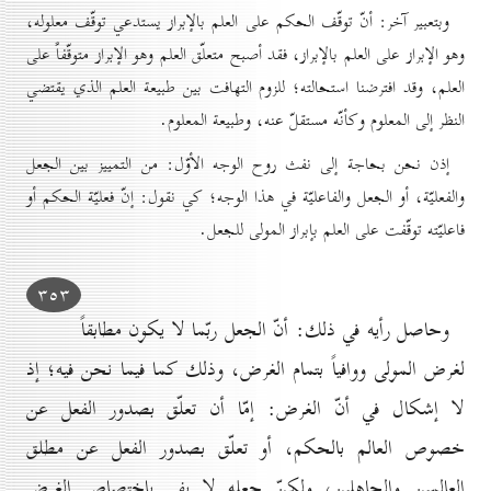
وبتعبير آخر: أنّ توقّف الحكم على العلم بالإبراز يستدعي توقّف معلوله،
وهو الإبراز على العلم بالإبراز، فقد أصبح متعلّق العلم وهو الإبراز متوقّفاً على
العلم، وقد افترضنا استحالته؛ للزوم التهافت بين طبيعة العلم الذي يقتضي
النظر إلى المعلوم وكأنّه مستقلّ عنه، وطبيعة المعلوم.
إذن نحن بحاجة إلى نفث روح الوجه الأوّل: من التمييز بين الجعل
والفعليّة، أو الجعل والفاعليّة في هذا الوجه؛ كي نقول: إنّ فعليّة الحكم أو
فاعليّته توقّفت على العلم بإبراز المولى للجعل.
۳٥۳
وحاصل رأيه في ذلك: أنّ الجعل ربّما لا يكون مطابقاً
لغرض المولى ووافياً بتمام الغرض، وذلك كما فيما نحن فيه؛ إذ
لا إشكال في أنّ الغرض: إمّا أن تعلّق بصدور الفعل عن
خصوص العالم بالحكم، أو تعلّق بصدور الفعل عن مطلق
العالمين والجاهلين، ولكنّ جعله لا يفي باختصاص الغرض