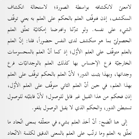
لامعنىً لانكشافه بواسطة الصورة؛ لاستحالة انكشاف
المنكشف، إذن فتوقّف العلم بالحكم على العلم به يعني توقّف
الشيء على نفسه. ولو تنزّلنا وافترضنا إمكانيّة تعلّق العلم
الحصولىّ بما هو منكشف لدى النفس حضوراً، قلنا: إنّ العلم
بالعلم متوقّف على العلم الأوّل؛ إذ كما أنّ العلم بالمحسوسات
الخارجيّة فرع الإحساس بها كذلك العلم بالوجدانيّات فرع
وجدانها، وبهذا يثبت الدور؛ لأنّ العلم بالحكم توقّف على العلم
بهذا العلم، في حين أنّ العلم الثاني متوقّف على العلم الأوّل،
إذن فحكم من هذا القبيل غير قابل للوصول؛ لأنّ قابليّته للوصول
تستبطن الدور، والحكم الذي لا يقبل الوصول يلغو.
إلى هنا اتّضح: أنّ أخذ العلم بشيء في متعلّقه بمعنى اتّحاد ما
تعلّق به العلم وما ترتّب على العلم بالمعنى الدقيق لكلمة الاتّحاد