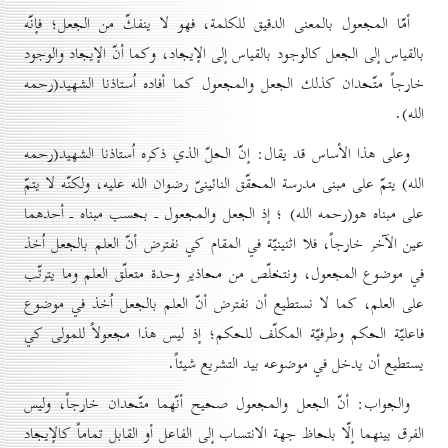
أمّا المجعول بالمعنى الدقيق للكلمة، فهو لا ينفكّ من الجعل؛ فإنّه
بالقياس إلى الجعل كالوجود بالقياس إلى الإيجاد، وكما أنّ الإيجاد والوجود
خارجاً متّحدان كذلك الجعل والمجعول كما أفاده اُستاذنا الشهيد(رحمه
الله).
وعلى هذا الأساس قد يقال: إنّ الحلّ الذي ذكره اُستاذنا الشهيد(رحمه
الله) يتمّ على مبنى مدرسة المحقّق النائينىّ رضوان الله عليه، ولكنّه لا يتمّ
على مبناه هو(رحمه الله) ؛ إذ الجعل والمجعول ـ بحسب مبناه ـ أحدهما
عين الآخر خارجاً، فلا اثنينيّة في المقام كي نفترض أنّ العلم بالجعل اُخذ
في موضوع المجعول، ونتخلّص من محاذير وحدة متعلّق العلم وما يترتّب
على العلم، كما لا نستطيع أن نفترض أنّ العلم بالجعل اُخذ في موضوع
فاعليّة الحكم وطرفيّة المكلّف للحكم؛ إذ ليس هذا مجعولاً للمولى كي
يستطيع أن يدخل في موضوعه بيد التشريع شيئاً.
والجواب: أنّ الجعل والمجعول صحيح أنّهما متّحدان خارجاً، وليس
الفرق بينهما إلّا بلحاظ جهة الانتساب إلى الفاعل أو القابل تماماً كالإيجاد