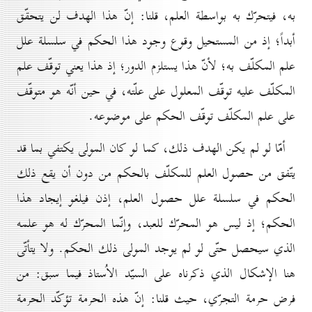
به، فيتحرّك به بواسطة العلم، قلنا: إنّ هذا الهدف لن يتحقّق
أبداً؛ إذ من المستحيل وقوع وجود هذا الحكم في سلسلة علل
علم المكلّف به؛ لأنّ هذا يستلزم الدور؛ إذ هذا يعني توقّف علم
المكلّف عليه توقّف المعلول على علّته، في حين أنّه هو متوقّف
على علم المكلّف توقّف الحكم على موضوعه.
أمّا لو لم يكن الهدف ذلك، كما لو كان المولى يكتفي بما قد
يتّفق من حصول العلم للمكلّف بالحكم من دون أن يقع ذلك
الحكم في سلسلة علل حصول العلم، إذن فيلغو إيجاد هذا
الحكم؛ إذ ليس هو المحرّك للعبد، وإنّما المحرّك له هو علمه
الذي سيحصل حتّى لو لم يوجد المولى ذلك الحكم. ولا يتأتّى
هنا الإشكال الذي ذكرناه على السيّد الاُستاذ فيما سبق: من
فرض حرمة التجرّي، حيث قلنا: إنّ هذه الحرمة تؤكّد الحرمة