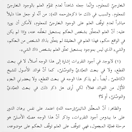
الخارجيّ للمعلوم، وإنّما جعله شاهداً لعدم تقوّم العلم بالوجود الخارجىّ
للمعلوم. والسبب في ذلك ما ذكره(رحمه الله): من أنّه لو جعل هذا دليلاً
مباشراً لعدم توقّف العلم على الوجود الخارجىّ للمعلوم، لأمكن أن يورد
عليه: أنّ العلم المتعلّق بشخص الحكم يستحيل تخلّفه عنه، وإذا لم يكن
في الواقع حكم، فهذا العلم في الحقيقة لم يتعلّق بذاك الشخص من الحكم،
والشيء الذي ليس بموجود يستحيل تعلّق العلم بشخص ذاك الشيء.
(۲) لايوجد في أجود التقريرات إشارة إلى هذا الوجه أصلاً، لا في بحث
القطع، ولا في بحث التعبّديّ والتوصّلىّ، كما أنّ فوائد الاُصول للشيخ
الكاظمىّ ـ أيضاً ـ لم يذكر هذا الوجه في بحث القطع، ولا يحضرني الجزء
الأوّل من الفوائد فعلاً؛ لكي أرى هل ذكر ذلك في بحث التعبّديّ
والتوصّلىّ، أو لا؟
والظاهر: أنّ المحقّق النائينىّ(رحمه الله) اعتمد على نفس برهان الدور
على ما يبدومن أجود التقريرات، وذكر أنّ هذا الوجه مصبّه الأصلىّ هو
مرحلة فعليّة المجعول، فهي تتوقّف على العلم توقّف الحكم على موضوعه،