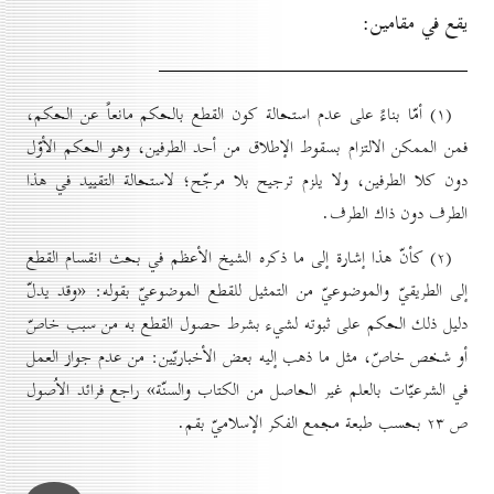
يقع في مقامين:
(۱) أمّا بناءً على عدم استحالة كون القطع بالحكم مانعاً عن الحكم،
فمن الممكن الالتزام بسقوط الإطلاق من أحد الطرفين، وهو الحكم الأوّل
دون كلا الطرفين، ولا يلزم ترجيح بلا مرجّح؛ لاستحالة التقييد في هذا
الطرف دون ذاك الطرف.
(۲) كأنّ هذا إشارة إلى ما ذكره الشيخ الأعظم في بحث انقسام القطع
إلى الطريقيّ والموضوعيّ من التمثيل للقطع الموضوعيّ بقوله: «وقد يدلّ
دليل ذلك الحكم على ثبوته لشيء بشرط حصول القطع به من سبب خاصّ
أو شخص خاصّ، مثل ما ذهب إليه بعض الأخباريّين: من عدم جواز العمل
في الشرعيّات بالعلم غير الحاصل من الكتاب والسنّة» راجع فرائد الاُصول
ص ۲۳ بحسب طبعة مجمع الفكر الإسلاميّ بقم.