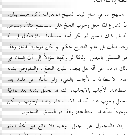
محلّه إن شاء الله.
ولننهج هنا في مقام البيان المنهج المتعارف ذكره حيث يقال:
إنّ الشارع لمّا جعل وجوب الحجّ على المستطيع مثلاً ـ ولنفرض
أنّه في ذلك الحين لم يكن أحد مستطيعاً ـ فلاإشكال في أنّه
وجد بذلك في عالم التشريع حكم لم يكن موجوداً قبله، وهذا
هو المسمّى بالجعل، ولكنّا لو وجّهنا سؤالاً إلى أىّ إنسان في
ذلك الزمان عن أنّه هل يجب عليك الحجّ ـ والمفروض بشأنه
عدم الاستطاعة ـ لأجاب بالنفي، ولو سألناه عن ذلك بعد
استطاعته، لأجاب بالإيجاب، إذن قد تحقّق بشأنه بعد تماميّة
الجعل وجوب عند اتّصافه بالاستطاعة، وهذا الوجوب لم يكن
موجوداً بشأنه قبل استطاعته، وهذا هو المسمّى بالمجعول.
إذن فالمجعول غير الجعل، وعليه فلا مانع من أخذ العلم