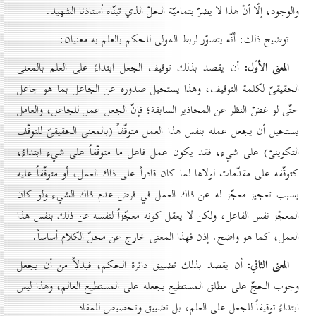
والوجود، إلّا أنّ هذا لا يضرّ بتماميّة الحلّ الذي تبنّاه اُستاذنا الشهيد.
توضيح ذلك: أنّه يتصوّر لربط المولى للحكم بالعلم به معنيان:
المعنى الأوّل:
أن يقصد بذلك توقيف الجعل ابتداءً على العلم بالمعنى
الحقيقىّ لكلمة التوقيف، وهذا يستحيل صدوره عن الجاعل بما هو جاعل
حتّى لو غضّ النظر عن المحاذير السابقة؛ فإنّ الجعل عمل للجاعل، والعامل
يستحيل أن يجعل عمله بنفس هذا العمل متوقّفاً (بالمعنى الحقيقىّ للتوقّف
التكوينىّ) على شيء، فقد يكون عمل فاعل ما متوقّفاً على شيء ابتداءً،
كتوقّفه على مقدّمات لولاها لما كان قادراً على ذاك العمل، أو متوقّفاً عليه
بسبب تعجيز معجّز له عن ذاك العمل في فرض عدم ذاك الشيء ولو كان
المعجّز نفس الفاعل، ولكن لا يعقل كونه معجّزاً لنفسه عن ذلك بنفس هذا
العمل، كما هو واضح. إذن فهذا المعنى خارج عن محلّ الكلام أساساً.
المعنى الثاني:
أن يقصد بذلك تضييق دائرة الحكم، فبدلاً من أن يجعل
وجوب الحجّ على مطلق المستطيع يجعله على المستطيع العالم، وهذا ليس
ابتداءً توقيفاً للجعل على العلم، بل تضييق وتحصيص للمفاد