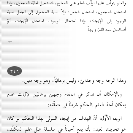
والعلم يتوقّف عليها توقّف العلم على المعلوم، فتستحيل فعليّة المجعول، وإذا
استحال المجعول، استحال الجعل؛ فإنّ نسبة المجعول إلى الجعل نسبة
الوجود إلى الإيجاد، وإذا استحال الوجود، استحال الإيجاد. ثُمّ
أضاف(رحمه الله) وجهاً
←
۳٤٦
وهذا الوجه وجه وجدانىّ، وليس برهانيّاً، وهو وجه متين.
وبالإمكان أن نذكر في المقام وجهين برهانيّين لإثبات عدم
إمكان أخذ العلم بالحكم شرطاً في متعلّقه:
الوجه الأوّل:
أنّ الهدف من إيجاد المولى لهذا الحكم لو كان
هو تحريك العبد: بأن يقع أحياناً في سلسلة علل علم المكلّف