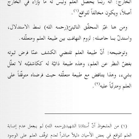
الخارج: أنّه ربّما يحصل العلم وليس له ما بإزاء في الخارج
(۱)
أصلاً، ويكون مخالفاً للواقع
.
ومن هنا غيّر المحقّق النائينىّ(رحمه الله) نمط الاستدلال،
واستدلّ بما حاصله: لزوم التهافت بين طبيعة العلم ومتعلّقه.
وتوضيحه: أنّ طبيعة العلم تقتضي الكشف عمّا فرض ثبوته
بغضّ النظر عن العلم، وهذه طبيعة ذاتيّة له ككاشفيّته لا تعلّل
بشيء، وهذا يتناقض مع طبيعة متعلّقه حيث فرضناه متوقّفاً على
(۲)
العلم ومترتّباً عليه
.
(۱) من الملحوظ أنّ اُستاذنا الشهيد(رحمه الله) لم يجعل عدم إصابة
العلم للواقع في بعض الأحيان دليلاً مباشراً لعدم توقّف العلم على الوجود