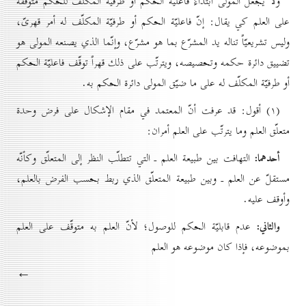
ولا يجعل المولى ابتداءً فاعليّة الحكم أو طرفيّة المكلّف للحكم متوقّفة
على العلم كي يقال: إنّ فاعليّة الحكم أو طرفيّة المكلّف له أمر قهرىّ،
وليس تشريعيّاً تناله يد المشرّع بما هو مشرّع، وإنّما الذي يصنعه المولى هو
تضييق دائرة حكمه وتحصيصه، ويترتّب على ذلك قهراً توقّف فاعليّة الحكم
أو طرفيّة المكلّف له على ما ضيّق المولى دائرة الحكم به.
(۱) أقول: قد عرفت أنّ المعتمد في مقام الإشكال على فرض وحدة
متعلّق العلم وما يترتّب على العلم أمران:
أحدهما:
التهافت بين طبيعة العلم ـ التي تتطلّب النظر إلى المتعلّق وكأنّه
مستقلّ عن العلم ـ وبين طبيعة المتعلّق الذي ربط بحسب الفرض بالعلم،
وأوقف عليه.
والثاني:
عدم قابليّة الحكم للوصول؛ لأنّ العلم به متوقّف على العلم
بموضوعه، فإذا كان موضوعه هو العلم
←