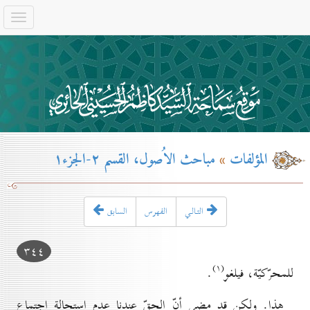
المؤلفات
»
مباحث الاُصول، القسم ۲-الجزء۱
التـالـي
الفهرس
السابق
۳٤٤
(۱)
للمحرّكيّة، فيلغو
.
هذا. ولكن قد مضى أنّ الحقّ عندنا عدم استحالة اجتماع