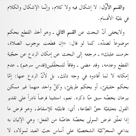
والقسم الأوّل
: لا إشكال فيه ولا كلام، وإنّما الإشكال والكلام
في بقيّة الأقسام.
القسم الثاني
ولايخفى أنّ البحث عن
ـ وهو أخذ القطع بحكم
موضوعاً لضدّه، كما لو قال: «إن قطعت بوجوب الصلاة،
حرمت عليك» ـ مرجعه إلى البحث عن إمكان الردع عن حجّية
القطع وعدمه، وقد مضى ـ وفاقاً للمحقّقين(قدس سرهم) ـ عدم
إمكانه لا لما أفادوه في وجه ذلك، بل لأنّ الردع عنها: إمّا
بحكم حقيقىّ، أو بحكم طريقىّ، وكلّ واحد منهما غير ممكن
ببرهان يخصّه سبق منّا ذكره. نعم، استثنينا فرضاً نادراً على تقدير
القول بتعليقيّة حقّ الطاعة، أي: قابليّته للإسقاط، وهو فرض ما
إذا تعلّق غرض المولى بحصّة خاصّة من الفعل: وهي الإتيان به
بداعي المحرّكيّة الشخصيّة على أساس حبّ العبد لمولاه، لا