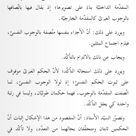
المقدّمة الداخليّة بناءً على تصويرها؛ إذ يقال فيها باتّصافها
بالوجوب الغيرىّ كالمقدّمة الخارجيّة.
ويورد على ذلك: أنّ الأجزاء بنفسها متّصفة بالوجوب النفسىّ،
فيلزم اجتماع المثلين.
ويجاب عن ذلك بالالتزام بالتأكّد.
ويورد على ذلك استحالة التأكّد؛ لأنّ الحكم الغيرىّ موقوف
على ثبوت الحكم النفسىّ؛ إذ لولا الوجوب النفسىّ، لما
اتّصفت المقدّمة بالوجوب، فهما حكمان طوليّان، وليسا في رتبة
واحدة كي يعقل التأكّد.
وتصوّر السيّد الاُستاذ: أنّ المقصود من هذا الإشكال إثبات أنّ
الحكمين ثابتان ومتحقّقان بحالهما من التعدّد، ولا تأكّد في