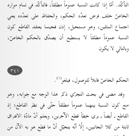
التأكّد. أمّا إذا كانت النسبة عموماً مطلقاً، فالتأكّد في تمام موارد
الخاصّ خلف فرض تعدّد الحكم، والحفاظ على تعدّده يعني
اجتماع المثلين، وهو مستحيل، إذن فحينما يعتقد القاطع كون
النسبة عموماً مطلقاً لا يستطيع أن يصدّق بالحكم الخاصّ،
وبالتالي لا يكون
۳٤۱
(۱)
الحكم الخاصّ قابلاً للوصول، فيلغو
.
وقد مضى في بحث التجرّي ذكر هذا الوجه مع جوابه، وهو
منع كون النسبة بينهما عموماً مطلقاً حتّى في نظر القاطع؛ إذ
القاطع ـ أيضاً ـ يرى خطأ قطع الآخرين، ويعلم أنّ مادّة الافتراق
ثابتة من كلا الجانبين، إلّا أنّه يتخيّل أنّ ما قطع هو به الآن من