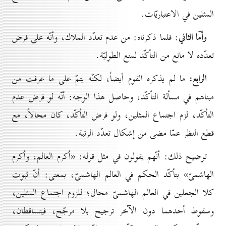
المثلين في الاعتباريّات.
وأمّا الثاني
: فلما ذكرناه: من عدم تعدّد الملاك، وأنّه على فرض
تعدّده لا مانع من التأكّد لمنع الطوليّة.
الرابع:
ما لم يذكره القوم أيضاً، لكنّه يتمّ على ما عرفت من
مبناهم في مسألة التأكّد، وحاصل هذا الوجه: أنّه لو فرض عدم
التأكّد، لزم اجتماع المثلين، ولو فرض التأكّد، كان محالاً، مع
قطع النظر عمّا مضى من إشكال تعدّد الرتبة.
توضيح ذلك: أنّهم يقولون في مثل قوله: «أكرم العالم، وأكرم
الهاشمىّ» بتأكّد الحكم في العالم الهاشمىّ، بمعنى: أنّ ثبوت
كلا الجعلين في العالم الهاشمىّ محال؛ للزوم اجتماع المثلين،
وسقوط أحدهما دون الآخر ترجيح بلا مرجّح، فيتساقطان،