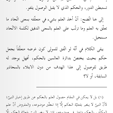
تستبطن الدور، والحكم الذي لا يقبل الوصول يلغو.
إلى هنا اتّضح: أنّ أخذ العلم بشيء في متعلّقه بمعنى اتّحاد ما
تعلّق به العلم وما ترتّب على العلم بالمعنى الدقيق لكلمة الاتّحاد
مستحيل.
يبقى الكلام في أنّه لو اتّفق للمولى كون غرضه متعلّقاً بجعل
حكم بحيث يختصّ بدائرة العالمين بالحكم، أفهل يوجد له
طريق للوصول إلى هذا الهدف من دون الابتلاء بالمحاذير
السابقة، أو لا؟
(۱) بل لا يمكن في المقام حصول العلم بالحكم عن طريق إخبار النبىّ؛
لأنّ النبىّ لا يخبر بفعليّة الحكم إلّا إذا تحقّق موضوعه، والمفروض أنّ علم
المكلّف بالحكم داخل في موضوعه، إذن لا يخبر النبىّ بفعليّة الحكم إلّا