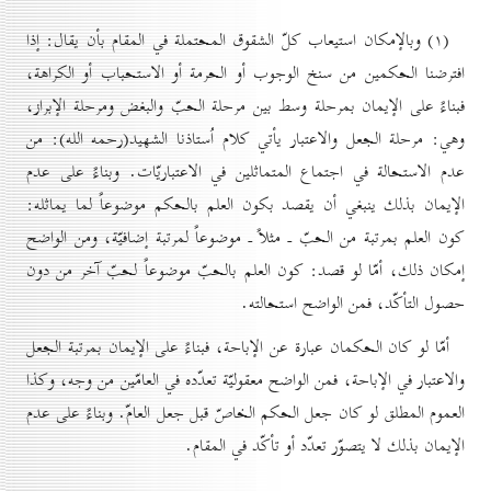
(۱) وبالإمكان استيعاب كلّ الشقوق المحتملة في المقام بأن يقال: إذا
افترضنا الحكمين من سنخ الوجوب أو الحرمة أو الاستحباب أو الكراهة،
فبناءً على الإيمان بمرحلة وسط بين مرحلة الحبّ والبغض ومرحلة الإبراز،
وهي: مرحلة الجعل والاعتبار يأتي كلام اُستاذنا الشهيد(رحمه الله): من
عدم الاستحالة في اجتماع المتماثلين في الاعتباريّات. وبناءً على عدم
الإيمان بذلك ينبغي أن يقصد بكون العلم بالحكم موضوعاً لما يماثله:
كون العلم بمرتبة من الحبّ ـ مثلاً ـ موضوعاً لمرتبة إضافيّة، ومن الواضح
إمكان ذلك، أمّا لو قصد: كون العلم بالحبّ موضوعاً لحبّ آخر من دون
حصول التأكّد، فمن الواضح استحالته.
أمّا لو كان الحكمان عبارة عن الإباحة، فبناءً على الإيمان بمرتبة الجعل
والاعتبار في الإباحة، فمن الواضح معقوليّة تعدّده في العامّين من وجه، وكذا
العموم المطلق لو كان جعل الحكم الخاصّ قبل جعل العامّ. وبناءً على عدم
الإيمان بذلك لا يتصوّر تعدّد أو تأكّد في المقام.