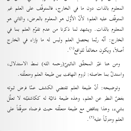
المعلوم بالذات دون ما في الخارج، فالمتوقّف على العلم غير
المتوقّف عليه العلم؛ لأنّ الأوّل هو المعلوم بالعرض، والثاني هو
المعلوم بالذات. ويشهد لما ذكرنا من عدم تقوّم العلم بما في
الخارج: أنّه ربّما يحصل العلم وليس له ما بإزاء في الخارج
(۱)
أصلاً، ويكون مخالفاً للواقع
.
ومن هنا غيّر المحقّق النائينىّ(رحمه الله) نمط الاستدلال،
واستدلّ بما حاصله: لزوم التهافت بين طبيعة العلم ومتعلّقه.
وتوضيحه: أنّ طبيعة العلم تقتضي الكشف عمّا فرض ثبوته
بغضّ النظر عن العلم، وهذه طبيعة ذاتيّة له ككاشفيّته لا تعلّل
بشيء، وهذا يتناقض مع طبيعة متعلّقه حيث فرضناه متوقّفاً على
(۲)
العلم ومترتّباً عليه
.