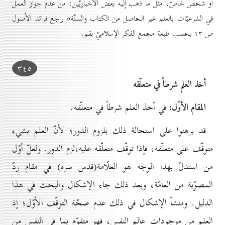
أو شخص خاصّ، مثل ما ذهب إليه بعض الأخباريّين: من عدم جواز العمل
في الشرعيّات بالعلم غير الحاصل من الكتاب والسنّة» راجع فرائد الاُصول
ص ۲۳ بحسب طبعة مجمع الفكر الإسلاميّ بقم.
۳٤٥
أخذ العلم شرطاً في متعلّقه
المقام الأوّل:
في أخذ العلم شرطاً في متعلّقه.
قد برهنوا على استحالة ذلك بلزوم الدور؛ لأنّ العلم بشيء
متوقّف على متعلّقه، فإذا توقّف متعلّقه عليه،لزم الدور. ولعلّ أوّل
من استدلّ بهذا الوجه هو العلّامة(قدس سره) في مقام ردّ
المصوّبة من العامّة، وبعد ذلك جاء الإشكال والبحث في هذا
الدليل. ومنشأ الإشكال في ذلك عدم صحّة التوقّف الأوّل؛ إذ
العلم من موجودات عالم النفس، فهو متقوّم بما في النفس من