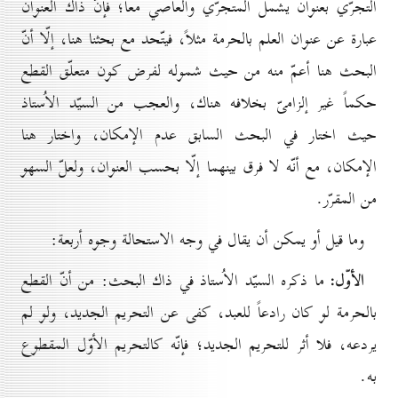
التجرّي بعنوان يشمل المتجرّي والعاصي معاً؛ فإنّ ذاك العنوان
عبارة عن عنوان العلم بالحرمة مثلاً، فيتّحد مع بحثنا هنا، إلّا أنّ
البحث هنا أعمّ منه من حيث شموله لفرض كون متعلّق القطع
حكماً غير إلزامىّ بخلافه هناك، والعجب من السيّد الاُستاذ
حيث اختار في البحث السابق عدم الإمكان، واختار هنا
الإمكان، مع أنّه لا فرق بينهما إلّا بحسب العنوان، ولعلّ السهو
من المقرّر.
وما قيل أو يمكن أن يقال في وجه الاستحالة وجوه أربعة:
الأوّل:
ما ذكره السيّد الاُستاذ في ذاك البحث: من أنّ القطع
بالحرمة لو كان رادعاً للعبد، كفى عن التحريم الجديد، ولو لم
يردعه، فلا أثر للتحريم الجديد؛ فإنّه كالتحريم الأوّل المقطوع
به.