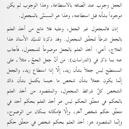
الجعل وجوب عند اتّصافه بالاستطاعة، وهذا الوجوب لم يكن
موجوداً بشأنه قبل استطاعته، وهذا هو المسمّى بالمجعول.
إذن فالمجعول غير الجعل، وعليه فلا مانع من أخذ العلم
بالجعل شرطاً لتحقّق المجعول. وقد ذكرنا للسيّد الاُستاذ هذا
العلاج، أعني: أخذ العلم بالجعل موضوعاً للمجعول، فأجاب
عنه بما ذكر في (الدراسات): من أنّ جعل الحجّ ـ مثلاً ـ على
المستطيع ليس جعلاً بشأن زيد، إلّا إذا استطاع زيد، والجعل
إنّما يكون جعلاً بشأن شخص ما حينما يكتمل بشأن ذاك
الشخص كلّ شرائط المجعول، والمقصود من أخذ العلم
بالحكم في متعلّق الحكم ليس هو أخذ العلم بحكم أحد في
متعلّق حكم شخص آخر، وإلّا فإمكانه بمكان من الوضوح،
وإنّما المقصود هو: أخذ العلم بحكم شخص في متعلّق حكم