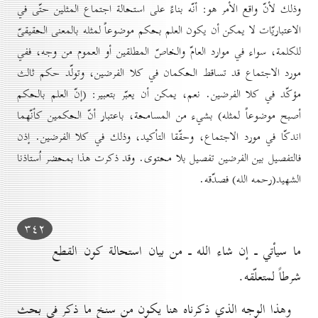
وذلك لأنّ واقع الأمر هو: أنّه بناءً على استحالة اجتماع المثلين حتّى في
الاعتباريّات لا يمكن أن يكون العلم بحكم موضوعاً لمثله بالمعنى الحقيقىّ
للكلمة، سواء في موارد العامّ والخاصّ المطلقين أو العموم من وجه، ففي
مورد الاجتماع قد تساقط الحكمان في كلا الفرضين، وتولّد حكم ثالث
مؤكّد في كلا الفرضين. نعم، يمكن أن يعبّر بتعبير: (إنّ العلم بالحكم
أصبح موضوعاً لمثله) بشيء من المسامحة، باعتبار أنّ الحكمين كأنّهما
اندكّا في مورد الاجتماع، وحقّقا التأكيد، وذلك في كلا الفرضين. إذن
فالتفصيل بين الفرضين تفصيل بلا محتوى. وقد ذكرت هذا بمحضر اُستاذنا
الشهيد(رحمه الله) فصدّقه.
۳٤۲
ما سيأتي ـ إن شاء الله ـ من بيان استحالة كون القطع
شرطاً لمتعلّقه.
وهذا الوجه الذي ذكرناه هنا يكون من سنخ ما ذكر في بحث