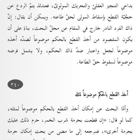
بداعي التنجيز العقلىّ والتحريك المولوىّ، فعندئذ يتمّ الردع عن
حجّيّة القطع بإسقاط المولى لحقّ طاعته. ويمكن أن يقال: إنّ
ذاك الفرد النادر خارج في المقام عن محلّ البحث، بناءً على أن
يكون المقصود من أخذ القطع بالحكم موضوعاً لضدّه أخذه
موضوعاً لجعل واعتبار ضدّ ذاك الحكم، ولا يشمل فرضه
موضوعاً لسقوط حقّ الطاعة.
۳٤٠
أخذ القطع بالحكم موضوعاً لمثله
وأمّا البحث عن إمكان أخذ القطع بالحكم موضوعاً لمثله،
كما لو قال: «إن قطعت بحرمة شرب الخمر، حرم ذلك عليك
بحرمة اُخرى»، فمرجعه إلى ما مضى من بحث إمكان حرمة