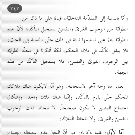
۳٤۳
وأمّا بالنسبة إلى المقدّمة الداخليّة، فبناءً على ما ذكر من
الطوليّة بين الوجوب الغيرىّ والنفسىّ يستحيل التأكّد؛ لأنّ هذه
الطوليّة بناءً على تسليمها ثابتة في ذلك حتّى بالنسبة إلى الحبّ،
فلا يعقل التأكّد في ملاك الحكم، لكنّا أنكرنا في محلّه الطوليّة
بين الوجوب الغيرىّ والنفسىّ، فلا يستحيل التأكّد من هذه
الجهة.
نعم، هنا وجه آخر لاستحالته: وهو أنّه لايكون هناك ملاكان
للحكم حتّى يلتزم بالتأكّد، وإنّما هناك ملاك واحد. وإشكال
اجتماع المثلين لا يكون صحيحاً، لا بلحاظ ذات الوجوب
النفسىّ والغيرىّ، ولا بلحاظ الملاك:
أمّا الأوّل
: فلما ذكرناه: من أنّ الحقّ عدم استحالة اجتماع