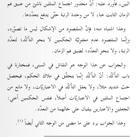
البين، فأورد عليه: أنّ محذور اجتماع المثلين ناشئ من ضيق فم
الزمان الثابت هنا، لا من وحدة الرتبة حتّى يدفع بتعدّدها.
وهذا اشتباه منه؛ فإنّ المقصود من الإشكال ليس ما تصوّره،
وإنّما المقصود عدم معقوليّة الحكمين لا بنحو التأكّد؛ لتعدّد
الرتبة، ولا بنحو التعدّد؛ لضيق فم الزمان.
والجواب عن هذا الوجه هو النقاش في المبنى، فمختارنا في
باب التأكّد: أنّ التأكّد إنّما يتحقّق في ملاك الحكم، فيحصل
حبّ شديد مثلاً، ولا يعقل التأكّد في الاعتباريّات، ولا مانع من
اجتماع المثلين في الاعتباريّات أصلاً، فنفس الحكمين أعني:
الجعلين والاعتبارين يبقيان على حالهما من التعدّد.
(۱)
وهذا الجواب يرد على ما مضى من الوجه الثاني أيضاً
.