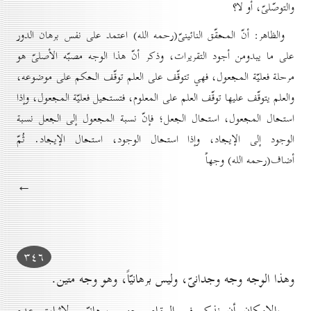
والتوصّلىّ، أو لا؟
والظاهر: أنّ المحقّق النائينىّ(رحمه الله) اعتمد على نفس برهان الدور
على ما يبدومن أجود التقريرات، وذكر أنّ هذا الوجه مصبّه الأصلىّ هو
مرحلة فعليّة المجعول، فهي تتوقّف على العلم توقّف الحكم على موضوعه،
والعلم يتوقّف عليها توقّف العلم على المعلوم، فتستحيل فعليّة المجعول، وإذا
استحال المجعول، استحال الجعل؛ فإنّ نسبة المجعول إلى الجعل نسبة
الوجود إلى الإيجاد، وإذا استحال الوجود، استحال الإيجاد. ثُمّ
أضاف(رحمه الله) وجهاً
←
۳٤٦
وهذا الوجه وجه وجدانىّ، وليس برهانيّاً، وهو وجه متين.