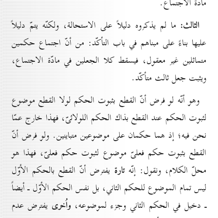
مادّة الاجتماع.
الثالث:
ما لم يذكروه دليلاً على الاستحالة، ولكنّه يتمّ دليلاً
عليها بناءً على مبناهم في باب التأكّد: من أنّ اجتماع حكمين
متماثلين غير معقول، فيسقط كلا الجعلين في مادّة الاجتماع،
ويثبت جعل ثالث متأكّد.
وهو أنّه لو فرض أنّ القطع بثبوت الحكم لولا القطع موضوع
لثبوت الحكم عند القطع بذاك الحكم اللولائىّ، فهذا خارج عمّا
نحن فيه؛ إذ هما حكمان على موضوعين متباينين. ولو فرض أنّ
القطع بثبوت حكم فعلىّ موضوع لثبوت حكم فعلىّ، فهذا هو
تارة
محلّ الكلام، ونقول: إنّه
يفترض أنّ القطع بالحكم الأوّل
ليس تمام الموضوع للحكم الثاني، بل نفس الحكم الأوّل ـ أيضاً
واُخرى
ـ دخيل في الحكم الثاني وجزء لموضوعه،
يفترض عدم