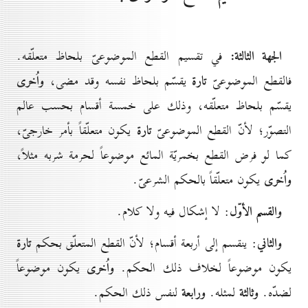
الجهة الثالثة:
في تقسيم القطع الموضوعىّ بلحاظ متعلّقه.
تارة
واُخرى
فالقطع الموضوعىّ
يقسّم بلحاظ نفسه وقد مضى،
يقسّم بلحاظ متعلّقه، وذلك على خمسة أقسام بحسب عالم
تارة
التصوّر؛ لأنّ القطع الموضوعىّ
يكون متعلّقاً بأمر خارجىّ،
كما لو فرض القطع بخمريّة المائع موضوعاً لحرمة شربه مثلاً،
واُخرى
يكون متعلّقاً بالحكم الشرعىّ.
والقسم الأوّل
: لا إشكال فيه ولا كلام.
والثاني
تارة
: ينقسم إلى أربعة أقسام؛ لأنّ القطع المتعلّق بحكم
واُخرى
يكون موضوعاً لخلاف ذلك الحكم.
يكون موضوعاً
وثالثة
ورابعة
لضدّه.
لمثله.
لنفس ذلك الحكم.