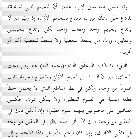
وقد مضى فيما سبق الإيراد عليه: بأنّ التحريم الثاني له قابليّة
للردع حتّى بشأن من لم يرتدع بالتحريم الأوّل؛ إذ ربّ من لا
يرتدع بتحريم واحد وعقاب واحد لكن يرتدع بتحريمين
وعقابين، وربّ من يستعدّ لمعصية ولا يستعدّ لمعصية أكثر أو
أقوى.
الثاني:
ما ذكره المحقّق النائينىّ(رحمه الله) هنا وفي بحث
التجرّي: من أنّ النسبة بين الحرام الأوّلىّ ومقطوع الحرمة كانت
عموماً من وجه، ولكن في نظر القاطع الذي لا يحتمل خطأ
قطعه النسبة هي العموم المطلق، ولا يمكن ثبوت حكمين
متماثلين على موضوعين بينهما عموم مطلق، وإن أمكن ذلك في
العامّين من وجه؛ ذلك لأنّ أثر التعدّد يظهر في العامّين من وجه
في مادّتي الافتراق، وإن كان يرجع الأمر في مادّة الاجتماع إلى