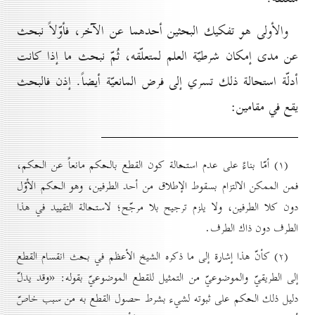
والأولى هو تفكيك البحثين أحدهما عن الآخر، فأوّلاً نبحث
عن مدى إمكان شرطيّة العلم لمتعلّقه، ثُمّ نبحث ما إذا كانت
أدلّة استحالة ذلك تسري إلى فرض المانعيّة أيضاً. إذن فالبحث
يقع في مقامين:
(۱) أمّا بناءً على عدم استحالة كون القطع بالحكم مانعاً عن الحكم،
فمن الممكن الالتزام بسقوط الإطلاق من أحد الطرفين، وهو الحكم الأوّل
دون كلا الطرفين، ولا يلزم ترجيح بلا مرجّح؛ لاستحالة التقييد في هذا
الطرف دون ذاك الطرف.
(۲) كأنّ هذا إشارة إلى ما ذكره الشيخ الأعظم في بحث انقسام القطع
إلى الطريقيّ والموضوعيّ من التمثيل للقطع الموضوعيّ بقوله: «وقد يدلّ
دليل ذلك الحكم على ثبوته لشيء بشرط حصول القطع به من سبب خاصّ