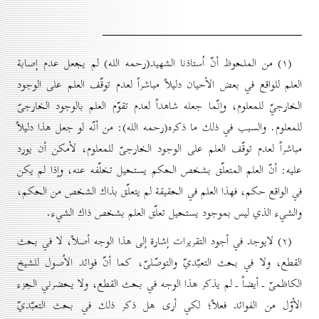
(۱) من الملحوظ أنّ اُستاذنا الشهيد(رحمه الله) لم يجعل عدم إصابة
العلم للواقع في بعض الأحيان دليلاً مباشراً لعدم توقّف العلم على الوجود
الخارجيّ للمعلوم، وإنّما جعله شاهداً لعدم تقوّم العلم بالوجود الخارجىّ
للمعلوم. والسبب في ذلك ما ذكره(رحمه الله): من أنّه لو جعل هذا دليلاً
مباشراً لعدم توقّف العلم على الوجود الخارجىّ للمعلوم، لأمكن أن يورد
عليه: أنّ العلم المتعلّق بشخص الحكم يستحيل تخلّفه عنه، وإذا لم يكن
في الواقع حكم، فهذا العلم في الحقيقة لم يتعلّق بذاك الشخص من الحكم،
والشيء الذي ليس بموجود يستحيل تعلّق العلم بشخص ذاك الشيء.
(۲) لايوجد في أجود التقريرات إشارة إلى هذا الوجه أصلاً، لا في بحث
القطع، ولا في بحث التعبّديّ والتوصّلىّ، كما أنّ فوائد الاُصول للشيخ
الكاظمىّ ـ أيضاً ـ لم يذكر هذا الوجه في بحث القطع، ولا يحضرني الجزء
الأوّل من الفوائد فعلاً؛ لكي أرى هل ذكر ذلك في بحث التعبّديّ