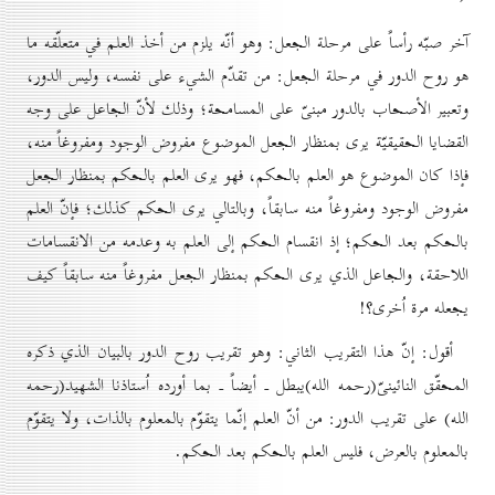
آخر صبّه رأساً على مرحلة الجعل: وهو أنّه يلزم من أخذ العلم في متعلّقه ما
هو روح الدور في مرحلة الجعل: من تقدّم الشيء على نفسه، وليس الدور،
وتعبير الأصحاب بالدور مبنىّ على المسامحة؛ وذلك لأنّ الجاعل على وجه
القضايا الحقيقيّة يرى بمنظار الجعل الموضوع مفروض الوجود ومفروغاً منه،
فإذا كان الموضوع هو العلم بالحكم، فهو يرى العلم بالحكم بمنظار الجعل
مفروض الوجود ومفروغاً منه سابقاً، وبالتالي يرى الحكم كذلك؛ فإنّ العلم
بالحكم بعد الحكم؛ إذ انقسام الحكم إلى العلم به وعدمه من الانقسامات
اللاحقة، والجاعل الذي يرى الحكم بمنظار الجعل مفروغاً منه سابقاً كيف
يجعله مرة اُخرى؟!
أقول: إنّ هذا التقريب الثاني: وهو تقريب روح الدور بالبيان الذي ذكره
المحقّق النائينىّ(رحمه الله)يبطل ـ أيضاً ـ بما أورده اُستاذنا الشهيد(رحمه
الله) على تقريب الدور: من أنّ العلم إنّما يتقوّم بالمعلوم بالذات، ولا يتقوّم
بالمعلوم بالعرض، فليس العلم بالحكم بعد الحكم.