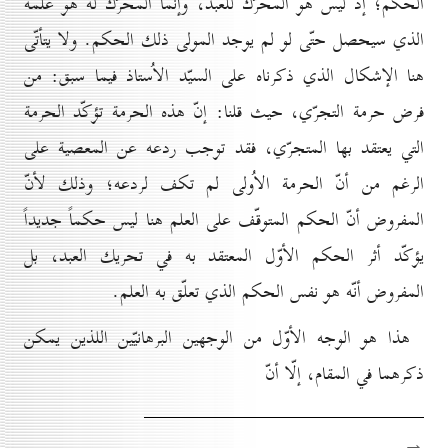
الحكم؛ إذ ليس هو المحرّك للعبد، وإنّما المحرّك له هو علمه
الذي سيحصل حتّى لو لم يوجد المولى ذلك الحكم. ولا يتأتّى
هنا الإشكال الذي ذكرناه على السيّد الاُستاذ فيما سبق: من
فرض حرمة التجرّي، حيث قلنا: إنّ هذه الحرمة تؤكّد الحرمة
التي يعتقد بها المتجرّي، فقد توجب ردعه عن المعصية على
الرغم من أنّ الحرمة الاُولى لم تكف لردعه؛ وذلك لأنّ
المفروض أنّ الحكم المتوقّف على العلم هنا ليس حكماً جديداً
يؤكّد أثر الحكم الأوّل المعتقد به في تحريك العبد، بل
المفروض أنّه هو نفس الحكم الذي تعلّق به العلم.
هذا هو الوجه الأوّل من الوجهين البرهانيّين اللذين يمكن
ذكرهما في المقام، إلّا أنّ
→