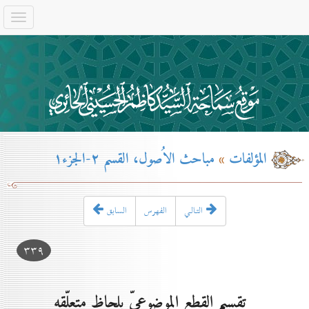
المؤلفات
»
مباحث الاُصول، القسم ۲-الجزء۱
التـالـي
الفهرس
السابق
۳۳۹
تقسيم القطع الموضوعىّ بلحاظ متعلّقه