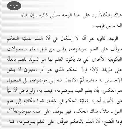
۳٤۷
هناك إشكالاً يرد على هذا الوجه سيأتي ذكره ـ إن شاء
الله ـ عن قريب.
الوجه الثاني:
هو أنّه لا إشكال في أنّ العلم بفعليّة الحكم
متوقّف على العلم بموضوعه، وليس من قبيل العلم بالمعلولات
التكوينيّة الاُخرى التي قد يكون العلم بها هو المولّد للعلم بالعلّة
على طريقة الإنّ؛ فإنّ الحكم الذي هو أمر اعتبارىّ لا يعقل
الإحساس به مباشرة ثُمّ الانتقال منه إلى موضوعه، بل المعقول
هو العكس: بأن يعلم العبد بموضوعه، فيعلم به، ولو فرض أنّ نبيّاً
من الأنبياء أخبره بفعليّة الحكم في شأنه، نقلنا الكلام إلى علم
(۱)
النبىّ ـ مثلاً ـ بذاك الحكم، فهو يتوقّف على علمه بموضوعه
،
فإذا اتّضح: أنّ العلم بالحكم متوقّف على العلم بموضوعه، قلنا: