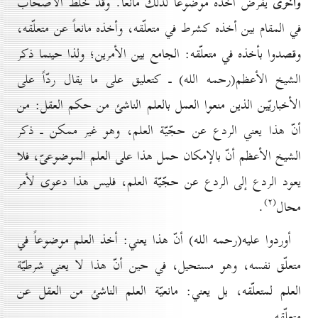
واُخرى
يفرض أخذه موضوعاً لذلك مانعاً. وقد خلط الأصحاب
في المقام بين أخذه كشرط في متعلّقه، وأخذه مانعاً عن متعلّقه،
وقصدوا بأخذه في متعلّقه: الجامع بين الأمرين؛ ولذا حينما ذكر
الشيخ الأعظم(رحمه الله) ـ كتعليق على ما يقال ردّاً على
الأخباريّين الذين منعوا العمل بالعلم الناشئ من حكم العقل: من
أنّ هذا يعني الردع عن حجّيّة العلم، وهو غير ممكن ـ ذكر
الشيخ الأعظم أنّ بالإمكان حمل هذا على العلم الموضوعىّ، فلا
يعود الردع إلى الردع عن حجّيّة العلم، فليس هذا دعوى لأمر
(۲)
محال
.
أوردوا عليه(رحمه الله) أنّ هذا يعني: أخذ العلم موضوعاً في
متعلّق نفسه، وهو مستحيل، في حين أنّ هذا لا يعني شرطيّة
العلم لمتعلّقه، بل يعني: مانعيّة العلم الناشئ من العقل عن
متعلّقه.