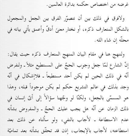
غرضه من اختصاص حكمه بدائرة العالمين.
ولافرق في ذلك بين أن نتصوّر الفرق بين الجعل والمجعول
بالشكل المتعارف ذكره، أو نختار معنىً أدقّ وأعمق يأتي بيانه في
محلّه إن شاء الله.
ولننهج هنا في مقام البيان المنهج المتعارف ذكره حيث يقال:
إنّ الشارع لمّا جعل وجوب الحجّ على المستطيع مثلاً ـ ولنفرض
أنّه في ذلك الحين لم يكن أحد مستطيعاً ـ فلاإشكال في أنّه
وجد بذلك في عالم التشريع حكم لم يكن موجوداً قبله، وهذا
هو المسمّى بالجعل، ولكنّا لو وجّهنا سؤالاً إلى أىّ إنسان في
ذلك الزمان عن أنّه هل يجب عليك الحجّ ـ والمفروض بشأنه
عدم الاستطاعة ـ لأجاب بالنفي، ولو سألناه عن ذلك بعد
استطاعته، لأجاب بالإيجاب، إذن قد تحقّق بشأنه بعد تماميّة