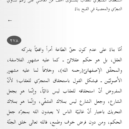
استحقاق المتجرّي للعقاب بمستوىً أخفّ من العاصي على رغم تساوي
التجرّي والمعصية في القبح بناءً
←
۲۷۸
أمّا بناءً على عدم كون حقّ الطاعة أمراً واقعيّاً يدركه
العقل، بل هو حكم عقلائىّ ـ كما عليه مشهور الفلاسفة،
والمحقّق الإصفهانىّ(رحمه الله)، وخلافاً لما عليه مشهور
الاُصوليّين ـ فيشكل القول باستحقاق المتجرّي للعقاب؛ لأنّ
المفروض أنّ استحقاقه للعقاب ليس ذاتيّاً، وإنّما هو بجعل
الشارع، وجعل الشارع ليس بملاك التشفّي، وإنّما هو بملاك
التحريك باعتبار أنّ غالبيّة الناس لا يعبدون الله بمجرّد جعل
الحكم، ومن دون فرض خوف وطمع، فالله تعالى خلق الجنّة