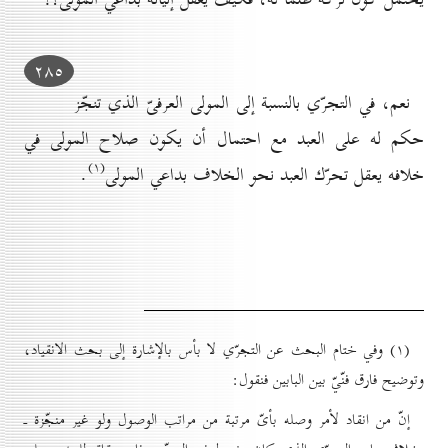
۲۸٥
نعم، في التجرّي بالنسبة إلى المولى العرفىّ الذي تنجّز
حكم له على العبد مع احتمال أن يكون صلاح المولى في
(۱)
خلافه يعقل تحرّك العبد نحو الخلاف بداعي المولى
.
(۱) وفي ختام البحث عن التجرّي لا بأس بالإشارة إلى بحث الانقياد،
وتوضيح فارق فنّيّ بين البابين فنقول:
إنّ من انقاد لأمر وصله بأىّ مرتبة من مراتب الوصول ولو غير منجّزة ـ