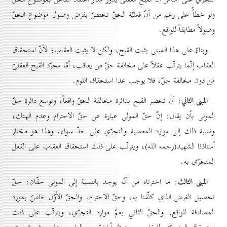
ولو خطأً على رغم من أنّ فعليّة الحقّ تختصّ بفرض وصول موضوع الحقّ
وصولاً مطابقاً للواقع.
وبناءً على هذا المبنى يثبت القبح، ولكن لا يثبت العقاب؛ لأنّ استحقاق
العقاب إنّما يترتّب عقلاً على مخالفة حقّ من يعاقب، أمّا مجرّد القبح العقلىّ
من دون مخالفة حقّ، فلا يوجب عدا استحقاق اللوم.
المبنى الثاني
: أن نحصر القبح بدائرة مخالفة الحقّ واقعاً، ونوسع دائرة حقّ
المولى بأن يقال: إنّ حقّ المولى عبارة عن حقّ الاحترام وعدم الهتك،
ونسبة ذلك إلى موارد المعصية والتجرّي على حدّ سواء. وهذا هو مختار
اُستاذنا الشهيد(رحمه الله)، ويترتّب على ذلك استحقاق العقاب على الفعل
المتجرّى به.
المبنى الثالث
: ما اخترناه من أنّه يوجد بالنسبة إلى المولى حقّان: حقّ
تحصيل الغرض الذي كلّفنا به، وحقّ الاحترام. والحقّ الأوّل خاصّ بمورد
المصادفة للواقع، والحقّ الثاني يعمّ موارد التجرّي، ويترتّب على ذلك