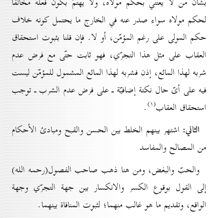
بشأن من لا يعتني بحكم مولاه، ولا يهتمّ بكون فعله مخالفاً
لحكم مولاه سواء صدر عنه في الخارج ما يحتمل كونه خلاف
حكم المولى على رغم المؤمّن، أو لا. فإن قلنا بثبوت استحقاق
العقاب على مثل هذا التجرّي، فهو ثابت حتّى مع فرض عدم
شربه لهذا المائع، إذن فشربه لهذا المائع المشمول للمؤمّن ليست
فيه على أىّ حال نكتة إضافيّة ـ على فرض عدم الشرب ـ توجب
(۱)
استحقاق العقاب
.
الثاني:
اشتهر بينهم الخلط بين الحسن والقبح ومبادئ الأحكام
من المصالح والمفاسد
والحبّ والبغض، ومن هنا ذهب صاحب الفصول(رحمه الله)
إلى القول بوقوع الكسر والانكسار بين جهة التجرّي وجهة
الواقع، وتقديم ما هو غالب منهما؛ لثبوت المنافاة بينهما.