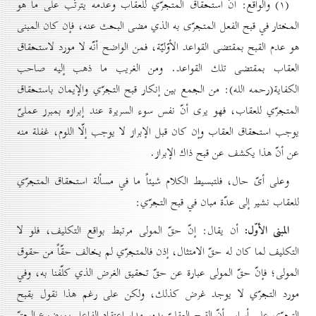
(۱) والواقع: أنّ استحقاق المتجرّي للعقاب وعدمه يترتّب على ما هو
المختار في قبح الفعل المتجرّى به الذي مضى البحث عنه، فإن كان المبنى
هو عدم القبح بمقتضى القواعد الأوّليّة، فمن الواضح أنّه لا مورد لاستحقاق
العقاب بمقتضى تلك القواعد. ومن الغريب ما ذهب إليه صاحب
الكفاية(رحمه الله): من الجمع بين إنكار قبح التجرّي والإيمان باستحقاق
المتجرّي للعقاب، فهو يرى أنّ نفس سوء السريرة عند إبرازه بمبرز عملىّ
يوجب استحقاق العقاب وإن كان قبل الإبراز لا يوجب إلّا اللوم، غفلة منه
عن أنّ هذا يكشف عن قبح ذاك الإبراز.
وعلى أىّ حال، فلتبسيط الكلام شيئاً ما في مسألة استحقاق المتجرّي
للعقاب نشير إلى عدّة مبان في قبح التجرّي:
المبنى الأوّل:
أن يقال: إنّ حقّ المولى مرتبط بواقع التكليف، فلو لا
التكليف لما كان له حقّ الامتثال، إذن فالمتجرّي لم يخالف حقّاً من حقوق
المولى؛ فإنّ حقّ المولى عبارة عن حقّ تحقيق الغرض الذي كلّفنا به، وفي
مورد التجرّي لا يوجد غرض كذلك، ولكن على رغم هذا نقول بقبح
التجرّي على أساس أنّ القبح العقلىّ يدور مدار اعتقاد الفاعل بموضوع الحقّ