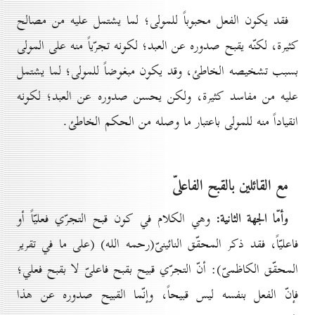
فقد يكون الفعل محبوباً للمولى؛ لما يشتمل عليه من مصالح
كثيرة، لكنّه يقبح صدوره عن العبد؛ لكونه تجرّياً منه على المولى
بسبب تشخيصه الخاطئ، وقد يكون مبغوضاً للمولى؛ لما يشتمل
عليه من مفاسد كثيرة، ولكن يحسن صدوره عن العبد؛ لكونه
انقياداً منه للمولى باعتبار ما وصله من الحكم الخاطئ.
مع القائلين بالقبح الفاعلىّ
وأمّا الجهة الثانية:
وهي الكلام في كون قبح التجرّي فعليّاً أو
فاعليّاً، فقد ذكر المحقّق النائينىّ(رحمه الله) (على ما في تقرير
المحقّق الكاظمىّ): أنّ التجرّي قبيح بقبح فاعلىّ لا بقبح فعلي؛
فإنّ الفعل بنفسه ليس قبيحاً، وإنّما القبيح صدوره عن هذا