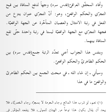
وأفاد المحقّق العراقىّ(قدس سره) وجهاً لدفع المنافاة بين قبح
التجرّي والحكم الواقعىّ، وهو: أنّ التجرّي عنوان ينتزع من
الفعل في رتبة الامتثال والعصيان المتأخّرة عن الجهة الواقعيّة.
فجهة التجرّي مع الجهة الواقعيّة ليستا في رتبة واحدة حتّى تقع
المنافاة بينهما.
وبنفس هذا الجواب أعني تعدّد الرتبة جمع(قدس سره) بين
الحكم الظاهريّ والحكم الواقعىّ.
وسيأتي ـ إن شاء الله ـ في مبحث الجمع بين الحكم الظاهرىّ
والواقعىّ ما في هذا
(۱) نعم، لو شرب هذا المائع برجاء الحرمة لا بمجرّد رجاء الخمريّة، فلا
يبعد أن يقال بكون هذا نوعاً من الهتك للمولى، فلا ينفعه المؤمّن في