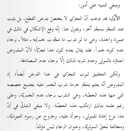
وينبغي التنبيه على اُمور:
الأوّل:
قد عرفت أنّ التجرّي لا يختصّ بفرض القطع، بل يثبت
عند التنجّز بمنجّز آخر، ونقول هنا: إنّه وقع الإشكال في ذلك في
صورة واحدة، وهي ما لو شرب ما تنجّزت خمريّته ـ مثلاً ـ برجاء
عدم كونه خمراً. فقد يقال بعدم كون هذا تجرّيّاً؛ لأنّ المفروض
اعتناؤه بالمولى وعدم شربه لذلك إلّا برجاء عدم المصادفة.
ولكن التحقيق ثبوت التجرّي في هذا الفرض أيضاً؛ إذ
المفروض أنّه يعلم بتنجّز حرمة شرب الخمر عليه بجميع حصصه
التي منها هذه الحصّة، وهي الشرب برجاء عدم الخمريّة، وعلى
رغم علمه بذلك ارتكب هذه الحصّة. ولا ينبغي الشكّ في أنّ
هذا نوع إهانة للمولى، وجرأة عليه، وخروج عن رسوم العبوديّة،
ومخالفة لحقّ المولويّة، وعنوان الرجاء ليس مؤمّناً.