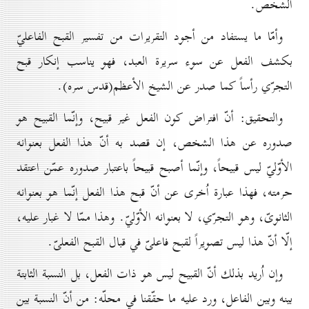
الشخص.
وأمّا ما يستفاد من أجود التقريرات من تفسير القبح الفاعليّ
بكشف الفعل عن سوء سريرة العبد، فهو يناسب إنكار قبح
التجرّي رأساً كما صدر عن الشيخ الأعظم(قدس سره).
والتحقيق: أنّ افتراض كون الفعل غير قبيح، وإنّما القبيح هو
صدوره عن هذا الشخص، إن قصد به أنّ هذا الفعل بعنوانه
الأوّليّ ليس قبيحاً، وإنّما أصبح قبيحاً باعتبار صدوره عمّن اعتقد
حرمته، فهذا عبارة اُخرى عن أنّ قبح هذا الفعل إنّما هو بعنوانه
الثانوىّ، وهو التجرّي، لا بعنوانه الأوّليّ. وهذا ممّا لا غبار عليه،
إلّا أنّ هذا ليس تصويراً لقبح فاعلىّ في قبال القبح الفعلىّ.
وإن اُريد بذلك أنّ القبيح ليس هو ذات الفعل، بل النسبة الثابتة
بينه وبين الفاعل، ورد عليه ما حقّقنا في محلّه: من أنّ النسبة بين