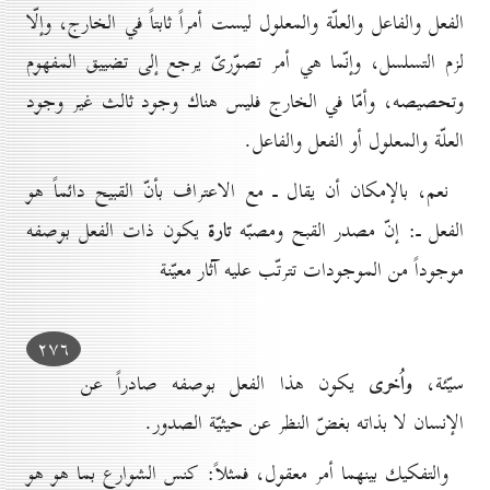
الفعل والفاعل والعلّة والمعلول ليست أمراً ثابتاً في الخارج، وإلّا
لزم التسلسل، وإنّما هي أمر تصوّرىّ يرجع إلى تضييق المفهوم
وتحصيصه، وأمّا في الخارج فليس هناك وجود ثالث غير وجود
العلّة والمعلول أو الفعل والفاعل.
نعم، بالإمكان أن يقال ـ مع الاعتراف بأنّ القبيح دائماً هو
تارة
الفعل ـ: إنّ مصدر القبح ومصبّه
يكون ذات الفعل بوصفه
موجوداً من الموجودات تترتّب عليه آثار معيّنة
۲۷٦
واُخرى
سيّئة،
يكون هذا الفعل بوصفه صادراً عن
الإنسان لا بذاته بغضّ النظر عن حيثيّة الصدور.
والتفكيك بينهما أمر معقول، فمثلاً: كنس الشوارع بما هو هو