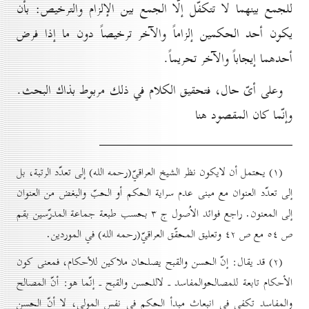
للجمع بينهما لا تتكفّل إلّا الجمع بين الإلزام والترخيص: بأن
يكون أحد الحكمين إلزاماً والآخر ترخيصاً دون ما إذا فرض
أحدهما إيجاباً والآخر تحريماً.
وعلى أىّ حال، فتحقيق الكلام في ذلك مربوط بذاك البحث.
وإنّما كان المقصود هنا
(۱) يحتمل أن لايكون نظر الشيخ العراقيّ(رحمه الله) إلى تعدّد الرتبة، بل
إلى تعدّد العنوان مع مبنى عدم سراية الحكم أو الحبّ والبغض من العنوان
إلى المعنون. راجع فوائد الاُصول ج ۳ بحسب طبعة جماعة المدرّسين بقم
ص ٥٤ مع ص ٤۲ وتعليق المحقّق العراقيّ(رحمه الله) في الموردين.
(۲) قد يقال: إنّ الحسن والقبح يصلحان ملاكين للأحكام، فمعنى كون
الأحكام تابعة للمصالحوالمفاسد ـ لاللحسن والقبح ـ إنّما هو: أنّ المصالح
والمفاسد تكفي في انبعاث مبدأ الحكم في نفس المولى، لا أنّ الحسن