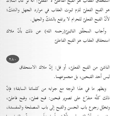
استحقاق العقاب هو القبح الفاعلىّ لا الفعلىّ: أنّه لو كان الملاك
هو القبح الفعلىّ للزم ثبوت العقاب في موارد الجهل والشكّ؛
لأنّ القبح الفعلىّ للحرام لا يرتفع بالشكّ والجهل.
وأجاب المحقّق النائينىّ(رحمه الله) عن ذلك بأنّ ملاك
استحقاق العقاب هو القبح الفاعلىّ
۲۸٠
الناشئ من القبح الفعلىّ، أو قل: إنّ ملاك الاستحقاق
ليس أحد القبحين، بل مجموعهما.
ويظهر ما في هذا الوجه مع جوابه من كلماتنا السابقة؛ فإنّ
ذلك كلّه متفرّع على تصوير قبحين: قبح فعلىّ، وقبح فاعلىّ،
وتخيّل رجوع باب الحسن والقبح إلى باب المصلحة والمفسدة،