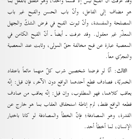
وقد عرفت أنّ القبح ليس إلّا قسماً واحداً، وهو متعلّق بالفعل بما
هو مضاف إلى الفاعل، وأنّ باب الحسن والقبح غير باب
المصلحة والمفسدة، وأنّ ثبوت القبح في فرض الشكّ والجهل
المعذّر غير معقول. وقد عرفت ـ أيضاً ـ أنّ القبح الكامن في
المعصية عبارة عن قبح مخالفة حقّ المولى، وثابت عند المعصية
والتجرّي معاً.
الثالث
: أنّا لو فرضنا شخصين شرب كلّ منهما مائعاً باعتقاد
الخمريّة، فصادف قطع أحدهما الواقع دون الآخر، فإن قيل: إنّه
يعاقب كلاهما، فهو المطلوب، وإن قيل: إنّه يعاقب من صادف
قطعه الواقع فقط، لزم إناطة استحقاق العقاب بما هو خارج عن
القدرة، وهو المصادفة؛ فإنّ الخطأ والمصادفة لو كانا باختيار
الإنسان، لما أخطأ أحد.