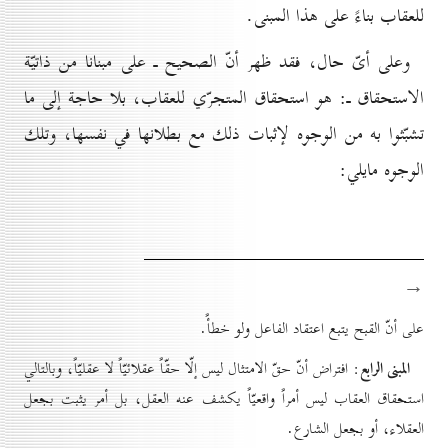
للعقاب بناءً على هذا المبنى.
وعلى أىّ حال، فقد ظهر أنّ الصحيح ـ على مبنانا من ذاتيّة
الاستحقاق ـ: هو استحقاق المتجرّي للعقاب، بلا حاجة إلى ما
تشبّثوا به من الوجوه لإثبات ذلك مع بطلانها في نفسها، وتلك
الوجوه مايلي:
→
على أنّ القبح يتبع اعتقاد الفاعل ولو خطأً.
المبنى الرابع
: افتراض أنّ حقّ الامتثال ليس إلّا حقّاً عقلائيّاً لا عقليّاً، وبالتالي
استحقاق العقاب ليس أمراً واقعيّاً يكشف عنه العقل، بل أمر يثبت بجعل
العقلاء، أو بجعل الشارع.