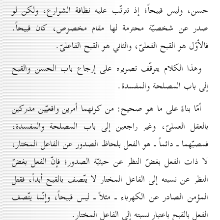
حسن، وليس قبيحاً؛ إذ تترتّب عليه نظافة الشوارع، ولكن لو
صدر عن شخصيّة محترمة لها مقام مخصوص، كان قبيحاً.
فالأوّل هو القبح الفعلىّ، والثاني هو القبح الفاعلىّ.
وهذا الكلام يتوقّف تصويره على إرجاع باب الحسن والقبح
إلى باب المصلحة والمفسدة.
أمّا بناءً على ما هو صحيح: من كونهما أمرين واقعيّين مدركين
بالعقل العملىّ، وغير راجعين إلى باب المصلحة والمفسدة،
فمصبّهما ـ دائماً ـ هو الفعل بلحاظ الصدور عن الفاعل المختار،
لا ذات الفعل بغضّ النظر عن حيثيّة الصدور؛ فإنّ الفعل بغضّ
النظر عن نسبته إلى الفاعل المختار لا يتّصف بالقبح أبداً، فقتل
المؤمن الصادر عن الكهرباء ـ مثلاً ـ ليس قبيحاً، وإنّما يتّصف
الفعل بالقبح باعتبار نسبته إلى الفاعل المختار.