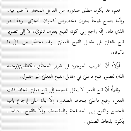
نعم، قد يكون مطلق صدوره عن الفاعل المختار لا ضير فيه،
وإنّما يصبح قبيحاً بعنوان مخصوص كعنوان التجرّي. وهذا هو
الذي قلنا: إنّه راجع إلى كون القبح بعنوان ثانوىّ، لا إلى تصوير
قبح فاعلىّ في مقابل القبح الفعلىّ. وقد تحصّل من كلّ ما
ذكرناه:
أوّلاً:
أنّ التقريب الموجود في تقرير المحقّق الكاظمىّ(رحمه
الله) لتصوير قبح فاعلىّ في مقابل القبح الفعلىّ غير مقبول.
وثانياً:
أنّ قبح الفعل لا يعقل تقسيمه إلى قبح فعلىّ بلحاظ ذات
الفعل، وقبح فاعلىّ بلحاظ الصدور، إلّا بناءً على إرجاع باب
الحسن والقبح إلى المصلحة والمفسدة، وإلّا فالقبح ـ دائماً ـ
يكون بلحاظ الصدور.