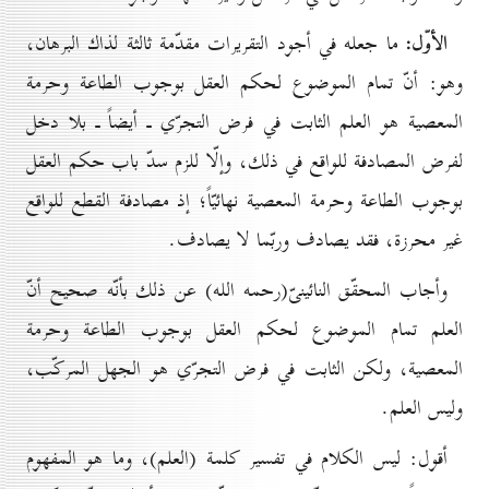
الأوّل:
ما جعله في أجود التقريرات مقدّمة ثالثة لذاك البرهان،
وهو: أنّ تمام الموضوع لحكم العقل بوجوب الطاعة وحرمة
المعصية هو العلم الثابت في فرض التجرّي ـ أيضاً ـ بلا دخل
لفرض المصادفة للواقع في ذلك، وإلّا للزم سدّ باب حكم العقل
بوجوب الطاعة وحرمة المعصية نهائيّاً؛ إذ مصادفة القطع للواقع
غير محرزة، فقد يصادف وربّما لا يصادف.
وأجاب المحقّق النائينىّ(رحمه الله) عن ذلك بأنّه صحيح أنّ
العلم تمام الموضوع لحكم العقل بوجوب الطاعة وحرمة
المعصية، ولكن الثابت في فرض التجرّي هو الجهل المركّب،
وليس العلم.
أقول: ليس الكلام في تفسير كلمة (العلم)، وما هو المفهوم