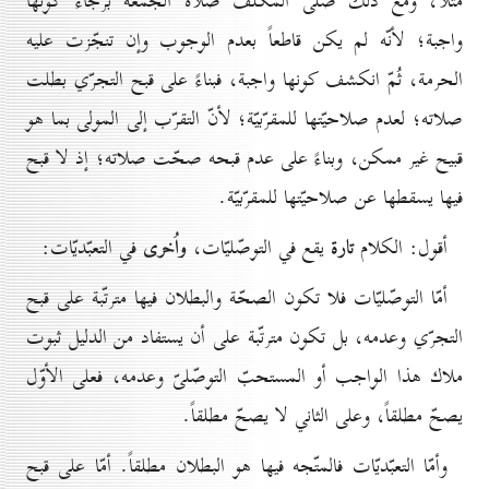
مثلاً، ومع ذلك صلّى المكلّف صلاة الجمعة برجاء كونها
واجبة؛ لأنّه لم يكن قاطعاً بعدم الوجوب وإن تنجّزت عليه
الحرمة، ثُمّ انكشف كونها واجبة، فبناءً على قبح التجرّي بطلت
صلاته؛ لعدم صلاحيّتها للمقرّبيّة؛ لأنّ التقرّب إلى المولى بما هو
قبيح غير ممكن، وبناءً على عدم قبحه صحّت صلاته؛ إذ لا قبح
فيها يسقطها عن صلاحيّتها للمقرّبيّة.
تارة
واُخرى
أقول: الكلام
يقع في التوصّليّات،
في التعبّديّات:
أمّا التوصّليّات فلا تكون الصحّة والبطلان فيها مترتّبة على قبح
التجرّي وعدمه، بل تكون مترتّبة على أن يستفاد من الدليل ثبوت
ملاك هذا الواجب أو المستحبّ التوصّلىّ وعدمه، فعلى الأوّل
يصحّ مطلقاً، وعلى الثاني لا يصحّ مطلقاً.
وأمّا التعبّديّات فالمتّجه فيها هو البطلان مطلقاً. أمّا على قبح