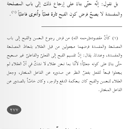
بل نقول: إنّه حتّى بناءً على إرجاع ذلك إلى باب المصلحة
(۱)
تارة
واُخرى
والمفسدة لا يصحّ فرض كون القبح
فعليّاً
فاعليّاً
.
(۱) كأنّ مقصوده(رحمه الله) من فرض رجوع الحسن والقبح إلى باب
المصلحة والمفسدة فرضهما مجعولين من قبل العقلاء بلحاظ المصلحة
والمفسدة، وعندئذ يقال: إنّ تقسيم القبح إلى الفعلىّ والفاعلىّ غير صحيح
حتّى بناءً على كونه جعليّاً؛ لأنّنا بما نحن عقلاء لا نشكّ في أنّ العقلاء لم
يجعلوا قبحاً للفعل بغضّ النظر عن صدوره عن الفاعل المختار، وجعل
العقلاء للحسن والقبح كان بحكمة الدفع والزجر، وكان خاصّاً بالصدور عن
الفاعل المختار.
۲۷۷