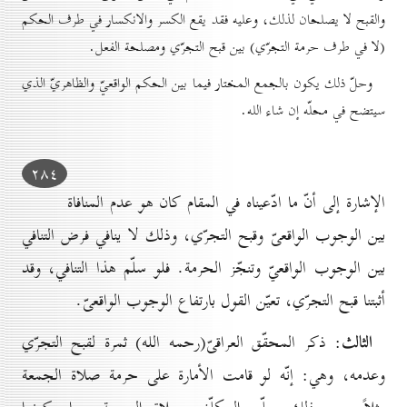
والقبح لا يصلحان لذلك، وعليه فقد يقع الكسر والانكسار في طرف الحكم
(لا في طرف حرمة التجرّي) بين قبح التجرّي ومصلحة الفعل.
وحلّ ذلك يكون بالجمع المختار فيما بين الحكم الواقعيّ والظاهريّ الذي
سيتضح في محلّه إن شاء الله.
۲۸٤
الإشارة إلى أنّ ما ادّعيناه في المقام كان هو عدم المنافاة
بين الوجوب الواقعىّ وقبح التجرّي، وذلك لا ينافي فرض التنافي
بين الوجوب الواقعيّ وتنجّز الحرمة. فلو سلّم هذا التنافي، وقد
أثبتنا قبح التجرّي، تعيّن القول بارتفاع الوجوب الواقعىّ.
الثالث
: ذكر المحقّق العراقىّ(رحمه الله) ثمرة لقبح التجرّي
وعدمه، وهي: إنّه لو قامت الأمارة على حرمة صلاة الجمعة