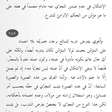
الإشكال في عدم صدور التجرّي عنه مادام معتمداً في فعله على
ما هو مؤمّن من الحكم الإلزامىّ للشرع.
۲۸۲
واُخرى
يفترض شربه للمائع برجاء خمريّته بلا اعتماد
على المؤمّن بحيث لولا المؤمّن لكان يشربه أيضاً، ولكنّه على
أىّ حال عالم بكونه مأذوناً في عمله، وكون عمله مقترناً بالمعذّر.
فأيضاً لا ينبغي الإشكال في أنّ عمله ليس تجرّياً منه؛ إذ لم يعمل
إلّا ما علم بالإذن فيه. وإنّما الفرق بين هذه الصورة والصورة
السابقة: أنّ في هذه الصورة يثبت التجرّي في حقّه بحسب أمر
نفسانىّ، وهو استقلال إرادته عن مولاه، وعدم اهتمامه بأحكامه،
لكن هذا النوع من التجرّي لا يختصّ بفرض الشرب، بل يثبت