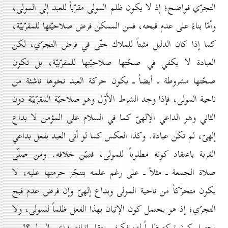
التجرّي فواضح؛ إذ لا يكون ظلم المولى مقرّباً للعبد إلى المولى،
وأمّا بناءً على عدم قبحه، فمن الممكن فرض صلاحيّتها للمقرّبيّة،
كما إذا كان الدليل مثبتاً للملاك حتّى في فرض التجرّي، لكن
العبادة لا يكفي في صحّتها صلاحيّتها للمقرّبيّة، بل تكون
صحّتها مشروطة ـ أيضاً ـ بكون حركة العبد نحوها ناشئة من
ناحية المولى، فإذا وجد الشرط الأوّل وهو صلاحيّة المقرّبيّة دون
الثاني وهو الداعي الإلهىّ كما في السلام على المؤمن لا بداع
إلهىّ، لم تكن عبادة. وكذا العكس كما لو أتى العبد بفعل بداعي
القربة باعتقاد كونه مطلوباً للمولى، فتبيّن خلافه. ومن صلّى
صلاة الجمعة ـ مثلاً ـ على رغم علمه بتنجّز حرمتها عليه، لا
يكون متحرّكاً من ناحية المولى وبداع إلهىّ وإن فرض عدم قبح
التجرّي؛ إذ هو يحتمل كون الإتيان بهذا الفعل ظلماً للمولى، ولا
يحتمل كون تركه ظلماً له، فكيف يعقل إتيانه بداعي المولى؟!