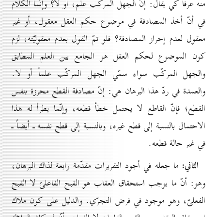
منه عرفاً كي يقال: إنّ الجهل المركّب علم، أو لا؟ وإنّما الكلام
في أنّ أخذ المصادفة في موضوع حكم العقل معقول، أو غير
معقول لعدم إحراز المصادفة؟ فلو تمّ القول بعدم معقوليّته، لزم
كون الموضوع لحكم العقل هو الجامع بين العلم المطابق
والجهل المركّب سواء سمّي الجهل المركّب علماً أو لا.
والعمدة في ردّ هذا البرهان هي: إنّ مصادفة القطع محرزة بنفس
القطع؛ فإنّ القاطع لا يحتمل خطأ قطعه، وإنّما يطرأ له هذا
الاحتمال بالنسبة إلى قطع غيره، وبالنسبة إلى قطع نفسه ـ أيضاً ـ
في غير حالة قطعه.
الثاني:
ما جعله في أجود التقريرات مقدّمة رابعة لذاك البرهان،
وهو: أنّ ما يوجب استحقاق العقاب هو القبح الفاعلىّ لا القبح
الفعلىّ، وهو موجود في فرض التجرّي. والدليل على كون ملاك