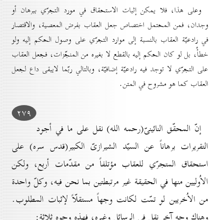
وعلى هذا، فلا يمكن إثبات الاستحقاق في مورد التجرّي ببرهان أو
وجدان، فمن المحتمل اختصاص جعل العقاب بفرض المعصية، والاقتصار
في رادعيّة العقاب بالنسبة إلى موارد التجرّي على وصول الحكم إليه ولو
خطأً، بل لو كان الحكم إليه بالقطع لا بغيره من المنجّزات، فجعل العقاب
على التجرّي لا توجد فيه رادعيّة إضافيّة، وبالتالي ربّما لايبقى داع لجعل
العقاب كما هو مشروح في المتن.
۲۷۹
إنّ المحقّق النائينىّ(رحمه الله) نقل على ما في أجود
التقريرات برهاناً عن السيّد الشيرازىّ الكبير(قدس سره) على
استحقاق المتجرّي للعقاب مؤتلفاً من مقدّمات أربع، ولكن
الاُوليين منها في الحقيقة غير مرتبطتين بما نحن فيه، وكلّ واحدة
من الاُخريين لو تمّت لكانت وجهاً مستقلّاً لإثبات المطلوب.
وهناك وجه آخر نقل في الرسائل وغيره، فهذه وجوه ثلاثة: