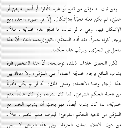
ومن ثبت له مؤمّن من قطع أو غيره كأمارة أو أصل شرعىّ أو
عقلىّ، لم يكن فعله تجرّياً بلاإشكال، إلّا في صورة واحدة وقع
الإشكال فيها، وهي ما لو شرب ما تنجّز عدم خمريّته ـ مثلاً ـ
برجاء كونه خمراً. فقد أفاد المحقّق النائينىّ(رحمه الله): أنّ هذا
داخل في التجرّي، ويترتّب عليه حكمه.
تارة
لكن التحقيق خلاف ذلك، توضيحه: أنّ هذا الشخص
يشرب المائع برجاء خمريّته اعتماداً على المؤمّن، ولا منافاة بين
هذا الرجاء وهذا الاعتماد، ومعنى ذلك: أنّه لو لم يكن مأموناً
من ناحية الحكم الشرعىّ، لما كان يشربه، ولو كان عالماً بعدم
خمريّته، لما كان يشربه أيضاً، فهو يحبّ أن يشرب الخمر مع
المؤمّن من ناحية الحكم الشرعىّ؛ ليعرف طعم الخمر ـ مثلاً ـ
من دون الابتلاء بتبعات الحرمة. وفي هذا الفرض لا ينبغي