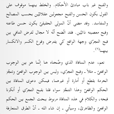
والقبح غير باب مبادئ الأحكام. والخلط بينهما موقوف على
القول بكون الحسن والقبح مجعولين عقلائيّين بحسب المصالح
والمفاسد. وقد مضى أنّ المولى الحقيقىّ يكون حسن طاعته
وقبح معصيته ذاتيّين. فقد اتّضح أنّه لا مجال لفرض التنافي بين
قبح التجرّي وجهة الواقع كي يفترض وقوع الكسر والانكسار
(۲)
بينهما
.
نعم، عدم المنافاة الذي وضّحناه هنا إنّما هو بين الوجوب
الواقعىّ ـ مثلاً ـ وقبح التجرّي، وليس بين الوجوب الواقعىّ وتنجّز
الحرمة بقطع أو أمارة أو غيرهما، فيمكن دعوى المنافاة بين
الحكم الواقعىّ وهذا التنجّز سواء قلنا بقبح التجرّي أو أنكرنا
قبحه، والكلام في هذه المنافاة مربوط ببحث الجمع بين الحكم
الواقعىّ والظاهرىّ، وسيأتي ـ إن شاء الله ـ أنّ الطرق المتعارفة