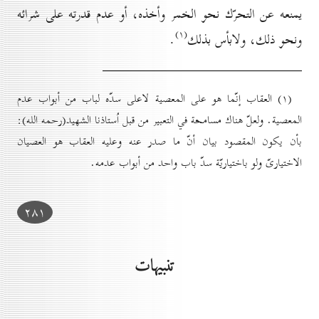
يمنعه عن التحرّك نحو الخمر وأخذه، أو عدم قدرته على شرائه
(۱)
ونحو ذلك، ولابأس بذلك
.
(۱) العقاب إنّما هو على المعصية لاعلى سدّه لباب من أبواب عدم
المعصية. ولعلّ هناك مسامحة في التعبير من قبل اُستاذنا الشهيد(رحمه الله):
بأن يكون المقصود بيان أنّ ما صدر عنه وعليه العقاب هو العصيان
الاختيارىّ ولو باختياريّة سدّ باب واحد من أبواب عدمه.
۲۸۱
تنبيهات