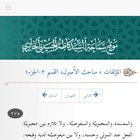
المؤلفات
»
مباحث الاُصول، القسم ۲-الجزء۱
التـالـي
الفهرس
السابق
۲۷٥
والمفسدة والمحبوبيّة والمبغوضيّة. ولا تلازم بين محبوبيّة
الفعل عند المولى وحسنه، ولا بين مبغوضيّته لديه وقبحه.