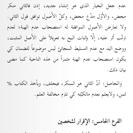
عدم جعل الخيار الذي هو إنشاء جديد، إذن فالثاني منكر
محض، والأوّل مدّع محض، وكلّ الاُصول توافق قول الثاني.
ولا تعارض الاُصول الموافقة له استصحاب عدم الهبة؛ لعدم
ترتّب أثر عليه، إلّا بإثبات البيع به تعويلاً على الأصل المثبت،
ووضع اليد مع عدم التسليط المجانىّ ليس موضوعاً للضمان كي
يكون استصحاب عدم الهبة مثمراً من هذه الناحية كما مضى
بيان ذلك.
والحاصل: أنّ الثاني هو المنكر، فيحلف، ويأخذ الكتاب بلا
ثمن، ولايعلم بعدم مالكيّته كي تلزم مخالفة العلم.
الفرع الخامس: الإقرار لشخصين