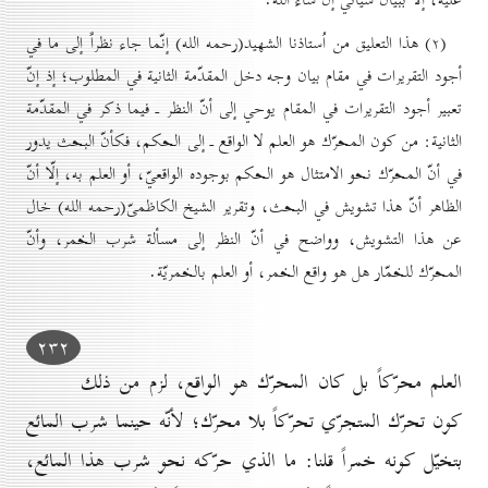
(۲) هذا التعليق من اُستاذنا الشهيد(رحمه الله) إنّما جاء نظراً إلى ما في
أجود التقريرات في مقام بيان وجه دخل المقدّمة الثانية في المطلوب؛ إذ إنّ
تعبير أجود التقريرات في المقام يوحي إلى أنّ النظر ـ فيما ذكر في المقدّمة
الثانية: من كون المحرّك هو العلم لا الواقع ـ إلى الحكم، فكأنّ البحث يدور
في أنّ المحرّك نحو الامتثال هو الحكم بوجوده الواقعيّ، أو العلم به، إلّا أنّ
الظاهر أنّ هذا تشويش في البحث، وتقرير الشيخ الكاظمىّ(رحمه الله) خال
عن هذا التشويش، وواضح في أنّ النظر إلى مسألة شرب الخمر، وأنّ
المحرّك للخمّار هل هو واقع الخمر، أو العلم بالخمريّة.
۲۳۲
العلم محرّكاً بل كان المحرّك هو الواقع، لزم من ذلك
كون تحرّك المتجرّي تحرّكاً بلا محرّك؛ لأنّه حينما شرب المائع
بتخيّل كونه خمراً قلنا: ما الذي حرّكه نحو شرب هذا المائع،