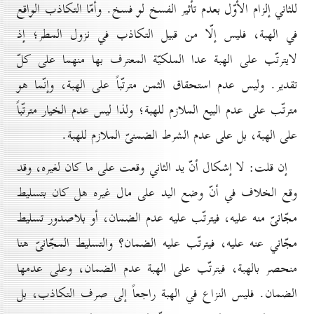
للثاني إلزام الأوّل بعدم تأثير الفسخ لو فسخ. وأمّا التكاذب الواقع
في الهبة، فليس إلّا من قبيل التكاذب في نزول المطر؛ إذ
لايترتّب على الهبة عدا الملكيّة المعترف بها منهما على كلّ
تقدير. وليس عدم استحقاق الثمن مترتّباً على الهبة، وإنّما هو
مترتّب على عدم البيع الملازم للهبة؛ ولذا ليس عدم الخيار مترتّباً
على الهبة، بل على عدم الشرط الضمنىّ الملازم للهبة.
إن قلت: لا إشكال أنّ يد الثاني وقعت على ما كان لغيره، وقد
وقع الخلاف في أنّ وضع اليد على مال غيره هل كان بتسليط
مجّانىّ منه عليه، فيترتّب عليه عدم الضمان، أو بلاصدور تسليط
مجّاني عنه عليه، فيترتّب عليه الضمان؟ والتسليط المجّانىّ هنا
منحصر بالهبة، فيترتّب على الهبة عدم الضمان، وعلى عدمها
الضمان. فليس النزاع في الهبة راجعاً إلى صرف التكاذب، بل