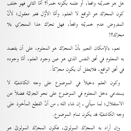
هل هو خمريّته واقعاً، أو علمه بكونه خمراً؟ أمّا الثاني فهو خلف
كون المحرّك هو الواقع لا العلم، وأمّا الأوّل فغير معقول؛ لأنّ
المفروض عدم خمريّته واقعاً، فهل تحرّك هذا المتجرّي بلا
محرّك؟!
نعم، بالإمكان التعبير بأنّ المحرّك هو المعلوم، على أن يقصد
به المعلوم في أفق النفس الذي هو عين وجود العلم، أمّا وجوده
في أفق الواقع، فلايعقل أن يكون محرّكاً.
وكون العلم دخيلاً في الموضوع على وجه الكاشفيّة لا
يستدعي دخل المعلوم في الموضوع على نحو الجزئيّة فضلاً عن
الاستقلال؛ لما سيأتي ـ إن شاء الله ـ من أنّ القطع المأخوذ على
وجه الكاشفيّة قد يكون تمام الموضوع.
وإن أراد به المحرّك المولوىّ، فكون المحرّك المولوىّ هو