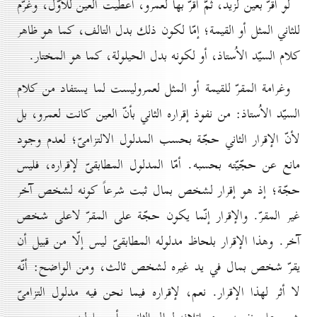
لو أقرّ بعين لزيد، ثُمَّ أقرّ بها لعمرو، اُعطيت العين للأوّل، وغرّم
للثاني المثل أو القيمة؛ إمّا لكون ذلك بدل التالف، كما هو ظاهر
كلام السيّد الاُستاذ، أو لكونه بدل الحيلولة، كما هو المختار.
وغرامة المقرّ للقيمة أو المثل لعمروليست لما يستفاد من كلام
السيّد الاُستاذ: من نفوذ إقراره الثاني بأنّ العين كانت لعمرو، بل
لأنّ الإقرار الثاني حجّة بحسب المدلول الالتزامىّ؛ لعدم وجود
مانع عن حجّيّته بحسبه. أمّا المدلول المطابقىّ لإقراره، فليس
حجّة؛ إذ هو إقرار لشخص بمال ثبت شرعاً كونه لشخص آخر
غير المقرّ. والإقرار إنّما يكون حجّة على المقرّ لاعلى شخص
آخر. وهذا الإقرار بلحاظ مدلوله المطابقىّ ليس إلّا من قبيل أن
يقرّ شخص بمال في يد غيره لشخص ثالث، ومن الواضح: أنّه
لا أثر لهذا الإقرار. نعم، لإقراره فيما نحن فيه مدلول التزامىّ