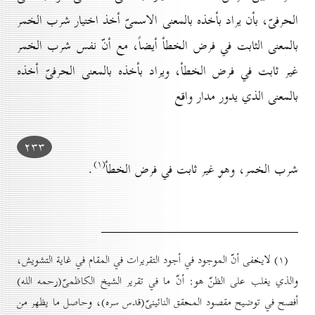
الحرفىّ، بأن يراد بأخذه بالمعنى الاسمىّ أخذ اختيار شرب الخمر
بالمعنى الثابت في فرض الخطأ أيضاً، مع أنّ نفس شرب الخمر
غير ثابت في فرض الخطأ، ويراد بأخذه بالمعنى الحرفىّ أخذه
بالمعنى الذي يدور مدار واقع
۲۳۳
(۱)
شرب الخمر، وهو غير ثابت في فرض الخطأ
.
(۱) لايخفى أنّ الموجود في أجود التقريرات في المقام في غاية التشويش،
والذي يغلب على الظنّ هو: أنّ ما في تقرير الشيخ الكاظمىّ(رحمه الله)
أفصح في توضيح مقصود المحقق النائينىّ(قدس سره)، وحاصل ما يظهر من