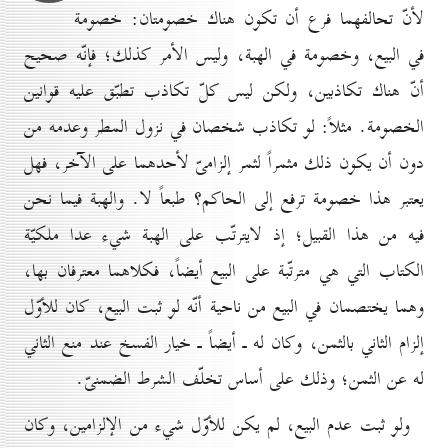
لأنّ تحالفهما فرع أن تكون هناك خصومتان: خصومة
في البيع، وخصومة في الهبة، وليس الأمر كذلك؛ فإنّه صحيح
أنّ هناك تكاذبين، ولكن ليس كلّ تكاذب تطبّق عليه قوانين
الخصومة. مثلاً: لو تكاذب شخصان في نزول المطر وعدمه من
دون أن يكون ذلك مثمراً لثمر إلزامىّ لأحدهما على الآخر، فهل
يعتبر هذا خصومة ترفع إلى الحاكم؟ طبعاً لا. والهبة فيما نحن
فيه من هذا القبيل؛ إذ لايترتّب على الهبة شيء عدا ملكيّة
الكتاب التي هي مترتّبة على البيع أيضاً، فكلاهما معترفان بها،
وهما يختصمان في البيع من ناحية أنّه لو ثبت البيع، كان للأوّل
إلزام الثاني بالثمن، وكان له ـ أيضاً ـ خيار الفسخ عند منع الثاني
له عن الثمن؛ وذلك على أساس تخلّف الشرط الضمنىّ.
ولو ثبت عدم البيع، لم يكن للأوّل شيء من الإلزامين، وكان