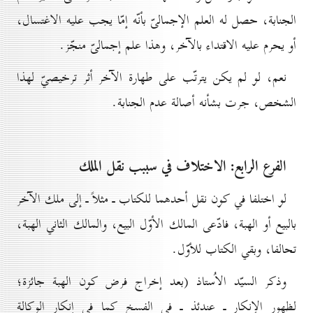
الجنابة، حصل له العلم الإجمالىّ بأنّه إمّا يجب عليه الاغتسال،
أو يحرم عليه الاقتداء بالآخر، وهذا علم إجمالىّ منجّز.
نعم، لو لم يكن يترتّب على طهارة الآخر أثر ترخيصيّ لهذا
الشخص، جرت بشأنه أصالة عدم الجنابة.
الفرع الرابع: الاختلاف في سببب نقل الملك
لو اختلفا في كون نقل أحدهما للكتاب ـ مثلاً ـ إلى ملك الآخر
بالبيع أو الهبة، فادّعى المالك الأوّل البيع، والمالك الثاني الهبة،
تحالفا، وبقي الكتاب للأوّل.
وذكر السيّد الاُستاذ (بعد إخراج فرض كون الهبة جائزة؛
لظهور الإنكار ـ عندئذ ـ في الفسخ كما في إنكار الوكالة