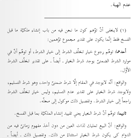
عدم الهبة.
(۱) لايخفى أنّ توّهم كون ما نحن فيه من باب إنشاء ملكيّة ما قبل
الفسخ فقط إنّما يكون على تقدير مجموع توّهمين:
أحدهما:
توهّم رجوع خيار تخلّف الشرط إلى خيار الشرط، أو توهّم أنّ في
موارد الشرط الضمنىّ يوجد شرط الخيار ـ أيضاً ـ على تقدير تخلّف الشرط
الأوّل.
والواقع: أنّه لايوجد في المقام إلّا شرط ضمنىّ واحد، وهو شرط التسليم،
ولايوجد شرط الخيار على تقدير عدم التسليم، وليس خيار تخلّف الشرط
راجعاً إلى خيار الشرط. وتفصيل ذلك موكول إلى محلّه.
ثانيهما:
توهّم أنّ شرط الخيار يعني تقييد إنشاء الملكيّة بما قبل الفسخ.
والواقع: أنّ البيع تمليك لذات العين من دون أخذ مفهوم زمانىّ فيه من
الدوام كي يكون شرط الخيار استثناءً من ذلك. وتفصيل ذلك ـ أيضاً ـ