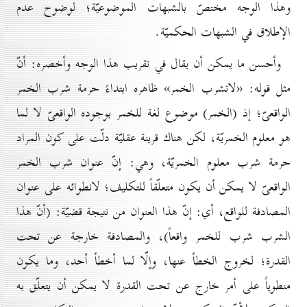
وهذا الوجه مختصّ بالشبهات الموضوعيّة؛ لوضوح عدم
الإطلاق في الشبهات الحكميّة.
وأحسن ما يمكن أن يقال في تقريب هذا الوجه وأخصره: أنّ
مثل قوله: «لاتشرب الخمر» ظاهره ابتداءً حرمة شرب الخمر
الواقعىّ؛ إذ (الخمر) موضوع لغة للخمر بوجوده الواقعىّ لا لما
هو معلوم الخمريّة، لكن هناك قرينة عقليّة دلّت على كون المراد
حرمة شرب معلوم الخمريّة، وهي: إنّ عنوان شرب الخمر
الواقعىّ لا يمكن أن يكون متعلّقاً للتكليف؛ لانطوائه على عنوان
المصادفة للواقع، أي: إنّ هذا العنوان من نتيجة قضيّة: (أنّ هذا
الشرب شرب للخمر واقعاً)، والمصادفة خارجة عن تحت
القدرة؛ لخروج الخطأ عنها، وإلّا لما أخطأ أحد، وما يكون
منطوياً على أمر خارج عن تحت القدرة لا يمكن أن يتعلّق به