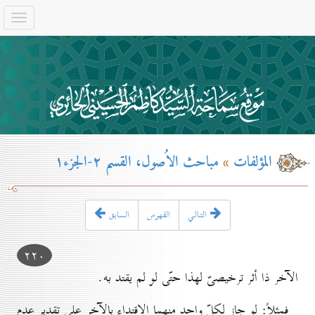
المؤلفات
»
مباحث الاُصول، القسم ۲-الجزء۱
التـالـي
الفهرس
السابق
۲۲٠
الآخر ذا أثر ترخيصىّ لهذا حتّى لو لم يقتد به.
فمثلاً: لو جاز لكلّ واحد منهما الاقتداء بالآخر على تقدير عدم