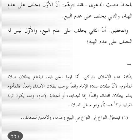
بلحاظ مصبّ الدعوى ـ فقد يتوهّم: أنّ الأوّل يحلف على عدم
الهبة، والثاني يحلف على عدم البيع.
والتحقيق: أنّ الثاني يحلف على عدم البيع، والأوّل ليس له
الحلف على عدم الهبة؛
→
بنكتة عدم الإخلال بالركن. أمّا فيما نحن فيه، فيقطع ببطلان صلاة
المأموم؛ لأنّ بطلان صلاة الإمام واقعاً يوجب بطلان الاقتداء واقعاً، فالمأموم
يعلم ببطلان اقتدائه واقعاً؛ إمّا لجنابته، أو لجنابة الإمام، ومعه يكون ترك
القراءة تركاً عمديّاً، وهو مبطل للصلاة.
(۱) فيتحوّل النزاع إلى النزاع في البيع وعدمه، ولامعنىً للتحالف.
۲۲۱