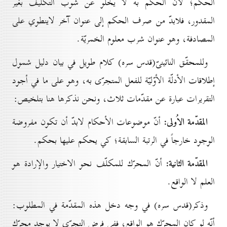
الحكم؛ لأنّ الحكم به لا يخلو عن شوب التكليف بغير
المقدور، فلابدّ من صرف الحكم إلى عنوان آخر لاينطوي على
المصادفة، وهو عنوان شرب معلوم الخمريّة.
وللمحقّق النائينىّ(قدس سره) كلام طويل في بيان دليل شمول
إطلاقات الأدلّة الأوّليّة للفعل المتجرّى به، وهو على ما في أجود
التقريرات عبارة عن مقدّمات ثلاث، ونحن نذكرها هنا بتلخيص:
المقدّمة الاُولى:
أنّ موضوعات الأحكام لابدّ أن تكون مفروضة
الوجود خارجاً في الرتبة السابقة؛ كي يحكم عليها بحكم.
المقدّمة الثانية:
أنّ المحرّك للمكلّف نحو الاختيار والإرادة هو
العلم لا الواقع.
وذكر(قدس سره) في وجه دخل هذه المقدّمة في المطلوب:
أنّه لو كان المحرّك هو الواقع، ففي فرض التجرّي لا يوجد محرّك