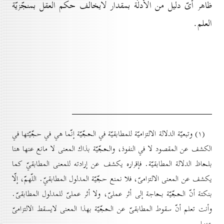
ظاهر أىّ دليل من الأدلّة بمقدار لايخالف حكم العقل بمنجّزيّة
العلم.
(۱) وتبعيّة الدلالة الالتزاميّة للمطابقيّة في الحجّيّة إنّما هي في حجّيّتها في
الكشف عن المقصود لا في النفوذ، والحجّيّة بذاك المعنى لا مانع عنها هنا
بلحاظ الدلالة المطابقيّة. فإقراره يكشف عن إرادته للمعنى المطابقيّ كما
يكشف عن المعنى الالتزامىّ، فلا نمنع حجّيّة المدلول المطابقيّ. اللّهمّ، إلّا
بنكتة أنّ الحجّيّة بحاجة إلى أثر عملىّ، ولا أثر عملىّ للمدلول المطابقىّ.
وأنت تعلم أنّ سقوط المطابقىّ عن الحجّيّة بهذا المعنى لايسقط الالتزامىّ
عنها.