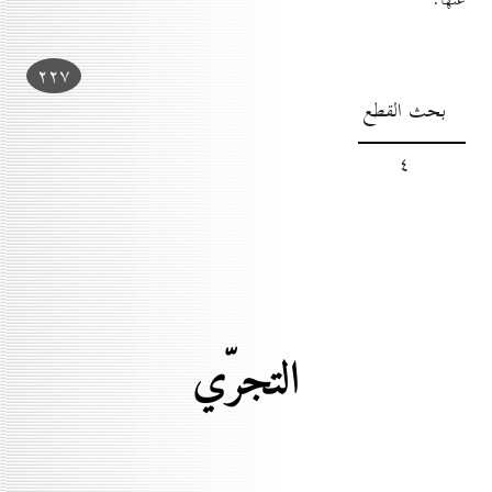
۲۲۷
بحث القطع
٤
التجرّي