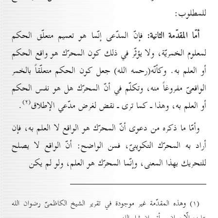
للمطلوب:
أمّا المقدّمة الثانية:
فإنّ المدّعى إنّما هو تعميم متعلّق الحكم
لمعلوم الخمريّة، ولا يؤثّر في ذلك كون المحرّك هو واقع الحكم
أو العلم به. وكأنّه(رحمه الله) جعل كون الحكم متعلّقاً بالخمر
الواقعىّ مفروغاً منه، وتكلّم في أنّ المحرّك هل هو نفس الحكم
(۲)
أو العلم به، وهذا ـ كما ترى ـ نقض لغرض مدّعي الإطلاق
.
وأمّا ما ذكره من دعوى أنّ المحرّك هو الواقع لا العلم به، فإن
أراد به المحرّك التكوينىّ، فمن الواضح: أنّ الواقع لا يصلح
للتحريك بهذا المعنى، وإنّما المحرّك هو العلم، ولو لم يكن
(۱) وهذه المقدّمة غير موجودة في تقرير الشيخ الكاظمىّ رضوان الله
عليه، إلّا ببيان سيأتي إن شاء الله.