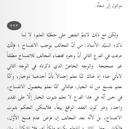
موكول إلى محلّه.
۲۲۳
ولكن مع ذلك لايتمّ النقض على حجّيّة العلم؛ لا لما
ذكره السيّد الاُستاذ: من أنّ التحالف يوجب الانفساخ ؛ فإنّك
عرفت في الفرع الثاني أنّ وجوه اقتضاء التحالف للانفساخ مطلقاً
غير صحيحة. والوجه الخاصّ الذي ذكرناه في الوجه الثاني
لايأتي هنا؛ إذ هناك كنّا نعلم إجمالاً بأنّ أحدهما ذوخيار، وكنّا
نعلم بفسخ من له الخيار، فبالتالي كنّا نعلم بحصول الانفساخ،
في حين أنّه في هذا الفرع لا نعلم بثبوت الخيار إلّا على تقدير
واحد، وهو كون العقد الواقع بيعاً، فلايمكن الحكم بثبوت
الانفساخ، بل لأنّه بعد التحالف إن فرض عدم فسخ الأوّل،
فالكتاب يعطى للثاني؛ للقطع بكونه ملكاً له، فلا إشكال، وإن