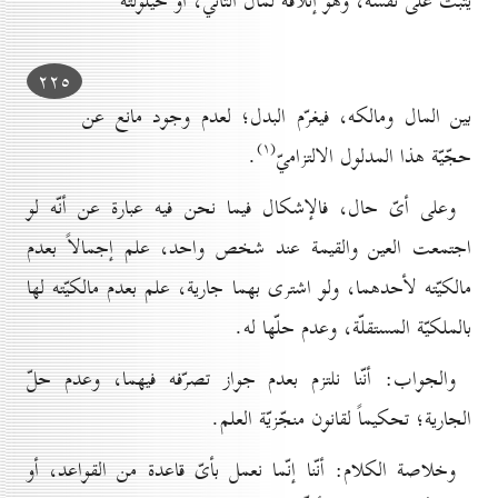
يثبت على نفسه، وهو إتلافه لمال الثاني، أو حيلولته
۲۲٥
بين المال ومالكه، فيغرّم البدل؛ لعدم وجود مانع عن
(۱)
حجّيّة هذا المدلول الالتزاميّ
.
وعلى أىّ حال، فالإشكال فيما نحن فيه عبارة عن أنّه لو
اجتمعت العين والقيمة عند شخص واحد، علم إجمالاً بعدم
مالكيّته لأحدهما، ولو اشترى بهما جارية، علم بعدم مالكيّته لها
بالملكيّة المستقلّة، وعدم حلّها له.
والجواب: أنّنا نلتزم بعدم جواز تصرّفه فيهما، وعدم حلّ
الجارية؛ تحكيماً لقانون منجّزيّة العلم.
وخلاصة الكلام: أنّنا إنّما نعمل بأىّ قاعدة من القواعد، أو