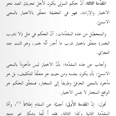
المقدّمة الثالثة:
أنّ حكم المولى يكون لأجل تحريك العبد نحو
الاختيار والإرادة، فهو في الحقيقة متعلّق بالاختيار بالمعنى
الاسمىّ.
والمتحصّل من هذه المقدّمات: أنّ الحكم في مثل (لا تشرب
الخمر) متعلّق باختيار شرب ما اُحرز أنّه خمر، وهو ثابت عند
التجرّي.
وأجاب عن هذه المقدّمة: بأنّ الاختيار ليس مأخوذاً بالمعنى
الاسميّ: بأن يكون بنفسه ومن حيث هو متعلّقاً للتكليف، بل هو
مأخوذ بالمعنى الحرفىّ وطريقاً إلى المختار، فمتعلّق الحكم هو
الواقع المختار لا نفس الاختيار.
(۱)
المقدمة الاُولى:
أقول: إنّ
أجنبيّة عن المقام إطلاقاً
، وأمّا
المقدّمة الثانية وكذا الثالثة، فقد اُ لّفتا بشكل غير منتج