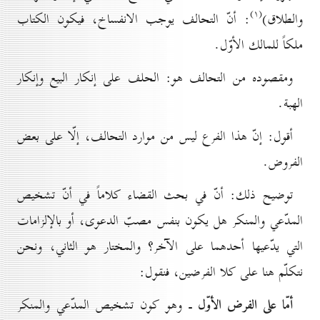
(۱)
والطلاق)
: أنّ التحالف يوجب الانفساخ، فيكون الكتاب
ملكاً للمالك الأوّل.
ومقصوده من التحالف هو: الحلف على إنكار البيع وإنكار
الهبة.
أقول: إنّ هذا الفرع ليس من موارد التحالف، إلّا على بعض
الفروض.
توضيح ذلك: أنّ في بحث القضاء كلاماً في أنّ تشخيص
المدّعي والمنكر هل يكون بنفس مصبّ الدعوى، أو بالإلزامات
التي يدّعيها أحدهما على الآخر؟ والمختار هو الثاني، ونحن
نتكلّم هنا على كلا الفرضين، فنقول:
أمّا على الفرض الأوّل
ـ وهو كون تشخيص المدّعي والمنكر