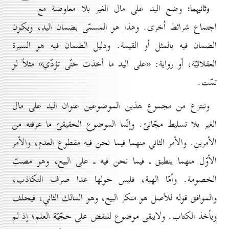
وثانيهما:
وضع اليد على مال الغير بلا معاوضة مع
اجتماع شرائط اُخرى. وهذا هو المسمّى بضمان اليد، ويكون
الضمان فيه بالمثل أو القيمة. ودليل الضمان فيه هو السيرة
العقلائيّة، أو رواية: «على اليد ما أخذت حتّى تؤدّي» مثلاً لو
تمّت.
وننتزع من مجموع هذين الموضوعين عنوان اليد على مال
الغير بلا تسليط مجّانىّ. وإنّما الموضوع الحقيقىّ ما عرفته من
الأمرين. والأمر الثاني منهما فيما نحن فيه مقطوع العدم، والأمر
الأوّل منهما ينطبق ـ فيما نحن فيه ـ على البيع، وهو مصبّ
الخصومة. وأمّا الهبة، فليس حولها عدا صرف التكاذب،
والموافق قوله للأصل هو منكر البيع، وهو المالك الثاني، فيحلف
ويأخذ الكتاب. ولايبقى موضوع للنقض على حجّيّة العلم؛ إذ لم