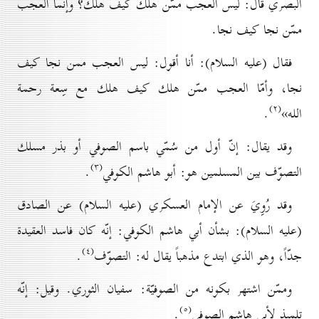
البصري قال: ليس العجب ممّن هلك كيف هلك؟ وإنّما العجب
ممّن نجا كيف نجا.
فقال (عليه السلام): أنا أقول: ليس العجب ممن نجا كيف
نجا، وأمّا العجب ممّن هلك كيف هلك مع سِعة رحمة
(۲)
الله»
.
وقد يقال: إنّ أول من سُمّي باسم الصوفي أو بذر مسلك
(۳)
التصوّف بين المسلمين هو: أبو هاشم الكوفي
.
وقد رُوِيَ عن الإمام العسكري (عليه السلام) عن الصادق
(عليه السلام): بشأن أبي هاشم الكوفي: إنّه كان فاسد العقيدة
(٤)
جدّاً، وهو الذي ابتدع مذهباً يقال له: التصوّف
.
وممّن اشتهر بكونه من الصوفيّة: سفيان الثوري. وقيل: إنّه
(٥)
تلميذ لأبي هاشم الصوفي
.