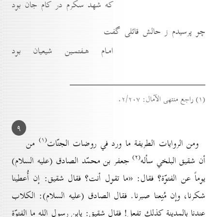
كه شهد سكّرم در كام جان بود
چو پرسيدم ز حالش قائلى گفت
امـام هـفتمـين شيعيان بود
(۱) راجع منتهى الآمال: ۲/۲٠۷.
۹
(۱)
ومن الروايات الطريفة ما ورد في روضات الجنّات
من
(۲)
أن شقيق البلخي سأله
جعفر بن محمّد الصادق (عليه السلام)
يوماً عن الفتوّة؟ فقال: «ما تقول أنت؟ فقال شقيق: إن أُعطينا
شكرنا، وإن مُنِعنا صبرنا. فقال الصادق (عليه السلام): الكلاب
عندنا بالمدينة كذلك تفعل! فقال شقيق: يابن رسول الله ما الفتوّة