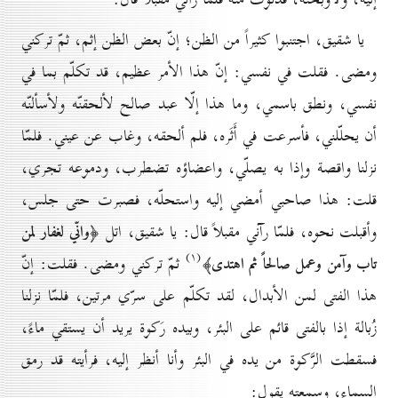
يا شقيق، اجتنبوا كثيراً من الظن؛ إنّ بعض الظن إثم، ثمّ تركني
ومضى. فقلت في نفسي: إنّ هذا الأمر عظيم، قد تكلّم بما في
نفسي، ونطق باسمي، وما هذا إلّا عبد صالح لألحقنّه ولأسألنّه
أن يحلّلني، فأسرعت في أَثَره، فلم ألحقه، وغاب عن عيني. فلمّا
نزلنا واقصة وإذا به يصلّي، واعضاؤه تضطرب، ودموعه تجري،
قلت: هذا صاحبي أمضي إليه واستحلّه، فصبرت حتى جلس،
وأقبلت نحوه، فلمّا رآني مقبلاً قال: يا شقيق، اتل
﴿وانّي لغفار لمن
(۱)
ثمّ تركني ومضى. فقلت: إنّ
تاب وآمن وعمل صالحاً ثم اهتدى﴾
هذا الفتى لمن الأبدال، لقد تكلّم على سرّي مرتين، فلمّا نزلنا
زُبالة إذا بالفتى قائم على البئر، وبيده رَكوة يريد أن يستقي ماءً،
فسقطت الرَّكوة من يده في البئر وأنا أنظر إليه، فرأيته قد رمق
السماء، وسمعته يقول: