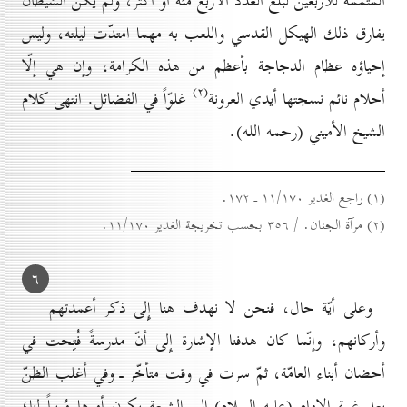
المتمّمة للأربعين لبلغ العدد الأربع مئة أو أكثر، ولم يكن الشيطان
يفارق ذلك الهيكل القدسي واللعب به مهما امتدّت ليلته، وليس
إحياؤه عظام الدجاجة بأعظم من هذه الكرامة، وإن هي إلّا
(۲)
أحلام نائم نسجتها أيدي العرونة
غلوّاً في الفضائل. انتهى كلام
الشيخ الأميني (رحمه الله).
(۱) راجع الغدير ۱۱/۱۷٠ ـ ۱۷۲.
(۲) مرآة الجنان. / ۳٥٦ بحسب تخريجة الغدير ۱۱/۱۷٠.
٦
وعلى أيّة حال، فنحن لا نهدف هنا إِلى ذكر أعمدتهم
وأركانهم، وإنّما كان هدفنا الإشارة إِلى أنّ مدرسةً فُتِحت في
أحضان أبناء العامّة، ثمّ سرت في وقت متأخّر ـ وفي أغلب الظنّ
بعد غيبة الإمام (عليه السلام) إِلى الشيعة يكون أمرها مُريباً لنا؛