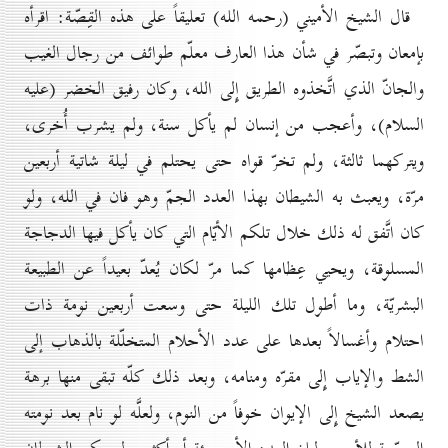
قال الشيخ الأميني (رحمه الله) تعليقاً على هذه القِصّة: اقرأه
بإمعان وتبصّر في شأن هذا العارف معلّم طوائف من رجال الغيب
والجانّ الذي اتَّخذوه الطريق إِلى الله، وكان رفيق الخضر (عليه
السلام)، وأعجب من إنسان لم يأكل سنة، ولم يشرب أُخرى،
ويتركهما ثالثة، ولم تخرّ قواه حتى يحتلم في ليلة شاتية أربعين
مرّة، ويعبث به الشيطان بهذا العدد الجمّ وهو فان في الله، ولو
كان اتَّفق له ذلك خلال تلكم الأيّام التي كان يأكل فيها الدجاجة
المسلوقة، ويحيي عِظامها كما مرّ لكان يُعدّ بعيداً عن الطبيعة
البشريّة، وما أطول تلك الليلة حتى وسعت أربعين نومة ذات
احتلام وأغسالاً بعدها على عدد الأحلام المتخلّلة بالذهاب إلى
الشط والإياب إِلى مقرّه ومنامه، وبعد ذلك كلّه تبقى منها برهة
يصعد الشيخ إِلى الإيوان خوفاً من النوم، ولعلَّه لو نام بعد نومته