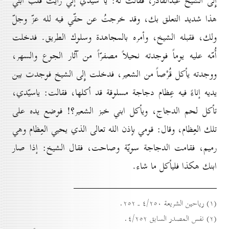
إِلى الشيخ عبدالقادر، فقالت له: يا سيّدي إنّي رأيت قلب ابني
هذا شديد التعلق بك، وقد خرجتُ عن حقّي فيه لله عزّ وجلّ
ولك، فقبله الشيخ، وأمره بالمجاهدة وسلوك الطريق. فدخلت
أُمّه عليه يوماً فوجدته نحيلاً مصفرّاً من آثار الجوع والسهر،
ووجدته يأكل قُرْصاً من الشعير، فدخلت إِلى الشيخ فوجدت بين
يديه إناءً فيه عِظام دجاجة مسلوقة قد أكلها، فقالت: ياسيّدي،
تأكل لحم الدجاج، ويأكل ابني خبز الشعير؟! فوضع يده على
تلك العِظام، وقال: قومي بإذن الله تعالى الذي يحيي العِظام وهي
رميم، فقامت الدجاجة سويّة وصاحت، فقال الشيخ: إذا صار
ابنك هكذا فليأكل ما شاء.
(۱) رياحين الشريعة ٤/۲٥٠ ـ ۲٥۲.
(۲) نفس المصدر السابق ٤/۲٥۲.