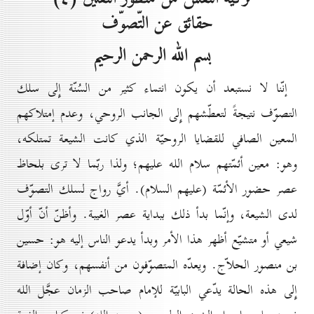
حقائق عن التّصوّف
بسم الله الرحمن الرحيم
إنّنا لا نستبعد أن يكون انتماء كثير من السُنّة إِلى سلك
التصوّف نتيجةً لتعطّشهم إِلى الجانب الروحي، وعدم إمتلاكهم
المعين الصافي للقضايا الروحيّة الذي كانت الشيعة تمتلكه،
وهو: معين أئمّتهم سلام الله عليهم؛ ولذا ربّما لا ترى بلحاظ
عصر حضور الأئمّة (عليهم السلام). أيَّ رواج لسلك التصوّف
لدى الشيعة، وإنّما بدأ ذلك ببداية عصر الغيبة. وأظنّ أنّ أوّل
شيعي أو متشيّع أظهر هذا الأمر وبدأ يدعو الناس إليه هو: حسين
بن منصور الحلاّج. ويعدّه المتصوّفون من أنفسهم، وكان إضافة
إِلى هذه الحالة يدّعي البابيّة للإمام صاحب الزمان عجَّل الله