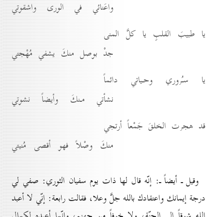
واعَنائي في الورى واشقوتي
يا طبيبَ القلبِ يا كلَّ المنى
جدْ بوصل منكَ يشفي مُهْجتي
يا سـُروري وحـياتي دائماً
نشأتي مـنكَ وأيضاً نشوتي
قد هجرت الخلقَ جَمْعاً أرتجي
منكَ وصْلاً فهو أقصى مُنيتي
وقيل ـ أيضاً ـ: إنّه قال لها ذات يوم سفيان الثوري: صفي لي
درجة إيمانك واعتقادك بالله جلَّ وعلا، فقالت رابعة: إنّي لا أعبد
الله شوقاً إِلى الجنّة، ولا خوفاً من جهنم، وإنّما أعبده لكمال