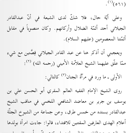
(۱)
.
(٥٦۱)
وعلى أيّة حال، فلا شكّ لدى الشيعة في أنّ عبدالقادر
الجيلاني أحد أئمّة الضلال وأركانهم. وكان منصوباً في مقابل
أئمّتنا المعصومين (عليهم السلام).
ويعجبني أن أذكر هنا عن عبد القادر الجيلاني قِصَّتين مع شيء
(۲)
ممّا علّق عليهما الشيخ العلاّمة الأميني (رحمه الله)
:
(۳)
الأولى ـ ما ورد في مرآة الجنان
كالتالي:
روى الشيخ الإمام الفقيه العالم المقري أبو الحسن علي بن
يوسف بن جرير بن معاضد الشافعي اللخمي في مناقب الشيخ
عبدالقادر بسنده من خمس طرق، وعن جماعة من الشيوخ الجلّة
أعلام الهدى العارفين المقتنين للاقتداء، قالوا: جاءت امرأة بولدها