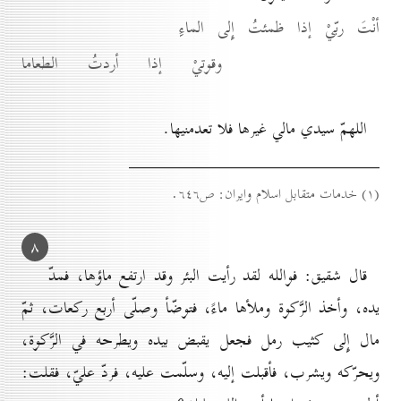
أنْتَ ربّيْ إذا ظمئتُ إِلى الماءِ
وقوتيْ إذا أردتُ الطعاما
اللهمّ سيدي مالي غيرها فلا تعدمنيها.
(۱) خدمات متقابل اسلام وايران: ص٦٤٦.
۸
قال شقيق: فوالله لقد رأيت البئر وقد ارتفع ماؤها، فمدّ
يده، وأخذ الرَّكوة وملأها ماءً، فتوضّأ وصلّى أربع ركعات، ثمّ
مال إِلى كثيب رمل فجعل يقبض بيده ويطرحه في الرَّكوة،
ويحرّكه ويشرب، فأقبلت إليه، وسلّمت عليه، فردّ عليّ، فقلت: