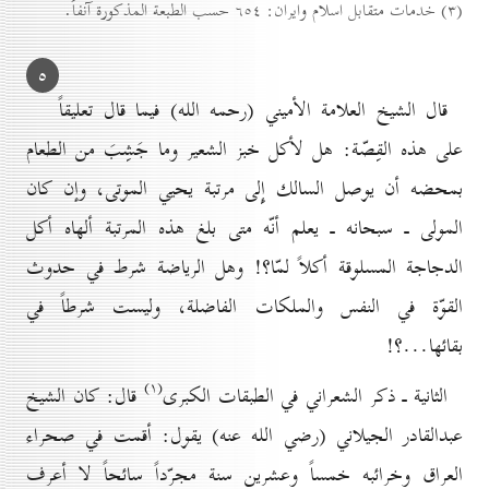
(۳) خدمات متقابل اسلام وايران: ٦٥٤ حسب الطبعة المذكورة آنفاً.
٥
قال الشيخ العلامة الأميني (رحمه الله) فيما قال تعليقاً
على هذه القِصّة: هل لأكل خبز الشعير وما جَشِبَ من الطعام
بمحضه أن يوصل السالك إِلى مرتبة يحيي الموتى، وإن كان
المولى ـ سبحانه ـ يعلم أنّه متى بلغ هذه المرتبة ألهاه أكل
الدجاجة المسلوقة أكلاً لمّا؟! وهل الرياضة شرط في حدوث
القوّة في النفس والملكات الفاضلة، وليست شرطاً في
بقائها...؟!
(۱)
الثانية ـ ذكر الشعراني في الطبقات الكبرى
قال: كان الشيخ
عبدالقادر الجيلاني (رضي الله عنه) يقول: أقمت في صحراء
العراق وخرائبه خمساً وعشرين سنة مجرّداً سائحاً لا أعرف