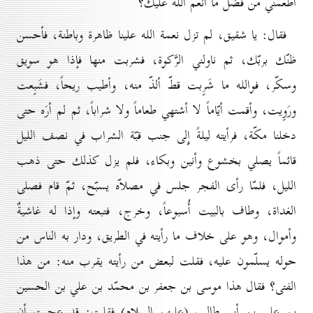
أطعمني من فضل ما أنعم الله عليك؟
فقال: يا شقيق، لم تزل نعمة الله علينا ظاهرة وباطنة، فأحسن
ظنّك بربّك، ثم ناولني الرَّكوة، فشربت منها فإذا هو سويق
وسكّر، فوالله ما شَرِبت قطّ ألذّ منه، وأطيب ريحاً، فشَبِعت
ورَوِيت، وأقمت أيّاماً لا أشتهي طعاماً ولا شراباً، ثم لم أرَه حتى
دخلنا مكّة، فرأيته ليلةً إِلى جنب قبّة الشراب في نصف الليل
قائماً يصلي بخشوع وأنين وبكاء، فلم يزل كذلك حتى ذهب
الليل، فلمّا رأى الفجر جلس في مصلاّه يسبّح، ثمّ قام فصلى
الغداة، وطاف بالبيت أُسبوعاً، وخرج، فتبعته وإذا له غاشيةٌ
وأموال، وهو على خلاف ما رأيته في الطريق، ودار به الناس من
حوله يسلّمون عليه، فقلت لبعض من رأيته يقرب منه: من هذا
الفتى؟ فقال هذا موسى بن جعفر بن محمّد بن علي بن الحسين
بن علي بن أبي طالب (عليهم السلام) فقلت: قد عجبت أن