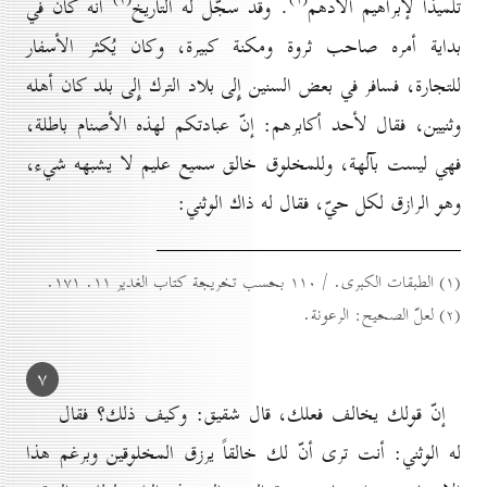
تلميذاً لإبراهيم الأدهم
. وقد سجّل له التاريخ
أنّه كان في
بداية أمره صاحب ثروة ومكنة كبيرة، وكان يُكثر الأسفار
للتجارة، فسافر في بعض السنين إِلى بلاد الترك إِلى بلد كان أهله
وثنيين، فقال لأحد أكابرهم: إنّ عبادتكم لهذه الأصنام باطلة،
فهي ليست بآلهة، وللمخلوق خالق سميع عليم لا يشبهه شيء،
وهو الرازق لكل حيّ، فقال له ذاك الوثني:
(۱) الطبقات الكبرى. / ۱۱٠ بحسب تخريجة كتاب الغدير ۱۱. ۱۷۱.
(۲) لعلّ الصحيح: الرعونة.
۷
إنّ قولك يخالف فعلك، قال شقيق: وكيف ذلك؟ فقال
له الوثني: أنت ترى أنّ لك خالقاً يرزق المخلوقين وبرغم هذا