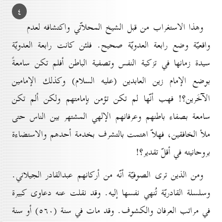
٤
وهذا الاستغراب من قبل الشيخ المحلاّتي واكتشافه لعدم
واقعيّة وضع رابعة العدويّة صحيح. فلئن كانت رابعة العدويّة
سيدة زمانها في تزكية النفس وتصفية الباطن أفلم تكن سامعةً
بوضع الإمام زين العابدين (عليه السلام) وكذلك الإمامين
الآخَرين؟! فهب أنّها لم تكن تؤمن بإمامتهم ولكن ألم تكن
سامعة بصفاء باطنهم وعرفانهم الإلهي المشتهر بين الناس حتى
ملأ الخافقين، فهلاّ اهتمت بالتشرف بخدمة أحدهم والاستضاءة
بروحانيته في أقلّ تقدير؟!
ومن الذين ترى الصوفيّة أنّه من أركانهم عبدالقادر الجيلاني.
وسلسلة القادريّة تُنهي نفسها إليه. وقد نقلت عنه دعاوى كبيرة
في مراتب العرفان والكشوف. وقد مات في سنة (٥٦٠) أو سنة