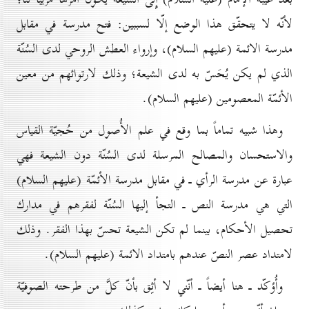
لأنّه لا يتحقّق هذا الوضع إلّا لسببين: فتح مدرسة في مقابل
مدرسة الائمة (عليهم السلام)، وإرواء العطش الروحي لدى السُنّة
الذي لم يكن يُحَسّ به لدى الشيعة؛ وذلك لارتوائهم من معين
الأئمّة المعصومين (عليهم السلام).
وهذا شبيه تماماً بما وقع في علم الأُصول من حُجيّة القياس
والاستحسان والمصالح المرسلة لدى السُنّة دون الشيعة فهي
عبارة عن مدرسة الرأي ـ في مقابل مدرسة الأئمّة (عليهم السلام)
التي هي مدرسة النص ـ التجأ إليها السُنّة لفقرهم في مدارك
تحصيل الأحكام، بينما لم تكن الشيعة تحسّ بهذا الفقر. وذلك
لامتداد عصر النصّ عندهم بامتداد الائمة (عليهم السلام).
وأُؤكّد ـ هنا أيضاً ـ أنّني لا أثِق بأنّ كلَّ من طرحته الصوفيّة