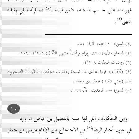
فهو منه على حسب مذهبه، لامن فريته وكذبه، فإنّه ينافي وثاقته
(٥)
انتهى
.
(۱) السورة ۲٠، طه، الآية: ۸۲.
(۲) البحار ٤۸/۸٠ ـ ۸۲، وراجع أيضاً منتهى الآمال: ۲/۲٠٥ ـ ۲٠٦.
(۳) روضات الجنّات ٤/۱٠۸.
(٤) هكذا ورد فيما عندي من نسخة روضات الجنّات، وأظن أنّ الصحيح:
سأل (يعني شقيق) جعفر بن محمد.
(٥) السورة ٥۷، الحديد، الآية: ۱٦.
۱٠
ومن الحكايات التي لها صلة بالفضيل بن عياض ما ورد
(۱)
في عيون أخبار الرضا
في الاحتجاج بين الإمام موسى بن جعفر