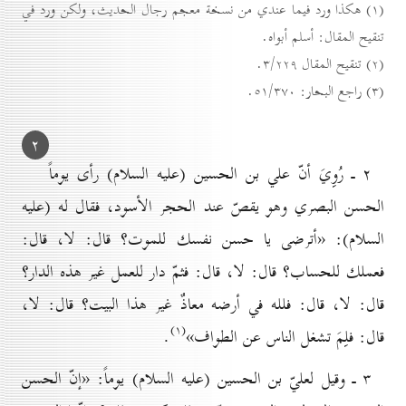
(۱) هكذا ورد فيما عندي من نسخة معجم رجال الحديث، ولكن ورد في
تنقيح المقال: أسلم أبواه.
(۲) تنقيح المقال ۳/۲۲۹.
(۳) راجع البحار: ٥۱/۳۷٠.
۲
۲ ـ رُوِيَ أنّ علي بن الحسين (عليه السلام) رأى يوماً
الحسن البصري وهو يقصّ عند الحجر الأسود، فقال له (عليه
السلام): «أترضى يا حسن نفسك للموت؟ قال: لا، قال:
فعملك للحساب؟ قال: لا، قال: فثمّ دار للعمل غير هذه الدار؟
قال: لا، قال: فلله في أرضه معاذٌ غير هذا البيت؟ قال: لا،
(۱)
قال: فلِمَ تشغل الناس عن الطواف»
.
۳ ـ وقيل لعليّ بن الحسين (عليه السلام) يوماً: «إنّ الحسن