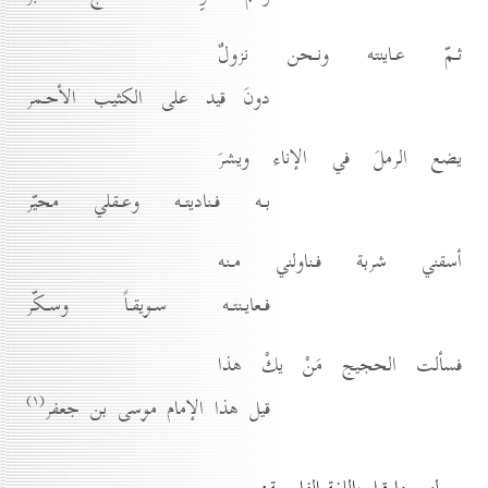
ثـمّ عـاينته ونـحن نزولٌ
دونَ قيد على الكثيب الأحـمر
يضع الرملَ في الإناء ويشرَ
بـه فـناديتـه وعـقلي محيّر
أسقني شربة فـناولني مـنه
فـعايـنتـه سـويقـاً وسـكّر
فسألت الحجيج مَنْ يكْ هذا
(۱)
قيل هذا الإمام موسى بن جعفر