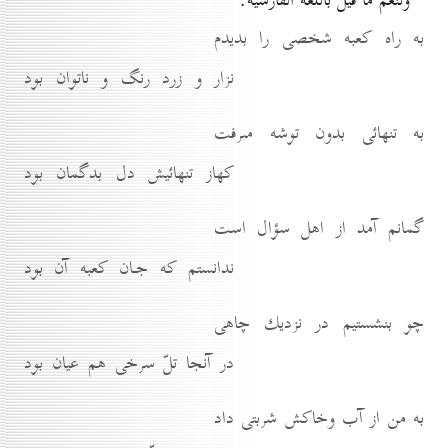
ولنعم ما قيل باللغة الفارسية:
به راه كعبه شخصى را بديدم
نزار و زرد رنگ و ناتوان بود
به تنهائى بدون توشه مىرفت
كهاز تنهائيش دل بدگمان بود
گمانم آمد از اهل سؤال است
ندانستم كه جـان كعبه آن بود
چو بنشستيم در نزديك چاهى
در آنجا تلّ سرخى هم عيان بود
به من از آب وخاكش شربتى داد