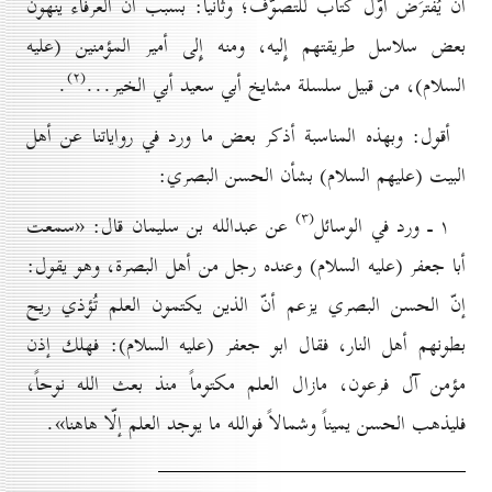
أن يُفترَض أوّل كتاب للتصوّف؛ وثانياً: بسبب أنّ العرفاء ينهون
بعض سلاسل طريقتهم إِليه، ومنه إِلى أمير المؤمنين (عليه
(۲)
السلام)، من قبيل سلسلة مشايخ أبي سعيد أبي الخير...
.
أقول: وبهذه المناسبة أذكر بعض ما ورد في رواياتنا عن أهل
البيت (عليهم السلام) بشأن الحسن البصري:
(۳)
۱ ـ ورد في الوسائل
عن عبدالله بن سليمان قال: «سمعت
أبا جعفر (عليه السلام) وعنده رجل من أهل البصرة، وهو يقول:
إنّ الحسن البصري يزعم أنّ الذين يكتمون العلم تُؤذي ريح
بطونهم أهل النار، فقال ابو جعفر (عليه السلام): فهلك إذن
مؤمن آل فرعون، مازال العلم مكتوماً منذ بعث الله نوحاً،
فليذهب الحسن يميناً وشمالاً فوالله ما يوجد العلم إلّا هاهنا».