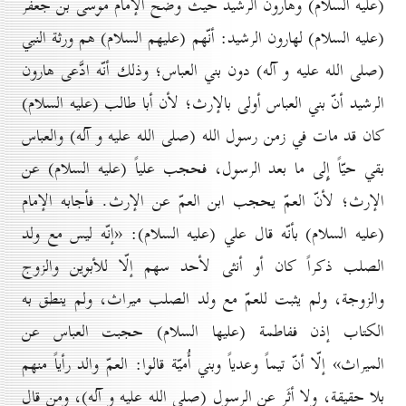
(عليه السلام) وهارون الرشيد حيث وضّح الإمام موسى بن جعفر
(عليه السلام) لهارون الرشيد: أنّهم (عليهم السلام) هم ورثة النبي
(صلى الله عليه و آله) دون بني العباس؛ وذلك أنّه ادَّعى هارون
الرشيد أنّ بني العباس أولى بالإرث؛ لأن أبا طالب (عليه السلام)
كان قد مات في زمن رسول الله (صلى الله عليه و آله) والعباس
بقي حيّاً إِلى ما بعد الرسول، فحجب علياً (عليه السلام) عن
الإرث؛ لأنّ العمّ يحجب ابن العمّ عن الإرث. فأجابه الإمام
(عليه السلام) بأنّه قال علي (عليه السلام): «إنّه ليس مع ولد
الصلب ذكراً كان أو أنثى لأحد سهم إلّا للأبوين والزوج
والزوجة، ولم يثبت للعمّ مع ولد الصلب ميراث، ولم ينطق به
الكتاب إذن ففاطمة (عليها السلام) حجبت العباس عن
الميراث» إلّا أنّ تيماً وعدياً وبني أُميّة قالوا: العمّ والد رأياً منهم
بلا حقيقة، ولا أثَر عن الرسول (صلى الله عليه و آله)، ومن قال