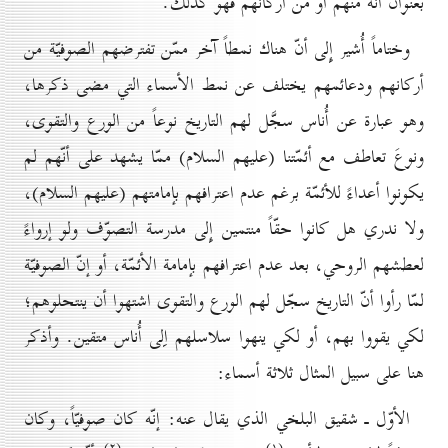
بعنوان أنّه منهم أو من اركانهم فهو كذلك.
وختاماً أُشير إِلى أنّ هناك نمطاً آخر ممّن تفترضهم الصوفيّة من
أركانهم ودعائمهم يختلف عن نمط الأسماء التي مضى ذكرها،
وهو عبارة عن أُناس سجَّل لهم التاريخ نوعاً من الورع والتقوى،
ونوعَ تعاطف مع أئمّتنا (عليهم السلام) ممّا يشهد على أنّهم لم
يكونوا أعداءً للأئمّة برغم عدم اعترافهم بإمامتهم (عليهم السلام)،
ولا ندري هل كانوا حقّاً منتمين إِلى مدرسة التصوّف ولو إرواءً
لعطشهم الروحي، بعد عدم اعترافهم بإمامة الأئمّة، أو إنّ الصوفيّة
لمّا رأوا أنّ التاريخ سجّل لهم الورع والتقوى اشتهوا أن ينتحلوهم؛
لكي يقووا بهم، أو لكي ينهوا سلاسلهم اِلى أُناس متقين. وأذكر
هنا على سبيل المثال ثلاثة أسماء:
الأوّل ـ شقيق البلخي الذي يقال عنه: إنّه كان صوفيّاً، وكان
(۲)
(۱)