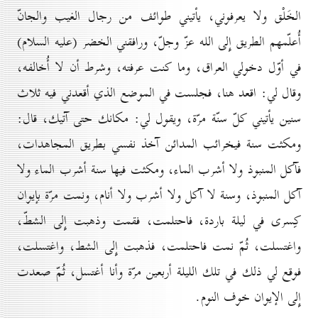
الخَلْق ولا يعرفوني، يأتيني طوائف من رجال الغيب والجانّ
أُعلّمهم الطريق إِلى الله عزّ وجلّ، ورافقني الخضر (عليه السلام)
في أوّل دخولي العراق، وما كنت عرفته، وشرط أن لا أُخالفه،
وقال لي: اقعد هنا، فجلست في الموضع الذي أقعدني فيه ثلاث
سنين يأتيني كلّ سنّة مرّة، ويقول لي: مكانك حتى آتيك، قال:
ومكثت سنة فيخرائب المدائن آخذ نفسي بطريق المجاهدات،
فآكل المنبوذ ولا أشرب الماء، ومكثت فيها سنة أشرب الماء ولا
آكل المنبوذ، وسنة لا آكل ولا أشرب ولا أنام، ونمت مرّة بإيوان
كِسرى في ليلة باردة، فاحتلمت، فقمت وذهبت إِلى الشطّ،
واغتسلت، ثُمّ نمت فاحتلمت، فذهبت إِلى الشط، واغتسلت،
فوقع لي ذلك في تلك الليلة أربعين مرّة وأنا أغتسل، ثُمّ صعدت
إِلى الإيوان خوف النوم.