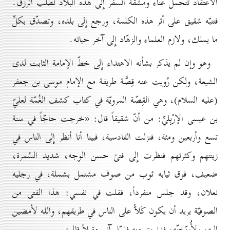
الاعتقاد تتحمل عناء ومشقة السفر إِلى هذه البلاد لطلب الرزق.
فتنبّه شقيق على أثر هذه الكلمة، ورجع إِلى بلده، وتصدّق بكلِّ
ما يملك، ولازم العلماء والزهّاد إِلى آخر حياته.
وهو وإن لم يذكر بشأنه الاهتداء إِلى خطّ الإمامة الثابت لدى
الشيعة، ولكن رُويت عنه قِصَّة طريفة مع الإمام موسى بن جعفر
(عليه السلام)، وهي القِصّة المرويّة في كتاب كشف الغُمّة لعليّ
بن عيسى الإرْبِليِّ: من أنّ شقيقاً قال: «خرجت حاجّاً في سنة
تسع وأربعين ومئة، فنزلت القادسية، فبينا أنا أنظر إِلى الناس في
زينتهم وكثرتهم فنظرت إِلى فتىً حسن الوجه، شديد السُمرة،
ضعيف، فوق ثيابه ثوب من صوف مشتمل بشملة، في رجليه
نعلان، وقد جلس منفرداً، فقلت في نفسي: هذا الفتى من
الصوفيّة يريد أن يكون كَلاًّ على الناس في طريقهم، والله لأمضين
إليه، ولأُوبّخنّه، فدنوت منه فلمّا رآني مقبلاً قال: