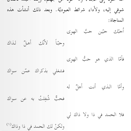
شوقي إليه، ولأداء شرائط العبوديّة. وبعد ذلك أنشأت هذه
المناجاة:
اُحبّك حبّين حبَّ الهوى
وحبّـاً لأنّك أهـلٌ لـذاك
فأمّا الذي هو حبُّ الهوى
فشغلي بذكراك عمّن سواك
وأمّا الـذي أنت أهلٌ له
فحبٌّ شُغِلتُ به عن سواك
فلا الحمد في ذا ولا ذاك لي
(۱)
ولكنْ لك الحمد في ذا وذاك