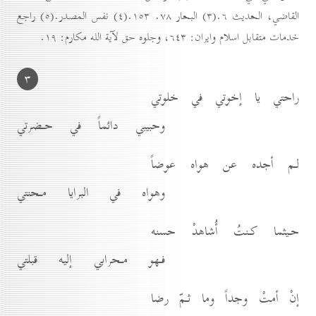
القاضي، الحديث ٦.(۳) البحار ۷۸. ۱٥۳.(٤) نفس المصدر.(٥) راجع
خدمات متقابل اسلام وايران: ٦٤۳، وجلوه حق لآية الله مكارم: ۱۹.
۳
راحتي يا إخوتي في خلوتي
وحبيبي دائماً في حـضرتي
لـم أجده عن هواه عوضاً
وهواه في البرايا مـحنتي
حـيثما كـنتُ أُشاهدْ حسنه
فـهو مـحرابي إليه قبلتي
إنْ أمتْ وجداً وما ثـمّ رضا