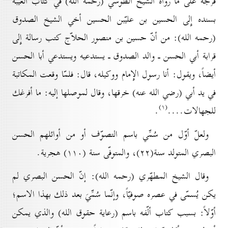
فرجه على ما رواه الشيخ الطوسي (رحمه الله) في كتاب الغيبة
بسنده إِلى الحسين بن عليّبن الحسين أخي الشيخ الصدوق
(رحمه الله): من أنّ حسين بن منصور الحلاّج كتب رسالة إِلى
قرابة أبي الحسن ـ والد الصدوق ـ يستدعيه ويستدعي أبا الحسن
أيضاً، ويقول: أنا رسول الإِمام ووكيله، قال: فلمّا وقعت المكاتبة
في يد أبي (رضي الله عنه) خرقها، وقال لموصلها إليه: ما أفرغك
(۱)
للجهالات....
.
ولعلّ أوّل من سُمِّي باسم التصوّف أو من أوائلهم الحسن
البصري المتولد سنة(۲۲)، والمتوفّى سنة (۱۱٠) هجرية.
وقال الشيخ المطهّري (رحمه الله): إنّ الحسن البصري لم
يكن يُسمّى في عصره صوفيّاً، وإنّما سُمِّيَ بعد ذلك بهذا الاسم؛
أوّلاً: بسبب كتاب ألّفه باسم (رعاية حقوق الله) والذي يمكن