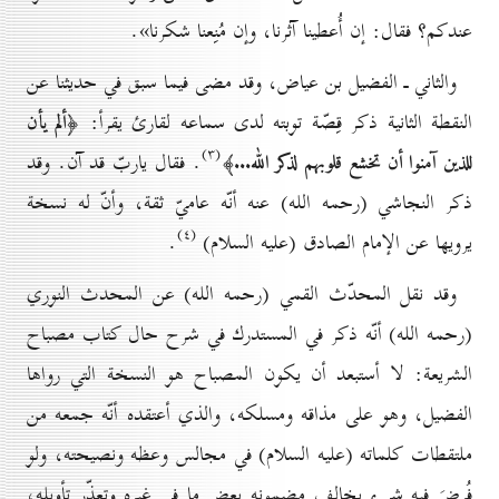
عندكم؟ فقال: إن أُعطينا آثرنا، وإن مُنِعنا شكرنا».
والثاني ـ الفضيل بن عياض، وقد مضى فيما سبق في حديثنا عن
النقطة الثانية ذكر قِصّة توبته لدى سماعه لقارئ يقرأ:
﴿ألم يأن
(۳)
. فقال ياربّ قد آن. وقد
للذين آمنوا أن تخشع قلوبهم لذكر الله...﴾
ذكر النجاشي (رحمه الله) عنه أنّه عاميّ ثقة، وأنّ له نسخة
(٤)
يرويها عن الإمام الصادق (عليه السلام)
.
وقد نقل المحدّث القمي (رحمه الله) عن المحدث النوري
(رحمه الله) أنّه ذكر في المستدرك في شرح حال كتاب مصباح
الشريعة: لا أستبعد أن يكون المصباح هو النسخة التي رواها
الفضيل، وهو على مذاقه ومسلكه، والذي أعتقده أنّه جمعه من
ملتقطات كلماته (عليه السلام) في مجالس وعظه ونصيحته، ولو
فُرِضَ فيه شيء يخالف مضمونه بعض ما في غيره وتعذّر تأويله،