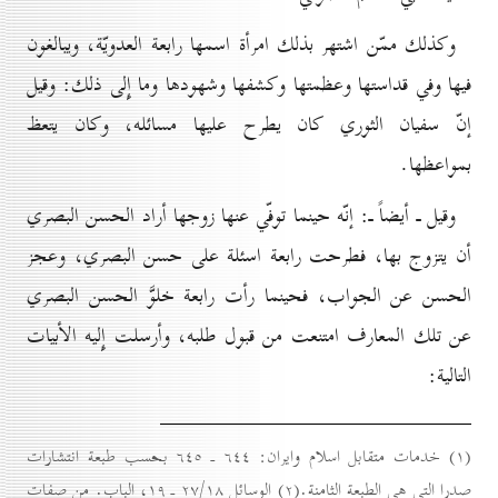
وكذلك ممّن اشتهر بذلك امرأة اسمها رابعة العدويّة، ويبالغون
فيها وفي قداستها وعظمتها وكشفها وشهودها وما إِلى ذلك: وقيل
إنّ سفيان الثوري كان يطرح عليها مسائله، وكان يتعظ
بمواعظها.
وقيل ـ أيضاً ـ: إنّه حينما توفّي عنها زوجها أراد الحسن البصري
أن يتزوج بها، فطرحت رابعة اسئلة على حسن البصري، وعجز
الحسن عن الجواب، فحينما رأت رابعة خلوَّ الحسن البصري
عن تلك المعارف امتنعت من قبول طلبه، وأرسلت إِليه الأبيات
التالية:
(۱) خدمات متقابل اسلام وايران: ٦٤٤ ـ ٦٤٥ بحسب طبعة انتشارات
صدرا التي هي الطبعة الثامنة.(۲) الوسائل ۲۷/۱۸ ـ ۱۹، الباب. من صفات