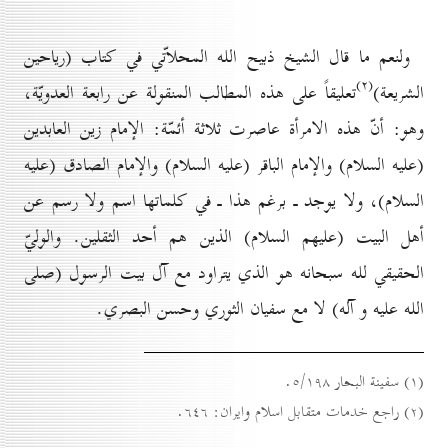
ولنعم ما قال الشيخ ذبيح الله المحلاّتي في كتاب (رياحين
(۲)
الشريعة)
تعليقاً على هذه المطالب المنقولة عن رابعة العدويّة،
وهو: أنّ هذه الامرأة عاصرت ثلاثة أئمّة: الإمام زين العابدين
(عليه السلام) والإمام الباقر (عليه السلام) والإمام الصادق (عليه
السلام)، ولا يوجد ـ برغم هذا ـ في كلماتها اسم ولا رسم عن
أهل البيت (عليهم السلام) الذين هم أحد الثقلين. والوليّ
الحقيقي لله سبحانه هو الذي يتراود مع آل بيت الرسول (صلى
الله عليه و آله) لا مع سفيان الثوري وحسن البصري.
(۱) سفينة البحار ٥/۱۹۸.
(۲) راجع خدمات متقابل اسلام وايران: ٦٤٦.