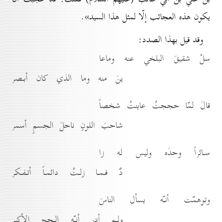
يكون هذه العجائب إلّا لمثل هذا السيد».
وقد قيل بهذا الصدد:
سلْ شقيقَ البلخي عنه وماعا
ينَ منه وما الذي كان أبـصر
قالَ لمّا حججتُ عاينتُ شخصاً
شاحبَ اللونِ ناحلَ الجسمِ أسمر
سـائراً وحدَه وليس له زا
دٌ فـمـا زلـتُ دائمـاً أتـفـكر
وتوهمّت أنـّه يسأل الناسَ
ولـم أدرِ أنـّه الـحج الأكبر