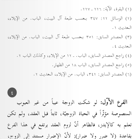
(۱) البقرة، الآية: ۲۲٦ ـ ۲۲۷.
(۲) الوسائل ۲۲: ۳٤۷ بحسب طبعة آل البيت، الباب. من الإيلاء،
الحديث ۱.
(۳) المصدر السابق: ۳٥۱ بحسب طبعة آل البيت، الباب. من الإيلاء،
الحديث ٤.
(٤) راجع المصدر السابق، الباب. ـ ۱۲ من الإيلاء، وكذلك الباب ۲.
(٥) راجع المصدر السابق، الباب ۱۸ من الظهار.
(٦) المصدر السابق: ۳٤۲، الباب. من الإيلاء، الحديث ۲.
٤
الفرع الأوّل:
لو شكت الزوجة عيباً من غير العيوب
المنصوصة مؤثّراً في الحياة الزوجيّة، ثابتاً قبل العقد، ولم تكن
تعلم به كالإيدز، فالظاهر أنّ لزوم العقد يرتفع في هذا الفرع
بقاعدة (لا ضرر ولا ضرار); لأنّ الإضرار مستند إلى الزوج،