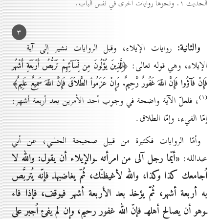
الحديث ۱. ونحوها روايات اُخرى في نفس الباب.
۳
والثانية:
روايات الإيلاء، وقبل الروايات نشير إلى آية
الإيلاء، وهي قوله تعالى:
﴿لِلَّذِينَ يُؤْلُونَ مِن نِّسَآئِهِمْ تَرَبُّصُ أَرْبَعَةِ أَشْهُر
فَإِنْ فَآؤُوا فَإِنَّ اللّهَ غَفُورٌ رَّحِيمٌ. وَإِنْ عَزَمُواْ الطَّلاَقَ فَإِنَّ اللّهَ سَمِيعٌ عَلِيمٌ﴾
(۱)
، فلعلّ الآية واضحة في وجوب أحد الأمرين بعد أربعة أشهر:
إمّا الفيء، وإمّا الطلاق.
وأمّا الروايات فكثيرة من قبيل صحيحة الحلبي، عن أبي
«أيّما رجل آلى من امرأته ـوالإيلاء أن يقول: والله لا
عبدالله:
اُجامعك كذا وكذا، والله لأغيظنّك، ثُمّ يغاضبهاـ فإنّه يُتربَّص
به أربعة أشهر، ثُمّ يؤخذ بعد الأربعة أشهر فيوقف، فإذا فاء
ـوهو أن يصالح أهلهـ فإنّ الله غفور رحيم، وإن لم يفئ اُجبر على