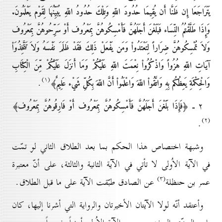
يَتَرَاجَعَا إِن ظَنَّا أَن يُقِيمَا حُدُودَ اللّهِ وَتِلْكَ حُدُودُ اللّهِ يُبَيِّنُهَا لِقَوْم يَعْلَمُونَ.
وَإِذَا طَلَّقْتُمُ النِّسَاء فَبَلَغْنَ أَجَلَهُنَّ فَأَمْسِكُوهُنَّ بِمَعْرُوف أَوْ سَرِّحُوهُنَّ بِمَعْرُوف
وَلاَ تُمْسِكُوهُنَّ ضِرَاراً لِتَعْتَدُواْ وَمَن يَفْعَلْ ذَلِكَ فَقَدْ ظَلَمَ نَفْسَهُ وَلاَ تَتَّخِذُوَاْ
آيَاتِ اللّهِ هُزُواً وَاذْكُرُواْ نِعْمَتَ اللّهِ عَلَيْكُمْ وَمَا أَنزَلَ عَلَيْكُمْ مِّنَ الْكِتَابِ
(۱)
.
وَالْحِكْمَةِ يَعِظُكُم بِهِ وَاتَّقُواْ اللّهَ وَاعْلَمُواْ أَنَّ اللّهَ بِكُلِّ شَيْء عَلِيمٌ﴾
۲ ـ
﴿فَإِذَا بَلَغْنَ أَجَلَهُنَّ فَأَمْسِكُوهُنَّ بِمَعْرُوف أَوْ فَارِقُوهُنَّ بِمَعْرُوف﴾
(۲)
.
وشبهة اختصاص هذا الحكم بما بعد الطلاق الثاني لو تمّت
في الآية الاُولى لا تأتي في الآية الثانية والثالثة، على أنّ معتبرة
(۳)
عمر بن حنظلة
عن الصادق طبّقت الآية على ما قبل الطلاق.
وأعتقد أنّه لولا الآيتان الأخيرتان والرواية التي أشرنا إليها، كان