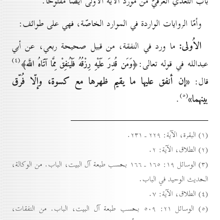
باب التعدّي العرفيّ من مورد الآية الاُولى أيضاً مفتوحاً.
وأمّا الروايات الواردة في الموارد الخاصّة، فهي على طوائف:
الاُولى:
ما ورد في النفقة، من قبيل صحيحة ربعي، عن أبي
(٤)
عبدالله في قوله تعالى:
﴿وَمَن قُدِرَ عَلَيْهِ رِزْقُهُ فَلْيُنفِقْ مِمَّا آتَاهُ اللَّه﴾
«إن أنفق عليها ما يقيم ظهرها مع كسوة، وإلّا فُرّق
قال:
(٥)
بينهما»
.
(۱) البقرة، الآية: ۲۲۹ ـ ۲۳۱.
(۲) الطلاق، الآية: ۲.
(۳) الوسائل ۱۹: ۱٦٥ ـ ۱٦٦ بحسب طبعة آل البيت، الباب. من الوكالة،
الحديث الوحيد في الباب.
(٤) الطلاق، الآية: ۷.
(٥) الوسائل ۲۱: ٥٠۹ بحسب طبعة آل البيت، الباب. من النفقات،