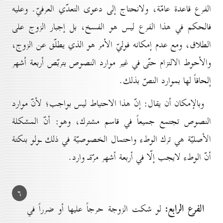
الفرع قاعدة عامّة، ولانحتاج إلى دعوى التعدّي العرفيّ. وعليه
فالحكم في هذا الفرع ليس هو الفسخ، بل إجبار الزوج على
الطلاق، ومع عدم إمكانه فوليّ الأمر هو الذي يطلّق عن الزوج،
والأحوط الالتزام حتّى في غير موارد النصوص بتربّص أربعة أشهر
إلحاقاً لها بموارد النصّ بذلك.
وبالإمكان أن يقال: إنّ هذا الاحتياط ليس بواجب؛ لأنّ موارد
النصوص تجتمع جميعاً في قاسم مشترك، وهو: أنّ المشكلة
الأصليّة هي ترك الوطء واحتمال الخصوصيّة في ذلك ـولو بنكتة
أنّ الوطء لايجب إلّا في أربعة أشهر مرّةـ وارد.
٦
الفرع الرابع:
لو شكت الزوجة حرجاً عليها أو ضرراً في