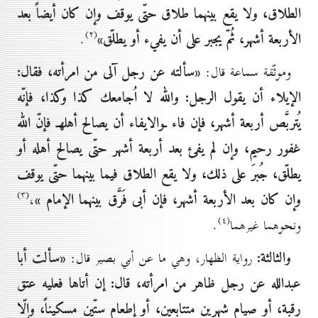
الطلاق، ولا يقع بينهما طلاق حتّى يوقف وإن كان أيضاً بعد
(۲)
الأربعة أشهر، ثُمّ يجبر على أن يفيء أو يطلّق»
.
«سألته عن رجل آلى من امرأته، فقال:
وموثّقة سماعة قال:
الإيلاء أن يقول الرجل: والله لا اُجامعك كذا وكذا، فإنّه
يُتربَّص أربعة أشهر، فإن فاء ـوالايفاء أن يصالح أهلهـ فإنّ الله
غفور رحيم، وإن لم يفئ بعد أربعة أشهر حتّى يصالح أهله أو
يطلّق، جُبرَ على ذلك، ولا يقع الطلاق فيما بينهما حتّى يوقف
(۳)
وإن كان بعد الأربعة أشهر، فإن أبى فَرَّق بينهما الإمام »
،
(٤)
ونحوهما غيرهما
.
والثالثة:
«سألت أبا
رواية الظهار، وهي ما عن أبي بصير قال:
عبدالله عن رجل ظاهر من امرأته، قال: إن أتاها فعليه عتق
رقبة، أو صيام شهرين متتابعين، أو إطعام ستّين مسكيناً، وإلّا