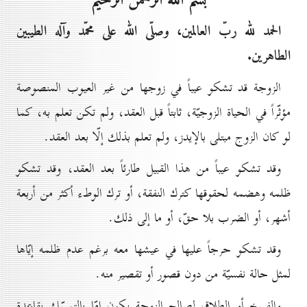
بسم الله الرحمن الرحيم
الحمد لله ربّ العالمين، وصلّى الله على محمّد وآله الطيبين
الطاهرين.
الزوجة قد تشكو عيباً في زوجها من غير العيوب المنصوصة
مؤثّراً في الحياة الزوجيّة، ثابتاً قبل العقد، ولم تكن تعلم به، كما
لو كان الزوج مبتلى بالإيدز، ولم تعلم بذلك إلّا بعد العقد.
وقد تشكو عيباً من هذا القبيل طارئاً بعد العقد، وقد تشكو
ظلمه وهضمه لحقوقها كترك النفقة، أو ترك الوطء أكثر من أربعة
أشهر، أو الضرب بلا حقّ، أو ما إلى ذلك.
وقد تشكو حرجاً عليها في عيشها معه برغم عدم ظلمه إيّاها
لمثل حالة نفسيّة من دون قصور أو تقصير منه.
والفسخ أو الطلاق لصالح الزوجة يكون إمّا بالتمسّك بقاعدة