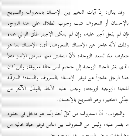
وقد يقال: إنّ آيات التخيير بين الإمساك بالمعروف والتسريح
بالإحسان أو المعروف تثبت وجوب الطلاق على هذا الزوج،
فإن لم يفعل اُجبر عليه، وإن لم يمكن الإجبار طلّق الوالي عنه؛
وذلك لأنّه عاجز عن الإمساك بالمعروف، أي: الإمساك بما هو
متعارف ممّا يُسعد الزوجة؛ لأنّ التعايش معها بمرض الإيدز مثلاً
الذي يغيّر الحياة الزوجية إلى جحيم ليس حالة معروفة، ولئن كان
هذا الرجل عاجزاً عن توفير الإمساك بالمعروف والسعادة المترقّبة
للحياة الزوجية لزوجته، وجب عليه الأخذ بالعِدْل الآخر من
عِدْلي التخيير، وهو التسريح بالإحسان.
والجواب: أنّ المعروف من كلّ أحد إنّما هو داخل في حدود
ما يقدر عليه، وليس من المعروف بين الناس توفير حياة خالية من
مضاعفات مرض الزوج من قبل زوج مريض.