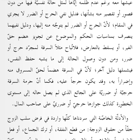
عيشها معه برغم عدم ظلمه إيّاها لمثل حالة نفسيّة فيها من دون
قصور أو تقصير منه بشأنها، فدليل نفي الحرج أو الضرر لا يجري
في المقام؛ لأنّ الحرج أو الضرر لم يتوجّه منه إليها، ودليل نفيهما
ينصرف بمناسبات الحكم والموضوع عن تجويز هضم حقّ
الغير، أو يسقط بالتعارض، فلاتُباح مثلاً السرقة لمجرّد حرج أو
ضرر، ومن دون وصول الحالة إلى ما يشبه حفظ النفس،
فيشملها دليل آخر؛ لأنّ في السرقة هضماً لحقّ المسروق منه
وإضراراً به، وقد يكون حرجاً عليه، فكما أنّ حرمة السرقة
حرجيّة أو ضرريّة على الجائع الذي لم يصل حاله إلى مستوى
الخطورة كذلك جوازها حرجيّ أو ضرريّ على صاحب المال.
والأدلّة الخاصّة التي سردناها كلّها واردة في فرض سلب الزوج
حقّاً من حقوق الزوجة: من قطع النفقة، أو ترك الجماع، أو فعل