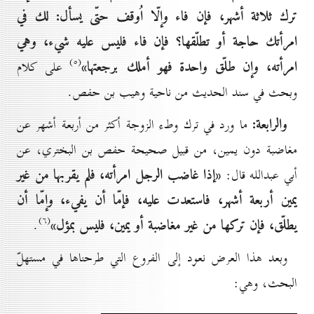
ترك ثلاثة أشهر، فإن فاء وإلّا اُوقف حتّى يسأل: لك في
امرأتك حاجة أو تطلّقها؟ فإن فاء فليس عليه شيء، وهي
(٥)
امرأته، وإن طلّق واحدة فهو أملك برجعتها»
على كلام
وبحث في سند الحديث من ناحية وهيب بن حفص.
والرابعة:
ما ورد في ترك وطء الزوجة أكثر من أربعة أشهر عن
مغاضبة دون يمين، من قبيل صحيحة حفص بن البختري، عن
«إذا غاضب الرجل امرأته، فلم يقربها من غير
أبي عبدالله قال:
يمين أربعة أشهر، فاستعدت عليه، فإمّا أن يفيء، وإمّا أن
(٦)
يطلّق، فإن تركها من غير مغاضبة أو يمين، فليس بمؤل»
.
وبعد هذا العرض نعود إلى الفروع التي طرحناها في مستهلّ
البحث، وهي: