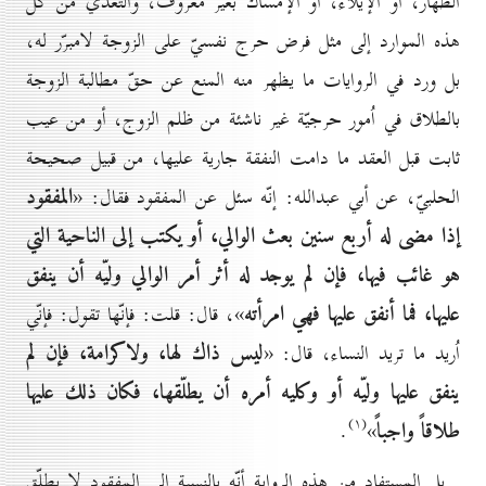
الظهار، أو الإيلاء، أو الإمساك بغير معروف، والتعدّي من كلّ
هذه الموارد إلى مثل فرض حرج نفسيّ على الزوجة لامبرّر له،
بل ورد في الروايات ما يظهر منه المنع عن حقّ مطالبة الزوجة
بالطلاق في اُمور حرجيّة غير ناشئة من ظلم الزوج، أو من عيب
ثابت قبل العقد ما دامت النفقة جارية عليها، من قبيل صحيحة
المفقود
الحلبيّ، عن أبي عبدالله: إنّه سئل عن المفقود فقال: «
إذا مضى له أربع سنين بعث الوالي، أو يكتب إلى الناحية التي
هو غائب فيها، فإن لم يوجد له أثر أمر الوالي وليّه أن ينفق
عليها، فما أنفق عليها فهي امرأته
»، قال: قلت: فإنّها تقول: فإنّي
ليس ذاك لها، ولاكرامة، فإن لم
اُريد ما تريد النساء، قال: «
ينفق عليها وليّه أو وكليه أمره أن يطلّقها، فكان ذلك عليها
(۱)
طلاقاً واجباً
.
»
بل المستفاد من هذه الرواية أنّه بالنسبة إلى المفقود لا يطلّق