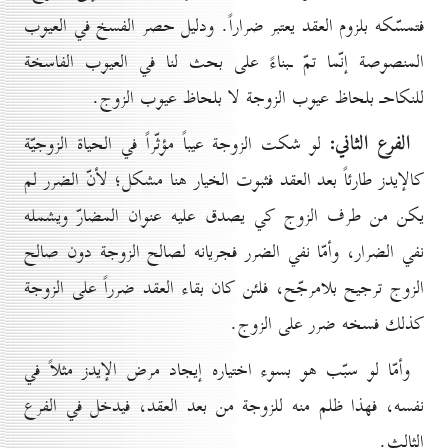
فتمسّكه بلزوم العقد يعتبر ضراراً. ودليل حصر الفسخ في العيوب
المنصوصة إنّما تمّ ـبناءً على بحث لنا في العيوب الفاسخة
للنكاحـ بلحاظ عيوب الزوجة لا بلحاظ عيوب الزوج.
الفرع الثاني:
لو شكت الزوجة عيباً مؤثّراً في الحياة الزوجيّة
كالإيدز طارئاً بعد العقد فثبوت الخيار هنا مشكل؛ لأنّ الضرر لم
يكن من طرف الزوج كي يصدق عليه عنوان المضارّ ويشمله
نفي الضرار، وأمّا نفي الضرر فجريانه لصالح الزوجة دون صالح
الزوج ترجيح بلامرجّح، فلئن كان بقاء العقد ضرراً على الزوجة
كذلك فسخه ضرر على الزوج.
وأمّا لو سبّب هو بسوء اختياره إيجاد مرض الإيدز مثلاً في
نفسه، فهذا ظلم منه للزوجة من بعد العقد، فيدخل في الفرع
الثالث.