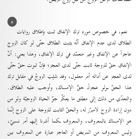
٥
نعم، في خصوص مورد ترك الإنفاق ثبت بإطلاق روايات
الطلاق لدى عدم الإنفاق أنّه يثبت الطلاق حتّى لو كان الزوج
عاجزاً عن الإنفاق وغير متعمّد في ترك الإنفاق، وهذا يعني: أنّ
الإنفاق حقّ للزوجة ثابت حتّى لدى العجز؛ فإنّ ثبوت حقّ حتّى
لدى العجز عن أدائه أمر معقول، وقد سُلِبَ الزوجُ في مقابل ترك
هذا الحقّ ـولو عجزاًـ حقَّ الإمساك، واُوجب عليه الطلاق.
والتعدّي من ذلك إلى مطلق ما يعكّر جوّ الحياة الزوجيّة ولو من
دون إرادة الزوج لامبرّر له، والحقّ الثابت للزوجة على الزوج إنّما
هو الإمساك بالمعروف، والمعروف ـكما أشرنا إليهـ أمر نسبيّ،
وليس المعروف من المريض أو العاجز عبارة عن المعروف بين