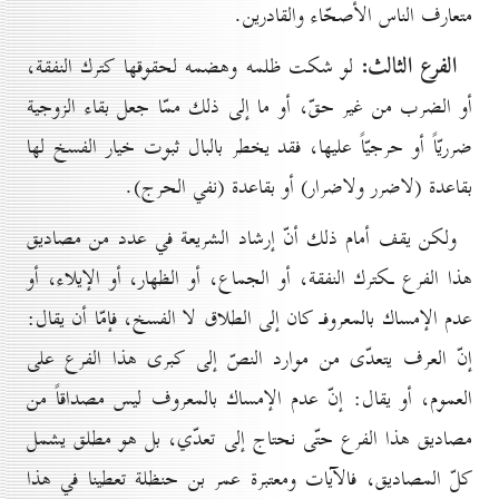
متعارف الناس الأصحّاء والقادرين.
الفرع الثالث:
لو شكت ظلمه وهضمه لحقوقها كترك النفقة،
أو الضرب من غير حقّ، أو ما إلى ذلك ممّا جعل بقاء الزوجية
ضرريّاً أو حرجيّاً عليها، فقد يخطر بالبال ثبوت خيار الفسخ لها
بقاعدة (لاضرر ولاضرار) أو بقاعدة (نفي الحرج).
ولكن يقف أمام ذلك أنّ إرشاد الشريعة في عدد من مصاديق
هذا الفرع ـكترك النفقة، أو الجماع، أو الظهار، أو الإيلاء، أو
عدم الإمساك بالمعروفـ كان إلى الطلاق لا الفسخ، فإمّا أن يقال:
إنّ العرف يتعدّى من موارد النصّ إلى كبرى هذا الفرع على
العموم، أو يقال: إنّ عدم الإمساك بالمعروف ليس مصداقاً من
مصاديق هذا الفرع حتّى نحتاج إلى تعدّي، بل هو مطلق يشمل
كلّ المصاديق، فالآيات ومعتبرة عمر بن حنظلة تعطينا في هذا