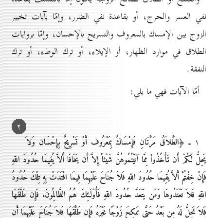
نفي العسر والحرج، أو بقاعدة نفي الضرر، وإمّا بآيات تخيير
الزوج بين الإمساك بالمعروف والتسريح بالإحسان، وإمّا بروايات
الطلاق في موارد الظهار، أو الإيلاء، أو ترك الوطء، أو ترك
النفقة.
أمّا الآيات فهي ما يلي:
۲
۱ ـ
﴿الطَّلاَقُ مَرَّتَانِ فَإِمْسَاكٌ بِمَعْرُوف أَوْ تَسْرِيحٌ بِإِحْسَان وَلاَ
يَحِلُّ لَكُمْ أَن تَأْخُذُواْ مِمَّا آتَيْتُمُوهُنَّ شَيْئاً إِلاَّ أَن يَخَافَا أَلاَّ يُقِيمَا حُدُودَ اللّهِ
فَإِنْ خِفْتُمْ أَلاَّ يُقِيمَا حُدُودَ اللّهِ فَلاَ جُنَاحَ عَلَيْهِمَا فِيمَا افْتَدَتْ بِهِ تِلْكَ حُدُودُ
اللّهِ فَلاَ تَعْتَدُوهَا وَمَن يَتَعَدَّ حُدُودَ اللّهِ فَأُوْلَـئِكَ هُمُ الظَّالِمُونَ. فَإِن طَلَّقَهَا
فَلاَ تَحِلُّ لَهُ مِن بَعْدُ حَتَّى تَنكِحَ زَوْجًا غَيْرَهُ فَإِن طَلَّقَهَا فَلاَ جُنَاحَ عَلَيْهِمَا أَن