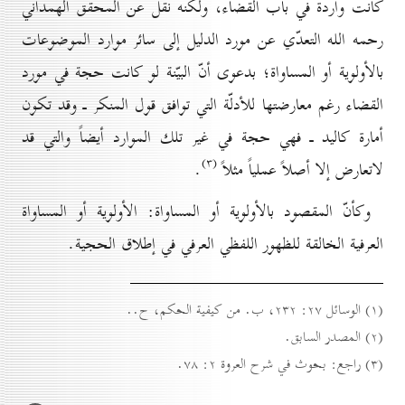
كانت واردة في باب القضاء، ولكنه نقل عن المحقق الهمداني
رحمه الله التعدّي عن مورد الدليل إلى سائر موارد الموضوعات
بالأولوية أو المساواة؛ بدعوى أنّ البيّنة لو كانت حجة في مورد
القضاء رغم معارضتها للأدلّة التي توافق قول المنكر ـ وقد تكون
أمارة كاليد ـ فهي حجة في غير تلك الموارد أيضاً والتي قد
(۳)
لاتعارض إلا أصلاً عملياً مثلاً
.
وكأنّ المقصود بالأولوية أو المساواة: الأولوية أو المساواة
العرفية الخالقة للظهور اللفظي العرفي في إطلاق الحجية.
(۱) الوسائل ۲۷: ۲۳۲، ب. من كيفية الحكم، ح..
(۲) المصدر السابق.
(۳) راجع: بحوث في شرح العروة ۲: ۷۸.