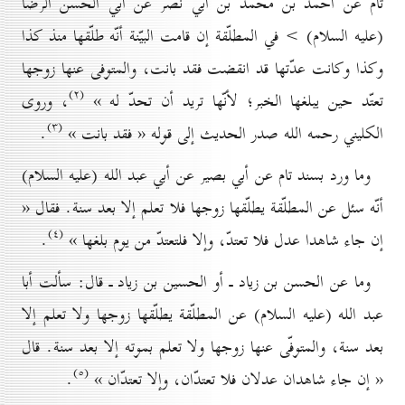
تام عن أحمد بن محمد بن أبي نصر عن أبي الحسن الرضا
(عليه السلام) > في المطلّقة إن قامت البيّنة أنّه طلّقها منذ كذا
وكذا وكانت عدّتها قد انقضت فقد بانت، والمتوفى عنها زوجها
(۲)
تعتّد حين يبلغها الخبر؛ لأنّها تريد أن تحدّ له »
، وروى
(۳)
الكليني رحمه الله صدر الحديث إلى قوله « فقد بانت »
.
وما ورد بسند تام عن أبي بصير عن أبي عبد الله (عليه السلام)
أنّه سئل عن المطلّقة يطلّقها زوجها فلا تعلم إلا بعد سنة. فقال «
(٤)
إن جاء شاهدا عدل فلا تعتدّ، وإلا فلتعتدّ من يوم بلغها »
.
وما عن الحسن بن زياد ـ أو الحسين بن زياد ـ قال: سألت أبا
عبد الله (عليه السلام) عن المطلّقة يطلّقها زوجها ولا تعلم إلا
بعد سنة، والمتوفّى عنها زوجها ولا تعلم بموته إلا بعد سنة. قال
(٥)
« إن جاء شاهدان عدلان فلا تعتدّان، وإلا تعتدّان »
.