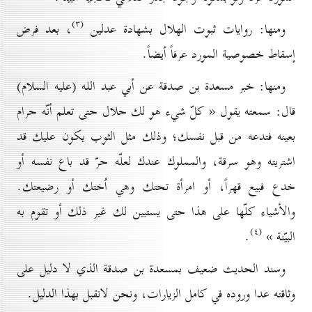
(۳)
ومنها: روايات ثبوت الهلال بشهادة عدلين
، بعد فرض
إسقاط خصوصية المورد عرفاً أيضاً.
ومنها: خبر مسعدة بن صدقة عن أبي عبد الله (عليه السلام)
قال: سمعته يقول « كلّ شيء هو لك حلال حتى تعلم أنّه حرام
بعينه فتدعه من قبل نفسك؛ وذلك مثل الثوب يكون عليك قد
اشتريته وهو سرقة، والمملوك عندك لعلّه حرّ قد باع نفسه أو
خدع فبيع قهراً، أو امرأة تحتك وهي اُختك أو رضيعتك.
والأشياء كلّها على هذا حتى يستبين لك غير ذلك أو تقوم به
(٤)
البيّنة »
.
وسند الحديث ضعيف بمسعدة بن صدقة الذي لا دليل على
وثاقته عدا وروده في كامل الزيارات، ونحن لانقبل بهذا الدليل.