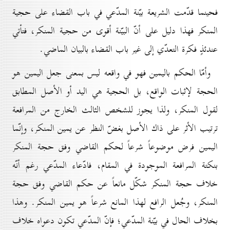
فحينما قدّمت الشريعة بيّنة المدّعي في باب القضاء على حجية
المنكر فهذا دليل على أنّ البيّنة أقوى من حجية المنكر، فتأتي
عندئذٍ فكرة التعدّي إلى غير باب القضاء بالبيان الماضي.
وأمّا الحكم باليمين فهو في واقعه ليس بمعنى جعل اليمين هو
الحجة لإثبات الواقع، بل الحجية هي اليد أو الأصل المطابق
لقول المنكر، ولذا يجوز للشخص الثالث الخارج من المرافعة
ترتيب الأثر على ذاك الأصل بغضّ النظر عن يمين المنكر، وإنّما
اليمين فرض موضوعاً شرعاً لحكم القاضي وفق حجة المنكر
بنكتة المرافعة الموجودة في المقام، فادّعاء المدّعي رغم أنّه
خلاف حجة المنكر شكّل مانعاً عن حكم القاضي وفق حجة
المنكر، وجُعل الرافع لهذا المانع شرعاً هو يمين المنكر. وهذا
بخلاف الحال في بيّنة المدّعي؛ فإنّ المدّعي تكون دعواه خلاف