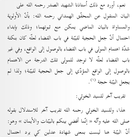
نعم، أورد مع ذلك اُستاذنا الشهيد الصدر رحمه الله على
البيان المنقول عن المحقّق الهمداني رحمه الله: بأنّ الأولوية
والمساواة بالبيان الماضي يمكن منع ثبوتهما؛ وذلك بإبداء
احتمال أنّ جعل الحجية للبيّنة في باب القضاء لعلّه كان بنكتة
شدّة اهتمام المولى في باب القضاء بالوصول إلى الواقع، وفي غير
باب القضاء لعلّه لا توجد للمولى تلك الدرجة من الاهتمام
بالوصول إلى الواقع المؤدّي إلى جعل الحجية للبيّنة؛ ولذا لم
(۱)
يجعل البيّنة حجة
.
تقريب آخر للسيد الخوئي:
هذا، وللسيد الخوئي رحمه الله تقريب آخر للاستدلال بقوله
صلى الله عليه وآله « إنّما أقضي بينكم بالبيّنات والأيمان » وهو:
أنّ البيّنة هنا ليست بمعنى شهادة عدلين كي يرد احتمال