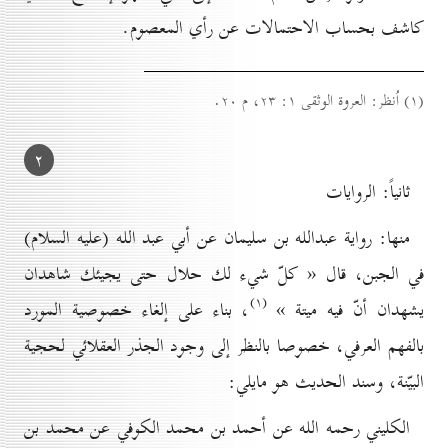
كاشف بحساب الاحتمالات عن رأي المعصوم.
(۱) اُنظر: العروة الوثقى ۱: ۲۳، م ۲٠.
۲
ثانياً: الروايات
منها: رواية عبدالله بن سليمان عن أبي عبد الله (عليه السلام)
في الجبن، قال « كلّ شيء لك حلال حتى يجيئك شاهدان
(۱)
يشهدان أنّ فيه ميتة »
، بناء على إلغاء خصوصية المورد
بالفهم العرفي، خصوصا بالنظر إلى وجود الجذر العقلائي لحجية
البيّنة، وسند الحديث هو مايلي:
الكليني رحمه الله عن أحمد بن محمد الكوفي عن محمد بن