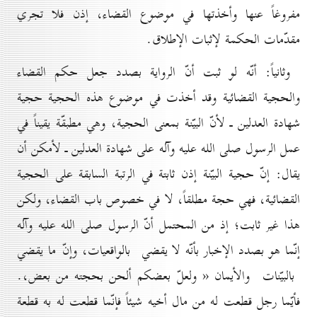
مفروغاً عنها وأخذتها في موضوع القضاء، إذن فلا تجري
مقدّمات الحكمة لإثبات الإطلاق.
وثانياً: أنّه لو ثبت أنّ الرواية بصدد جعل حكم القضاء
والحجية القضائية وقد أخذت في موضوع هذه الحجية حجية
شهادة العدلين ـ لأنّ البيّنة بمعنى الحجية، وهي مطبقّة يقيناً في
عمل الرسول صلى الله عليه وآله على شهادة العدلين ـ لأمكن أن
يقال: إنّ حجية البيّنة إذن ثابتة في الرتبة السابقة على الحجية
القضائية، فهي حجة مطلقاً، لا في خصوص باب القضاء، ولكن
هذا غير ثابت؛ إذ من المحتمل أنّ الرسول صلى الله عليه وآله
إنّما هو بصدد الإخبار بأنّه لا يقضي بالواقعيات، وإنّ ما يقضي
بالبيّنات والأيمان « ولعلّ بعضكم ألحن بحجته من بعض،.
فأيّما رجل قطعت له من مال أخيه شيئاً فإنّما قطعت له به قطعة