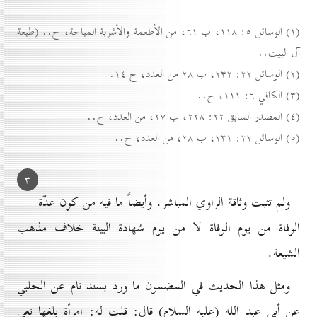
(۱) الوسائل ٥: ۱۱۸، ب ٦۱، من الأطعمة والأشربة المباحة، ح.. (طبعة
آل البيت..
(۲) الوسائل ۲۲: ۲۳۲، ب ۲۸ من العدد، ح ۱٤.
(۳) الكافي ٦: ۱۱۱، ح..
(٤) المصدر السابق ۲۲: ۲۲۸، ب ۲۷، من العدد، ح..
(٥) الوسائل ۲۲: ۲۳۱، ب ۲۸، من العدد، ح..
۳
ولم تثبت وثاقة الراوي المباشر. وأيضاً ما فيه من كون عدّة
الوفاة من يوم الوفاة لا من يوم شهادة البينة خلاف مذهب
الشيعة.
ومثل هذا الحديث في المضمون ما ورد بسند تام عن الحلبي
عن أبي عبد الله (عليه السلام) قال: قلت له: إمرأة بلغها نعي