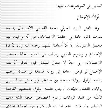
العدلين في الموضوعات، منها:
أولاً: الإجماع
وقد ناقش السيد الخوئي رحمه الله في الاستدلال به بما
تعارف ذكره عادة في مناقشة الإجماعات من أنّه لو ثبت فهو
محتمل المدركية، إلا أنّ اُستاذنا الشهيد رحمه الله رأى أنّ قوة
الإجماع والوضوح الفقهي وصلت في المقام بلحاظ حساب
الاحتمالات إلى حدّ لا مجال للنقاش فيه، فذكر أنّ هذا
الإجماع لو فرض استناده إلى رواية مسعدة بن صدقة أوجب
بنفسه الوثوق برواية مسعدة بن صدقة، ولو فرض استناده إلى
روايات القضاء بالبيّنات أوجب بنفسه الوثوق باستظهار القاعدة
الكلّية من تلك الروايات وعدم اختصاص حجية البيّنة بباب
القضاء، ولو فرض عدم استناده إلى شيء فهو إجماع تعبّدي