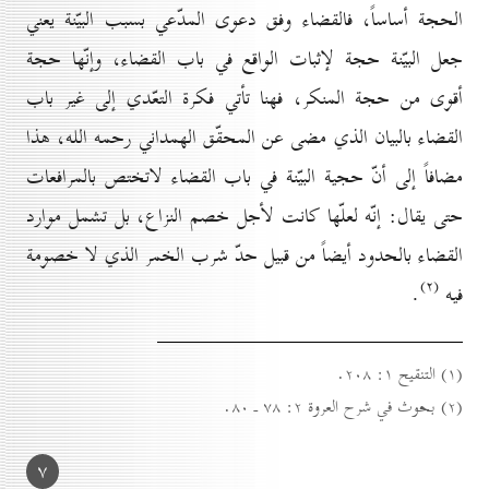
الحجة أساساً، فالقضاء وفق دعوى المدّعي بسبب البيّنة يعني
جعل البيّنة حجة لإثبات الواقع في باب القضاء، وإنّها حجة
أقوى من حجة المنكر، فهنا تأتي فكرة التعّدي إلى غير باب
القضاء بالبيان الذي مضى عن المحقّق الهمداني رحمه الله، هذا
مضافاً إلى أنّ حجية البيّنة في باب القضاء لاتختص بالمرافعات
حتى يقال: إنّه لعلّها كانت لأجل خصم النزاع، بل تشمل موارد
القضاء بالحدود أيضاً من قبيل حدّ شرب الخمر الذي لا خصومة
(۲)
فيه
.
(۱) التنقيح ۱: ۲٠۸.
(۲) بحوث في شرح العروة ۲: ۷۸ ـ ۸٠.
۷