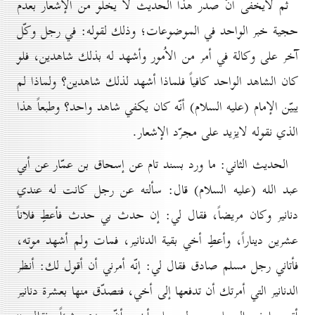
ثم لايخفى أنّ صدر هذا الحديث لا يخلو من الإشعار بعدم
حجية خبر الواحد في الموضوعات؛ وذلك لقوله: في رجل وكّل
آخر على وكالة في أمر من الاُمور وأشهد له بذلك شاهدين، فلو
كان الشاهد الواحد كافياً فلماذا أشهد لذلك شاهدين؟ ولماذا لم
يبيّن الإمام (عليه السلام) أنّه كان يكفي شاهد واحد؟ وطبعاً هذا
الذي نقوله لايزيد على مجرّد الإشعار.
الحديث الثاني: ما ورد بسند تام عن إسحاق بن عمّار عن أبي
عبد الله (عليه السلام) قال: سألته عن رجل كانت له عندي
دنانير وكان مريضاً، فقال لي: إن حدث بي حدث فأعطِ فلاناً
عشرين ديناراً، وأعطِ أخي بقية الدنانير، فمات ولم أشهد موته،
فأتاني رجل مسلم صادق فقال لي: إنّه أمرني أن أقول لك: أنظر
الدنانير التي أمرتك أن تدفعها إلى أخي، فتصدّق منها بعشرة دنانير