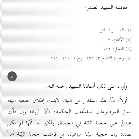
مناقشة الشهيد الصدر:
(۱) المصدر السابق.
(۲) الأنعام: ٥۷.
(۳) النحل: ٤٤.
(٤) راجع: التنقيح ۳: ۱٦٦. وج ۱: ۲۱٠ ـ ۲۱۱.
۸
وأورد على ذلك اُستاذنا الشهيد رحمه الله:
أولاً: بأنّ هذا المقدار من البيان لايثبت إطلاق حجية البيّنة
لسائر الموضوعات بمقدّمات الحكمة؛ لأنّ الرواية وإن دلّت
عندئذٍ على حجية البيّنة في الجملة، ولكن بما أنّها لم تكن
بصدد بيان حجية البيّنة مباشرة، بل فرضت حجية البيّنة أمراً