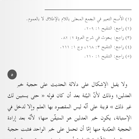
(۱) الأصح التعبير في الجمع المحلى باللام بالإطلاق لا بالعموم.
(۲) راجع: التنقيح ۱: ۲٠۹.
(۳) راجع: بحوث في شرح العروة ۲: ۸۲.
(٤) راجع: التنقيح ۳: ۱٦۸، وج ۱: ۲۱۱.
(٥) راجع: التنقيح ۱: ۲۱٠.
٥
ولا يقبل الإشكال على دلالة الحديث على حجية خبر
العدلين؛ وذلك لأنّ البيّنة بعد أن كان قوله « حتى يستبين لك
غير ذلك » قرينة على أنّه ليس المقصود بها العلم وإلا لدخل في
الإستبانة، يكون خبر العدلين هو المتيقّن منها؛ لأنّه بعد إرادة
الحجية التعبّدية منها إمّا أن تحمل على خبر الواحد فتثبت حجية