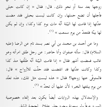
زوجها بعد سنة أو نحو ذلك. قال: فقال « إن كانت حبلى
فأجلها أن تضع حملها، وإن كانت ليست بحبلى فقد مضت
عدّتها إذا قامت لها البيّنة أنّه مات يوم كذا وكذا، وإن لم يكن
(۱)
لها بينّة فلتعتدّ من يوم سمعت »
.
وما عن أحمد بن محمد بن أبي نصر بسند تام عن الرضا (عليه
السلام) قال: سأله صفوان وأنا حاضر: عن رجل طلق امرأته وهو
غائب فمضت أشهر فقال « إذا قامت البيّنة أنّه طلّقها منذ كذا
وكذا وكانت عدّتها قد انقضت فقد حلّت للأزواج » قال:
فالمتوفّى عنها زوجها؟ فقال « هذه ليست مثل تلك، هذه تعتّد
(۲)
من يوم يبلغها الخبر؛ لأن عليها أن تحدّ »
.
والإستدلال بهذه الروايات أيضاً يكون بعد إلغاء خصوصية
المورد عرفاً ولو بمعونة وجود جذر عقلائي لحجية البيّنة.