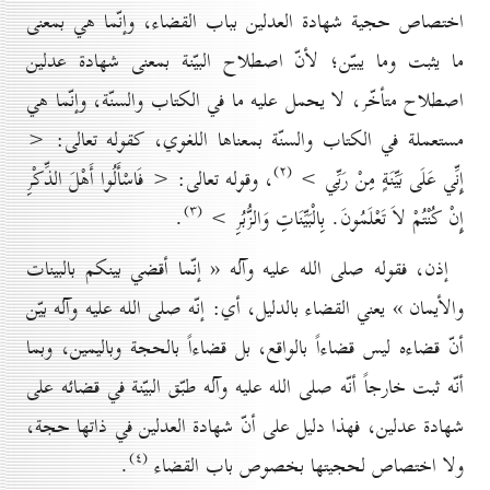
اختصاص حجية شهادة العدلين بباب القضاء، وإنّما هي بمعنى
ما يثبت وما يبيّن؛ لأنّ اصطلاح البيّنة بمعنى شهادة عدلين
اصطلاح متأخّر، لا يحمل عليه ما في الكتاب والسنّة، وإنّما هي
مستعملة في الكتاب والسنّة بمعناها اللغوي، كقوله تعالى: <
(۲)
إِنِّي عَلَى بَيِّنَةٍ مِنْ رَبِّي >
، وقوله تعالى: < فَاسْأَلُوا أَهْلَ الذِّكْرِ
(۳)
إِنْ كُنْتُمْ لاَ تَعْلَمُونَ. بِالْبَيِّنَاتِ وَالزُّبُرِ >
.
إذن، فقوله صلى الله عليه وآله « إنّما أقضي بينكم بالبينات
والأيمان » يعني القضاء بالدليل، أي: إنّه صلى الله عليه وآله بيّن
أنّ قضاءه ليس قضاءاً بالواقع، بل قضاءاً بالحجة وباليمين، وبما
أنّه ثبت خارجاً أنّه صلى الله عليه وآله طبّق البيّنة في قضائه على
شهادة عدلين، فهذا دليل على أنّ شهادة العدلين في ذاتها حجة،
(٤)
ولا اختصاص لحجيتها بخصوص باب القضاء
.