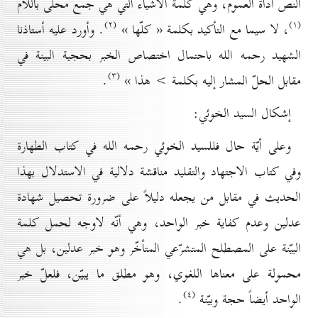
النص أداة العموم، وهي كلمة الأشياء التي هي جمع محلّى باللام
(۲)
(۱)
، لا سيما مع التأكيد بكلمة « كلّها »
. وأورد عليه أستاذنا
الشهيد رحمه الله باحتمال اختصاص الخبر بحجية البينة في
(۳)
مقابل الحلّ المشار إليه بكلمة > هذا »
.
إشكال السيد الخوئي:
وعلى أيّة حال فللسيد الخوئي رحمه الله في كتاب الطهارة
وفي كتاب الاجتهاد والتقليد مناقشة دلالية في الاستدلال بهذا
الحديث في مقابل من يجعله دليلاً على ضرورة تحصيل شهادة
عدلين وعدم كفاية خبر الواحد، وهي أنّه لاوجه لحمل كلمة
البيّنة على المصطلح المتشرّعي المتأخّر وهو خبر عدلين، بل هي
محمولة على معناها اللغوي، وهو مطلق ما يبيّن، فلعلّ خبر
(٤)
الواحد أيضاً حجة وبيّنة
.