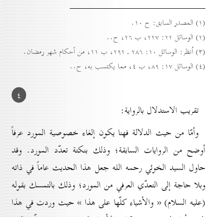
(۱) المصدر السابق: ح ۱٠.
(۲) الوسائل ۲۲: ۲۲۷، ب ۲٦، ح..
(۳) اُنظر: الوسائل ۱٠: ۲۸٦ ـ ۲۹۲، ب ۱۱، من أحكام شهر رمضان.
(٤) الوسائل ۱۷: ۸۹، ب ٤، مما يكتسب به، ح..
٤
تقريب الاستدلال بالرواية:
وأمّا من حيث الدلالة فهنا يكون إلغاء خصوصية المورد عرفاً
أوضح من الروايات السابقة؛ وذلك بنكتة تعدّد المورد. وقد
حاول السيد الخوئي رحمه الله جعل هذا الحديث عاماً في ذاته
وبلا حاجة إلى التعدّي العرفي من المورد؛ وذلك بالتمسك بقوله
(عليه السلام) « والأشياء كلّها على هذا » حيث وردت في هذا